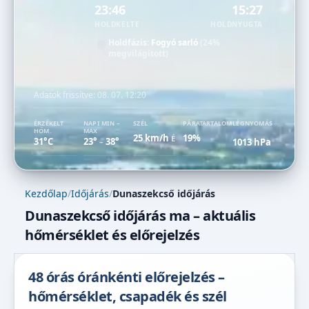
23:46
15:27
HOLDKELTE
HOLDNYUGTA
Holdfázis:
Fogyó sarló
(24%
megvilágított)
Adatok frissítve:
08. 07. 12:20
ÉRZÉKELT
NAPI MIN –
SZÉL
PÁRATARTALOM
LÉGNYOMÁS
HŐM.
MAX
25 km/h
19%
É
31°C
23°
38°
1013 hPa
–
Kezdőlap
/
Időjárás
/
Dunaszekcső időjárás
Dunaszekcső időjárás ma – aktuális
hőmérséklet és előrejelzés
48 órás óránkénti előrejelzés –
hőmérséklet, csapadék és szél