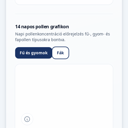
14 napos pollen grafikon
Napi pollenkoncentráció előrejelzés fű-, gyom- és
fapollen típusokra bontva.
Fű és gyomok
Fák
Tipp a grafikon jelmagyarázatához