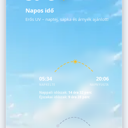
Napos idő
Erős UV – naptej, sapka és árnyék ajánlott!
05:34
20:06
NAPKELTE
NAPNYUGTA
Nappali időszak:
14 óra 32 perc
Éjszakai időszak:
9 óra 28 perc