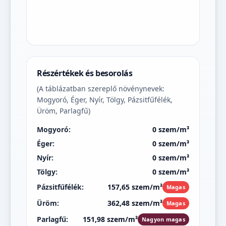
Részértékek és besorolás
(A táblázatban szereplő növénynevek:
Mogyoró, Éger, Nyír, Tölgy, Pázsitfűfélék,
Üröm, Parlagfű)
Mogyoró:
0 szem/m³
Éger:
0 szem/m³
Nyír:
0 szem/m³
Tölgy:
0 szem/m³
Pázsitfűfélék:
157,65 szem/m³
Magas
Üröm:
362,48 szem/m³
Magas
Parlagfű:
151,98 szem/m³
Nagyon magas