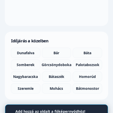
Időjárás a közelben
Dunafalva
Bár
Báta
Somberek
Görcsönydoboka
Palotabozsok
Nagybaracska
Bátaszék
Homorúd
Szeremle
Mohács
Bátmonostor
Add hozzá az oldalt a főképernyődhöz!