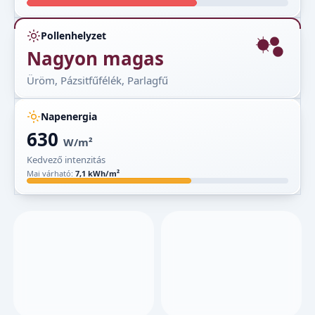
Pollenhelyzet
Nagyon magas
Üröm, Pázsitfűfélék, Parlagfű
Napenergia
630
W/m²
Kedvező intenzitás
Mai várható:
7,1 kWh/m²