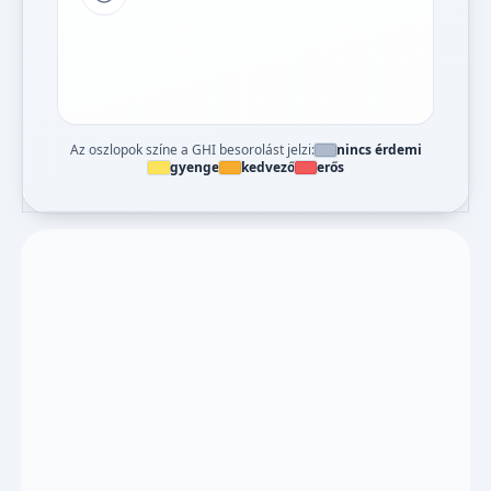
Tipp a grafikon jelmagyarázatához
Az oszlopok színe a GHI besorolást jelzi:
nincs érdemi
gyenge
kedvező
erős