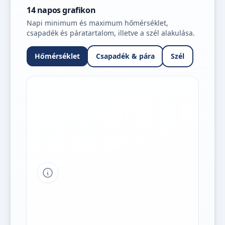
14 napos grafikon
Napi minimum és maximum hőmérséklet,
csapadék és páratartalom, illetve a szél alakulása.
Hőmérséklet
Csapadék & pára
Szél
Tipp a grafikon jelmagyarázatához