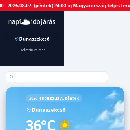
- 2026.08.07. (péntek) 24:00-ig Magyarország teljes ter
Dunaszekcső
Helyszín váltása
Település keresése
2026. augusztus 7., péntek
Dunaszekcső
36°C