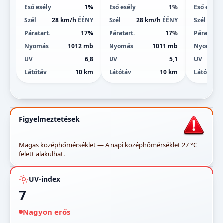
Eső esély
1%
Eső esély
1%
Eső esély
Szél
28 km/h
ÉÉNY
Szél
28 km/h
ÉÉNY
Szél
Páratart.
17%
Páratart.
17%
Páratart.
Nyomás
1012 mb
Nyomás
1011 mb
Nyomás
UV
6,8
UV
5,1
UV
Látótáv
10 km
Látótáv
10 km
Látótáv
Figyelmeztetések
Magas középhőmérséklet — A napi középhőmérséklet 27 °C
felett alakulhat.
UV-index
7
Nagyon erős