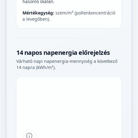
hasonló skálán.
Mértékegység:
szem/m³ (pollenkoncentráció
a levegőben).
14 napos napenergia előrejelzés
Várható napi napenergia-mennyiség a következő
14 napra (kWh/m²).