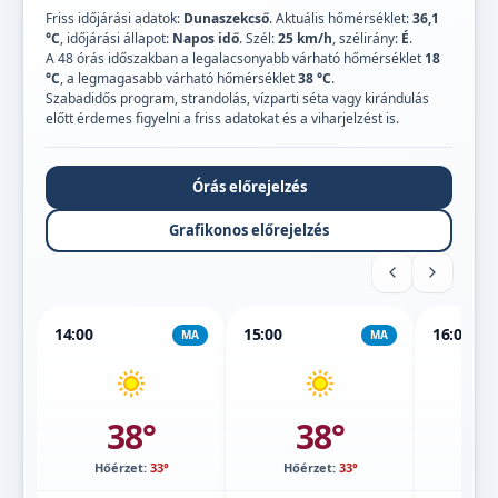
Friss időjárási adatok:
Dunaszekcső
. Aktuális hőmérséklet:
36,1
°C
, időjárási állapot:
Napos idő
. Szél:
25 km/h
, szélirány:
É
.
A 48 órás időszakban a legalacsonyabb várható hőmérséklet
18
°C
, a legmagasabb várható hőmérséklet
38 °C
.
Szabadidős program, strandolás, vízparti séta vagy kirándulás
előtt érdemes figyelni a friss adatokat és a viharjelzést is.
Órás előrejelzés
Grafikonos előrejelzés
14:00
15:00
16:00
MA
MA
38°
38°
Hőérzet:
33°
Hőérzet:
33°
Hőé