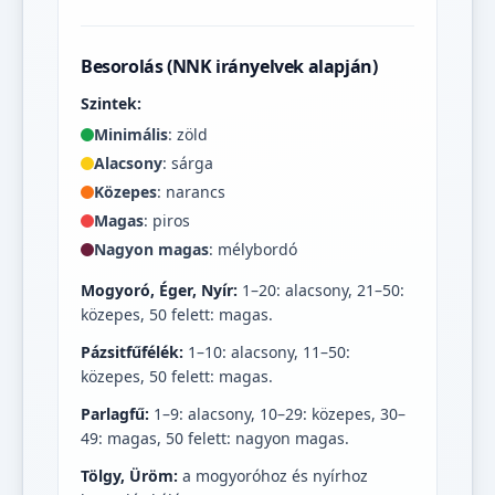
Besorolás (NNK irányelvek alapján)
Szintek:
Minimális
: zöld
Alacsony
: sárga
Közepes
: narancs
Magas
: piros
Nagyon magas
: mélybordó
Mogyoró, Éger, Nyír:
1–20: alacsony, 21–50:
közepes, 50 felett: magas.
Pázsitfűfélék:
1–10: alacsony, 11–50:
közepes, 50 felett: magas.
Parlagfű:
1–9: alacsony, 10–29: közepes, 30–
49: magas, 50 felett: nagyon magas.
Tölgy, Üröm:
a mogyoróhoz és nyírhoz