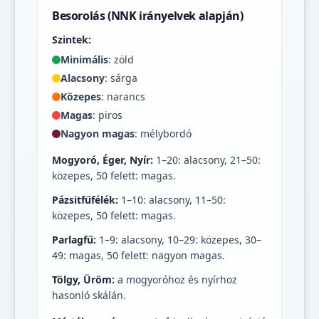
Besorolás (NNK irányelvek alapján)
Szintek:
Minimális
: zöld
Alacsony
: sárga
Közepes
: narancs
Magas
: piros
Nagyon magas
: mélybordó
Mogyoró, Éger, Nyír:
1–20: alacsony, 21–50:
közepes, 50 felett: magas.
Pázsitfűfélék:
1–10: alacsony, 11–50:
közepes, 50 felett: magas.
Parlagfű:
1–9: alacsony, 10–29: közepes, 30–
49: magas, 50 felett: nagyon magas.
Tölgy, Üröm:
a mogyoróhoz és nyírhoz
hasonló skálán.