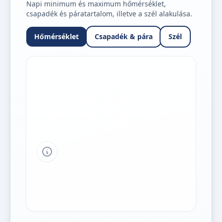
Napi minimum és maximum hőmérséklet,
csapadék és páratartalom, illetve a szél alakulása.
Hőmérséklet
Csapadék & pára
Szél
Tipp a grafikon jelmagyarázatához