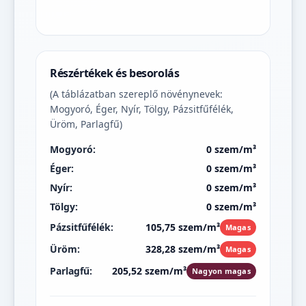
Részértékek és besorolás
(A táblázatban szereplő növénynevek:
Mogyoró, Éger, Nyír, Tölgy, Pázsitfűfélék,
Üröm, Parlagfű)
Mogyoró:
0 szem/m³
Éger:
0 szem/m³
Nyír:
0 szem/m³
Tölgy:
0 szem/m³
Pázsitfűfélék:
105,75 szem/m³
Magas
Üröm:
328,28 szem/m³
Magas
Parlagfű:
205,52 szem/m³
Nagyon magas