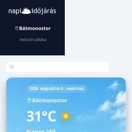
Bátmonostor
Helyszín váltása
Település keresése
2026. augusztus 9., vasárnap
Bátmonostor
31°C
Napos idő