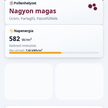
Pollenhelyzet
Nagyon magas
Üröm, Parlagfű, Pázsitfűfélék
Napenergia
582
W/m²
Kedvező intenzitás
Mai várható:
7,42 kWh/m²