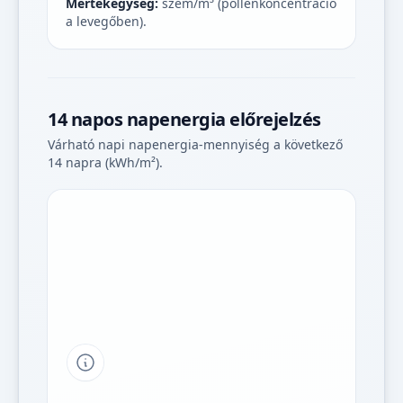
Mértékegység:
szem/m³ (pollenkoncentráció
a levegőben).
14 napos napenergia előrejelzés
Várható napi napenergia-mennyiség a következő
14 napra (kWh/m²).
Tipp a grafikon jelmagyarázatához