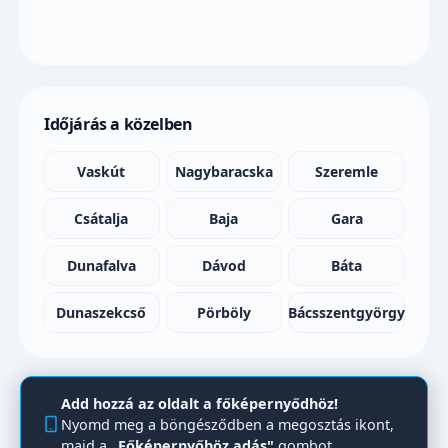
Időjárás a közelben
Vaskút
Nagybaracska
Szeremle
Csátalja
Baja
Gara
Dunafalva
Dávod
Báta
Dunaszekcső
Pörböly
Bácsszentgyörgy
Add hozzá az oldalt a főképernyődhöz!
Nyomd meg a böngésződben a megosztás ikont,
majd a
„Főképernyőhöz adás"
gombot.