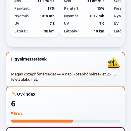
Szél
11 km/h
É
Szél
11 km/h
É
Szél
Páratart.
17%
Páratart.
15%
Páratart.
Nyomás
1018 mb
Nyomás
1017 mb
Nyomás
UV
7,8
UV
7,0
UV
Látótáv
10 km
Látótáv
10 km
Látótáv
Figyelmeztetések
Magas középhőmérséklet — A napi középhőmérséklet 25 °C
felett alakulhat.
UV-index
6
Erős