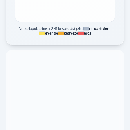
Az oszlopok színe a GHI besorolást jelzi:
nincs érdemi
gyenge
kedvező
erős