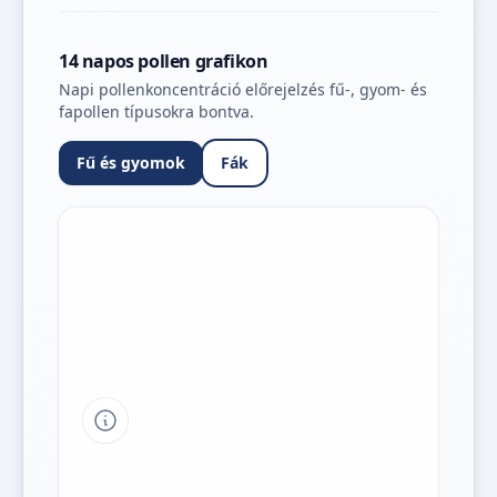
14 napos pollen grafikon
Napi pollenkoncentráció előrejelzés fű-, gyom- és
fapollen típusokra bontva.
Fű és gyomok
Fák
Tipp a grafikon jelmagyarázatához