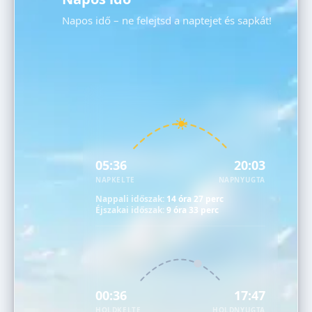
Napos idő – ne felejtsd a naptejet és sapkát!
05:36
20:03
NAPKELTE
NAPNYUGTA
Nappali időszak:
14 óra 27 perc
Éjszakai időszak:
9 óra 33 perc
00:36
17:47
HOLDKELTE
HOLDNYUGTA