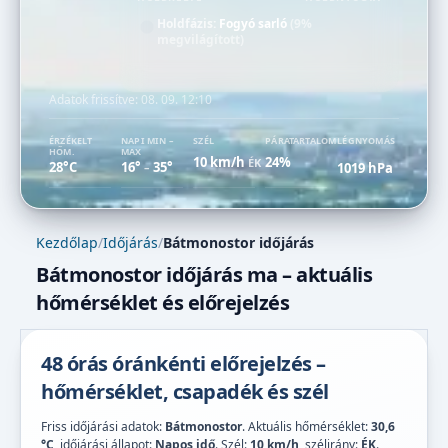
Holdfázis:
Fogyó sarló
(9%
megvilágított)
Adatok frissítve:
08. 09. 12:10
ÉRZÉKELT
NAPI MIN –
SZÉL
PÁRATARTALOM
LÉGNYOMÁS
HŐM.
MAX
10 km/h
24%
ÉK
28°C
16°
35°
1019 hPa
–
Kezdőlap
/
Időjárás
/
Bátmonostor időjárás
Bátmonostor időjárás ma – aktuális
hőmérséklet és előrejelzés
48 órás óránkénti előrejelzés –
hőmérséklet, csapadék és szél
Friss időjárási adatok:
Bátmonostor
. Aktuális hőmérséklet:
30,6
°C
, időjárási állapot:
Napos idő
. Szél:
10 km/h
, szélirány:
ÉK
.