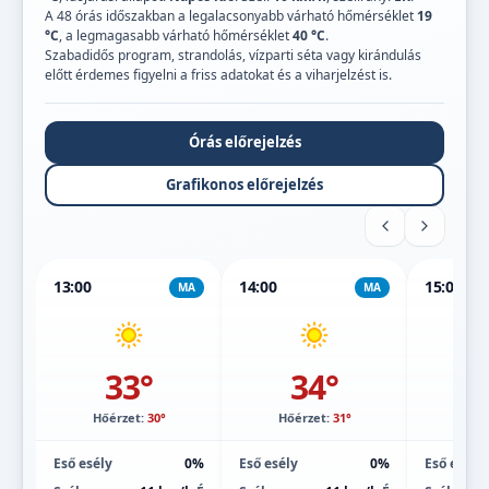
A 48 órás időszakban a legalacsonyabb várható hőmérséklet
19
°C
, a legmagasabb várható hőmérséklet
40 °C
.
Szabadidős program, strandolás, vízparti séta vagy kirándulás
előtt érdemes figyelni a friss adatokat és a viharjelzést is.
Órás előrejelzés
Grafikonos előrejelzés
13:00
14:00
15:00
MA
MA
33°
34°
Hőérzet:
30°
Hőérzet:
31°
Hőé
Eső esély
0%
Eső esély
0%
Eső esély