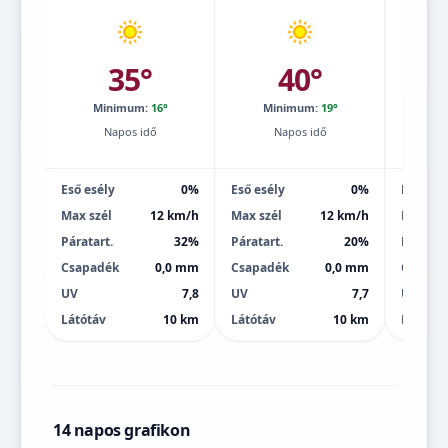
35°
40°
Minimum:
16°
Minimum:
19°
Mi
Napos idő
Napos idő
Eső esély
0%
Eső esély
0%
Eső esé
Max szél
12 km/h
Max szél
12 km/h
Max szé
Páratart.
32%
Páratart.
20%
Páratart
Csapadék
0,0 mm
Csapadék
0,0 mm
Csapad
UV
7,8
UV
7,7
UV
Látótáv
10 km
Látótáv
10 km
Látótáv
14 napos grafikon