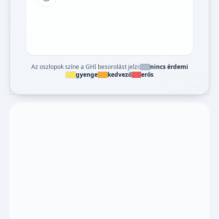
Tipp a grafikon jelmagyarázatához
Az oszlopok színe a GHI besorolást jelzi:
nincs érdemi
gyenge
kedvező
erős