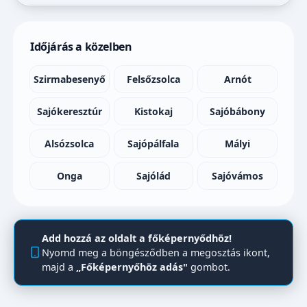
Időjárás a közelben
Szirmabesenyő
Felsőzsolca
Arnót
Sajókeresztúr
Kistokaj
Sajóbábony
Alsózsolca
Sajópálfala
Mályi
Onga
Sajólád
Sajóvámos
Add hozzá az oldalt a főképernyődhöz!
Nyomd meg a böngésződben a megosztás ikont,
majd a
„Főképernyőhöz adás"
gombot.