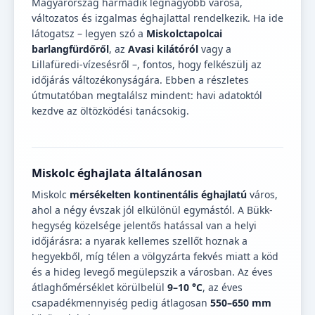
Magyarország harmadik legnagyobb városa,
változatos és izgalmas éghajlattal rendelkezik. Ha ide
látogatsz – legyen szó a
Miskolctapolcai
barlangfürdőről
, az
Avasi kilátóról
vagy a
Lillafüredi-vízesésről –, fontos, hogy felkészülj az
időjárás változékonyságára. Ebben a részletes
útmutatóban megtalálsz mindent: havi adatoktól
kezdve az öltözködési tanácsokig.
Miskolc éghajlata általánosan
Miskolc
mérsékelten kontinentális éghajlatú
város,
ahol a négy évszak jól elkülönül egymástól. A Bükk-
hegység közelsége jelentős hatással van a helyi
időjárásra: a nyarak kellemes szellőt hoznak a
hegyekből, míg télen a völgyzárta fekvés miatt a köd
és a hideg levegő megülepszik a városban. Az éves
átlaghőmérséklet körülbelül
9–10 °C
, az éves
csapadékmennyiség pedig átlagosan
550–650 mm