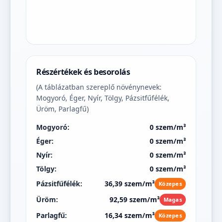
Részértékek és besorolás
(A táblázatban szereplő növénynevek:
Mogyoró, Éger, Nyír, Tölgy, Pázsitfűfélék,
Üröm, Parlagfű)
Mogyoró:
0 szem/m³
Éger:
0 szem/m³
Nyír:
0 szem/m³
Tölgy:
0 szem/m³
Pázsitfűfélék:
36,39 szem/m³
Közepes
Üröm:
92,59 szem/m³
Magas
Parlagfű:
16,34 szem/m³
Közepes