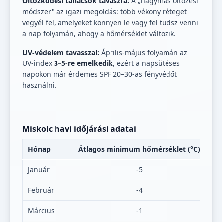
Öltözködési tanácsok tavaszra:
A „hagymás öltözési
módszer" az igazi megoldás: több vékony réteget
vegyél fel, amelyeket könnyen le vagy fel tudsz venni
a nap folyamán, ahogy a hőmérséklet változik.
UV-védelem tavasszal:
Április-május folyamán az
UV-index
3–5-re emelkedik
, ezért a napsütéses
napokon már érdemes SPF 20–30-as fényvédőt
használni.
Miskolc havi időjárási adatai
Hónap
Átlagos minimum hőmérséklet (°C)
Át
Január
-5
Február
-4
Március
-1