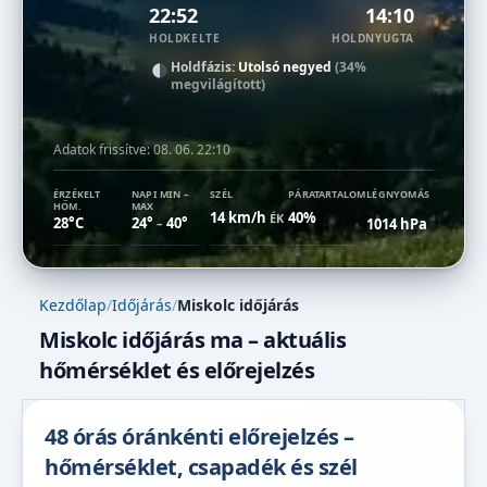
22:52
14:10
HOLDKELTE
HOLDNYUGTA
Holdfázis:
Utolsó negyed
(34%
megvilágított)
Adatok frissítve:
08. 06. 22:10
ÉRZÉKELT
NAPI MIN –
SZÉL
PÁRATARTALOM
LÉGNYOMÁS
HŐM.
MAX
14 km/h
40%
ÉK
28°C
24°
40°
1014 hPa
–
Kezdőlap
/
Időjárás
/
Miskolc időjárás
Miskolc időjárás ma – aktuális
hőmérséklet és előrejelzés
48 órás óránkénti előrejelzés –
hőmérséklet, csapadék és szél