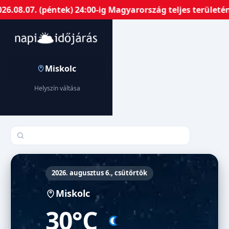
7. (péntek) 24:00-ig Magyarország teljes területén harm
Miskolc
Helyszín váltása
Település keresése
2026. augusztus 6., csütörtök
Miskolc
30°C