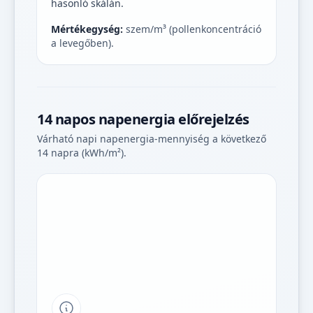
hasonló skálán.
Mértékegység:
szem/m³ (pollenkoncentráció
a levegőben).
14 napos napenergia előrejelzés
Várható napi napenergia-mennyiség a következő
14 napra (kWh/m²).