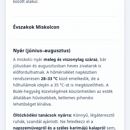
között alakul.
Évszakok Miskolcon
Nyár (június–augusztus)
A miskolci nyár
meleg és viszonylag száraz
, bár
júliusban és augusztusban heves zivatarok is
előfordulhatnak. A hőmérséklet napközben
rendszeresen
28–33 °C
közé emelkedik, de a
hőhullámok idején a 35 °C-ot is megközelítheti. A
Bükk-hegység közelségének köszönhetően az esték
általában hűvösebbek, kellemes pihenési
lehetőséget kínálva.
Öltözködési tanácsok nyárra:
Könnyű, légáteresztő
ruhák, szandál ajánlott. Ne feledkezz el a
napszemüvegről és a széles karimájú kalapról
sem,