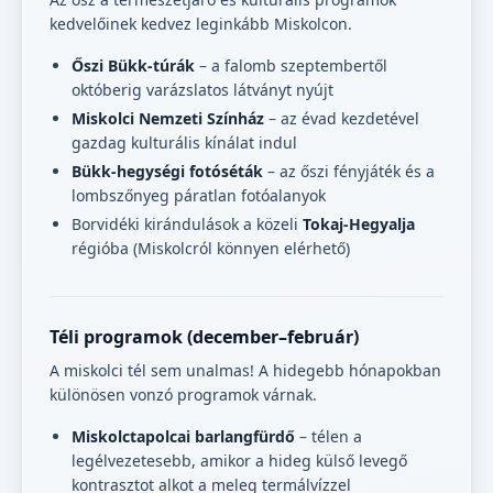
kedvelőinek kedvez leginkább Miskolcon.
Őszi Bükk-túrák
– a falomb szeptembertől
októberig varázslatos látványt nyújt
Miskolci Nemzeti Színház
– az évad kezdetével
gazdag kulturális kínálat indul
Bükk-hegységi fotóséták
– az őszi fényjáték és a
lombszőnyeg páratlan fotóalanyok
Borvidéki kirándulások a közeli
Tokaj-Hegyalja
régióba (Miskolcról könnyen elérhető)
Téli programok (december–február)
A miskolci tél sem unalmas! A hidegebb hónapokban
különösen vonzó programok várnak.
Miskolctapolcai barlangfürdő
– télen a
legélvezetesebb, amikor a hideg külső levegő
kontrasztot alkot a meleg termálvízzel