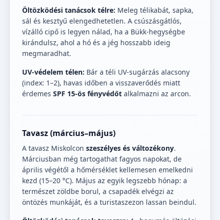
Öltözködési tanácsok télre:
Meleg télikabát, sapka,
sál és kesztyű elengedhetetlen. A csúszásgátlós,
vízálló cipő is legyen nálad, ha a Bükk-hegységbe
kirándulsz, ahol a hó és a jég hosszabb ideig
megmaradhat.
UV-védelem télen:
Bár a téli UV-sugárzás alacsony
(index: 1–2), havas időben a visszaverődés miatt
érdemes
SPF 15-ös fényvédőt
alkalmazni az arcon.
Tavasz (március–május)
A tavasz Miskolcon
szeszélyes és változékony
.
Márciusban még tartogathat fagyos napokat, de
április végétől a hőmérséklet kellemesen emelkedni
kezd (15–20 °C). Május az egyik legszebb hónap: a
természet zöldbe borul, a csapadék elvégzi az
öntözés munkáját, és a turistaszezon lassan beindul.