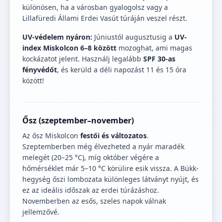
különösen, ha a városban gyalogolsz vagy a
Lillafüredi Állami Erdei Vasút túráján veszel részt.
UV-védelem nyáron:
Júniustól augusztusig a
UV-
index Miskolcon 6–8 között
mozoghat, ami magas
kockázatot jelent. Használj legalább
SPF 30-as
fényvédőt
, és kerüld a déli napozást 11 és 15 óra
között!
Ősz (szeptember–november)
Az ősz Miskolcon
festői és változatos
.
Szeptemberben még élvezheted a nyár maradék
melegét (20–25 °C), míg október végére a
hőmérséklet már 5–10 °C körülire esik vissza. A Bükk-
hegység őszi lombozata különleges látványt nyújt, és
ez az ideális időszak az erdei túrázáshoz.
Novemberben az esős, szeles napok válnak
jellemzővé.