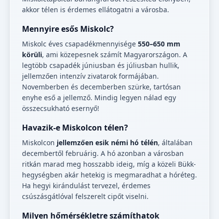
akkor télen is érdemes ellátogatni a városba.
Mennyire esős Miskolc?
Miskolc éves csapadékmennyisége
550–650 mm
körüli
, ami közepesnek számít Magyarországon. A
legtöbb csapadék júniusban és júliusban hullik,
jellemzően intenzív zivatarok formájában.
Novemberben és decemberben szürke, tartósan
enyhe eső a jellemző. Mindig legyen nálad egy
összecsukható esernyő!
Havazik-e Miskolcon télen?
Miskolcon
jellemzően esik némi hó télén
, általában
decembertől februárig. A hó azonban a városban
ritkán marad meg hosszabb ideig, míg a közeli Bükk-
hegységben akár hetekig is megmaradhat a hóréteg.
Ha hegyi kirándulást tervezel, érdemes
csúszásgátlóval felszerelt cipőt viselni.
Milyen hőmérsékletre számíthatok