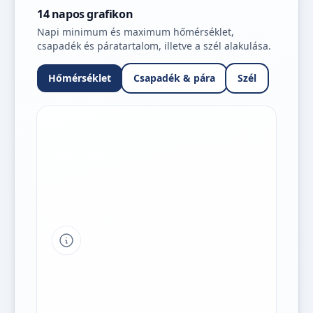
14 napos grafikon
Napi minimum és maximum hőmérséklet,
csapadék és páratartalom, illetve a szél alakulása.
Hőmérséklet
Csapadék & pára
Szél
Tipp a grafikon jelmagyarázatához