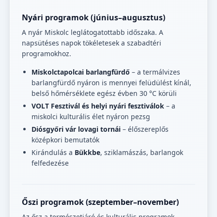
Nyári programok (június–augusztus)
A nyár Miskolc leglátogatottabb időszaka. A
napsütéses napok tökéletesek a szabadtéri
programokhoz.
Miskolctapolcai barlangfürdő
– a termálvizes
barlangfürdő nyáron is mennyei felüdülést kínál,
belső hőmérséklete egész évben 30 °C körüli
VOLT Fesztivál és helyi nyári fesztiválok
– a
miskolci kulturális élet nyáron pezsg
Diósgyőri vár lovagi tornái
– élőszereplős
középkori bemutatók
Kirándulás a
Bükkbe
, sziklamászás, barlangok
felfedezése
Őszi programok (szeptember–november)
Az ősz a természetjáró és kulturális programok