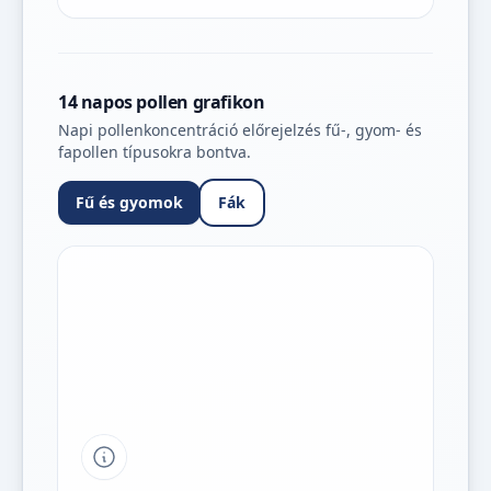
14 napos pollen grafikon
Napi pollenkoncentráció előrejelzés fű-, gyom- és
fapollen típusokra bontva.
Fű és gyomok
Fák
Tipp a grafikon jelmagyarázatához