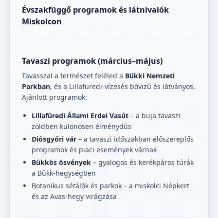
Évszakfüggő programok és látnivalók
Miskolcon
Tavaszi programok (március–május)
Tavasszal a természet feléled a
Bükki Nemzeti
Parkban
, és a Lillafüredi-vízesés bővizű és látványos.
Ajánlott programok:
Lillafüredi Állami Erdei Vasút
– a buja tavaszi
zöldben különösen élménydús
Diósgyőri vár
– a tavaszi időszakban élőszereplős
programok és piaci események várnak
Bükkös ösvények
– gyalogos és kerékpáros túrák
a Bükk-hegységben
Botanikus sétálók és parkok – a miskolci Népkert
és az Avas-hegy virágzása