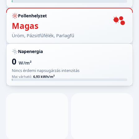
Pollenhelyzet
Magas
Üröm, Pázsitfűfélék, Parlagfű
Napenergia
0
W/m²
Nincs érdemi napsugárzás intenzitás
Mai várható:
6,93 kWh/m²