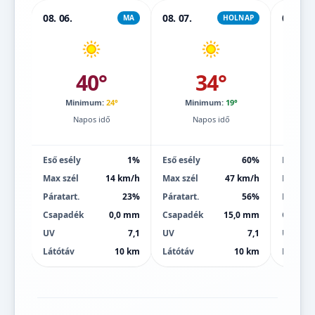
08. 06.
08. 07.
08. 08.
MA
HOLNAP
40°
34°
Minimum:
24°
Minimum:
19°
Mi
Napos idő
Napos idő
Eső esély
1%
Eső esély
60%
Eső esé
Max szél
14 km/h
Max szél
47 km/h
Max szé
Páratart.
23%
Páratart.
56%
Páratart
Csapadék
0,0 mm
Csapadék
15,0 mm
Csapad
UV
7,1
UV
7,1
UV
Látótáv
10 km
Látótáv
10 km
Látótáv