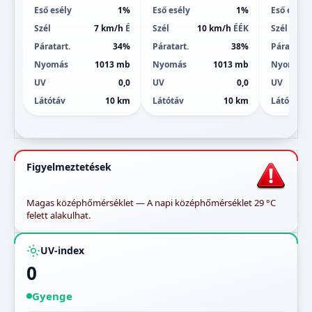
Eső esély
1%
Eső esély
1%
Eső esély
Szél
7 km/h
É
Szél
10 km/h
ÉÉK
Szél
Páratart.
34%
Páratart.
38%
Páratart.
Nyomás
1013 mb
Nyomás
1013 mb
Nyomás
UV
0,0
UV
0,0
UV
Látótáv
10 km
Látótáv
10 km
Látótáv
Figyelmeztetések
Magas középhőmérséklet — A napi középhőmérséklet 29 °C
felett alakulhat.
UV-index
0
Gyenge