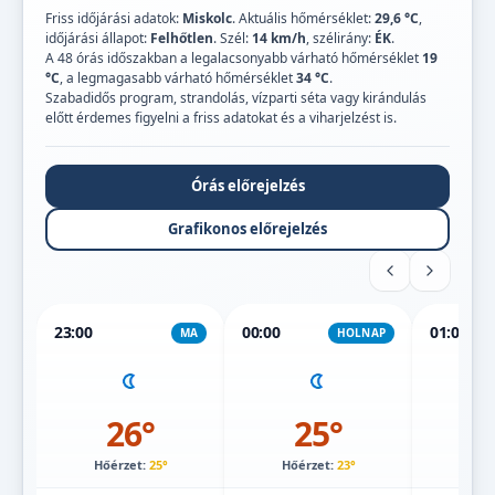
Friss időjárási adatok:
Miskolc
. Aktuális hőmérséklet:
29,6 °C
,
időjárási állapot:
Felhőtlen
. Szél:
14 km/h
, szélirány:
ÉK
.
A 48 órás időszakban a legalacsonyabb várható hőmérséklet
19
°C
, a legmagasabb várható hőmérséklet
34 °C
.
Szabadidős program, strandolás, vízparti séta vagy kirándulás
előtt érdemes figyelni a friss adatokat és a viharjelzést is.
Órás előrejelzés
Grafikonos előrejelzés
23:00
00:00
01:00
MA
HOLNAP
26°
25°
Hőérzet:
25°
Hőérzet:
23°
Hőé