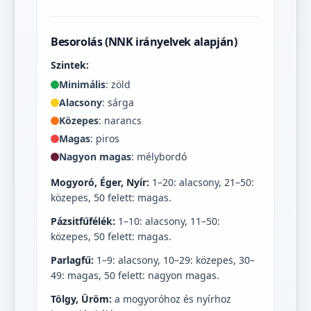
Besorolás (NNK irányelvek alapján)
Szintek:
Minimális
: zöld
Alacsony
: sárga
Közepes
: narancs
Magas
: piros
Nagyon magas
: mélybordó
Mogyoró, Éger, Nyír:
1–20: alacsony, 21–50:
közepes, 50 felett: magas.
Pázsitfűfélék:
1–10: alacsony, 11–50:
közepes, 50 felett: magas.
Parlagfű:
1–9: alacsony, 10–29: közepes, 30–
49: magas, 50 felett: nagyon magas.
Tölgy, Üröm:
a mogyoróhoz és nyírhoz