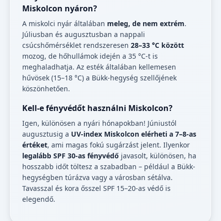
Miskolcon nyáron?
A miskolci nyár általában
meleg, de nem extrém
.
Júliusban és augusztusban a nappali
csúcshőmérséklet rendszeresen
28–33 °C között
mozog, de hőhullámok idején a 35 °C-t is
meghaladhatja. Az esték általában kellemesen
hűvösek (15–18 °C) a Bükk-hegység szellőjének
köszönhetően.
Kell-e fényvédőt használni Miskolcon?
Igen, különösen a nyári hónapokban! Júniustól
augusztusig a
UV-index Miskolcon elérheti a 7–8-as
értéket
, ami magas fokú sugárzást jelent. Ilyenkor
legalább SPF 30-as fényvédő
javasolt, különösen, ha
hosszabb időt töltesz a szabadban – például a Bükk-
hegységben túrázva vagy a városban sétálva.
Tavasszal és kora ősszel SPF 15–20-as védő is
elegendő.