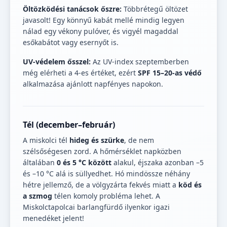
Öltözködési tanácsok őszre:
Többrétegű öltözet
javasolt! Egy könnyű kabát mellé mindig legyen
nálad egy vékony pulóver, és vigyél magaddal
esőkabátot vagy esernyőt is.
UV-védelem ősszel:
Az UV-index szeptemberben
még elérheti a 4-es értéket, ezért
SPF 15–20-as védő
alkalmazása ajánlott napfényes napokon.
Tél (december–február)
A miskolci tél
hideg és szürke
, de nem
szélsőségesen zord. A hőmérséklet napközben
általában
0 és 5 °C között
alakul, éjszaka azonban –5
és –10 °C alá is süllyedhet. Hó mindössze néhány
hétre jellemző, de a völgyzárta fekvés miatt a
köd és
a szmog
télen komoly probléma lehet. A
Miskolctapolcai barlangfürdő ilyenkor igazi
menedéket jelent!