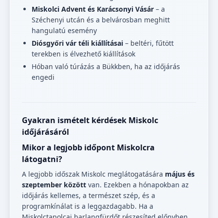
Miskolci Advent és Karácsonyi Vásár
– a
Széchenyi utcán és a belvárosban meghitt
hangulatú esemény
Diósgyőri vár téli kiállításai
– beltéri, fűtött
terekben is élvezhető kiállítások
Hóban való túrázás a Bükkben, ha az időjárás
engedi
Gyakran ismételt kérdések Miskolc
időjárásáról
Mikor a legjobb időpont Miskolcra
látogatni?
A legjobb időszak Miskolc meglátogatására
május és
szeptember között
van. Ezekben a hónapokban az
időjárás kellemes, a természet szép, és a
programkínálat is a leggazdagabb. Ha a
Miskolctapolcai barlangfürdőt részesíted előnyben,