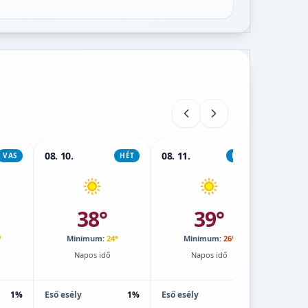
08. 10.
08. 11.
08. 12.
VAS
HÉT
KEDD
38°
39°
°
Minimum:
24°
Minimum:
26°
M
Napos idő
Napos idő
1%
Eső esély
1%
Eső esély
1%
Eső esé