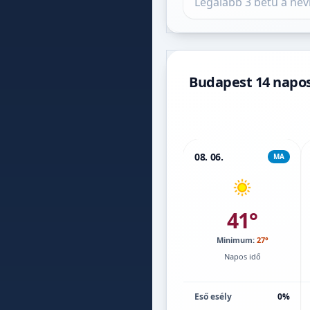
Budapest 14 napos
08. 06.
MA
41°
Minimum:
27°
Napos idő
Eső esély
0%