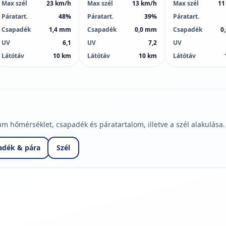
Max szél
23 km/h
Max szél
13 km/h
Max szél
11
Páratart.
48%
Páratart.
39%
Páratart.
Csapadék
1,4 mm
Csapadék
0,0 mm
Csapadék
0
UV
6,1
UV
7,2
UV
Látótáv
10 km
Látótáv
10 km
Látótáv
hőmérséklet, csapadék és páratartalom, illetve a szél alakulása.
adék & pára
Szél