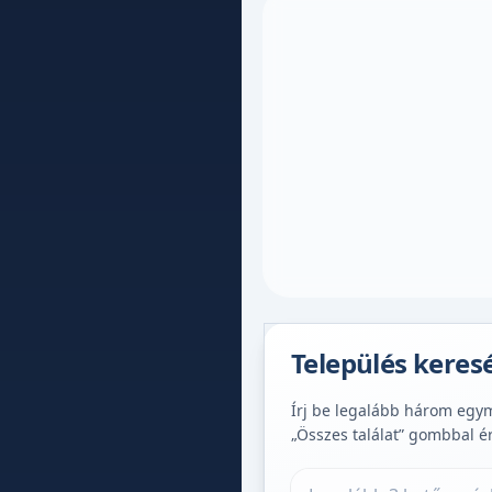
Település keres
Írj be legalább három egymá
„Összes találat” gombbal é
Település keresése