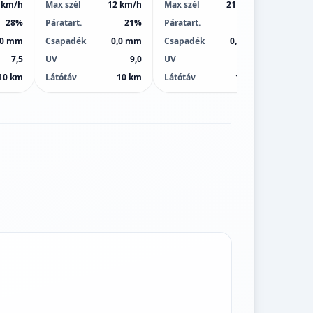
 km/h
Max szél
12 km/h
Max szél
21 km/h
Max sz
28%
Páratart.
21%
Páratart.
22%
Páratar
,0 mm
Csapadék
0,0 mm
Csapadék
0,0 mm
Csapa
7,5
UV
9,0
UV
9,0
UV
10 km
Látótáv
10 km
Látótáv
10 km
Látótá