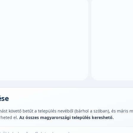
ése
st követő betűt a település nevéből (bárhol a szóban), és máris muta
rheted el.
Az összes magyarországi település kereshető.