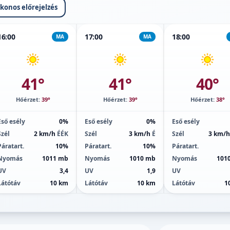
ikonos előrejelzés
16:00
17:00
18:00
MA
MA
41°
41°
40°
Hőérzet:
39°
Hőérzet:
39°
Hőérzet:
38°
Eső esély
0%
Eső esély
0%
Eső esély
Szél
2 km/h
ÉÉK
Szél
3 km/h
É
Szél
3 km/
Páratart.
10%
Páratart.
10%
Páratart.
Nyomás
1011 mb
Nyomás
1010 mb
Nyomás
101
UV
3,4
UV
1,9
UV
Látótáv
10 km
Látótáv
10 km
Látótáv
1