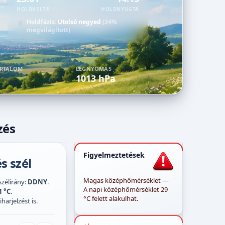
HOLDKELTE
HOLDNYUGTA
Holdfázis:
Utolsó negyed
(34%
megvilágított)
ARTALOM
LÉGNYOMÁS
1013 hPa
zés
Figyelmeztetések
s szél
Magas középhőmérséklet —
 szélirány:
DDNY
.
A napi középhőmérséklet 29
1 °C
.
°C felett alakulhat.
harjelzést is.