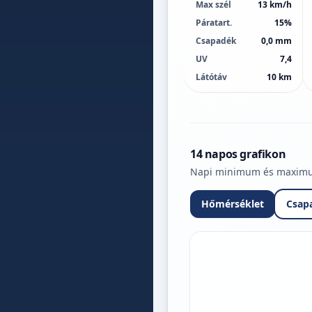
Max szél
13 km/h
Páratart.
15%
Csapadék
0,0 mm
UV
7,4
Látótáv
10 km
14 napos grafikon
Napi minimum és maximum 
Hőmérséklet
Csap