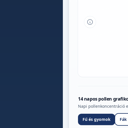
Tipp a grafikon 
14 napos pollen grafik
Napi pollenkoncentráció e
Fű és gyomok
Fák