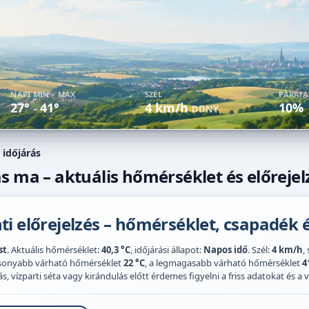
NAPI MIN – MAX
SZÉL
PÁRAT
27°
41°
4 km/h
10%
–
DDNY
 időjárás
s ma – aktuális hőmérséklet és előrejel
i előrejelzés – hőmérséklet, csapadék é
st
. Aktuális hőmérséklet:
40,3 °C
, időjárási állapot:
Napos idő
. Szél:
4 km/h
,
acsonyabb várható hőmérséklet
22 °C
, a legmagasabb várható hőmérséklet
4
 vízparti séta vagy kirándulás előtt érdemes figyelni a friss adatokat és a vi