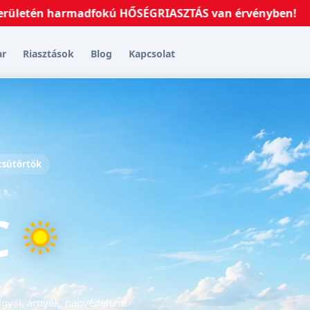
én harmadfokú HŐSÉGRIASZTÁS van érvényben!
2026.07
ar
Riasztások
Blog
Kapcsolat
 csütörtök
C
igyál, árnyék, napvédelem!