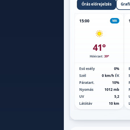
Órás előrejelzés
Graf
15:00
MA
41°
Hőérzet:
39°
Eső esély
0%
Szél
0 km/h
ÉK
Páratart.
10%
Nyomás
1012 mb
UV
5,2
Látótáv
10 km