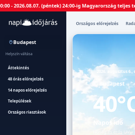
26.08.07. (péntek) 24:00-ig Magyarország teljes terület
Országos előrejelzés
Rad
Budapest
Helyszín váltása
Áttekintés
2026. augusztus 6.,
48 órás előrejelzés
Budapest
14 napos előrejelzés
40°
Települések
Országos riasztások
Napos idő
Hőség és erős UV – 