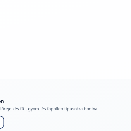
jelmagyarázatához
on
lőrejelzés fű-, gyom- és fapollen típusokra bontva.