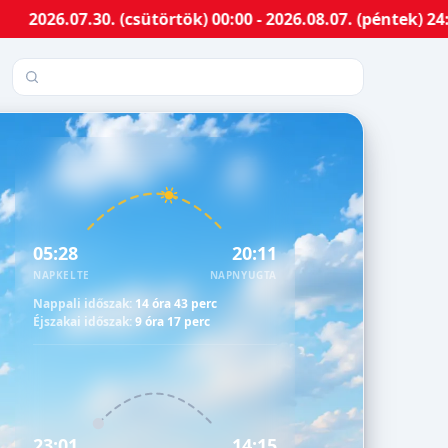
.30. (csütörtök) 00:00 - 2026.08.07. (péntek) 24:00-ig 
Település keresése
05:28
20:11
NAPKELTE
NAPNYUGTA
Nappali időszak:
14 óra 43 perc
Éjszakai időszak:
9 óra 17 perc
23:01
14:15