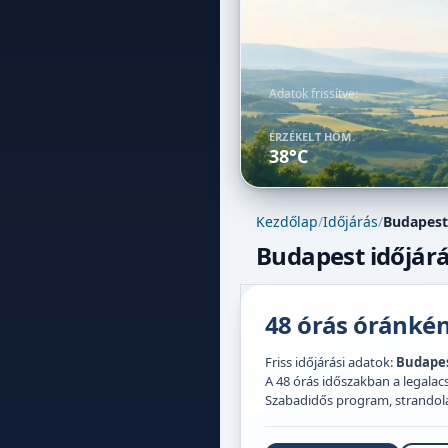
Adatok frissítve:
ÉRZÉKELT HŐM.
38°C
Kezdőlap
/
Időjárás
/
Budapest
Budapest időjárá
48 órás óránként
Friss időjárási adatok:
Budape
A 48 órás időszakban a legal
Szabadidős program, strandolás,