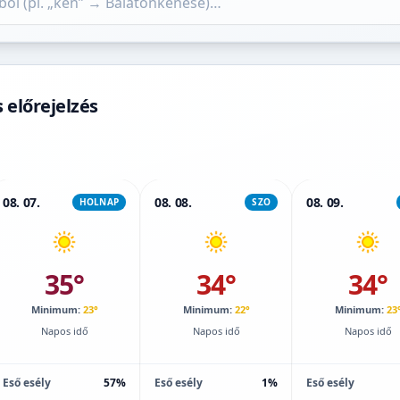
 előrejelzés
08. 07.
08. 08.
08. 09.
HOLNAP
SZO
35°
34°
34°
Minimum:
23°
Minimum:
22°
Minimum:
23
Napos idő
Napos idő
Napos idő
Eső esély
57%
Eső esély
1%
Eső esély