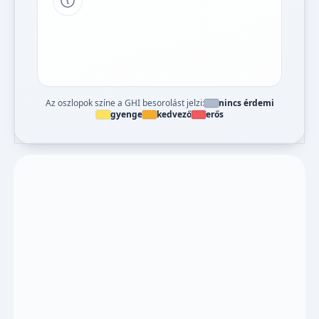
Tipp a grafikon jelmagyarázatához
Az oszlopok színe a GHI besorolást jelzi:
nincs érdemi
gyenge
kedvező
erős