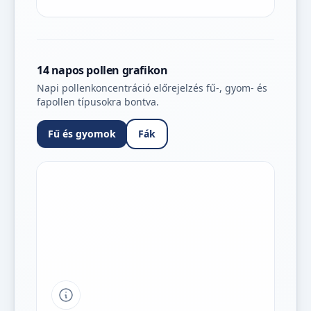
14 napos pollen grafikon
Napi pollenkoncentráció előrejelzés fű-, gyom- és
fapollen típusokra bontva.
Fű és gyomok
Fák
Tipp a grafikon jelmagyarázatához