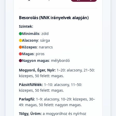
Besorolás (NNK irányelvek alapján)
Szintek:
Minimális
: zöld
Alacsony
: sárga
Közepes
: narancs
Magas
: piros
Nagyon magas
: mélybordó
Mogyoró, Éger, Nyír:
1–20: alacsony, 21–50:
közepes, 50 felett: magas.
Pázsitfűfélék:
1–10: alacsony, 11–50:
közepes, 50 felett: magas.
Parlagfű:
1–9: alacsony, 10–29: közepes, 30–
49: magas, 50 felett: nagyon magas.
Tölgy, Üröm:
a mogyoróhoz és nyírhoz