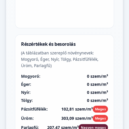
Részértékek és besorolás
(A táblázatban szereplő növénynevek:
Mogyoró, Éger, Nyír, Tölgy, Pázsitfűfélék,
Üröm, Parlagfű)
Mogyoró:
0 szem/m³
Éger:
0 szem/m³
Nyír:
0 szem/m³
Tölgy:
0 szem/m³
Pázsitfűfélék:
102,81 szem/m³
Magas
Üröm:
303,09 szem/m³
Magas
Parlagfű:
207,47 szem/m³
Nagyon magas