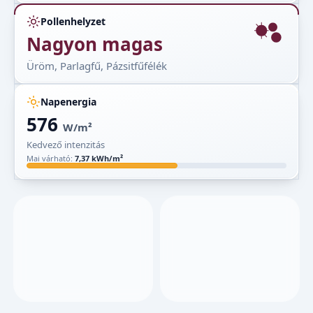
Pollenhelyzet
Nagyon magas
Üröm, Parlagfű, Pázsitfűfélék
Napenergia
576
W/m²
Kedvező intenzitás
Mai várható:
7,37 kWh/m²