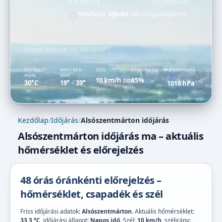
HOLDKELTE
HOLDNYUGTA
Holdfázis:
Újhold
(4% megvilágított)
Adatok frissítve:
08. 10. 12:00
ÉRZÉKELT
NAPI MIN –
SZÉL
PÁRATARTALOM
LÉGNYOMÁS
HŐM.
MAX
10 km/h
15%
DDK
30°C
19°
39°
1016 hPa
–
Kezdőlap
/
Időjárás
/
Alsószentmárton időjárás
Alsószentmárton időjárás ma – aktuális
hőmérséklet és előrejelzés
48 órás óránkénti előrejelzés –
hőmérséklet, csapadék és szél
Friss időjárási adatok:
Alsószentmárton
. Aktuális hőmérséklet:
33,3 °C
, időjárási állapot:
Napos idő
. Szél:
10 km/h
, szélirány: