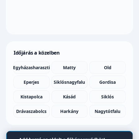
Időjárás a közelben
Egyházasharaszti
Matty
Old
Eperjes
Siklósnagyfalu
Gordisa
Kistapolca
Kásád
Siklós
Drávaszabolcs
Harkány
Nagytótfalu