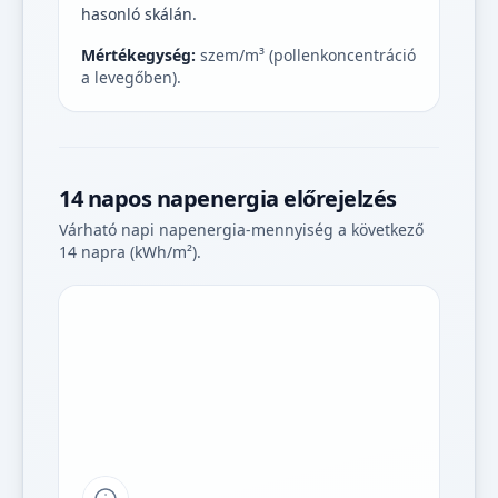
hasonló skálán.
Mértékegység:
szem/m³ (pollenkoncentráció
a levegőben).
14 napos napenergia előrejelzés
Várható napi napenergia-mennyiség a következő
14 napra (kWh/m²).