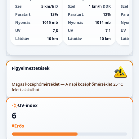
Szél
5 km/h
D
Szél
1 km/h
DDK
Szél
Páratart.
13%
Páratart.
12%
Páratart.
Nyomás
1015 mb
Nyomás
1014 mb
Nyomás
UV
7,8
UV
7,1
UV
Látótáv
10 km
Látótáv
10 km
Látótáv
Figyelmeztetések
Magas középhőmérséklet — A napi középhőmérséklet 25 °C
felett alakulhat.
UV-index
6
Erős