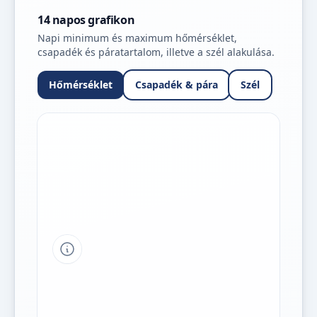
14 napos grafikon
Napi minimum és maximum hőmérséklet,
csapadék és páratartalom, illetve a szél alakulása.
Hőmérséklet
Csapadék & pára
Szél
Tipp a grafikon jelmagyarázatához