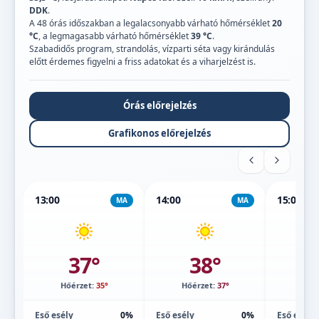
DDK
.
A 48 órás időszakban a legalacsonyabb várható hőmérséklet
20
°C
, a legmagasabb várható hőmérséklet
39 °C
.
Szabadidős program, strandolás, vízparti séta vagy kirándulás
előtt érdemes figyelni a friss adatokat és a viharjelzést is.
Órás előrejelzés
Grafikonos előrejelzés
13:00
14:00
15:00
MA
MA
37°
38°
Hőérzet:
35°
Hőérzet:
37°
Hőé
Eső esély
0%
Eső esély
0%
Eső esély