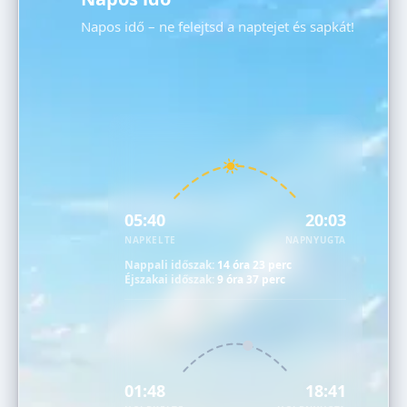
Napos idő – ne felejtsd a naptejet és sapkát!
05:40
20:03
NAPKELTE
NAPNYUGTA
Nappali időszak:
14 óra 23 perc
Éjszakai időszak:
9 óra 37 perc
01:48
18:41