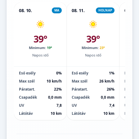
08. 10.
08. 11.
08. 12.
MA
HOLNAP
39°
39°
Minimum:
19°
Minimum:
23°
Mi
Napos idő
Napos idő
Eső esély
0%
Eső esély
1%
Eső esé
Max szél
10 km/h
Max szél
26 km/h
Max szé
Páratart.
22%
Páratart.
26%
Páratart
Csapadék
0,0 mm
Csapadék
0,0 mm
Csapad
UV
7,8
UV
7,4
UV
Látótáv
10 km
Látótáv
10 km
Látótáv