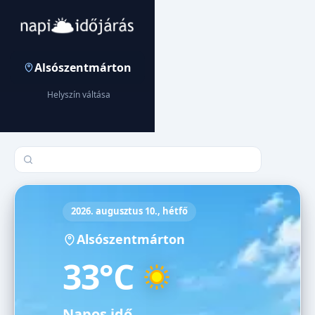
Alsószentmárton
Helyszín váltása
Település keresése
2026. augusztus 10., hétfő
Alsószentmárton
33°C
Napos idő