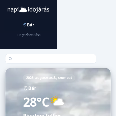
Bár
Helyszín váltása
Település keresése
2026. augusztus 8., szombat
Bár
28°C
Részben felhős