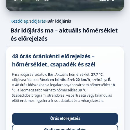
Kezdőlap
/
Időjárás
/
Bár időjárás
Bár időjárás ma – aktuális hőmérséklet
és előrejelzés
48 órás óránkénti előrejelzés –
hőmérséklet, csapadék és szél
Friss időjárási adatok:
Bár
. Aktuális hőmérséklet:
27,7 °C
,
időjárási állapot:
Részben felhős
. Szél:
20 km/h
, szélirány:
É
.
A 48 órás időszakban a legalacsonyabb várható hőmérséklet
18
°C
, a legmagasabb várható hőmérséklet
38 °C
.
Szabadidős program, strandolás, vízparti séta vagy kirándulás
előtt érdemes figyelni a friss adatokat és a viharjelzést is.
Órás előrejelzés
Grafikonos előrejelzés