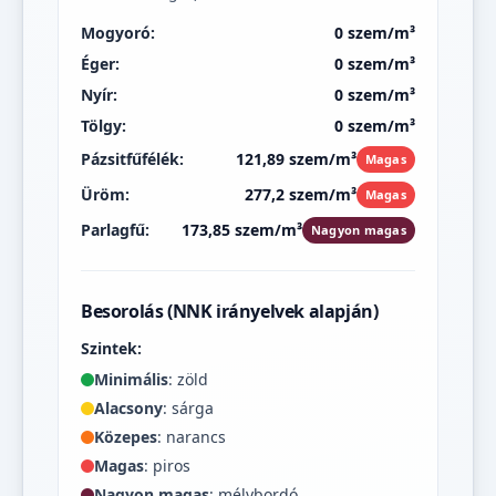
Mogyoró:
0 szem/m³
Éger:
0 szem/m³
Nyír:
0 szem/m³
Tölgy:
0 szem/m³
Pázsitfűfélék:
121,89 szem/m³
Magas
Üröm:
277,2 szem/m³
Magas
Parlagfű:
173,85 szem/m³
Nagyon magas
Besorolás (NNK irányelvek alapján)
Szintek:
Minimális
: zöld
Alacsony
: sárga
Közepes
: narancs
Magas
: piros
Nagyon magas
: mélybordó