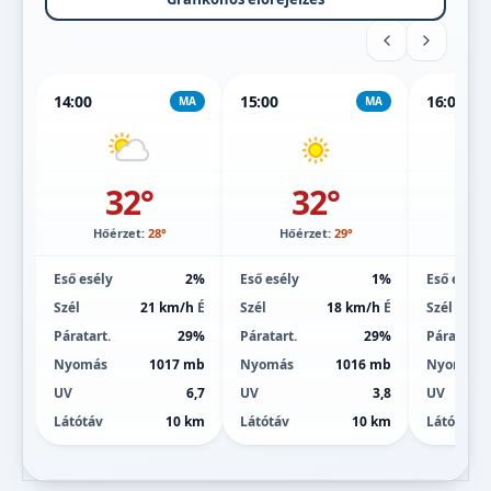
14:00
15:00
16:00
MA
MA
32°
32°
Hőérzet:
28°
Hőérzet:
29°
Hőé
Eső esély
2%
Eső esély
1%
Eső esély
Szél
21 km/h
É
Szél
18 km/h
É
Szél
Páratart.
29%
Páratart.
29%
Páratart.
Nyomás
1017 mb
Nyomás
1016 mb
Nyomás
UV
6,7
UV
3,8
UV
Látótáv
10 km
Látótáv
10 km
Látótáv