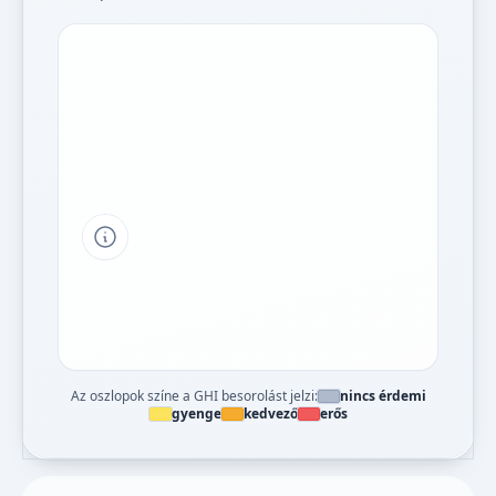
Tipp a grafikon jelmagyarázatához
Az oszlopok színe a GHI besorolást jelzi:
nincs érdemi
gyenge
kedvező
erős