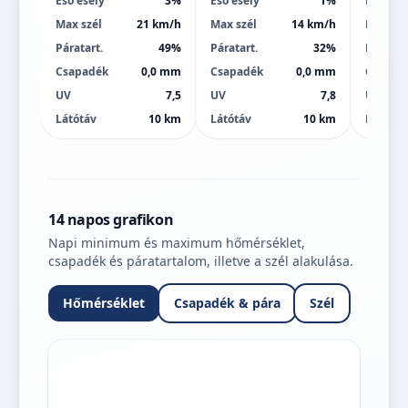
Eső esély
3%
Eső esély
1%
Eső esé
Max szél
21 km/h
Max szél
14 km/h
Max szé
Páratart.
49%
Páratart.
32%
Páratart
Csapadék
0,0 mm
Csapadék
0,0 mm
Csapad
UV
7,5
UV
7,8
UV
Látótáv
10 km
Látótáv
10 km
Látótáv
14 napos grafikon
Napi minimum és maximum hőmérséklet,
csapadék és páratartalom, illetve a szél alakulása.
Hőmérséklet
Csapadék & pára
Szél