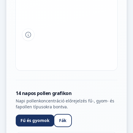
Tipp a grafikon jelmagyarázatához
14 napos pollen grafikon
Napi pollenkoncentráció előrejelzés fű-, gyom- és
fapollen típusokra bontva.
Fű és gyomok
Fák