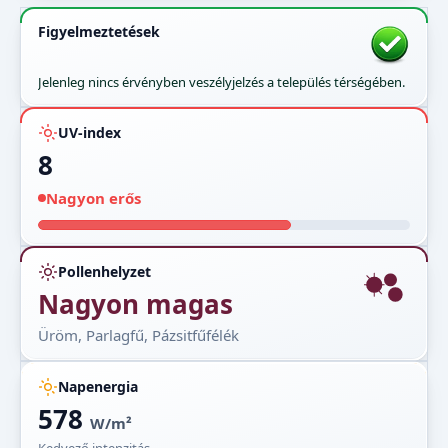
Figyelmeztetések
Jelenleg nincs érvényben veszélyjelzés a település térségében.
UV-index
8
Nagyon erős
Pollenhelyzet
Nagyon magas
Üröm, Parlagfű, Pázsitfűfélék
Napenergia
578
W/m²