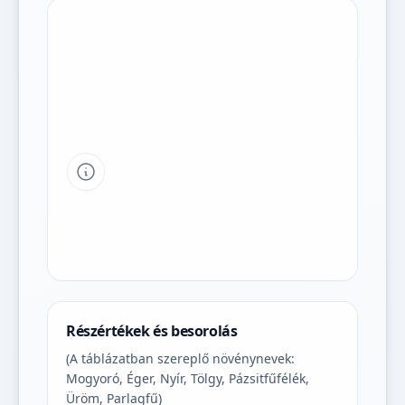
Tipp a grafikon jelmagyarázatához
Részértékek és besorolás
(A táblázatban szereplő növénynevek:
Mogyoró, Éger, Nyír, Tölgy, Pázsitfűfélék,
Üröm, Parlagfű)