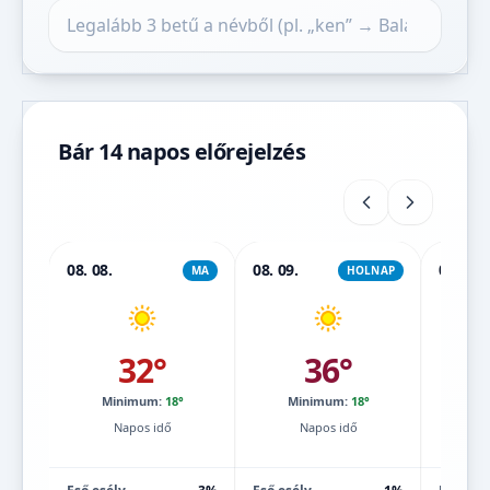
Település keresése
Bár 14 napos előrejelzés
08. 08.
08. 09.
08. 10.
MA
HOLNAP
32°
36°
Minimum:
18°
Minimum:
18°
Mi
Napos idő
Napos idő