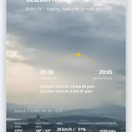
Erős UV – naptej, sapka és árnyék ajánlott!
05:36
20:05
NAPKELTE
NAPNYUGTA
Nappali időszak:
14 óra 29 perc
Éjszakai időszak:
9 óra 31 perc
Adatok frissítve:
08. 08. 13:20
ÉRZÉKELT
NAPI MIN –
SZÉL
PÁRATARTALOM
LÉGNYOMÁS
HŐM.
MAX
20 km/h
51%
É
27°C
18°
32°
1020 hPa
–