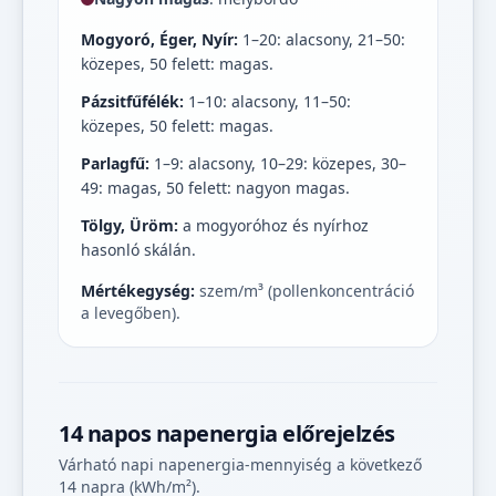
Mogyoró, Éger, Nyír:
1–20: alacsony, 21–50:
közepes, 50 felett: magas.
Pázsitfűfélék:
1–10: alacsony, 11–50:
közepes, 50 felett: magas.
Parlagfű:
1–9: alacsony, 10–29: közepes, 30–
49: magas, 50 felett: nagyon magas.
Tölgy, Üröm:
a mogyoróhoz és nyírhoz
hasonló skálán.
Mértékegység:
szem/m³ (pollenkoncentráció
a levegőben).
14 napos napenergia előrejelzés
Várható napi napenergia-mennyiség a következő
14 napra (kWh/m²).