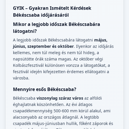
GYIK – Gyakran Ismételt Kérdések
Békéscsaba időjárásáról
Mikor a legjobb időszak Békéscsabára
látogatni?
A legjobb időszak Békéscsabára látogatni
május,
június, szeptember és október
. Ilyenkor az időjárás
kellemes, nem túl meleg és nem túl hideg, a
napsütötte órák száma magas. Az október végi
Kolbászfesztivál különösen vonzza a látogatókat, a
fesztivál idején kifejezetten érdemes ellátogatni a
városba.
Mennyire esős Békéscsaba?
Békéscsaba
viszonylag száraz város
az alföldi
éghajlatnak köszönhetően. Az évi átlagos
csapadékmennyiség 500-600 mm körül alakul, ami
alacsonyabb az országos átlagnál. A legtöbb
csapadék május-júniusban hullik, főként záporok és