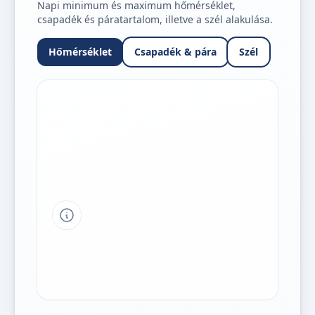
Napi minimum és maximum hőmérséklet,
csapadék és páratartalom, illetve a szél alakulása.
Hőmérséklet
Csapadék & pára
Szél
Tipp a grafikon jelmagyarázatához