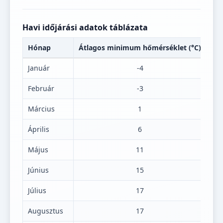
Havi időjárási adatok táblázata
Hónap
Átlagos minimum hőmérséklet (°C)
Át
Január
-4
Február
-3
Március
1
Április
6
Május
11
Június
15
Július
17
Augusztus
17