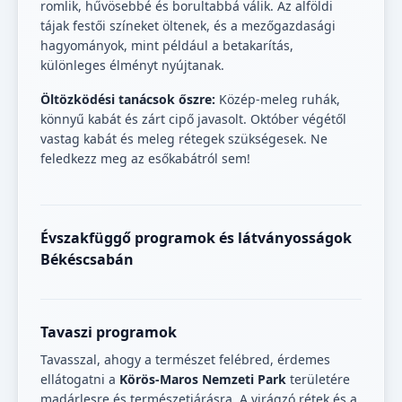
romlik, hűvösebbé és borultabbá válik. Az alföldi
tájak festői színeket öltenek, és a mezőgazdasági
hagyományok, mint például a betakarítás,
különleges élményt nyújtanak.
Öltözködési tanácsok őszre:
Közép-meleg ruhák,
könnyű kabát és zárt cipő javasolt. Október végétől
vastag kabát és meleg rétegek szükségesek. Ne
feledkezz meg az esőkabátról sem!
Évszakfüggő programok és látványosságok
Békéscsabán
Tavaszi programok
Tavasszal, ahogy a természet felébred, érdemes
ellátogatni a
Körös-Maros Nemzeti Park
területére
madárlesre és természetjárásra. A virágzó rétek és a