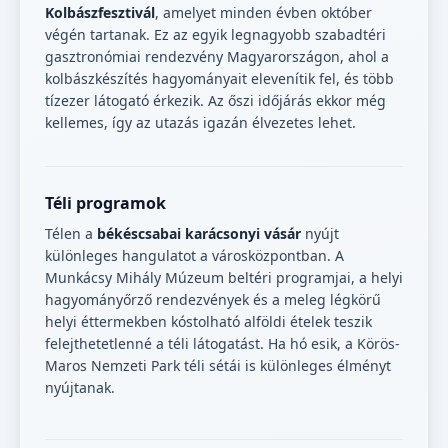
Kolbászfesztivál
, amelyet minden évben október
végén tartanak. Ez az egyik legnagyobb szabadtéri
gasztronómiai rendezvény Magyarországon, ahol a
kolbászkészítés hagyományait elevenítik fel, és több
tízezer látogató érkezik. Az őszi időjárás ekkor még
kellemes, így az utazás igazán élvezetes lehet.
Téli programok
Télen a
békéscsabai karácsonyi vásár
nyújt
különleges hangulatot a városközpontban. A
Munkácsy Mihály Múzeum beltéri programjai, a helyi
hagyományőrző rendezvények és a meleg légkörű
helyi éttermekben kóstolható alföldi ételek teszik
felejthetetlenné a téli látogatást. Ha hó esik, a Körös-
Maros Nemzeti Park téli sétái is különleges élményt
nyújtanak.