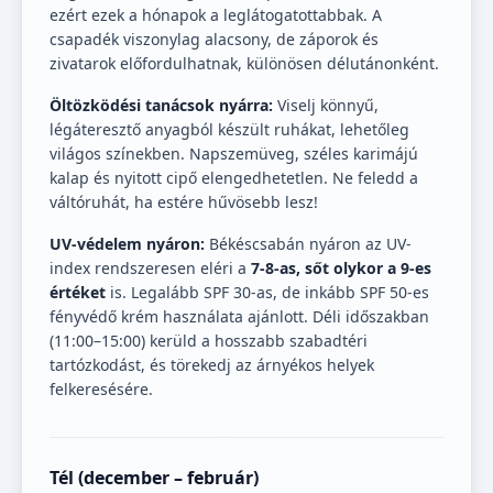
ezért ezek a hónapok a leglátogatottabbak. A
csapadék viszonylag alacsony, de záporok és
zivatarok előfordulhatnak, különösen délutánonként.
Öltözködési tanácsok nyárra:
Viselj könnyű,
légáteresztő anyagból készült ruhákat, lehetőleg
világos színekben. Napszemüveg, széles karimájú
kalap és nyitott cipő elengedhetetlen. Ne feledd a
váltóruhát, ha estére hűvösebb lesz!
UV-védelem nyáron:
Békéscsabán nyáron az UV-
index rendszeresen eléri a
7-8-as, sőt olykor a 9-es
értéket
is. Legalább SPF 30-as, de inkább SPF 50-es
fényvédő krém használata ajánlott. Déli időszakban
(11:00–15:00) kerüld a hosszabb szabadtéri
tartózkodást, és törekedj az árnyékos helyek
felkeresésére.
Tél (december – február)