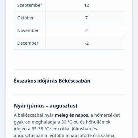
Szeptember
12
Október
7
November
2
December
-2
Évszakos időjárás Békéscsabán
Nyár (június – augusztus)
A békéscsabai nyár
meleg és napos
, a hőmérséklet
gyakran meghaladja a 30 °C-ot, és hőhullámok
idején a 35-38 °C sem ritka. Júliusban és
augusztusban a legtöbb a napsütötte óra száma,