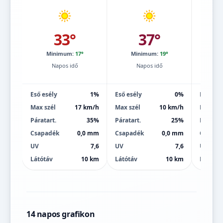
33°
37°
Minimum:
17°
Minimum:
19°
Mi
Napos idő
Napos idő
Eső esély
1%
Eső esély
0%
Eső esé
Max szél
17 km/h
Max szél
10 km/h
Max szé
Páratart.
35%
Páratart.
25%
Páratart
Csapadék
0,0 mm
Csapadék
0,0 mm
Csapad
UV
7,6
UV
7,6
UV
Látótáv
10 km
Látótáv
10 km
Látótáv
14 napos grafikon