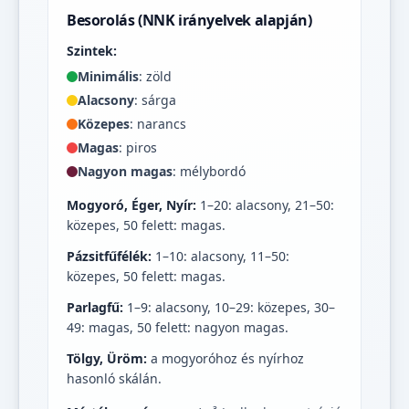
Besorolás (NNK irányelvek alapján)
Szintek:
Minimális
: zöld
Alacsony
: sárga
Közepes
: narancs
Magas
: piros
Nagyon magas
: mélybordó
Mogyoró, Éger, Nyír:
1–20: alacsony, 21–50:
közepes, 50 felett: magas.
Pázsitfűfélék:
1–10: alacsony, 11–50:
közepes, 50 felett: magas.
Parlagfű:
1–9: alacsony, 10–29: közepes, 30–
49: magas, 50 felett: nagyon magas.
Tölgy, Üröm:
a mogyoróhoz és nyírhoz
hasonló skálán.