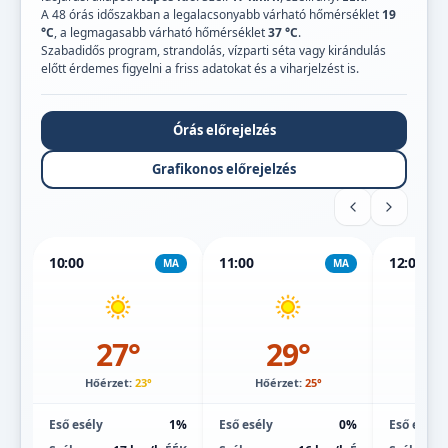
A 48 órás időszakban a legalacsonyabb várható hőmérséklet
19
°C
, a legmagasabb várható hőmérséklet
37 °C
.
Szabadidős program, strandolás, vízparti séta vagy kirándulás
előtt érdemes figyelni a friss adatokat és a viharjelzést is.
Órás előrejelzés
Grafikonos előrejelzés
10:00
11:00
12:00
MA
MA
27°
29°
Hőérzet:
23°
Hőérzet:
25°
Hőé
Eső esély
1%
Eső esély
0%
Eső esély