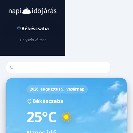
Békéscsaba
Helyszín váltása
Település keresése
2026. augusztus 9., vasárnap
Békéscsaba
25°C
Napos idő