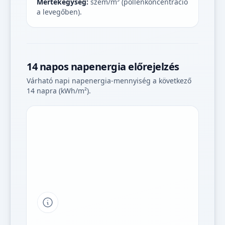
Mértékegység:
szem/m³ (pollenkoncentráció
a levegőben).
14 napos napenergia előrejelzés
Várható napi napenergia-mennyiség a következő
14 napra (kWh/m²).
Tipp a grafikon jelmagyarázatához