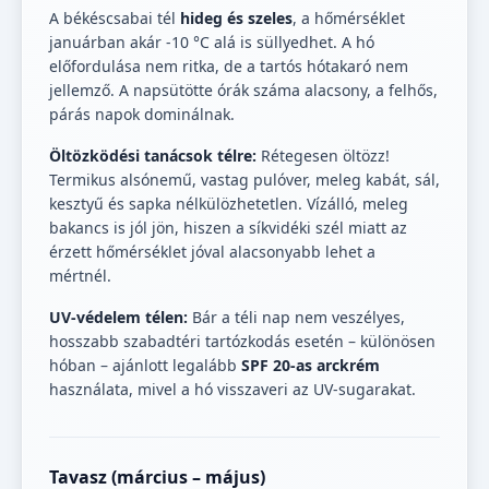
A békéscsabai tél
hideg és szeles
, a hőmérséklet
januárban akár -10 °C alá is süllyedhet. A hó
előfordulása nem ritka, de a tartós hótakaró nem
jellemző. A napsütötte órák száma alacsony, a felhős,
párás napok dominálnak.
Öltözködési tanácsok télre:
Rétegesen öltözz!
Termikus alsónemű, vastag pulóver, meleg kabát, sál,
kesztyű és sapka nélkülözhetetlen. Vízálló, meleg
bakancs is jól jön, hiszen a síkvidéki szél miatt az
érzett hőmérséklet jóval alacsonyabb lehet a
mértnél.
UV-védelem télen:
Bár a téli nap nem veszélyes,
hosszabb szabadtéri tartózkodás esetén – különösen
hóban – ajánlott legalább
SPF 20-as arckrém
használata, mivel a hó visszaveri az UV-sugarakat.
Tavasz (március – május)