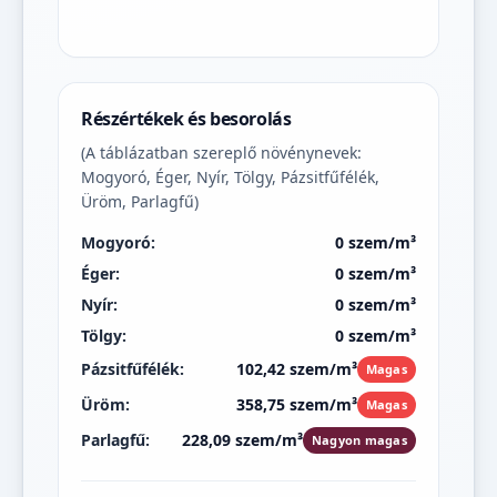
Részértékek és besorolás
(A táblázatban szereplő növénynevek:
Mogyoró, Éger, Nyír, Tölgy, Pázsitfűfélék,
Üröm, Parlagfű)
Mogyoró:
0 szem/m³
Éger:
0 szem/m³
Nyír:
0 szem/m³
Tölgy:
0 szem/m³
Pázsitfűfélék:
102,42 szem/m³
Magas
Üröm:
358,75 szem/m³
Magas
Parlagfű:
228,09 szem/m³
Nagyon magas