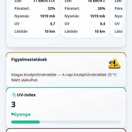
Szél
17 km/h
ÉÉK
Szél
16 km/h
É
Szél
Páratart.
32%
Páratart.
26%
Páratart.
Nyomás
1019 mb
Nyomás
1019 mb
Nyomás
UV
4,7
UV
6,4
UV
Látótáv
10 km
Látótáv
10 km
Látótáv
Figyelmeztetések
Magas középhőmérséklet — A napi középhőmérséklet 25 °C
felett alakulhat.
UV-index
3
Gyenge