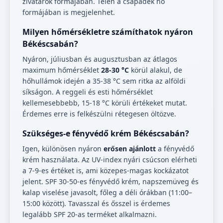
zivatarok formájában. Télen a csapadék hó
formájában is megjelenhet.
Milyen hőmérsékletre számíthatok nyáron
Békéscsabán?
Nyáron, júliusban és augusztusban az átlagos
maximum hőmérséklet
28-30 °C
körül alakul, de
hőhullámok idején a 35-38 °C sem ritka az alföldi
síkságon. A reggeli és esti hőmérséklet
kellemesebbebb, 15-18 °C körüli értékeket mutat.
Érdemes erre is felkészülni rétegesen öltözve.
Szükséges-e fényvédő krém Békéscsabán?
Igen, különösen nyáron
erősen ajánlott
a fényvédő
krém használata. Az UV-index nyári csúcson elérheti
a 7-9-es értéket is, ami közepes-magas kockázatot
jelent. SPF 30-50-es fényvédő krém, napszemüveg és
kalap viselése javasolt, főleg a déli órákban (11:00–
15:00 között). Tavasszal és ősszel is érdemes
legalább SPF 20-as terméket alkalmazni.