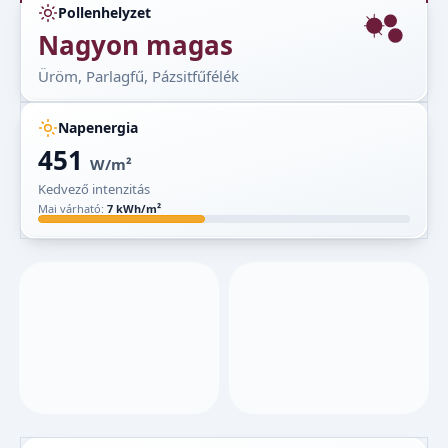
Pollenhelyzet
Nagyon magas
Üröm, Parlagfű, Pázsitfűfélék
Napenergia
451
W/m²
Kedvező intenzitás
Mai várható:
7 kWh/m²