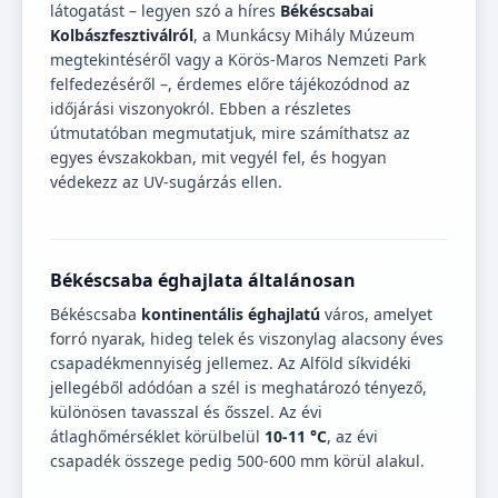
látogatást – legyen szó a híres
Békéscsabai
Kolbászfesztiválról
, a Munkácsy Mihály Múzeum
megtekintéséről vagy a Körös-Maros Nemzeti Park
felfedezéséről –, érdemes előre tájékozódnod az
időjárási viszonyokról. Ebben a részletes
útmutatóban megmutatjuk, mire számíthatsz az
egyes évszakokban, mit vegyél fel, és hogyan
védekezz az UV-sugárzás ellen.
Békéscsaba éghajlata általánosan
Békéscsaba
kontinentális éghajlatú
város, amelyet
forró nyarak, hideg telek és viszonylag alacsony éves
csapadékmennyiség jellemez. Az Alföld síkvidéki
jellegéből adódóan a szél is meghatározó tényező,
különösen tavasszal és ősszel. Az évi
átlaghőmérséklet körülbelül
10-11 °C
, az évi
csapadék összege pedig 500-600 mm körül alakul.