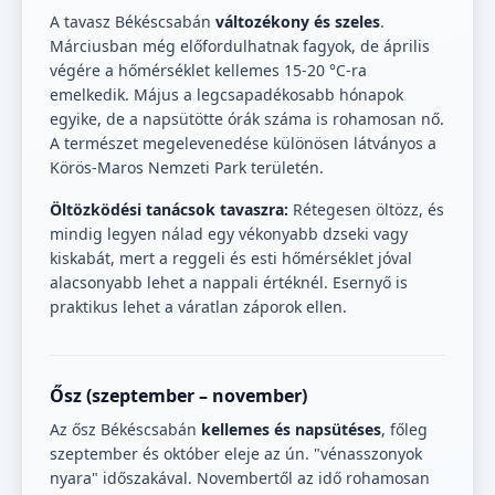
A tavasz Békéscsabán
változékony és szeles
.
Márciusban még előfordulhatnak fagyok, de április
végére a hőmérséklet kellemes 15-20 °C-ra
emelkedik. Május a legcsapadékosabb hónapok
egyike, de a napsütötte órák száma is rohamosan nő.
A természet megelevenedése különösen látványos a
Körös-Maros Nemzeti Park területén.
Öltözködési tanácsok tavaszra:
Rétegesen öltözz, és
mindig legyen nálad egy vékonyabb dzseki vagy
kiskabát, mert a reggeli és esti hőmérséklet jóval
alacsonyabb lehet a nappali értéknél. Esernyő is
praktikus lehet a váratlan záporok ellen.
Ősz (szeptember – november)
Az ősz Békéscsabán
kellemes és napsütéses
, főleg
szeptember és október eleje az ún. "vénasszonyok
nyara" időszakával. Novembertől az idő rohamosan