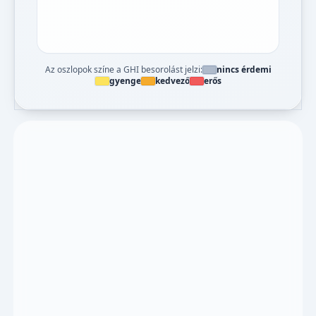
Az oszlopok színe a GHI besorolást jelzi:
nincs érdemi
gyenge
kedvező
erős