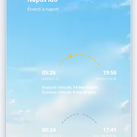
Élvezd a napot!
05:26
19:56
NAPKELTE
NAPNYUGTA
Nappali időszak:
14 óra 30 perc
Éjszakai időszak:
9 óra 30 perc
00:24
17:41
HOLDKELTE
HOLDNYUGTA