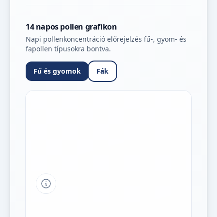
14 napos pollen grafikon
Napi pollenkoncentráció előrejelzés fű-, gyom- és
fapollen típusokra bontva.
Fű és gyomok
Fák
Tipp a grafikon jelmagyarázatához