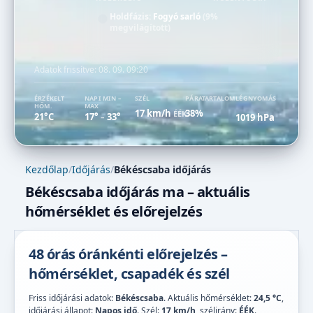
Holdfázis:
Fogyó sarló
(9%
megvilágított)
Adatok frissítve:
08. 09. 09:20
ÉRZÉKELT
NAPI MIN –
SZÉL
PÁRATARTALOM
LÉGNYOMÁS
HŐM.
MAX
17 km/h
38%
ÉÉK
21°C
17°
33°
1019 hPa
–
Kezdőlap
/
Időjárás
/
Békéscsaba időjárás
Békéscsaba időjárás ma – aktuális
hőmérséklet és előrejelzés
48 órás óránkénti előrejelzés –
hőmérséklet, csapadék és szél
Friss időjárási adatok:
Békéscsaba
. Aktuális hőmérséklet:
24,5 °C
,
időjárási állapot:
Napos idő
. Szél:
17 km/h
, szélirány:
ÉÉK
.