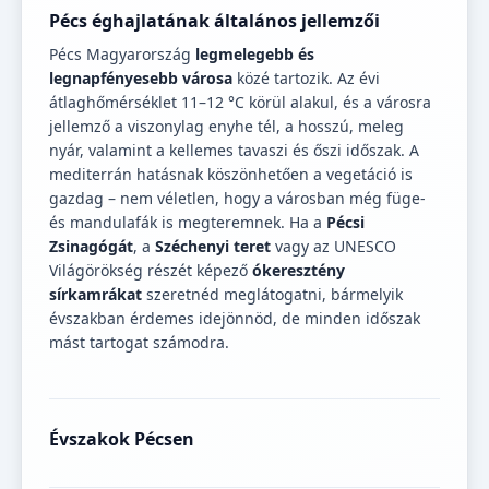
Pécs éghajlatának általános jellemzői
Pécs Magyarország
legmelegebb és
legnapfényesebb városa
közé tartozik. Az évi
átlaghőmérséklet 11–12 °C körül alakul, és a városra
jellemző a viszonylag enyhe tél, a hosszú, meleg
nyár, valamint a kellemes tavaszi és őszi időszak. A
mediterrán hatásnak köszönhetően a vegetáció is
gazdag – nem véletlen, hogy a városban még füge-
és mandulafák is megteremnek. Ha a
Pécsi
Zsinagógát
, a
Széchenyi teret
vagy az UNESCO
Világörökség részét képező
ókeresztény
sírkamrákat
szeretnéd meglátogatni, bármelyik
évszakban érdemes idejönnöd, de minden időszak
mást tartogat számodra.
Évszakok Pécsen