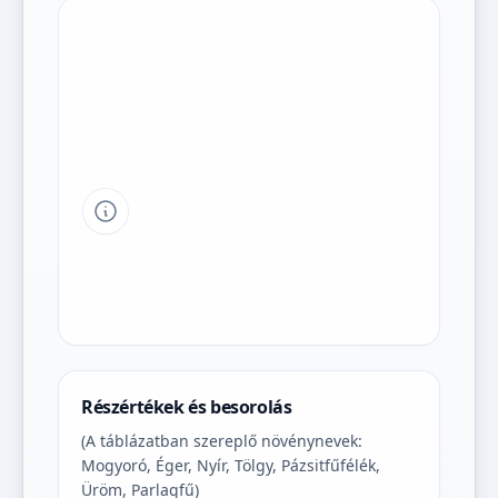
Tipp a grafikon jelmagyarázatához
Részértékek és besorolás
(A táblázatban szereplő növénynevek:
Mogyoró, Éger, Nyír, Tölgy, Pázsitfűfélék,
Üröm, Parlagfű)