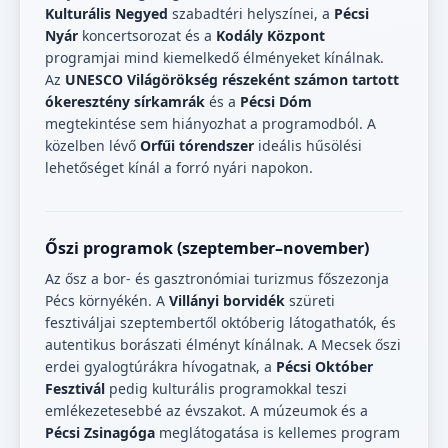
Kulturális Negyed
szabadtéri helyszínei, a
Pécsi
Nyár
koncertsorozat és a
Kodály Központ
programjai mind kiemelkedő élményeket kínálnak.
Az
UNESCO Világörökség részeként számon tartott
ókeresztény sírkamrák
és a
Pécsi Dóm
megtekintése sem hiányozhat a programodból. A
közelben lévő
Orfűi tórendszer
ideális hűsölési
lehetőséget kínál a forró nyári napokon.
Őszi programok (szeptember–november)
Az ősz a bor- és gasztronómiai turizmus főszezonja
Pécs környékén. A
Villányi borvidék
szüreti
fesztiváljai szeptembertől októberig látogathatók, és
autentikus borászati élményt kínálnak. A Mecsek őszi
erdei gyalogtúrákra hívogatnak, a
Pécsi Október
Fesztivál
pedig kulturális programokkal teszi
emlékezetesebbé az évszakot. A múzeumok és a
Pécsi Zsinagóga
meglátogatása is kellemes program