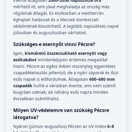
Évente átlagosan
2000–2050 napsütötte óra
mérhető itt, ami jóval meghaladja az ország más
régióinak átlagát. Ez elsősorban a mediterrán
éghajlati hatásnak és a Mecsek domborzati
védelmének köszönhető. A legtöbb napsütéses napot
júliusban és augusztusban várhatod.
Szükséges-e esernyőt vinni Pécsre?
Igen,
kisméretű összecsukható esernyőt vagy
esőkabátot
mindenképpen érdemes magaddal
hozni. Pécsre az egész évben viszonylag egyenletes
csapadékeloszlás jellemző, de a nyári záporok és őszi
esős napok is előfordulnak. Átlagosan
600–680 mm
csapadék
hullik a városban évente, ami nem számít
kiugróan soknak, de néhány esős napra minden
évszakban számíthatsz.
Milyen UV-védelemre van szükség Pécsre
látogatva?
Nyáron (június–augusztus) Pécsen az UV-index
6–8