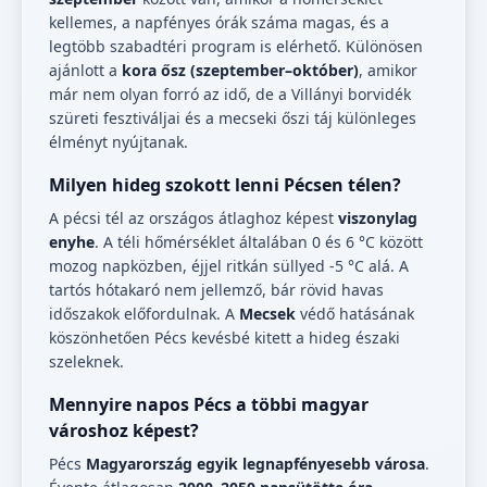
kellemes, a napfényes órák száma magas, és a
legtöbb szabadtéri program is elérhető. Különösen
ajánlott a
kora ősz (szeptember–október)
, amikor
már nem olyan forró az idő, de a Villányi borvidék
szüreti fesztiváljai és a mecseki őszi táj különleges
élményt nyújtanak.
Milyen hideg szokott lenni Pécsen télen?
A pécsi tél az országos átlaghoz képest
viszonylag
enyhe
. A téli hőmérséklet általában 0 és 6 °C között
mozog napközben, éjjel ritkán süllyed -5 °C alá. A
tartós hótakaró nem jellemző, bár rövid havas
időszakok előfordulnak. A
Mecsek
védő hatásának
köszönhetően Pécs kevésbé kitett a hideg északi
szeleknek.
Mennyire napos Pécs a többi magyar
városhoz képest?
Pécs
Magyarország egyik legnapfényesebb városa
.