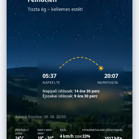
Tiszta ég – kellemes estét!
05:37
20:07
NAPKELTE
NAPNYUGTA
Nappali időszak:
14 óra 30 perc
Éjszakai időszak:
9 óra 30 perc
Adatok frissítve:
08. 08. 20:50
ÉRZÉKELT
NAPI MIN –
SZÉL
PÁRATARTALOM
LÉGNYOMÁS
HŐM.
MAX
4 km/h
33%
DDK
24°C
19°
31°
1017 hPa
–