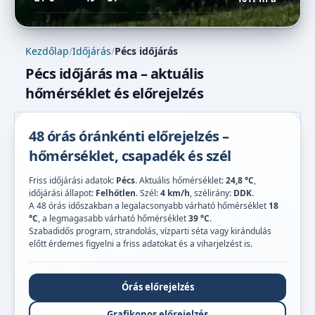
Kezdőlap
/
Időjárás
/
Pécs időjárás
Pécs időjárás ma – aktuális
hőmérséklet és előrejelzés
48 órás óránkénti előrejelzés –
hőmérséklet, csapadék és szél
Friss időjárási adatok:
Pécs
. Aktuális hőmérséklet:
24,8 °C
,
időjárási állapot:
Felhőtlen
. Szél:
4 km/h
, szélirány:
DDK
.
A 48 órás időszakban a legalacsonyabb várható hőmérséklet
18
°C
, a legmagasabb várható hőmérséklet
39 °C
.
Szabadidős program, strandolás, vízparti séta vagy kirándulás
előtt érdemes figyelni a friss adatokat és a viharjelzést is.
Órás előrejelzés
Grafikonos előrejelzés