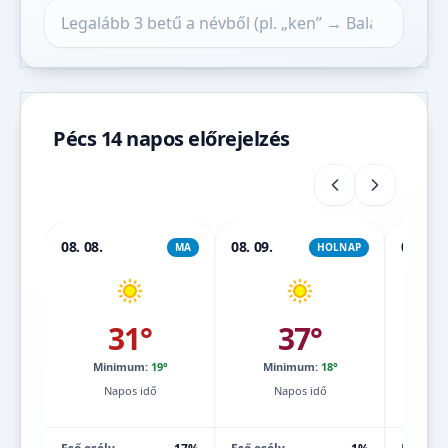
Település keresése
Pécs 14 napos előrejelzés
08. 08.
08. 09.
08. 10.
MA
HOLNAP
31°
37°
Minimum:
19°
Minimum:
18°
Mi
Napos idő
Napos idő