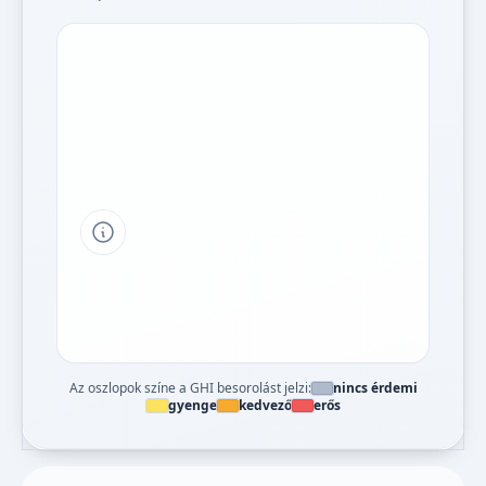
Tipp a grafikon jelmagyarázatához
Az oszlopok színe a GHI besorolást jelzi:
nincs érdemi
gyenge
kedvező
erős