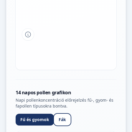
Tipp a grafikon jelmagyarázatához
14 napos pollen grafikon
Napi pollenkoncentráció előrejelzés fű-, gyom- és
fapollen típusokra bontva.
Fű és gyomok
Fák