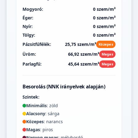
Mogyoró:
0 szem/m³
Éger:
0 szem/m³
Nyír:
0 szem/m³
Tölgy:
0 szem/m³
Pázsitfűfélék:
25,75 szem/m³
Közepes
Üröm:
66,92 szem/m³
Magas
Parlagfű:
45,64 szem/m³
Magas
Besorolás (NNK irányelvek alapján)
Szintek:
Minimális
: zöld
Alacsony
: sárga
Közepes
: narancs
Magas
: piros
Nagyon magas
: mélybordó