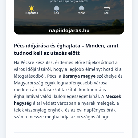
Pécs időjárása és éghajlata – Minden, amit
tudnod kell az utazás előtt
Ha Pécsre készülsz, érdemes előre tájékozódnod a
város időjárásáról, hogy a legjobb élményt hozd ki a
látogatásodból. Pécs, a
Baranya megye
székhelye és
Magyarország egyik legnapfényesebb városa,
mediterrán hatásokkal tarkított kontinentális
éghajlatával valódi különlegességet kínál. A
Mecsek
hegység
által védett városban a nyarak melegek, a
telek viszonylag enyhék, és az évi napfényes órák
száma messze meghaladja az országos átlagot.