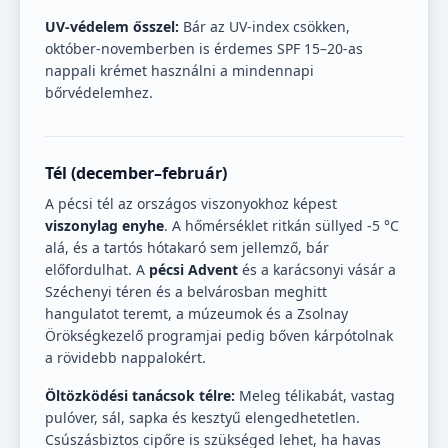
UV-védelem ősszel:
Bár az UV-index csökken,
október-novemberben is érdemes SPF 15–20-as
nappali krémet használni a mindennapi
bőrvédelemhez.
Tél (december–február)
A pécsi tél az országos viszonyokhoz képest
viszonylag enyhe
. A hőmérséklet ritkán süllyed -5 °C
alá, és a tartós hótakaró sem jellemző, bár
előfordulhat. A
pécsi Advent
és a karácsonyi vásár a
Széchenyi téren és a belvárosban meghitt
hangulatot teremt, a múzeumok és a Zsolnay
Örökségkezelő programjai pedig bőven kárpótolnak
a rövidebb nappalokért.
Öltözködési tanácsok télre:
Meleg télikabát, vastag
pulóver, sál, sapka és kesztyű elengedhetetlen.
Csúszásbiztos cipőre is szükséged lehet, ha havas