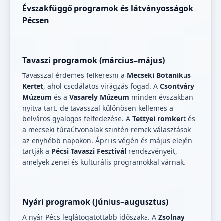
Évszakfüggő programok és látványosságok
Pécsen
Tavaszi programok (március–május)
Tavasszal érdemes felkeresni a
Mecseki Botanikus
Kertet
, ahol csodálatos virágzás fogad. A
Csontváry
Múzeum
és a
Vasarely Múzeum
minden évszakban
nyitva tart, de tavasszal különösen kellemes a
belváros gyalogos felfedezése. A
Tettyei romkert
és
a mecseki túraútvonalak szintén remek választások
az enyhébb napokon. Április végén és május elején
tartják a
Pécsi Tavaszi Fesztivál
rendezvényeit,
amelyek zenei és kulturális programokkal várnak.
Nyári programok (június–augusztus)
A nyár Pécs leglátogatottabb időszaka. A
Zsolnay