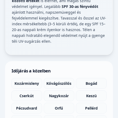
közötti értéket
is elérhet, ami magas szintű
védelmet igényel. Legalább
SPF 30-as fényvédőt
ajánlott használni, napszemüveggel és
fejvédelemmel kiegészítve. Tavasszal és ősszel az UV-
index mérsékeltebb (3–5 körüli érték), de egy SPF 15–
20-as nappali krém ilyenkor is hasznos. Télen a
nappali hidratáló elegendő védelmet nyújt a gyenge
téli UV-sugárzás ellen.
Időjárás a közelben
Kozármisleny
Kővágószőlős
Bogád
Cserkút
Nagykozár
Keszü
Pécsudvard
Orfű
Pellérd