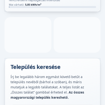
Nincs érdemi napsugárzás intenzitás
Mai várható:
5,05 kWh/m²
Település keresése
Írj be legalább három egymást követő betűt a
település nevéből (bárhol a szóban), és máris
mutatjuk a legjobb találatokat. A teljes listát az
„Összes találat” gombbal érheted el.
Az összes
magyarországi település kereshető.