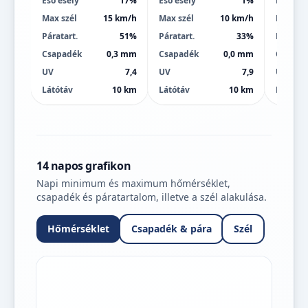
Eső esély
17%
Eső esély
1%
Eső esé
Max szél
15 km/h
Max szél
10 km/h
Max szé
Páratart.
51%
Páratart.
33%
Páratart
Csapadék
0,3 mm
Csapadék
0,0 mm
Csapad
UV
7,4
UV
7,9
UV
Látótáv
10 km
Látótáv
10 km
Látótáv
14 napos grafikon
Napi minimum és maximum hőmérséklet,
csapadék és páratartalom, illetve a szél alakulása.
Hőmérséklet
Csapadék & pára
Szél