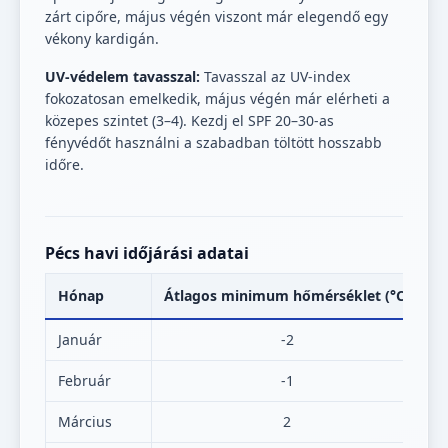
zárt cipőre, május végén viszont már elegendő egy
vékony kardigán.
UV-védelem tavasszal:
Tavasszal az UV-index
fokozatosan emelkedik, május végén már elérheti a
közepes szintet (3–4). Kezdj el SPF 20–30-as
fényvédőt használni a szabadban töltött hosszabb
időre.
Pécs havi időjárási adatai
Hónap
Átlagos minimum hőmérséklet (°C)
Á
Január
-2
Február
-1
Március
2