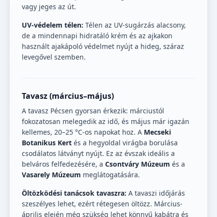
vagy jeges az út.
UV-védelem télen:
Télen az UV-sugárzás alacsony,
de a mindennapi hidratáló krém és az ajkakon
használt ajakápoló védelmet nyújt a hideg, száraz
levegővel szemben.
Tavasz (március–május)
A tavasz Pécsen gyorsan érkezik: márciustól
fokozatosan melegedik az idő, és május már igazán
kellemes, 20–25 °C-os napokat hoz. A
Mecseki
Botanikus Kert
és a hegyoldal virágba borulása
csodálatos látványt nyújt. Ez az évszak ideális a
belváros felfedezésére, a
Csontváry Múzeum
és a
Vasarely Múzeum
meglátogatására.
Öltözködési tanácsok tavaszra:
A tavaszi időjárás
szeszélyes lehet, ezért rétegesen öltözz. Március-
április elején még szükség lehet könnyű kabátra és