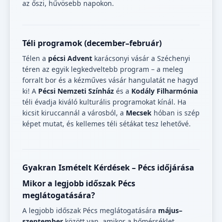
az őszi, hűvösebb napokon.
Téli programok (december–február)
Télen a
pécsi Advent
karácsonyi vásár a Széchenyi
téren az egyik legkedveltebb program – a meleg
forralt bor és a kézműves vásár hangulatát ne hagyd
ki! A
Pécsi Nemzeti Színház
és a
Kodály Filharmónia
téli évadja kiváló kulturális programokat kínál. Ha
kicsit kiruccannál a városból, a
Mecsek
hóban is szép
képet mutat, és kellemes téli sétákat tesz lehetővé.
Gyakran Ismételt Kérdések – Pécs időjárása
Mikor a legjobb időszak Pécs
meglátogatására?
A legjobb időszak Pécs meglátogatására
május–
szeptember
között van, amikor a hőmérséklet