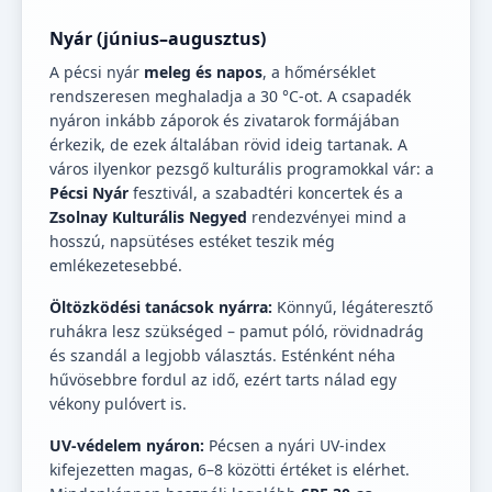
Nyár (június–augusztus)
A pécsi nyár
meleg és napos
, a hőmérséklet
rendszeresen meghaladja a 30 °C-ot. A csapadék
nyáron inkább záporok és zivatarok formájában
érkezik, de ezek általában rövid ideig tartanak. A
város ilyenkor pezsgő kulturális programokkal vár: a
Pécsi Nyár
fesztivál, a szabadtéri koncertek és a
Zsolnay Kulturális Negyed
rendezvényei mind a
hosszú, napsütéses estéket teszik még
emlékezetesebbé.
Öltözködési tanácsok nyárra:
Könnyű, légáteresztő
ruhákra lesz szükséged – pamut póló, rövidnadrág
és szandál a legjobb választás. Esténként néha
hűvösebbre fordul az idő, ezért tarts nálad egy
vékony pulóvert is.
UV-védelem nyáron:
Pécsen a nyári UV-index
kifejezetten magas, 6–8 közötti értéket is elérhet.