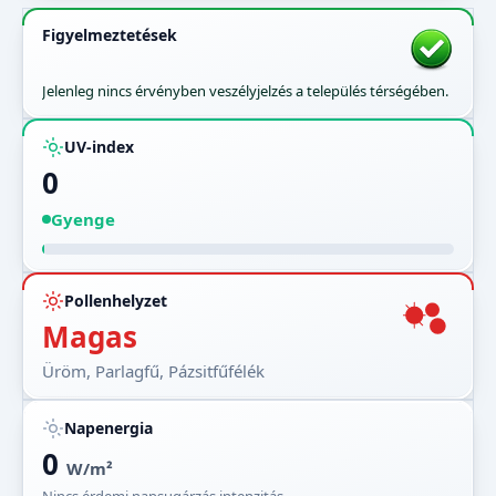
Figyelmeztetések
Jelenleg nincs érvényben veszélyjelzés a település térségében.
UV-index
0
Gyenge
Pollenhelyzet
Magas
Üröm, Parlagfű, Pázsitfűfélék
Napenergia
0
W/m²