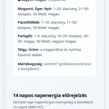
Mogyoró, Éger, Nyír:
1–20: alacsony, 21–50:
közepes, 50 felett: magas.
Pázsitfűfélék:
1–10: alacsony, 11–50:
közepes, 50 felett: magas.
Parlagfű:
1–9: alacsony, 10–29: közepes, 30–
49: magas, 50 felett: nagyon magas.
Tölgy, Üröm:
a mogyoróhoz és nyírhoz
hasonló skálán.
Mértékegység:
szem/m³ (pollenkoncentráció
a levegőben).
14 napos napenergia előrejelzés
Várható napi napenergia-mennyiség a következő
14 napra (kWh/m²).