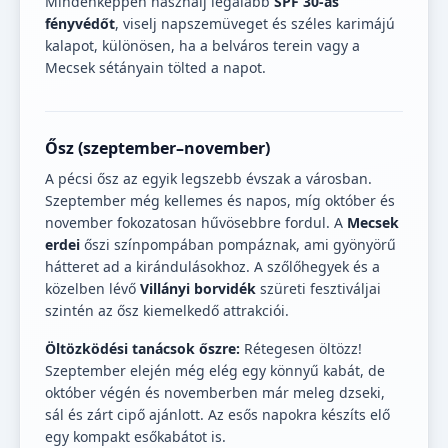
Mindenképpen használj legalább
SPF 30-as
fényvédőt
, viselj napszemüveget és széles karimájú
kalapot, különösen, ha a belváros terein vagy a
Mecsek sétányain tölted a napot.
Ősz (szeptember–november)
A pécsi ősz az egyik legszebb évszak a városban.
Szeptember még kellemes és napos, míg október és
november fokozatosan hűvösebbre fordul. A
Mecsek
erdei
őszi színpompában pompáznak, ami gyönyörű
hátteret ad a kirándulásokhoz. A szőlőhegyek és a
közelben lévő
Villányi borvidék
szüreti fesztiváljai
szintén az ősz kiemelkedő attrakciói.
Öltözködési tanácsok őszre:
Rétegesen öltözz!
Szeptember elején még elég egy könnyű kabát, de
október végén és novemberben már meleg dzseki,
sál és zárt cipő ajánlott. Az esős napokra készíts elő
egy kompakt esőkabátot is.