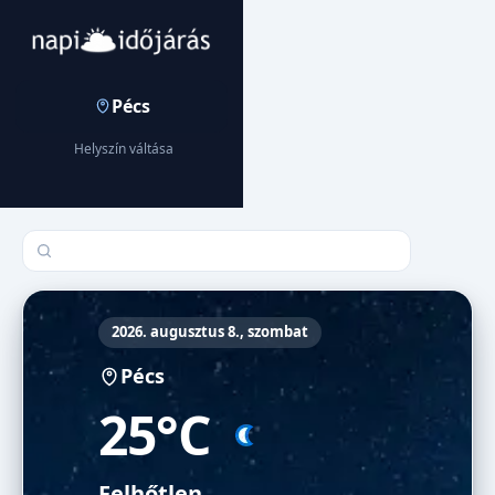
Pécs
Helyszín váltása
Település keresése
2026. augusztus 8., szombat
Pécs
25°C
Felhőtlen