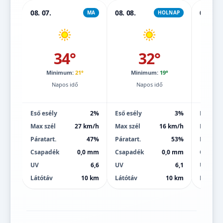
08. 07.
08. 08.
08. 09.
MA
HOLNAP
34°
32°
Minimum:
21°
Minimum:
19°
Mi
Napos idő
Napos idő
Eső esély
2%
Eső esély
3%
Eső esé
Max szél
27 km/h
Max szél
16 km/h
Max szé
Páratart.
47%
Páratart.
53%
Páratart
Csapadék
0,0 mm
Csapadék
0,0 mm
Csapad
UV
6,6
UV
6,1
UV
Látótáv
10 km
Látótáv
10 km
Látótáv