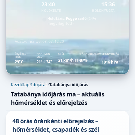
23:40
15:36
HOLDKELTE
HOLDNYUGTA
Holdfázis:
Fogyó sarló
(24%
megvilágított)
Adatok frissítve:
08. 07. 12:20
ÉRZÉKELT
NAPI MIN –
SZÉL
PÁRATARTALOM
LÉGNYOMÁS
HŐM.
MAX
21 km/h
37%
ÉÉNY
29°C
21°
34°
1016 hPa
–
Kezdőlap
/
Időjárás
/
Tatabánya időjárás
Tatabánya időjárás ma – aktuális
hőmérséklet és előrejelzés
48 órás óránkénti előrejelzés –
hőmérséklet, csapadék és szél