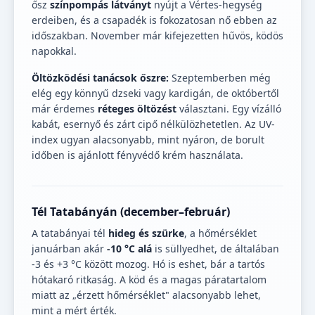
ősz
színpompás látványt
nyújt a Vértes-hegység
erdeiben, és a csapadék is fokozatosan nő ebben az
időszakban. November már kifejezetten hűvös, ködös
napokkal.
Öltözködési tanácsok őszre:
Szeptemberben még
elég egy könnyű dzseki vagy kardigán, de októbertől
már érdemes
réteges öltözést
választani. Egy vízálló
kabát, esernyő és zárt cipő nélkülözhetetlen. Az UV-
index ugyan alacsonyabb, mint nyáron, de borult
időben is ajánlott fényvédő krém használata.
Tél Tatabányán (december–február)
A tatabányai tél
hideg és szürke
, a hőmérséklet
januárban akár
-10 °C alá
is süllyedhet, de általában
-3 és +3 °C között mozog. Hó is eshet, bár a tartós
hótakaró ritkaság. A köd és a magas páratartalom
miatt az „érzett hőmérséklet" alacsonyabb lehet,
mint a mért érték.