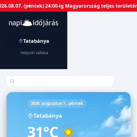
7. (péntek) 24:00-ig Magyarország teljes területén harm
Tatabánya
Helyszín váltása
Település keresése
2026. augusztus 7., péntek
Tatabánya
31°C