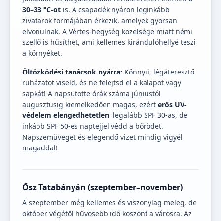
30–33 °C-ot
is. A csapadék nyáron leginkább
zivatarok formájában érkezik, amelyek gyorsan
elvonulnak. A Vértes-hegység közelsége miatt némi
szellő is hűsíthet, ami kellemes kirándulóhellyé teszi
a környéket.
Öltözködési tanácsok nyárra:
Könnyű, légáteresztő
ruházatot viseld, és ne felejtsd el a kalapot vagy
sapkát! A napsütötte órák száma júniustól
augusztusig kiemelkedően magas, ezért
erős UV-
védelem elengedhetetlen
: legalább SPF 30-as, de
inkább SPF 50-es naptejjel védd a bőrödet.
Napszemüveget és elegendő vizet mindig vigyél
magaddal!
Ősz Tatabányán (szeptember–november)
A szeptember még kellemes és viszonylag meleg, de
október végétől hűvösebb idő köszönt a városra. Az