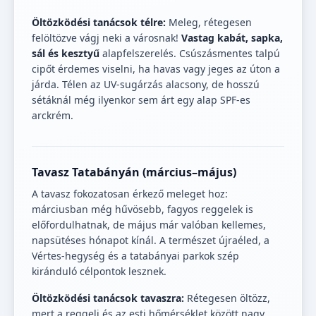
Öltözködési tanácsok télre:
Meleg, rétegesen
felöltözve vágj neki a városnak!
Vastag kabát, sapka,
sál és kesztyű
alapfelszerelés. Csúszásmentes talpú
cipőt érdemes viselni, ha havas vagy jeges az úton a
járda. Télen az UV-sugárzás alacsony, de hosszú
sétáknál még ilyenkor sem árt egy alap SPF-es
arckrém.
Tavasz Tatabányán (március–május)
A tavasz fokozatosan érkező meleget hoz:
márciusban még hűvösebb, fagyos reggelek is
előfordulhatnak, de május már valóban kellemes,
napsütéses hónapot kínál. A természet újraéled, a
Vértes-hegység és a tatabányai parkok szép
kiránduló célpontok lesznek.
Öltözködési tanácsok tavaszra:
Rétegesen öltözz,
mert a reggeli és az esti hőmérséklet között nagy