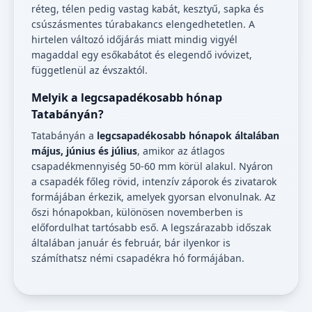
réteg, télen pedig vastag kabát, kesztyű, sapka és
csúszásmentes túrabakancs elengedhetetlen. A
hirtelen változó időjárás miatt mindig vigyél
magaddal egy esőkabátot és elegendő ivóvizet,
függetlenül az évszaktól.
Melyik a legcsapadékosabb hónap
Tatabányán?
Tatabányán a
legcsapadékosabb hónapok általában
május, június és július
, amikor az átlagos
csapadékmennyiség 50-60 mm körül alakul. Nyáron
a csapadék főleg rövid, intenzív záporok és zivatarok
formájában érkezik, amelyek gyorsan elvonulnak. Az
őszi hónapokban, különösen novemberben is
előfordulhat tartósabb eső. A legszárazabb időszak
általában január és február, bár ilyenkor is
számíthatsz némi csapadékra hó formájában.