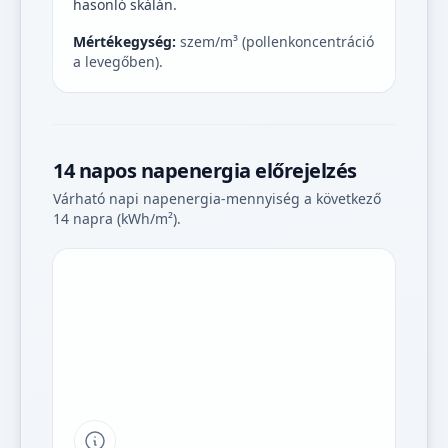
hasonló skálán.
Mértékegység:
szem/m³ (pollenkoncentráció
a levegőben).
14 napos napenergia előrejelzés
Várható napi napenergia-mennyiség a következő
14 napra (kWh/m²).