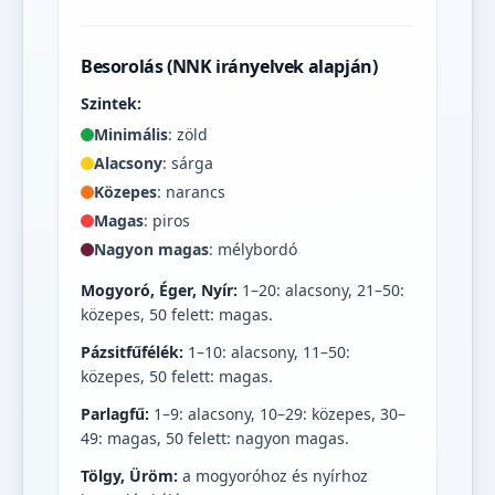
Besorolás (NNK irányelvek alapján)
Szintek:
Minimális
: zöld
Alacsony
: sárga
Közepes
: narancs
Magas
: piros
Nagyon magas
: mélybordó
Mogyoró, Éger, Nyír:
1–20: alacsony, 21–50:
közepes, 50 felett: magas.
Pázsitfűfélék:
1–10: alacsony, 11–50:
közepes, 50 felett: magas.
Parlagfű:
1–9: alacsony, 10–29: közepes, 30–
49: magas, 50 felett: nagyon magas.
Tölgy, Üröm:
a mogyoróhoz és nyírhoz