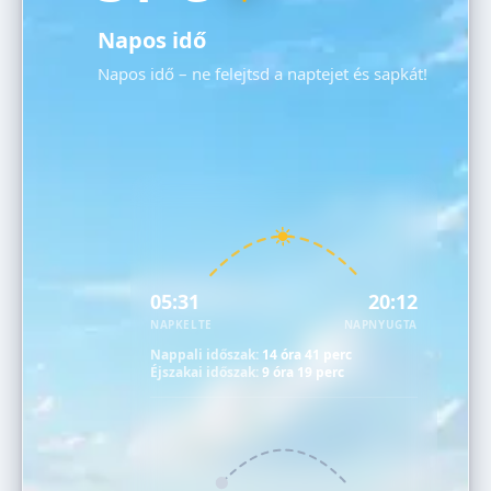
Napos idő
Napos idő – ne felejtsd a naptejet és sapkát!
05:31
20:12
NAPKELTE
NAPNYUGTA
Nappali időszak:
14 óra 41 perc
Éjszakai időszak:
9 óra 19 perc