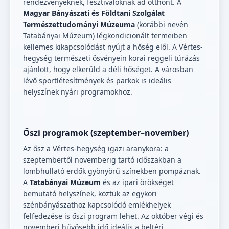
rendezvényeknek, fesztiváloknak ad otthont. A
Magyar Bányászati és Földtani Szolgálat
Természettudományi Múzeuma
(korábbi nevén
Tatabányai Múzeum) légkondicionált termeiben
kellemes kikapcsolódást nyújt a hőség elől. A Vértes-
hegység természeti ösvényein korai reggeli túrázás
ajánlott, hogy elkerüld a déli hőséget. A városban
lévő sportlétesítmények és parkok is ideális
helyszínek nyári programokhoz.
Őszi programok (szeptember–november)
Az ősz a Vértes-hegység igazi aranykora: a
szeptembertől novemberig tartó időszakban a
lombhullató erdők gyönyörű színekben pompáznak.
A
Tatabányai Múzeum
és az ipari örökséget
bemutató helyszínek, köztük az egykori
szénbányászathoz kapcsolódó emlékhelyek
felfedezése is őszi program lehet. Az október végi és
novemberi hűvösebb idő ideális a beltéri