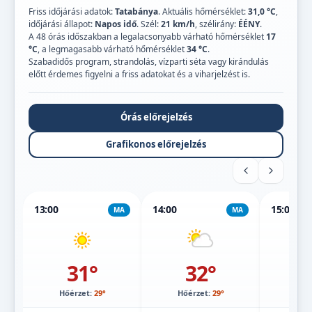
Friss időjárási adatok:
Tatabánya
. Aktuális hőmérséklet:
31,0 °C
,
időjárási állapot:
Napos idő
. Szél:
21 km/h
, szélirány:
ÉÉNY
.
A 48 órás időszakban a legalacsonyabb várható hőmérséklet
17
°C
, a legmagasabb várható hőmérséklet
34 °C
.
Szabadidős program, strandolás, vízparti séta vagy kirándulás
előtt érdemes figyelni a friss adatokat és a viharjelzést is.
Órás előrejelzés
Grafikonos előrejelzés
13:00
14:00
15:00
MA
MA
31°
32°
Hőérzet:
29°
Hőérzet:
29°
Hőé