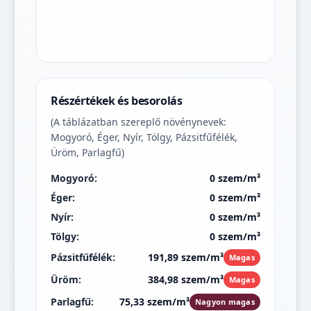
Részértékek és besorolás
(A táblázatban szereplő növénynevek:
Mogyoró, Éger, Nyír, Tölgy, Pázsitfűfélék,
Üröm, Parlagfű)
Mogyoró:
0 szem/m³
Éger:
0 szem/m³
Nyír:
0 szem/m³
Tölgy:
0 szem/m³
Pázsitfűfélék:
191,89 szem/m³
Magas
Üröm:
384,98 szem/m³
Magas
Parlagfű:
75,33 szem/m³
Nagyon magas