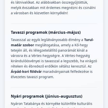
és látnivalókat. Az alábbiakban összegyűjtöttük,
melyik évszakban mit érdemes megnézni és csinálni
a városban és közvetlen környékén!
Tavaszi programok (március–május)
Tavasszal az egyik leglátványosabb élmény a
Turul-
madár szobor
meglátogatása, amely a Kő-hegy
tetején áll, és lélegzetelállító panorámát kínál a
városra és a Vértes-hegységre. A Vértes-hegység
kirándulóösvényei is tavasszal a legszebb, ha virágzó
réteken és ébredező erdőkön sétálsz keresztül. Az
Árpád-kori földvár
maradványainak felfedezése is
élvezetes tavaszi program.
Nyári programok (június–augusztus)
Nyáron Tatabánya és környéke különféle kulturális