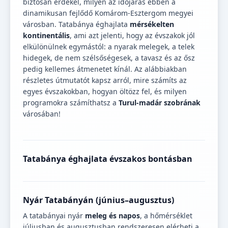
biztosan érdekel, milyen az időjárás ebben a
dinamikusan fejlődő Komárom-Esztergom megyei
városban. Tatabánya éghajlata
mérsékelten
kontinentális
, ami azt jelenti, hogy az évszakok jól
elkülönülnek egymástól: a nyarak melegek, a telek
hidegek, de nem szélsőségesek, a tavasz és az ősz
pedig kellemes átmenetet kínál. Az alábbiakban
részletes útmutatót kapsz arról, mire számíts az
egyes évszakokban, hogyan öltözz fel, és milyen
programokra számíthatsz a
Turul-madár szobrának
városában!
Tatabánya éghajlata évszakos bontásban
Nyár Tatabányán (június–augusztus)
A tatabányai nyár
meleg és napos
, a hőmérséklet
júliusban és augusztusban rendszeresen elérheti a