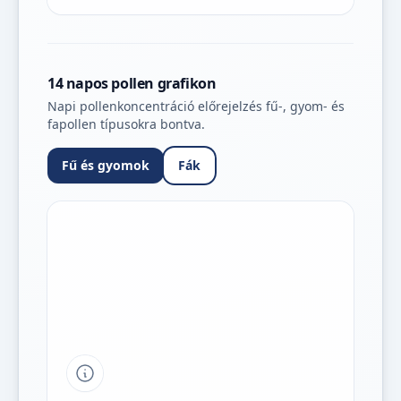
14 napos pollen grafikon
Napi pollenkoncentráció előrejelzés fű-, gyom- és
fapollen típusokra bontva.
Fű és gyomok
Fák
Tipp a grafikon jelmagyarázatához