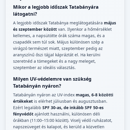
Mikor a legjobb időszak Tatabányára
látogatni?
A legjobb időszak Tatabánya meglátogatására
május
és szeptember között
van. Ilyenkor a hőmérséklet
kellemes, a napsütötte órák száma magas, és a
csapadék sem túl sok. Május különösen szép a
virágzó természet miatt, szeptember pedig az
aranyszínű őszi tájjal kápráztát el. Ha kerülni
szeretnéd a tömegeket és a nagy meleget,
szeptember az ideális választás.
Milyen UV-védelemre van szükség
Tatabányán nyáron?
Tatabányán nyáron az UV-index
magas, 6-8 közötti
értékeket
is elérhet júliusban és augusztusban.
Ezért legalább
SPF 30-as, de inkább SPF 50-es
fényvédőt
ajánlott használni, különösen déli
órákban (11:00–15:00 között). Viselj védő ruházatot,
napszeüveget és kalapot, és kerüld a közvetlen