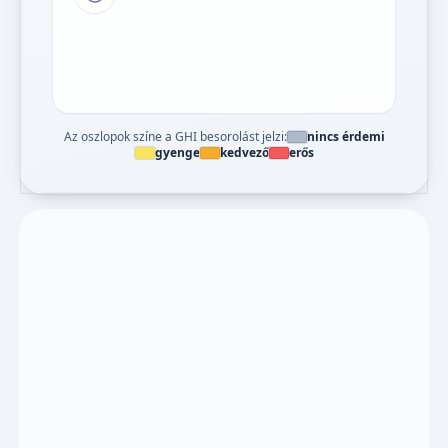
Tipp a grafikon jelmagyarázatához
Az oszlopok színe a GHI besorolást jelzi:
nincs érdemi
gyenge
kedvező
erős