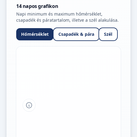
14 napos grafikon
Napi minimum és maximum hőmérséklet,
csapadék és páratartalom, illetve a szél alakulása.
Hőmérséklet
Csapadék & pára
Szél
Tipp a grafikon jelmagyarázatához