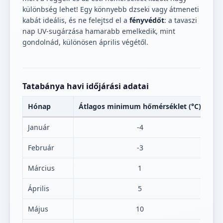
különbség lehet! Egy könnyebb dzseki vagy átmeneti
kabát ideális, és ne felejtsd el a
fényvédőt
: a tavaszi
nap UV-sugárzása hamarabb emelkedik, mint
gondolnád, különösen április végétől.
Tatabánya havi időjárási adatai
Hónap
Átlagos minimum hőmérséklet (°C)
Át
Január
-4
Február
-3
Március
1
Április
5
Május
10