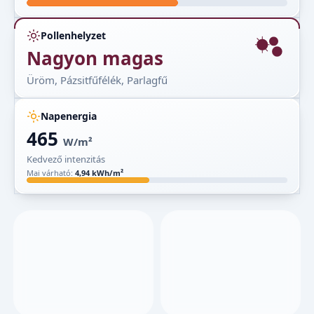
Pollenhelyzet
Nagyon magas
Üröm, Pázsitfűfélék, Parlagfű
Napenergia
465
W/m²
Kedvező intenzitás
Mai várható:
4,94 kWh/m²