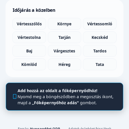
Időjárás a közelben
Vértesszőlős
Környe
Vértessomló
Vértestolna
Tarján
Kecskéd
Baj
Várgesztes
Tardos
Kömlőd
Héreg
Tata
Add hozzá az oldalt a főképernyődhöz!
Nyomd meg a böngésződben a megosztás ikont,
majd a
„Főképernyőhöz adás"
gombot.
Forrás:
HungaroMet ODP
–
Adatok óránként frissülnek