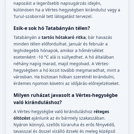
napozást a legerősebb napsugárzás idején,
különösen ha a Vértes-hegységben kirándulsz vagy a
Turul-szobornál tett látogatást tervezel.
Esik-e sok hó Tatabányán télen?
Tatabányán a
tartós hótakaró ritka
, bár havazás
minden télen előfordulhat. Január és február a
leghidegebb hónapok, amikor a hőmérséklet
esetenként -10 °C alá is süllyedhet. A hó általában
néhány napig marad, majd megolvad. A Vértes-
hegységben a hó kicsit tovább megmaradhat, mint a
városban. Ha biztosan hóban szeretnél kirándulni,
érdemes nyomon követni az időjárás-előrejelzéseket.
Milyen ruházat javasolt a Vértes-hegységbe
való kiránduláshoz?
A Vértes-hegységbe való kiránduláshoz
réteges
öltözést
ajánlunk az év bármely szakaszában.
Nyáron könnyű, szellős túraruha és erős fényvédő,
tavasszal és ősszel vízálló dzseki és meleg középső