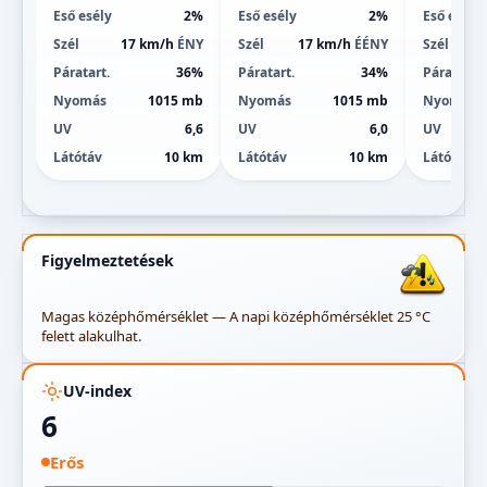
Eső esély
2%
Eső esély
2%
Eső esély
Szél
17 km/h
ÉNY
Szél
17 km/h
ÉÉNY
Szél
Páratart.
36%
Páratart.
34%
Páratart.
Nyomás
1015 mb
Nyomás
1015 mb
Nyomás
UV
6,6
UV
6,0
UV
Látótáv
10 km
Látótáv
10 km
Látótáv
Figyelmeztetések
Magas középhőmérséklet — A napi középhőmérséklet 25 °C
felett alakulhat.
UV-index
6
Erős