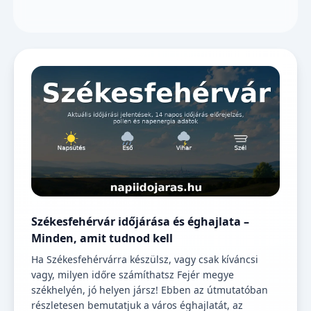
Székesfehérvár időjárása és éghajlata –
Minden, amit tudnod kell
Ha Székesfehérvárra készülsz, vagy csak kíváncsi
vagy, milyen időre számíthatsz Fejér megye
székhelyén, jó helyen jársz! Ebben az útmutatóban
részletesen bemutatjuk a város éghajlatát, az