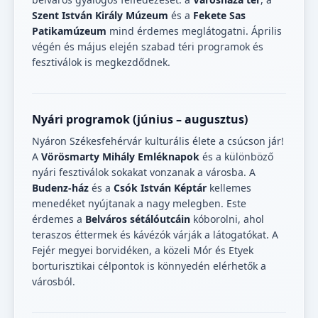
Szent István Király Múzeum
és a
Fekete Sas
Patikamúzeum
mind érdemes meglátogatni. Április
végén és május elején szabad téri programok és
fesztiválok is megkezdődnek.
Nyári programok (június – augusztus)
Nyáron Székesfehérvár kulturális élete a csúcson jár!
A
Vörösmarty Mihály Emléknapok
és a különböző
nyári fesztiválok sokakat vonzanak a városba. A
Budenz-ház
és a
Csók István Képtár
kellemes
menedéket nyújtanak a nagy melegben. Este
érdemes a
Belváros sétálóutcáin
kóborolni, ahol
teraszos éttermek és kávézók várják a látogatókat. A
Fejér megyei borvidéken, a közeli Mór és Etyek
borturisztikai célpontok is könnyedén elérhetők a
városból.