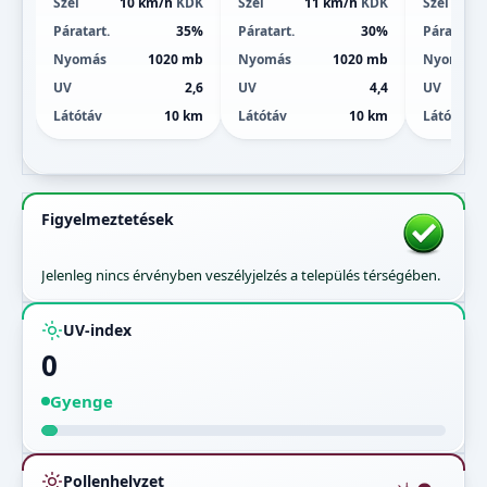
Szél
10 km/h
KDK
Szél
11 km/h
KDK
Szél
Páratart.
35%
Páratart.
30%
Páratart.
Nyomás
1020 mb
Nyomás
1020 mb
Nyomás
UV
2,6
UV
4,4
UV
Látótáv
10 km
Látótáv
10 km
Látótáv
Figyelmeztetések
Jelenleg nincs érvényben veszélyjelzés a település térségében.
UV-index
0
Gyenge
Pollenhelyzet