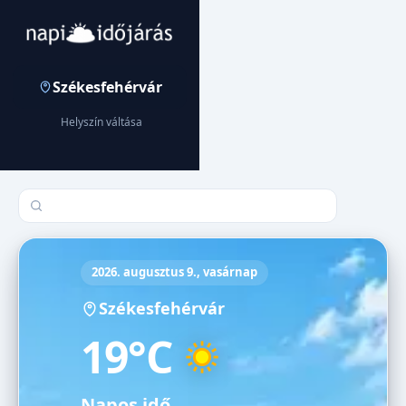
Székesfehérvár
Helyszín váltása
Település keresése
2026. augusztus 9., vasárnap
Székesfehérvár
19°C
Napos idő