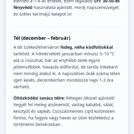
elérheti a 7-8-as értéket, ezért legalább
SPF 30-50-es
fényvédő
használata ajánlott. Hordj napszemüveget
és széles karimájú kalapot is!
Tél (december – február)
A tél Székesfehérváron
hideg, néha ködfoltokkal
tarkított. A hőmérséklet januárban mínusz 5–10 °C
alá is csúszhat, bár az enyhébb telek egyre
jellemzőbbek. Havazás előfordul, de tartós hótakaró
nem mindig alakul ki. A napsütéses órák száma télen
igen kevés, decemberben mindössze napi 1-2 óra
várható.
Öltözködési tanács télre:
Réteges öltözet ajánlott!
Vegyél fel meleg alsóneműt, vastag kabátot, sálat,
kesztyűt és sapkát. Csúszásmentes cipő különösen
fontos, ha fagyos vagy havas az úton közlekedsz a
történelmi belvárosban.