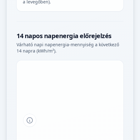
a levegőben).
14 napos napenergia előrejelzés
Várható napi napenergia-mennyiség a következő
14 napra (kWh/m²).
Tipp a grafikon jelmagyarázatához