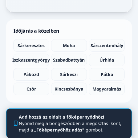
Időjárás a közelben
Sárkeresztes
Moha
Sárszentmihály
Iszkaszentgyörgy
Szabadbattyán
Úrhida
Pákozd
Sárkeszi
Pátka
Csór
Kincsesbánya
Magyaralmás
Add hozzá az oldalt a főképernyődhöz!
Nyomd meg a böngésződben a megosztás ikont,
majd a
„Főképernyőhöz adás"
gombot.