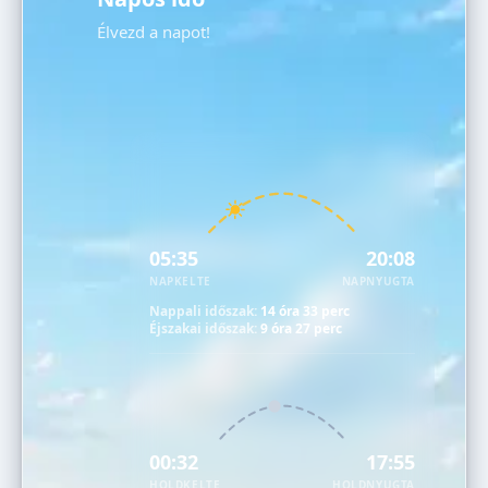
Élvezd a napot!
05:35
20:08
NAPKELTE
NAPNYUGTA
Nappali időszak:
14 óra 33 perc
Éjszakai időszak:
9 óra 27 perc
00:32
17:55
HOLDKELTE
HOLDNYUGTA