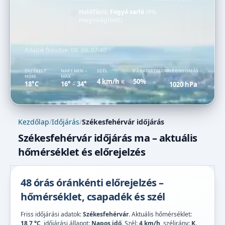
Holdfázis:
Fogyó sarló
(9%
megvilágított)
Adatok frissítve:
08. 09. 07:40
ÉRZÉKELT
NAPI MIN –
SZÉL
PÁRATARTALOM
LÉGNYOMÁS
HŐM.
MAX
4 km/h
50%
K
18°C
16°
34°
1020 hPa
–
Kezdőlap
/
Időjárás
/
Székesfehérvár időjárás
Székesfehérvár időjárás ma – aktuális
hőmérséklet és előrejelzés
48 órás óránkénti előrejelzés –
hőmérséklet, csapadék és szél
Friss időjárási adatok:
Székesfehérvár
. Aktuális hőmérséklet:
18,7 °C
, időjárási állapot:
Napos idő
. Szél:
4 km/h
, szélirány:
K
.