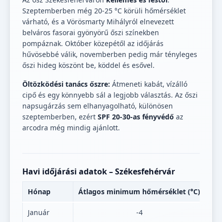
Szeptemberben még 20-25 °C körüli hőmérséklet
várható, és a Vörösmarty Mihályról elnevezett
belváros fasorai gyönyörű őszi színekben
pompáznak. Október közepétől az időjárás
hűvösebbé válik, novemberben pedig már tényleges
őszi hideg köszönt be, köddel és esővel.
Öltözködési tanács őszre:
Átmeneti kabát, vízálló
cipő és egy könnyebb sál a legjobb választás. Az őszi
napsugárzás sem elhanyagolható, különösen
szeptemberben, ezért
SPF 20-30-as fényvédő
az
arcodra még mindig ajánlott.
Havi időjárási adatok – Székesfehérvár
Hónap
Átlagos minimum hőmérséklet (°C)
Át
Január
-4