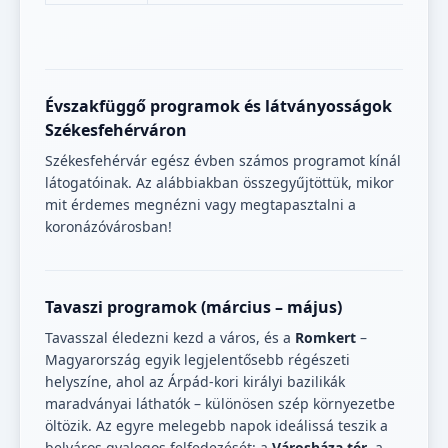
Évszakfüggő programok és látványosságok
Székesfehérváron
Székesfehérvár egész évben számos programot kínál
látogatóinak. Az alábbiakban összegyűjtöttük, mikor
mit érdemes megnézni vagy megtapasztalni a
koronázóvárosban!
Tavaszi programok (március – május)
Tavasszal éledezni kezd a város, és a
Romkert
–
Magyarország egyik legjelentősebb régészeti
helyszíne, ahol az Árpád-kori királyi bazilikák
maradványai láthatók – különösen szép környezetbe
öltözik. Az egyre melegebb napok ideálissá teszik a
belváros gyalogos felfedezését: a
Városháza tér
, a