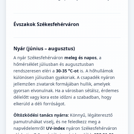
Évszakok Székesfehérváron
Nyár (június – augusztus)
A nyár Székesfehérváron
meleg és napos
, a
hőmérséklet júliusban és augusztusban
rendszeresen eléri a
30-35 °C-ot
is. A hőhullámok
különösen júliusban gyakoriak. A csapadék nyáron
jellemzően zivatarok formájában hullik, amelyek
gyorsan elvonulnak. Ha a városban sétálsz, érdemes
délelőtt vagy kora este időzni a szabadban, hogy
elkerüld a déli forróságot.
Öltözködési tanács nyárra:
Könnyű, légáteresztő
pamutruhákat viselj, és ne feledkezz meg a
napvédelemről!
UV-index
nyáron Székesfehérváron