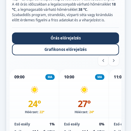
A 48 órás időszakban a legalacsonyabb várható hőmérséklet
18
°C
, a legmagasabb várható hőmérséklet
38 °C
.
Szabadidős program, strandolás, vízparti séta vagy kirándulás
előtt érdemes figyelni a friss adatokat és a viharjelzést is.
Órás előrejelzés
Grafikonos előrejelzés
09:00
10:00
11:00
MA
MA
24°
27°
Hőérzet:
22°
Hőérzet:
24°
Hőé
Eső esély
1%
Eső esély
0%
Eső esély