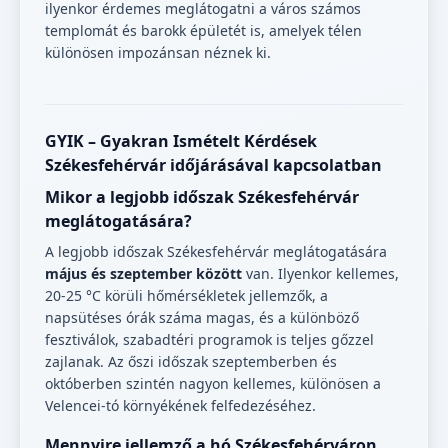
ilyenkor érdemes meglátogatni a város számos
templomát és barokk épületét is, amelyek télen
különösen impozánsan néznek ki.
GYIK – Gyakran Ismételt Kérdések
Székesfehérvár időjárásával kapcsolatban
Mikor a legjobb időszak Székesfehérvár
meglátogatására?
A legjobb időszak Székesfehérvár meglátogatására
május és szeptember között
van. Ilyenkor kellemes,
20-25 °C körüli hőmérsékletek jellemzők, a
napsütéses órák száma magas, és a különböző
fesztiválok, szabadtéri programok is teljes gőzzel
zajlanak. Az őszi időszak szeptemberben és
októberben szintén nagyon kellemes, különösen a
Velencei-tó környékének felfedezéséhez.
Mennyire jellemző a hó Székesfehérváron