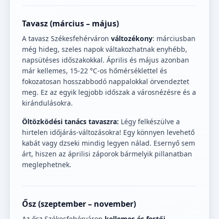
Tavasz (március – május)
A tavasz Székesfehérváron
változékony
: márciusban
még hideg, szeles napok váltakozhatnak enyhébb,
napsütéses időszakokkal. Április és május azonban
már kellemes, 15-22 °C-os hőmérséklettel és
fokozatosan hosszabbodó nappalokkal örvendeztet
meg. Ez az egyik legjobb időszak a városnézésre és a
kirándulásokra.
Öltözködési tanács tavaszra:
Légy felkészülve a
hirtelen időjárás-változásokra! Egy könnyen levehető
kabát vagy dzseki mindig legyen nálad. Esernyő sem
árt, hiszen az áprilisi záporok bármelyik pillanatban
meglephetnek.
Ősz (szeptember – november)
Az ősz Székesfehérváron
kellemes és festői
.