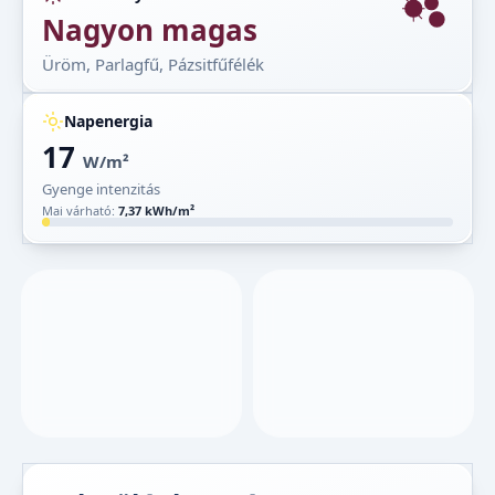
Nagyon magas
Üröm, Parlagfű, Pázsitfűfélék
Napenergia
17
W/m²
Gyenge intenzitás
Mai várható:
7,37 kWh/m²