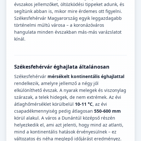
évszakos jellemzőket, öltözködési tippeket adunk, és
segítünk abban is, mikor mire érdemes ott figyelni.
Székesfehérvár Magyarország egyik leggazdagabb
történelmi múltú városa – a koronázóváros
hangulata minden évszakban más-más varázslatot
kínál.
Székesfehérvár éghajlata általánosan
Székesfehérvár
mérsékelt kontinentális éghajlattal
rendelkezik, amelyre jellemző a négy jól
elkülöníthető évszak. A nyarak melegek és viszonylag
szárazak, a telek hidegek, de nem extrémek. Az évi
átlaghőmérséklet körülbelül
10-11 °C
, az évi
csapadékmennyiség pedig átlagosan
550-600 mm
körül alakul. A város a Dunántúl középső részén
helyezkedik el, ami azt jelenti, hogy mind az atlanti,
mind a kontinentális hatások érvényesülnek – ez
változatos és néha meglepő időjárást eredményez.