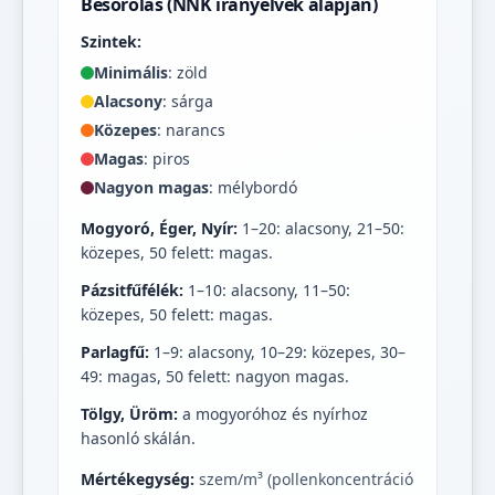
Besorolás (NNK irányelvek alapján)
Szintek:
Minimális
: zöld
Alacsony
: sárga
Közepes
: narancs
Magas
: piros
Nagyon magas
: mélybordó
Mogyoró, Éger, Nyír:
1–20: alacsony, 21–50:
közepes, 50 felett: magas.
Pázsitfűfélék:
1–10: alacsony, 11–50:
közepes, 50 felett: magas.
Parlagfű:
1–9: alacsony, 10–29: közepes, 30–
49: magas, 50 felett: nagyon magas.
Tölgy, Üröm:
a mogyoróhoz és nyírhoz
hasonló skálán.
Mértékegység:
szem/m³ (pollenkoncentráció