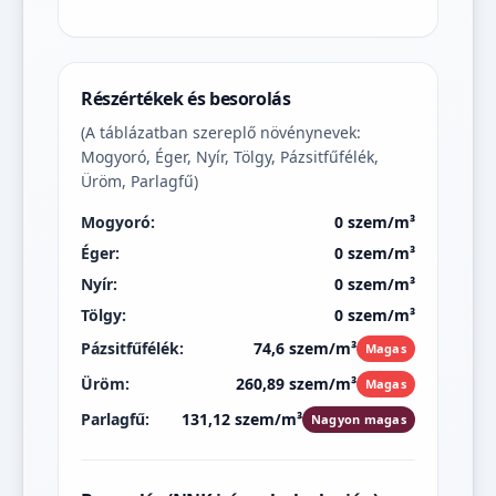
Részértékek és besorolás
(A táblázatban szereplő növénynevek:
Mogyoró, Éger, Nyír, Tölgy, Pázsitfűfélék,
Üröm, Parlagfű)
Mogyoró:
0 szem/m³
Éger:
0 szem/m³
Nyír:
0 szem/m³
Tölgy:
0 szem/m³
Pázsitfűfélék:
74,6 szem/m³
Magas
Üröm:
260,89 szem/m³
Magas
Parlagfű:
131,12 szem/m³
Nagyon magas