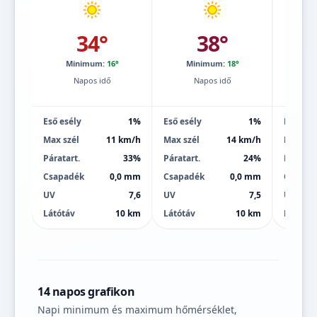
34°
38°
Minimum:
16°
Minimum:
18°
Mi
Napos idő
Napos idő
Eső esély
1%
Eső esély
1%
Eső esé
Max szél
11 km/h
Max szél
14 km/h
Max szé
Páratart.
33%
Páratart.
24%
Páratart
Csapadék
0,0 mm
Csapadék
0,0 mm
Csapad
UV
7,6
UV
7,5
UV
Látótáv
10 km
Látótáv
10 km
Látótáv
14 napos grafikon
Napi minimum és maximum hőmérséklet,