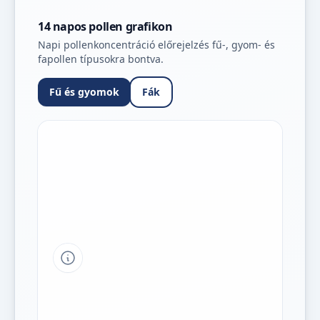
14 napos pollen grafikon
Napi pollenkoncentráció előrejelzés fű-, gyom- és
fapollen típusokra bontva.
Fű és gyomok
Fák
Tipp a grafikon jelmagyarázatához