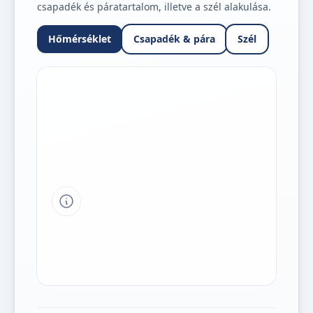
csapadék és páratartalom, illetve a szél alakulása.
Hőmérséklet
Csapadék & pára
Szél
Tipp a grafikon jelmagyarázatához