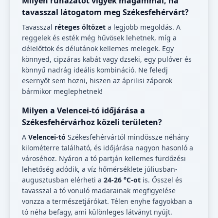
Milyen ruházatot vigyek magammal, ha
tavasszal látogatom meg Székesfehérvárt?
Tavasszal
réteges öltözet
a legjobb megoldás. A
reggelek és esték még hűvösek lehetnek, míg a
délelőttök és délutánok kellemes melegek. Egy
könnyed, cipzáras kabát vagy dzseki, egy pulóver és
könnyű nadrág ideális kombináció. Ne feledj
esernyőt sem hozni, hiszen az áprilisi záporok
bármikor meglephetnek!
Milyen a Velencei-tó időjárása a
Székesfehérvárhoz közeli területen?
A
Velencei-tó
Székesfehérvártól mindössze néhány
kilométerre található, és időjárása nagyon hasonló a
városéhoz. Nyáron a tó partján kellemes fürdőzési
lehetőség adódik, a víz hőmérséklete júliusban-
augusztusban elérheti a
24-26 °C-ot
is. Ősszel és
tavasszal a tó vonuló madarainak megfigyelése
vonzza a természetjárókat. Télen enyhe fagyokban a
tó néha befagy, ami különleges látványt nyújt.