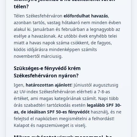
télen?
Télen Székesfehérváron
előfordulhat havazás
,
azonban tartós, vastag hótakaró nem minden évben
alakul ki. Januárban és februárban a legnagyobb az
esélye a havazásnak. Az utóbbi évek enyhébb telei
miatt a havas napok száma csökkent, de fagyos,
ködös időjárásra mindenképpen számíts
novembertől márciusig.
Szükséges-e fényvédő krém
Székesfehérváron nyáron?
Igen,
határozottan ajánlott
! Júniustól augusztusig
az UV-index Székesfehérváron elérheti a 7-8-as
értéket, ami magas kategóriának számít. Napi több
órás szabadtéri tartózkodás esetén
legalább SPF 30-
as, de ideálisan SPF 50-es fényvédőt
használj, és ne
felejtsd el napközben megismételni a felhordást!
Kalapot és napszemüveget is viselj.