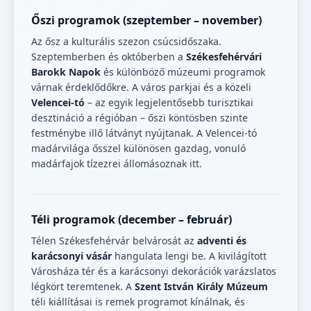
Őszi programok (szeptember – november)
Az ősz a kulturális szezon csúcsidőszaka.
Szeptemberben és októberben a
Székesfehérvári
Barokk Napok
és különböző múzeumi programok
várnak érdeklődőkre. A város parkjai és a közeli
Velencei-tó
– az egyik legjelentősebb turisztikai
desztináció a régióban – őszi köntösben szinte
festménybe illő látványt nyújtanak. A Velencei-tó
madárvilága ősszel különösen gazdag, vonuló
madárfajok tízezrei állomásoznak itt.
Téli programok (december – február)
Télen Székesfehérvár belvárosát az
adventi és
karácsonyi vásár
hangulata lengi be. A kivilágított
Városháza tér és a karácsonyi dekorációk varázslatos
légkört teremtenek. A
Szent István Király Múzeum
téli kiállításai is remek programot kínálnak, és