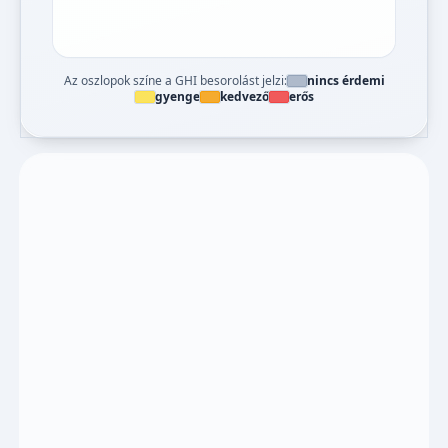
Az oszlopok színe a GHI besorolást jelzi:
nincs érdemi
gyenge
kedvező
erős