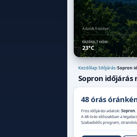
Adatok frissítve:
ÉRZÉKELT HŐM.
23°C
Kezdőlap
/
Időjárás
/
Sopron i
Sopron időjárás 
48 órás óránként
Friss időjárási adatok:
Sopron
.
A 48 órás időszakban a legal
Szabadidős program, strandolás,