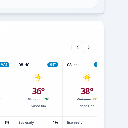
08. 10.
08. 11.
08. 12.
VAS
HÉT
KEDD
36°
38°
°
Minimum:
20°
Minimum:
21°
M
Napos idő
Napos idő
1%
Eső esély
1%
Eső esély
1%
Eső esé