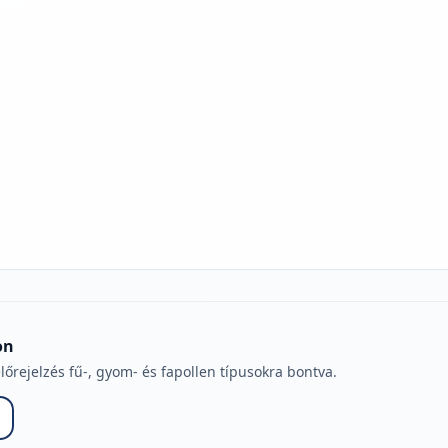
jelmagyarázatához
on
lőrejelzés fű-, gyom- és fapollen típusokra bontva.