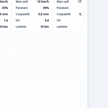
 km/h
Max szél
10 km/h
Max szél
17 km/h
Max sz
35%
Páratart.
39%
Páratart.
37%
Páratar
,0 mm
Csapadék
0,0 mm
Csapadék
0,0 mm
Csapa
7,6
UV
9,0
UV
9,0
UV
10 km
Látótáv
10 km
Látótáv
10 km
Látótá