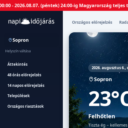
26.08.07. (péntek) 24:00-ig Magyarország teljes terület
Országos előrejelzés
Rad
Sopron
Helyszín váltása
Áttekintés
2026. augusztus 6.,
48 órás előrejelzés
Sopron
14 napos előrejelzés
23°
Települések
Országos riasztások
Felhőtlen
Tiszta ég – kellemes 