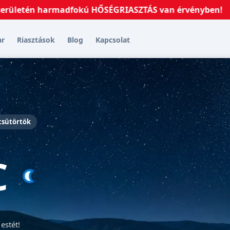
én harmadfokú HŐSÉGRIASZTÁS van érvényben!
2026.07
ar
Riasztások
Blog
Kapcsolat
 csütörtök
C
estét!