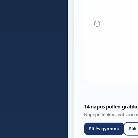
Tipp a grafikon 
14 napos pollen grafik
Napi pollenkoncentráció e
Fű és gyomok
Fák