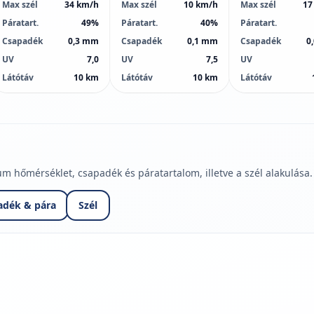
Max szél
34 km/h
Max szél
10 km/h
Max szél
17
Páratart.
49%
Páratart.
40%
Páratart.
Csapadék
0,3 mm
Csapadék
0,1 mm
Csapadék
0
UV
7,0
UV
7,5
UV
Látótáv
10 km
Látótáv
10 km
Látótáv
hőmérséklet, csapadék és páratartalom, illetve a szél alakulása.
adék & pára
Szél