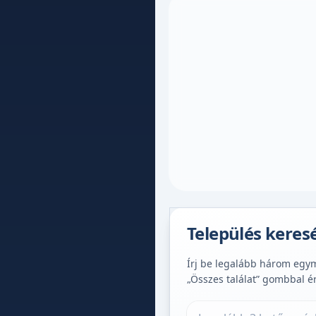
Település keres
Írj be legalább három egymá
„Összes találat” gombbal é
Település keresése