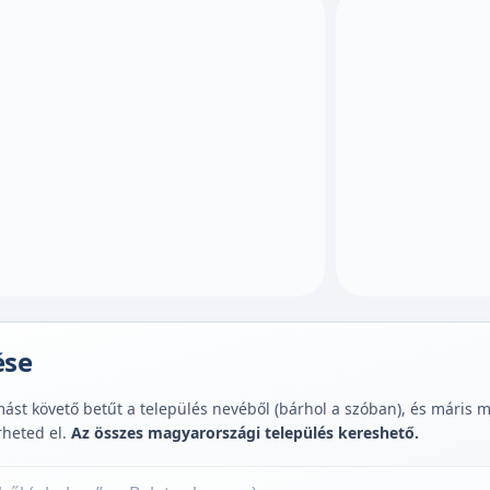
ése
st követő betűt a település nevéből (bárhol a szóban), és máris muta
rheted el.
Az összes magyarországi település kereshető.