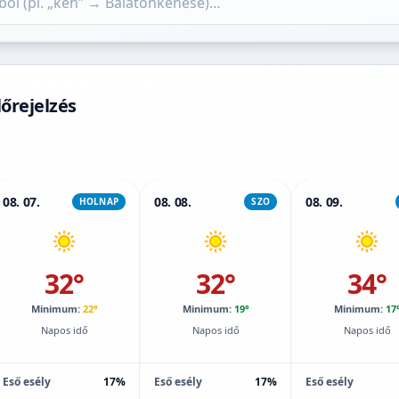
őrejelzés
08. 07.
08. 08.
08. 09.
HOLNAP
SZO
32°
32°
34°
Minimum:
22°
Minimum:
19°
Minimum:
17
Napos idő
Napos idő
Napos idő
Eső esély
17%
Eső esély
17%
Eső esély