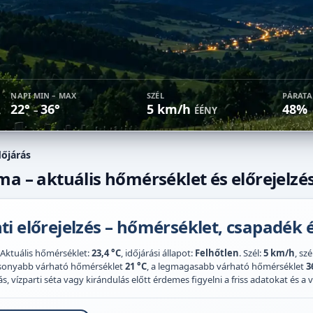
NAPI MIN – MAX
SZÉL
PÁRAT
22°
36°
5 km/h
48%
–
ÉÉNY
dőjárás
ma – aktuális hőmérséklet és előrejelzé
i előrejelzés – hőmérséklet, csapadék é
 Aktuális hőmérséklet:
23,4 °C
, időjárási állapot:
Felhőtlen
. Szél:
5 km/h
, sz
acsonyabb várható hőmérséklet
21 °C
, a legmagasabb várható hőmérséklet
3
 vízparti séta vagy kirándulás előtt érdemes figyelni a friss adatokat és a vi