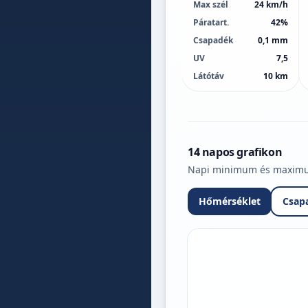
Max szél
24 km/h
Páratart.
42%
Csapadék
0,1 mm
UV
7,5
Látótáv
10 km
14 napos grafikon
Napi minimum és maximum 
Hőmérséklet
Csap