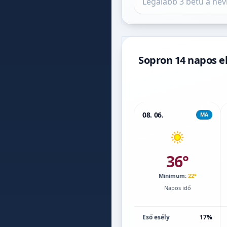
Sopron 14 napos el
08. 06.
MA
36°
Minimum:
22°
Napos idő
Eső esély
17%