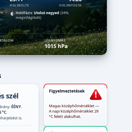
HOLDKELTE
HOLDNYUGTA
Holdfázis:
Utolsó negyed
(34%
megvilágított)
ARTALOM
LÉGNYOMÁS
1015 hPa
s
Figyelmeztetések
s szél
Magas középhőmérséklet —
élirány:
ÉÉNY
.
A napi középhőmérséklet 29
6 °C
.
°C felett alakulhat.
harjelzést is.