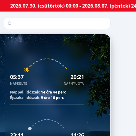
.30. (csütörtök) 00:00 - 2026.08.07. (péntek) 24:00-ig 
Település keresése
05:37
20:21
NAPKELTE
NAPNYUGTA
Nappali időszak:
14 óra 44 perc
Éjszakai időszak:
9 óra 16 perc
23:11
14:26