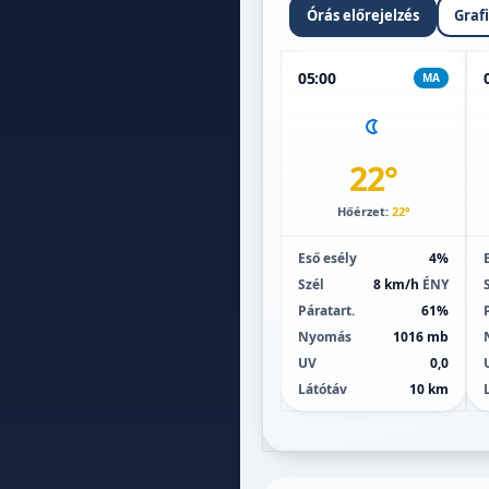
Órás előrejelzés
Graf
05:00
MA
22°
Hőérzet:
22°
Eső esély
4%
Szél
8 km/h
ÉNY
Páratart.
61%
Nyomás
1016 mb
UV
0,0
Látótáv
10 km