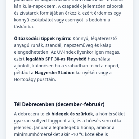
kánikula-napok sem. A csapadék jellemzően záporok
és zivatarok formájában érkezik, ezért érdemes egy
könnyű esőkabátot vagy esernyőt is bedobni a
táskádba.
Öltözködési tippek nyárra:
Könnyű, légáteresztő
anyagú ruhák, szandál, napszemüveg és kalap
elengedhetetlen. Az UV-index ilyenkor igen magas,
ezért
legalább SPF 30-as fényvédő
használata
ajánlott, különösen ha a szabadban tölöd a napod,
például a
Nagyerdei Stadion
környékén vagy a
Hortobágy pusztáin.
Tél Debrecenben (december–február)
A debreceni telek
hidegek és szürkék
, a hőmérséklet
gyakran süllyed fagypont alá, és a hóesés sem ritka
jelenség. Január a leghidegebb hónap, amikor a
minimumhőmérséklet akár -10 °C közelébe is