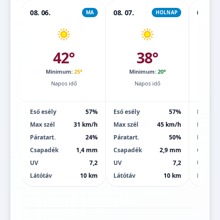
08. 06.
08. 07.
08. 08.
MA
HOLNAP
42°
38°
Minimum:
25°
Minimum:
20°
Mi
Napos idő
Napos idő
Eső esély
57%
Eső esély
57%
Eső esé
Max szél
31 km/h
Max szél
45 km/h
Max szé
Páratart.
24%
Páratart.
50%
Páratart
Csapadék
1,4 mm
Csapadék
2,9 mm
Csapad
UV
7,2
UV
7,2
UV
Látótáv
10 km
Látótáv
10 km
Látótáv