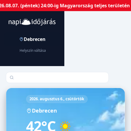
07. (péntek) 24:00-ig Magyarország teljes területén har
Debrecen
Helyszín váltása
Település keresése
2026. augusztus 6., csütörtök
Debrecen
42°C