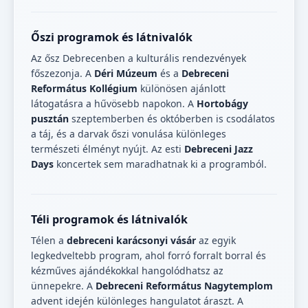
Őszi programok és látnivalók
Az ősz Debrecenben a kulturális rendezvények
főszezonja. A
Déri Múzeum
és a
Debreceni
Református Kollégium
különösen ajánlott
látogatásra a hűvösebb napokon. A
Hortobágy
pusztán
szeptemberben és októberben is csodálatos
a táj, és a darvak őszi vonulása különleges
természeti élményt nyújt. Az esti
Debreceni Jazz
Days
koncertek sem maradhatnak ki a programból.
Téli programok és látnivalók
Télen a
debreceni karácsonyi vásár
az egyik
legkedveltebb program, ahol forró forralt borral és
kézműves ajándékokkal hangolódhatsz az
ünnepekre. A
Debreceni Református Nagytemplom
advent idején különleges hangulatot áraszt. A