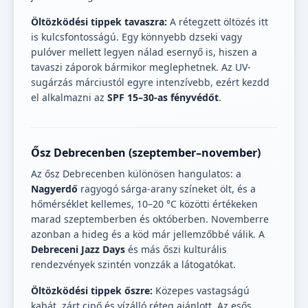
Öltözködési tippek tavaszra:
A rétegzett öltözés itt
is kulcsfontosságú. Egy könnyebb dzseki vagy
pulóver mellett legyen nálad esernyő is, hiszen a
tavaszi záporok bármikor meglephetnek. Az UV-
sugárzás márciustól egyre intenzívebb, ezért kezdd
el alkalmazni az
SPF 15–30-as fényvédőt
.
Ősz Debrecenben (szeptember–november)
Az ősz Debrecenben különösen hangulatos: a
Nagyerdő
ragyogó sárga-arany színeket ölt, és a
hőmérséklet kellemes, 10–20 °C közötti értékeken
marad szeptemberben és októberben. Novemberre
azonban a hideg és a köd már jellemzőbbé válik. A
Debreceni Jazz Days
és más őszi kulturális
rendezvények szintén vonzzák a látogatókat.
Öltözködési tippek őszre:
Közepes vastagságú
kabát, zárt cipő és vízálló réteg ajánlott. Az esős,