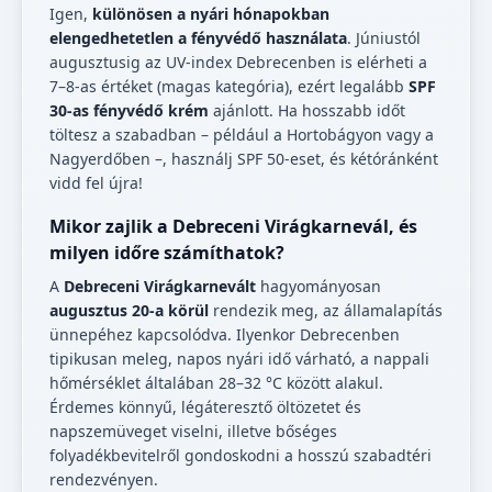
Igen,
különösen a nyári hónapokban
elengedhetetlen a fényvédő használata
. Júniustól
augusztusig az UV-index Debrecenben is elérheti a
7–8-as értéket (magas kategória), ezért legalább
SPF
30-as fényvédő krém
ajánlott. Ha hosszabb időt
töltesz a szabadban – például a Hortobágyon vagy a
Nagyerdőben –, használj SPF 50-eset, és kétóránként
vidd fel újra!
Mikor zajlik a Debreceni Virágkarnevál, és
milyen időre számíthatok?
A
Debreceni Virágkarnevált
hagyományosan
augusztus 20-a körül
rendezik meg, az államalapítás
ünnepéhez kapcsolódva. Ilyenkor Debrecenben
tipikusan meleg, napos nyári idő várható, a nappali
hőmérséklet általában 28–32 °C között alakul.
Érdemes könnyű, légáteresztő öltözetet és
napszemüveget viselni, illetve bőséges
folyadékbevitelről gondoskodni a hosszú szabadtéri
rendezvényen.