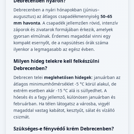
Debrecenben nyáron?
Debrecenben a nyári hónapokban (június–
augusztus) az átlagos csapadékmennyiség
50–65
mm havonta
. A csapadék jellemzően rövid, intenzív
záporok és zivatarok formájában érkezik, amelyek
gyorsan elmúlnak. Érdemes magaddal vinni egy
kompakt esernyőt, de a napsütéses órák száma
ilyenkor a legmagasabb az egész évben.
Milyen hideg telekre kell felkészülni
Debrecenben?
Debrecen telei
meglehetősen hidegek
: januárban az
átlagos minimumhőmérséklet -5 °C körül alakul, de
extrém esetben akár -15 °C alá is süllyedhet. A
hóesés és a fagy jellemző, különösen januárban és
februárban. Ha télen látogatsz a városba, vigyél
magaddal vastag kabátot, kesztyűt, sálat és vízálló
csizmát.
Szükséges-e fényvédő krém Debrecenben?