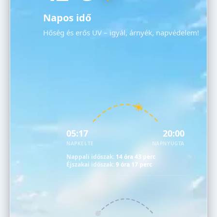
Napos idő
Hőség és erős UV – igyál, árnyék, napvédelem!
05:17
20:00
NAPKELTE
NAPNYUGTA
Nappali időszak:
14 óra 43 perc
Éjszakai időszak:
9 óra 17 perc