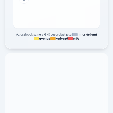
Tipp a grafikon jelmagyarázatához
Az oszlopok színe a GHI besorolást jelzi:
nincs érdemi
gyenge
kedvező
erős