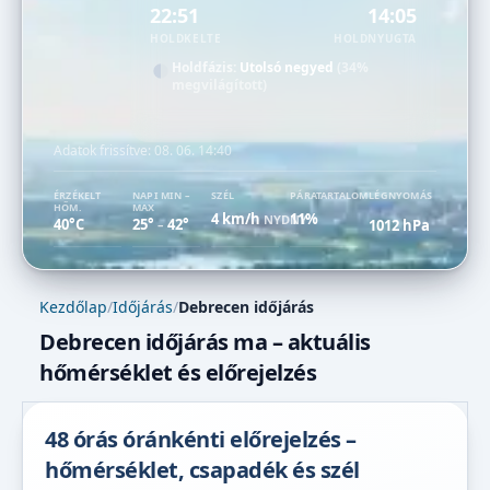
22:51
14:05
HOLDKELTE
HOLDNYUGTA
Holdfázis:
Utolsó negyed
(34%
megvilágított)
Adatok frissítve:
08. 06. 14:40
ÉRZÉKELT
NAPI MIN –
SZÉL
PÁRATARTALOM
LÉGNYOMÁS
HŐM.
MAX
4 km/h
11%
NYDNY
40°C
25°
42°
1012 hPa
–
Kezdőlap
/
Időjárás
/
Debrecen időjárás
Debrecen időjárás ma – aktuális
hőmérséklet és előrejelzés
48 órás óránkénti előrejelzés –
hőmérséklet, csapadék és szél