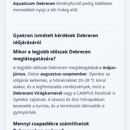
Aquaticum Debrecen
élményfürdő pedig tökéletes
menedéket nyújt a téli hideg elől.
Gyakran ismételt kérdések Debrecen
időjárásáról
Mikor a legjobb időszak Debrecen
meglátogatására?
A legjobb időszak Debrecen meglátogatására
május–
június
, illetve
augusztus–szeptember
. Ilyenkor az
időjárás kellemes, a hőmérséklet 20–28 °C körül
alakul, és a legfontosabb rendezvények, mint a
Debreceni Virágkarnevál
vagy a CAMPUS Fesztivál is
ilyenkor zajlanak. A tavaszi és őszi hónapokban
kevesebb a turista, és a természeti látnivalók is
gyönyörűek.
Mennyi csapadékra számíthatok