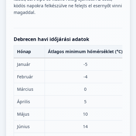
ködös napokra felkészülve ne felejts el esernyőt vinni
magaddal.
Debrecen havi időjárási adatok
Hónap
Átlagos minimum hőmérséklet (°C)
Át
Január
-5
Február
-4
Március
0
Április
5
Május
10
Június
14