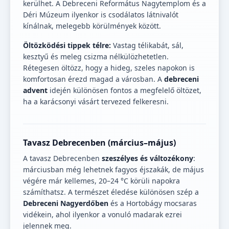
kerülhet. A Debreceni Református Nagytemplom és a
Déri Múzeum ilyenkor is csodálatos látnivalót
kínálnak, melegebb körülmények között.
Öltözködési tippek télre:
Vastag télikabát, sál,
kesztyű és meleg csizma nélkülözhetetlen.
Rétegesen öltözz, hogy a hideg, szeles napokon is
komfortosan érezd magad a városban. A
debreceni
advent
idején különösen fontos a megfelelő öltözet,
ha a karácsonyi vásárt tervezed felkeresni.
Tavasz Debrecenben (március–május)
A tavasz Debrecenben
szeszélyes és változékony
:
márciusban még lehetnek fagyos éjszakák, de május
végére már kellemes, 20–24 °C körüli napokra
számíthatsz. A természet éledése különösen szép a
Debreceni Nagyerdőben
és a Hortobágy mocsaras
vidékein, ahol ilyenkor a vonuló madarak ezrei
jelennek meg.