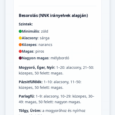
Besorolás (NNK irányelvek alapján)
Szintek:
Minimális
: zöld
Alacsony
: sárga
Közepes
: narancs
Magas
: piros
Nagyon magas
: mélybordó
Mogyoró, Éger, Nyír:
1–20: alacsony, 21–50:
közepes, 50 felett: magas.
Pázsitfűfélék:
1–10: alacsony, 11–50:
közepes, 50 felett: magas.
Parlagfű:
1–9: alacsony, 10–29: közepes, 30–
49: magas, 50 felett: nagyon magas.
Tölgy, Üröm:
a mogyoróhoz és nyírhoz