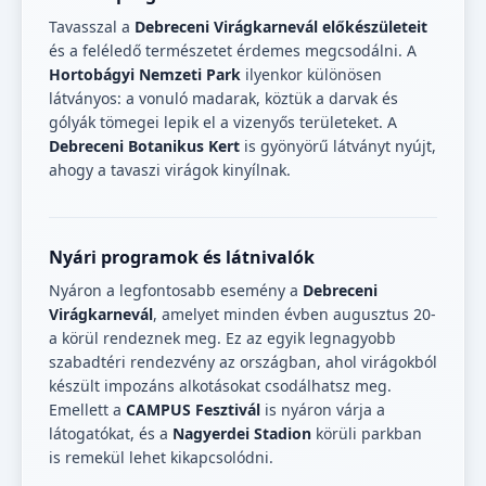
Tavasszal a
Debreceni Virágkarnevál előkészületeit
és a feléledő természetet érdemes megcsodálni. A
Hortobágyi Nemzeti Park
ilyenkor különösen
látványos: a vonuló madarak, köztük a darvak és
gólyák tömegei lepik el a vizenyős területeket. A
Debreceni Botanikus Kert
is gyönyörű látványt nyújt,
ahogy a tavaszi virágok kinyílnak.
Nyári programok és látnivalók
Nyáron a legfontosabb esemény a
Debreceni
Virágkarnevál
, amelyet minden évben augusztus 20-
a körül rendeznek meg. Ez az egyik legnagyobb
szabadtéri rendezvény az országban, ahol virágokból
készült impozáns alkotásokat csodálhatsz meg.
Emellett a
CAMPUS Fesztivál
is nyáron várja a
látogatókat, és a
Nagyerdei Stadion
körüli parkban
is remekül lehet kikapcsolódni.