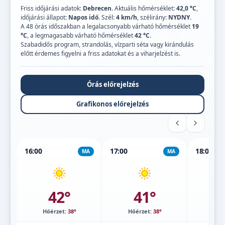
Friss időjárási adatok:
Debrecen
. Aktuális hőmérséklet:
42,0 °C
,
időjárási állapot:
Napos idő
. Szél:
4 km/h
, szélirány:
NYDNY
.
A 48 órás időszakban a legalacsonyabb várható hőmérséklet
19
°C
, a legmagasabb várható hőmérséklet
42 °C
.
Szabadidős program, strandolás, vízparti séta vagy kirándulás
előtt érdemes figyelni a friss adatokat és a viharjelzést is.
Órás előrejelzés
Grafikonos előrejelzés
16:00
17:00
18:00
MA
MA
42°
41°
Hőérzet:
38°
Hőérzet:
38°
Hőé