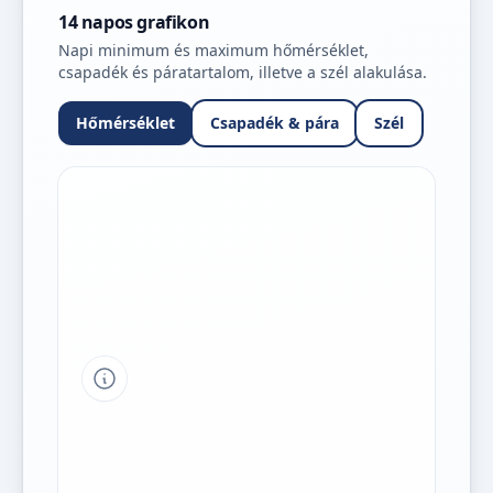
14 napos grafikon
Napi minimum és maximum hőmérséklet,
csapadék és páratartalom, illetve a szél alakulása.
Hőmérséklet
Csapadék & pára
Szél
Tipp a grafikon jelmagyarázatához