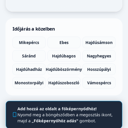
Időjárás a közelben
Mikepércs
Ebes
Hajdúsámson
Sáránd
Hajdúbagos
Nagyhegyes
Hajdúhadház
Hajdúböszörmény
Hosszúpályi
Monostorpályi
Hajdúszoboszló
Vámospércs
Add hozzá az oldalt a főképernyődhöz!
Nyomd meg a böngésződben a megosztás ikont,
majd a
„Főképernyőhöz adás"
gombot.