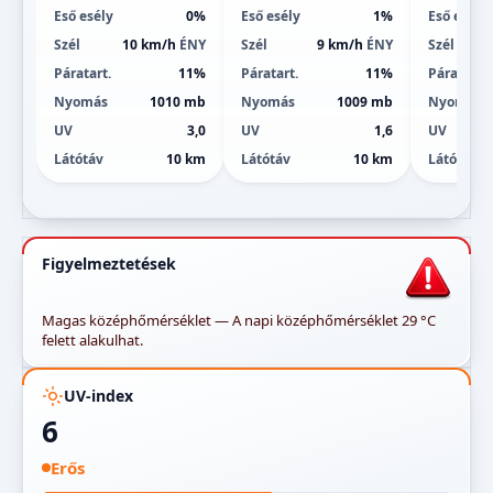
Eső esély
0%
Eső esély
1%
Eső esély
Szél
10 km/h
ÉNY
Szél
9 km/h
ÉNY
Szél
Páratart.
11%
Páratart.
11%
Páratart.
Nyomás
1010 mb
Nyomás
1009 mb
Nyomás
UV
3,0
UV
1,6
UV
Látótáv
10 km
Látótáv
10 km
Látótáv
Figyelmeztetések
Magas középhőmérséklet — A napi középhőmérséklet 29 °C
felett alakulhat.
UV-index
6
Erős