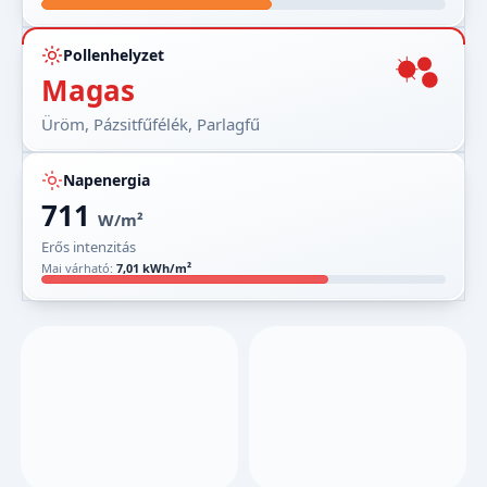
Pollenhelyzet
Magas
Üröm, Pázsitfűfélék, Parlagfű
Napenergia
711
W/m²
Erős intenzitás
Mai várható:
7,01 kWh/m²