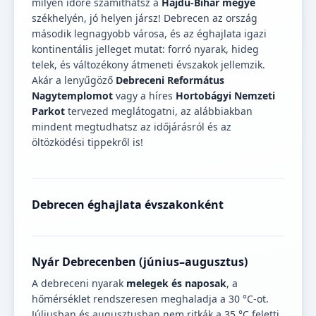
milyen időre számíthatsz a
Hajdú-Bihar megye
székhelyén, jó helyen jársz! Debrecen az ország
második legnagyobb városa, és az éghajlata igazi
kontinentális jelleget mutat: forró nyarak, hideg
telek, és változékony átmeneti évszakok jellemzik.
Akár a lenyűgöző
Debreceni Református
Nagytemplomot
vagy a híres
Hortobágyi Nemzeti
Parkot
tervezed meglátogatni, az alábbiakban
mindent megtudhatsz az időjárásról és az
öltözködési tippekről is!
Debrecen éghajlata évszakonként
Nyár Debrecenben (június–augusztus)
A debreceni nyarak
melegek és naposak
, a
hőmérséklet rendszeresen meghaladja a 30 °C-ot.
Júliusban és augusztusban nem ritkák a 35 °C feletti