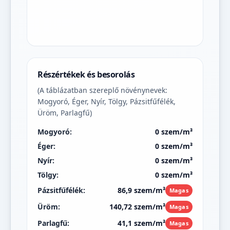
Részértékek és besorolás
(A táblázatban szereplő növénynevek:
Mogyoró, Éger, Nyír, Tölgy, Pázsitfűfélék,
Üröm, Parlagfű)
Mogyoró:
0 szem/m³
Éger:
0 szem/m³
Nyír:
0 szem/m³
Tölgy:
0 szem/m³
Pázsitfűfélék:
86,9 szem/m³
Magas
Üröm:
140,72 szem/m³
Magas
Parlagfű:
41,1 szem/m³
Magas