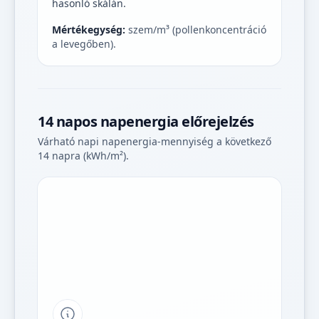
hasonló skálán.
Mértékegység:
szem/m³ (pollenkoncentráció
a levegőben).
14 napos napenergia előrejelzés
Várható napi napenergia-mennyiség a következő
14 napra (kWh/m²).