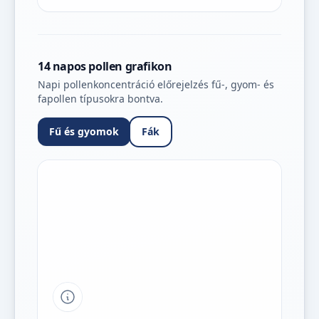
14 napos pollen grafikon
Napi pollenkoncentráció előrejelzés fű-, gyom- és
fapollen típusokra bontva.
Fű és gyomok
Fák
Tipp a grafikon jelmagyarázatához