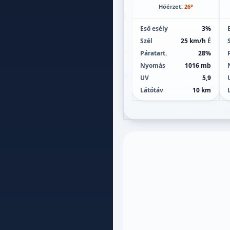
Hőérzet:
26°
Eső esély
3%
Szél
25 km/h
É
Páratart.
28%
Nyomás
1016 mb
UV
5,9
Látótáv
10 km