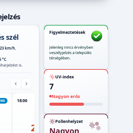
jelzés
Figyelmeztetések
s szél
Jelenleg nincs érvényben
23 km/h
,
veszélyjelzés a település
térségében.
5 °C
.
harjelzést is.
UV-index
7
Nagyon erős
18:00
19:00
20:00
MA
MA
MA
Pollenhelyzet
29°
28°
Nagyon