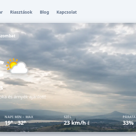
ar
Riasztások
Blog
Kapcsolat
 szombat
C
s
pka és árnyék ajánlott!
NAPI MIN – MAX
SZÉL
PÁRAT
19°
32°
23 km/h
33%
–
É