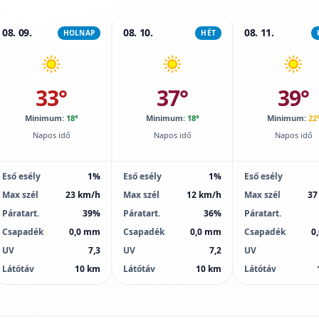
08. 09.
08. 10.
08. 11.
HOLNAP
HÉT
33°
37°
39°
Minimum:
18°
Minimum:
18°
Minimum:
22
Napos idő
Napos idő
Napos idő
Eső esély
1%
Eső esély
1%
Eső esély
Max szél
23 km/h
Max szél
12 km/h
Max szél
37
Páratart.
39%
Páratart.
36%
Páratart.
Csapadék
0,0 mm
Csapadék
0,0 mm
Csapadék
0
UV
7,3
UV
7,2
UV
Látótáv
10 km
Látótáv
10 km
Látótáv