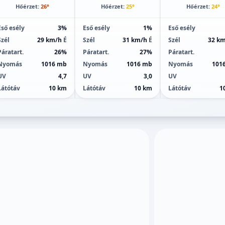
Hőérzet:
26°
Hőérzet:
25°
Hőérzet:
24°
Eső esély
3%
Eső esély
1%
Eső esély
Szél
29 km/h
É
Szél
31 km/h
É
Szél
32 k
Páratart.
26%
Páratart.
27%
Páratart.
Nyomás
1016 mb
Nyomás
1016 mb
Nyomás
101
UV
4,7
UV
3,0
UV
Látótáv
10 km
Látótáv
10 km
Látótáv
1