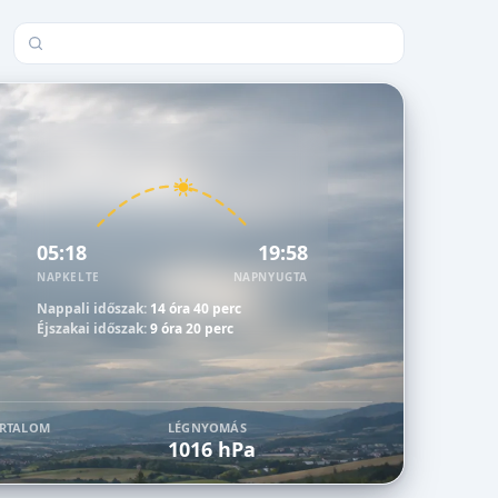
Település keresése
05:18
19:58
NAPKELTE
NAPNYUGTA
Nappali időszak:
14 óra 40 perc
Éjszakai időszak:
9 óra 20 perc
ARTALOM
LÉGNYOMÁS
1016 hPa