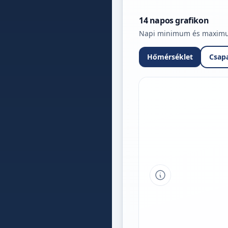
14 napos grafikon
Napi minimum és maximum 
Hőmérséklet
Csap
Tipp a grafikon 