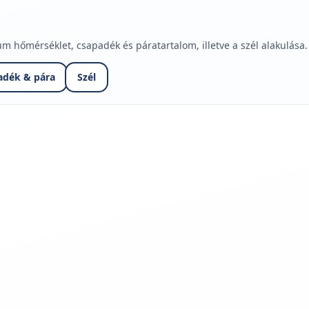
hőmérséklet, csapadék és páratartalom, illetve a szél alakulása.
adék & pára
Szél
jelmagyarázatához