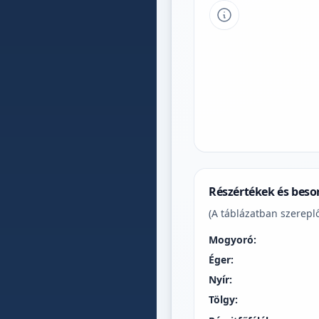
Tipp a grafikon 
Részértékek és beso
(A táblázatban szereplő
Mogyoró:
Éger:
Nyír:
Tölgy: