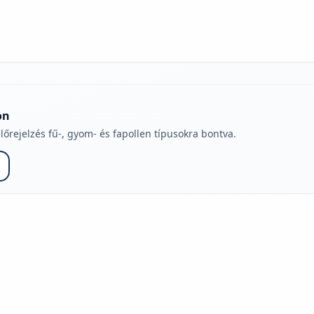
on
lőrejelzés fű-, gyom- és fapollen típusokra bontva.