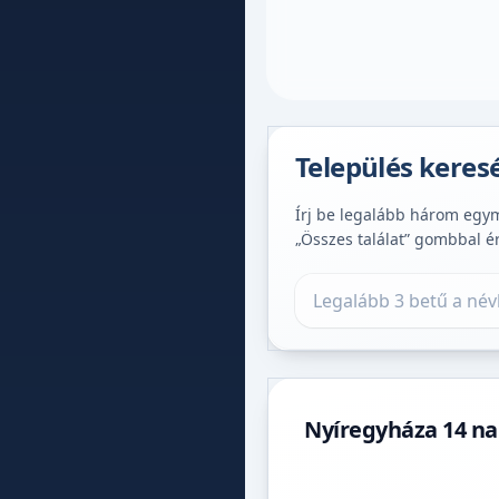
Település keres
Írj be legalább három egymá
„Összes találat” gombbal é
Település keresése
Nyíregyháza 14 na