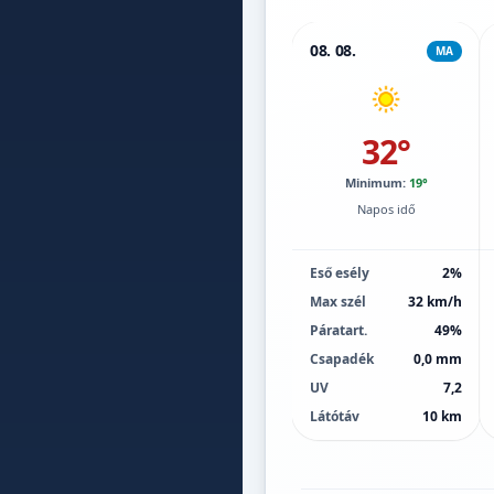
08. 08.
MA
32°
Minimum:
19°
Napos idő
Eső esély
2%
Max szél
32 km/h
Páratart.
49%
Csapadék
0,0 mm
UV
7,2
Látótáv
10 km