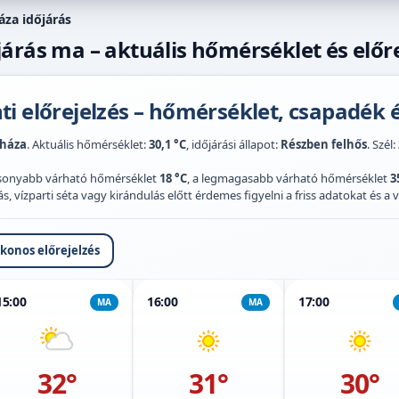
áza időjárás
árás ma – aktuális hőmérséklet és előre
i előrejelzés – hőmérséklet, csapadék é
yháza
. Aktuális hőmérséklet:
30,1 °C
, időjárási állapot:
Részben felhős
. Szél:
acsonyabb várható hőmérséklet
18 °C
, a legmagasabb várható hőmérséklet
3
 vízparti séta vagy kirándulás előtt érdemes figyelni a friss adatokat és a vi
ikonos előrejelzés
15:00
16:00
17:00
MA
MA
32°
31°
30°