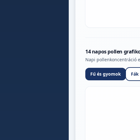
14 napos pollen grafik
Napi pollenkoncentráció e
Fű és gyomok
Fák