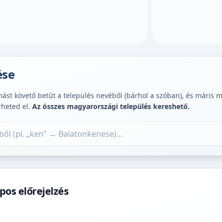
ése
st követő betűt a település nevéből (bárhol a szóban), és máris muta
rheted el.
Az összes magyarországi település kereshető.
pos előrejelzés