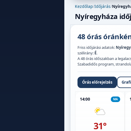
Kezdőlap
/
Időjárás
/
Nyíregyh
Nyíregyháza időj
48 órás óránként
Friss időjárási adatok:
Nyíreg
szélirány:
É
.
A 48 órás időszakban a legal
Szabadidős program, strandolás,
Órás előrejelzés
Graf
14:00
MA
31°