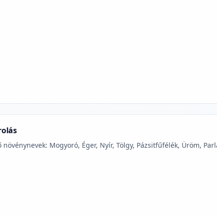
jelmagyarázatához
rolás
 növénynevek: Mogyoró, Éger, Nyír, Tölgy, Pázsitfűfélék, Üröm, Parl