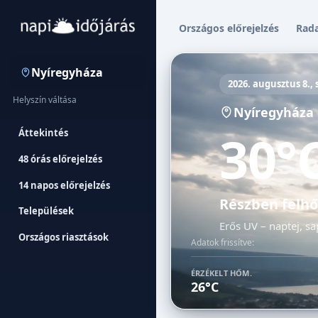
Országos előrejelzés
Rad
Nyíregyháza
2026. augusztus 8.,
Helyszín váltása
Nyíregyháza
30°
Áttekintés
48 órás előrejelzés
14 napos előrejelzés
Részben felhő
Települések
Erős UV – naptej, sa
Országos riasztások
Adatok frissítve:
ÉRZÉKELT HŐM.
26°C