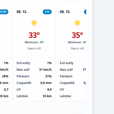
08. 12.
08. 13.
08. 14.
KEDD
SZE
CSÜT
33°
35°
°
Minimum:
18°
Minimum:
16°
M
Napos idő
Napos idő
1%
Eső esély
1%
Eső esély
1%
Eső esé
 km/h
Max szél
31 km/h
Max szél
17 km/h
Max sz
28%
Páratart.
31%
Páratart.
28%
Páratar
,0 mm
Csapadék
0,0 mm
Csapadék
0,0 mm
Csapa
6,7
UV
8,0
UV
8,0
UV
10 km
Látótáv
10 km
Látótáv
10 km
Látótá