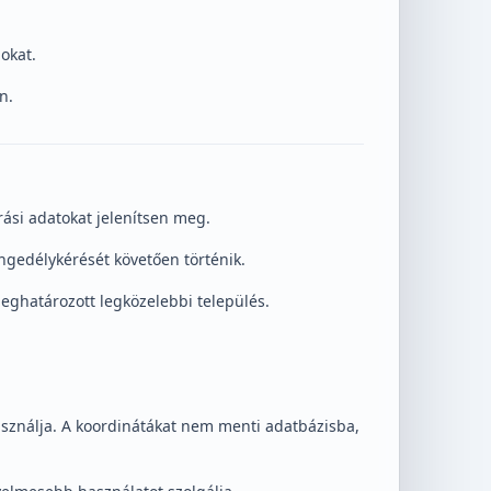
okat.
n.
rási adatokat jelenítsen meg.
ngedélykérését követően történik.
meghatározott legközelebbi település.
asználja. A koordinátákat nem menti adatbázisba,