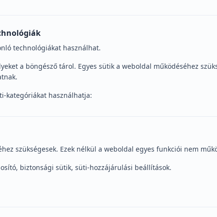
echnológiák
onló technológiákat használhat.
melyeket a böngésző tárol. Egyes sütik a weboldal működéséhez szük
atnak.
ti-kategóriákat használhatja:
hez szükségesek. Ezek nélkül a weboldal egyes funkciói nem műk
tó, biztonsági sütik, süti-hozzájárulási beállítások.