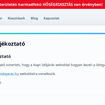
letén harmadfokú HŐSÉGRIASZTÁS van érvényben!
2026
ar
Riasztások
Blog
Kapcsolat
jékoztató
ztató
ató ismerteti, hogy a Napi Időjárás weboldal hogyan kezeli a látog
piidojaras.hu
weboldalra vonatkozik.
l