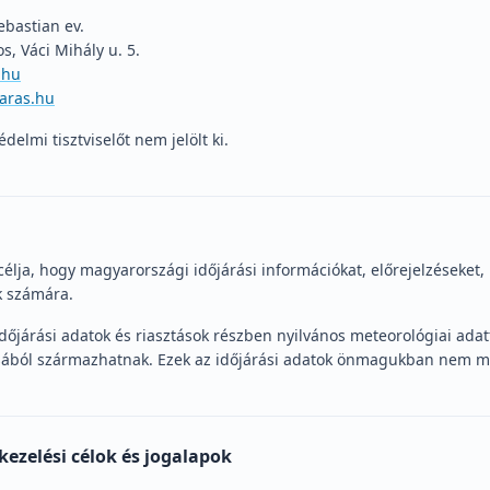
ebastian ev.
, Váci Mihály u. 5.
.hu
jaras.hu
delmi tisztviselőt nem jelölt ki.
élja, hogy magyarországi időjárási információkat, előrejelzéseket, 
k számára.
őjárási adatok és riasztások részben nyilvános meteorológiai ada
ásából származhatnak. Ezek az időjárási adatok önmagukban nem m
kezelési célok és jogalapok