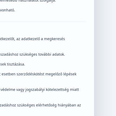
yelmesebb használatot szolgálja.
avonható.
atkezelőt, az adatkezelő a megkeresés
laszadáshoz szükséges további adatok.
sek tisztázása.
ott esetben szerződéskötést megelőző lépések
, védelme vagy jogszabályi kötelezettség miatt
szadáshoz szükséges elérhetőség hiányában az