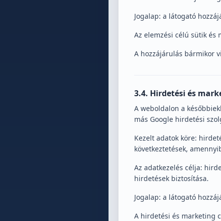
Jogalap: a látogató hozzáj
Az elemzési célú sütik és 
A hozzájárulás bármikor v
3.4. Hirdetési és mark
A weboldalon a későbbiek
más Google hirdetési szol
Kezelt adatok köre: hirdet
következtetések, amennyibe
Az adatkezelés célja: hir
hirdetések biztosítása.
Jogalap: a látogató hozzáj
A hirdetési és marketing 