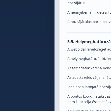
hozzájárul.
Amennyiben a hirdetési fu
A hozzájárulás bármikor v
3.5. Helymeghatározá
A weboldal lehetőséget adh
A helymeghatározás kizáró
Kezelt adatok köre: a böng
Az adatkezelés célja: a lá
Jogalap: a látogató hozzáj
A pontos koordinátákat az
nem kapcsolja össze más a