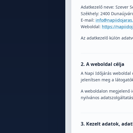
Adatkezelő neve: Szever S
Székhely: 2400 Dunaújváros
E-mail:
info@napiidojaras
Weboldal:
https://napiido
Az adatkezelő külön adatvé
2. A weboldal célja
A Napi Időjárás weboldal c
jelenítsen meg a látogató
A weboldalon megjelenő id
nyilvános adatszolgáltat
3. Kezelt adatok, adat