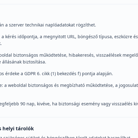
 a szerver technikai naplóadatokat rögzíthet.
, a kérés időpontja, a megnyitott URL, böngésző típusa, eszközre é
.
eboldal biztonságos működtetése, hibakeresés, visszaélések megelő
 állásának biztosítása.
os érdeke a GDPR 6. cikk (1) bekezdés f) pontja alapján.
e: a weboldal biztonságos és megbízható működtetése, a jogosulatl
legfeljebb 90 nap, kivéve, ha biztonsági esemény vagy visszaélés 
s helyi tárolók
 szükséges sütiket és böngészőben tárolt adatokat használhat.