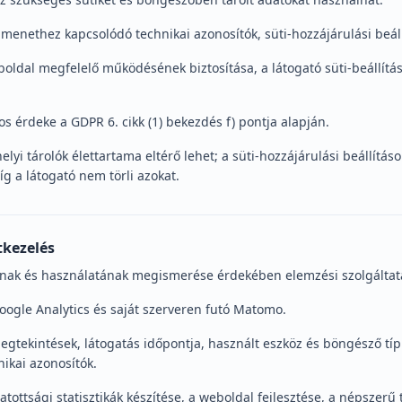
menethez kapcsolódó technikai azonosítók, süti-hozzájárulási beáll
eboldal megfelelő működésének biztosítása, a látogató süti-beállítá
os érdeke a GDPR 6. cikk (1) bekezdés f) pontja alapján.
elyi tárolók élettartama eltérő lehet; a süti-hozzájárulási beállítá
íg a látogató nem törli azokat.
tkezelés
ának és használatának megismerése érdekében elemzési szolgáltat
Google Analytics és saját szerveren futó Matomo.
egtekintések, látogatás időpontja, használt eszköz és böngésző típ
nikai azonosítók.
gatottsági statisztikák készítése, a weboldal fejlesztése, a népszerű