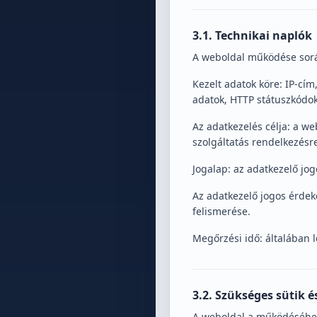
3.1. Technikai naplók
A weboldal működése során
Kezelt adatok köre: IP-cím
adatok, HTTP státuszkódok
Az adatkezelés célja: a w
szolgáltatás rendelkezésre
Jogalap: az adatkezelő jog
Az adatkezelő jogos érdek
felismerése.
Megőrzési idő: általában 
3.2. Szükséges sütik é
A weboldal a működéséhez