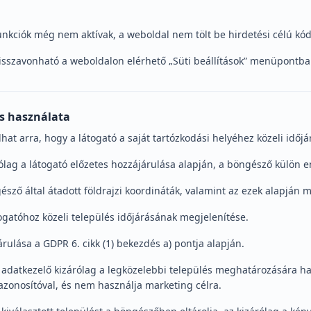
nkciók még nem aktívak, a weboldal nem tölt be hirdetési célú kód
isszavonható a weboldalon elérhető „Süti beállítások” menüpontba
s használata
at arra, hogy a látogató a saját tartózkodási helyéhez közeli időjá
lag a látogató előzetes hozzájárulása alapján, a böngésző külön e
észő által átadott földrajzi koordináták, valamint az ezek alapján 
togatóhoz közeli település időjárásának megjelenítése.
árulása a GDPR 6. cikk (1) bekezdés a) pontja alapján.
 adatkezelő kizárólag a legközelebbi település meghatározására h
zonosítóval, és nem használja marketing célra.