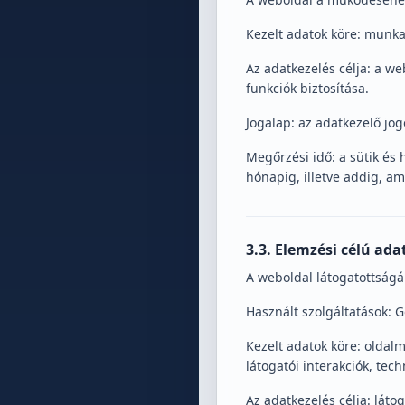
Kezelt adatok köre: munka
Az adatkezelés célja: a w
funkciók biztosítása.
Jogalap: az adatkezelő jog
Megőrzési idő: a sütik és h
hónapig, illetve addig, am
3.3. Elemzési célú ada
A weboldal látogatottság
Használt szolgáltatások: 
Kezelt adatok köre: oldalm
látogatói interakciók, tech
Az adatkezelés célja: láto