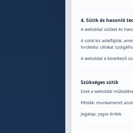
4. Sütik és hasonló t
A weboldal sütiket és has
A sütik kis adatfájlok, a
hirdetési célokat szolgálh
A weboldal a következő sü
Szükséges sütik
Ezek a weboldal működésé
Példák: munkamenet azonosí
Jogalap: jogos érdek.