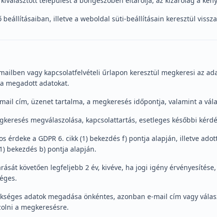
iválasztott települést a böngészőben eltárolja, az kizárólag a kén
beállításaiban, illetve a weboldal süti-beállításain keresztül vissz
ailben vagy kapcsolatfelvételi űrlapon keresztül megkeresi az ad
 a megadott adatokat.
e-mail cím, üzenet tartalma, a megkeresés időpontja, valamint a vá
egkeresés megválaszolása, kapcsolattartás, esetleges későbbi kérdé
os érdeke a GDPR 6. cikk (1) bekezdés f) pontja alapján, illetve ad
1) bekezdés b) pontja alapján.
rását követően legfeljebb 2 év, kivéve, ha jogi igény érvényesítése
éges.
zükséges adatok megadása önkéntes, azonban e-mail cím vagy vála
zolni a megkeresésre.