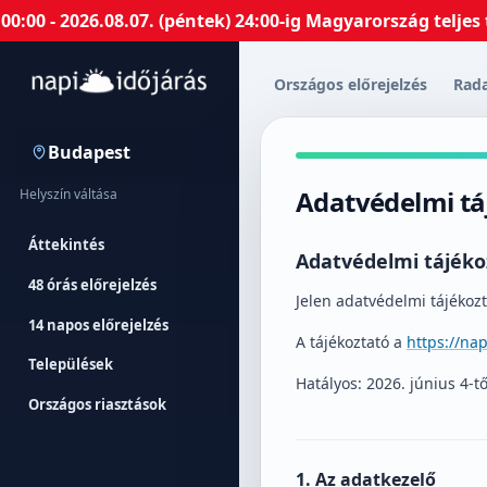
 2026.08.07. (péntek) 24:00-ig Magyarország teljes terü
Országos előrejelzés
Rad
Budapest
Adatvédelmi tá
Helyszín váltása
Áttekintés
Adatvédelmi tájéko
48 órás előrejelzés
Jelen adatvédelmi tájékozt
14 napos előrejelzés
A tájékoztató a
https://na
Települések
Hatályos: 2026. június 4-tő
Országos riasztások
1. Az adatkezelő