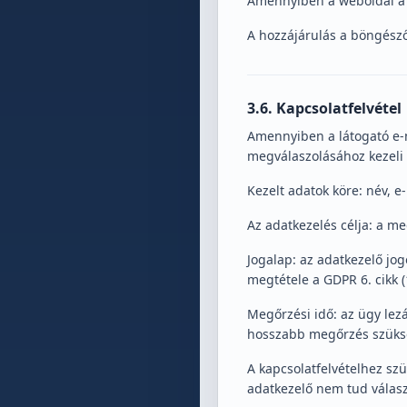
Amennyiben a weboldal a k
A hozzájárulás a böngésző 
3.6. Kapcsolatfelvétel
Amennyiben a látogató e-m
megválaszolásához kezeli
Kezelt adatok köre: név, 
Az adatkezelés célja: a m
Jogalap: az adatkezelő jog
megtétele a GDPR 6. cikk (
Megőrzési idő: az ügy lezá
hosszabb megőrzés szüks
A kapcsolatfelvételhez s
adatkezelő nem tud válas