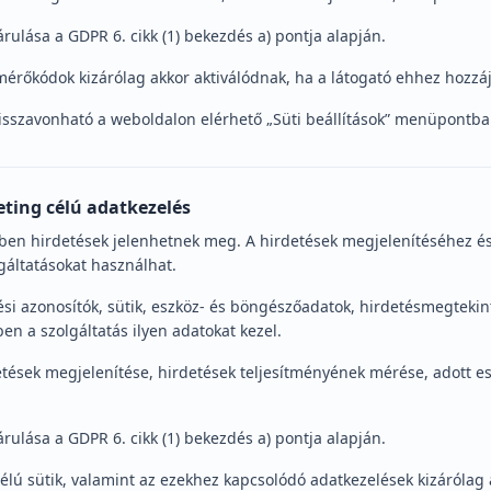
árulása a GDPR 6. cikk (1) bekezdés a) pontja alapján.
mérőkódok kizárólag akkor aktiválódnak, ha a látogató ehhez hozzáj
isszavonható a weboldalon elérhető „Süti beállítások” menüpontba
eting célú adatkezelés
ben hirdetések jelenhetnek meg. A hirdetések megjelenítéséhez 
gáltatásokat használhat.
ési azonosítók, sütik, eszköz- és böngészőadatok, hirdetésmegtekin
n a szolgáltatás ilyen adatokat kezel.
detések megjelenítése, hirdetések teljesítményének mérése, adott e
árulása a GDPR 6. cikk (1) bekezdés a) pontja alapján.
célú sütik, valamint az ezekhez kapcsolódó adatkezelések kizárólag 