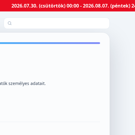
.07.30. (csütörtök) 00:00 - 2026.08.07. (péntek) 24:00-
Település keresése
atók személyes adatait.