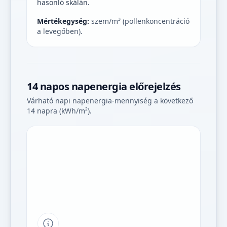
hasonló skálán.
Mértékegység:
szem/m³ (pollenkoncentráció
a levegőben).
14 napos napenergia előrejelzés
Várható napi napenergia-mennyiség a következő
14 napra (kWh/m²).