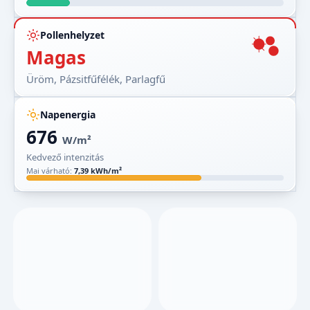
Pollenhelyzet
Magas
Üröm, Pázsitfűfélék, Parlagfű
Napenergia
676
W/m²
Kedvező intenzitás
Mai várható:
7,39 kWh/m²