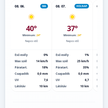
08. 06.
08. 07.
08. 08.
MA
HOLNAP
40°
37°
Minimum:
24°
Minimum:
24°
Mi
Napos idő
Napos idő
Eső esély
0%
Eső esély
1%
Eső esé
Max szél
14 km/h
Max szél
25 km/h
Max szé
Páratart.
18%
Páratart.
35%
Páratart
Csapadék
0,0 mm
Csapadék
0,0 mm
Csapad
UV
7,6
UV
6,7
UV
Látótáv
10 km
Látótáv
10 km
Látótáv