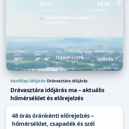
23:13
14:14
HOLDKELTE
HOLDNYUGTA
Holdfázis:
Utolsó negyed
(34%
megvilágított)
Adatok frissítve:
08. 06. 17:50
ÉRZÉKELT
NAPI MIN –
SZÉL
PÁRATARTALOM
LÉGNYOMÁS
HŐM.
MAX
11 km/h
11%
K
36°C
24°
40°
1010 hPa
–
Kezdőlap
/
Időjárás
/
Drávasztára időjárás
Drávasztára időjárás ma – aktuális
hőmérséklet és előrejelzés
48 órás óránkénti előrejelzés –
hőmérséklet, csapadék és szél