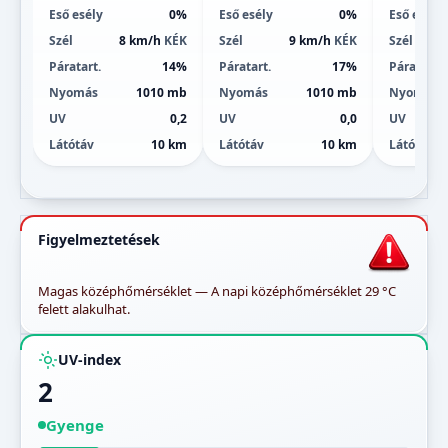
Eső esély
0%
Eső esély
0%
Eső esély
Szél
8 km/h
KÉK
Szél
9 km/h
KÉK
Szél
Páratart.
14%
Páratart.
17%
Páratart.
Nyomás
1010 mb
Nyomás
1010 mb
Nyomás
UV
0,2
UV
0,0
UV
Látótáv
10 km
Látótáv
10 km
Látótáv
Figyelmeztetések
Magas középhőmérséklet — A napi középhőmérséklet 29 °C
felett alakulhat.
UV-index
2
Gyenge