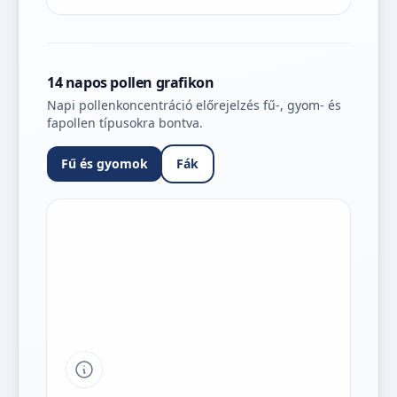
14 napos pollen grafikon
Napi pollenkoncentráció előrejelzés fű-, gyom- és
fapollen típusokra bontva.
Fű és gyomok
Fák
Tipp a grafikon jelmagyarázatához