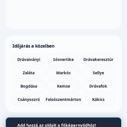
Időjárás a közelben
Drávaiványi
Sósvertike
Drávakeresztúr
Zaláta
Markóc
Sellye
Bogdása
Kemse
Drávafok
Csányoszró
Felsőszentmárton
Kákics
Add hozzá az oldalt a főképernyődhöz!