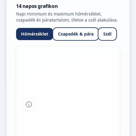
14 napos grafikon
Napi minimum és maximum hőmérséklet,
csapadék és páratartalom, illetve a szél alakulása.
Hőmérséklet
Csapadék & pára
Szél
Tipp a grafikon jelmagyarázatához