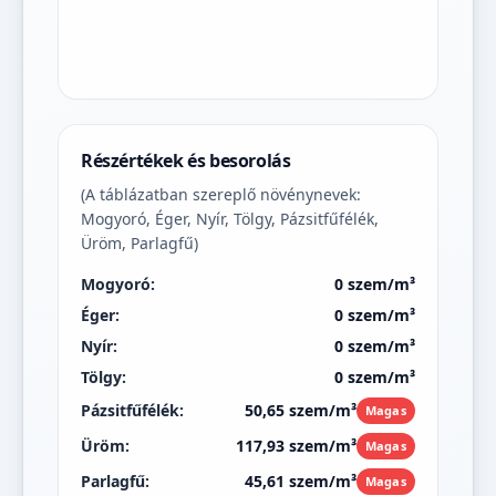
Részértékek és besorolás
(A táblázatban szereplő növénynevek:
Mogyoró, Éger, Nyír, Tölgy, Pázsitfűfélék,
Üröm, Parlagfű)
Mogyoró:
0 szem/m³
Éger:
0 szem/m³
Nyír:
0 szem/m³
Tölgy:
0 szem/m³
Pázsitfűfélék:
50,65 szem/m³
Magas
Üröm:
117,93 szem/m³
Magas
Parlagfű:
45,61 szem/m³
Magas