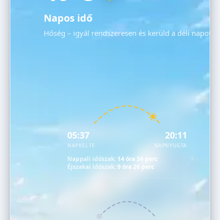
Napos idő
Hőség – igyál rendszeresen és kerüld a déli napot!
05:37
20:11
NAPKELTE
NAPNYUGTA
Nappali időszak:
14 óra 34 perc
Éjszakai időszak:
9 óra 26 perc