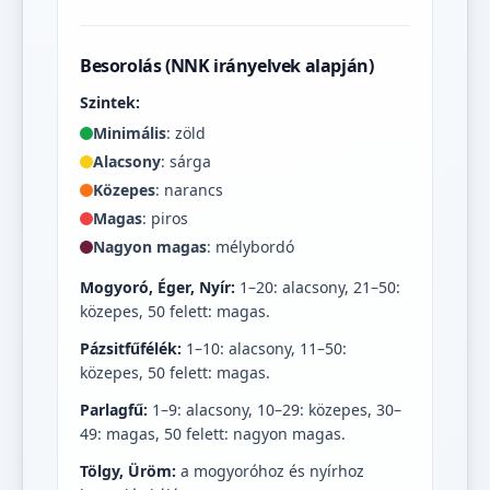
Besorolás (NNK irányelvek alapján)
Szintek:
Minimális
: zöld
Alacsony
: sárga
Közepes
: narancs
Magas
: piros
Nagyon magas
: mélybordó
Mogyoró, Éger, Nyír:
1–20: alacsony, 21–50:
közepes, 50 felett: magas.
Pázsitfűfélék:
1–10: alacsony, 11–50:
közepes, 50 felett: magas.
Parlagfű:
1–9: alacsony, 10–29: közepes, 30–
49: magas, 50 felett: nagyon magas.
Tölgy, Üröm:
a mogyoróhoz és nyírhoz