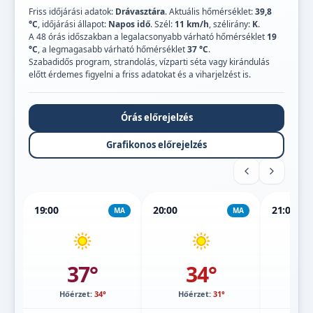
Friss időjárási adatok:
Drávasztára
. Aktuális hőmérséklet:
39,8
°C
, időjárási állapot:
Napos idő
. Szél:
11 km/h
, szélirány:
K
.
A 48 órás időszakban a legalacsonyabb várható hőmérséklet
19
°C
, a legmagasabb várható hőmérséklet
37 °C
.
Szabadidős program, strandolás, vízparti séta vagy kirándulás
előtt érdemes figyelni a friss adatokat és a viharjelzést is.
Órás előrejelzés
Grafikonos előrejelzés
19:00
20:00
21:00
MA
MA
37°
34°
Hőérzet:
34°
Hőérzet:
31°
Hőé