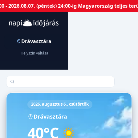
 2026.08.07. (péntek) 24:00-ig Magyarország teljes terü
Drávasztára
Helyszín váltása
Település keresése
2026. augusztus 6., csütörtök
Drávasztára
40°C