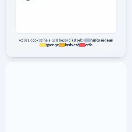
Tipp a grafikon jelmagyarázatához
Az oszlopok színe a GHI besorolást jelzi:
nincs érdemi
gyenge
kedvező
erős