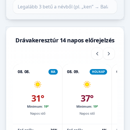
Település keresése
Drávakeresztúr 14 napos előrejelzés
08. 08.
08. 09.
08. 10.
MA
HOLNAP
31°
37°
Minimum:
19°
Minimum:
19°
Mi
Napos idő
Napos idő