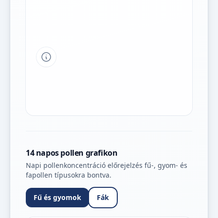
Tipp a grafikon jelmagyarázatához
14 napos pollen grafikon
Napi pollenkoncentráció előrejelzés fű-, gyom- és
fapollen típusokra bontva.
Fű és gyomok
Fák