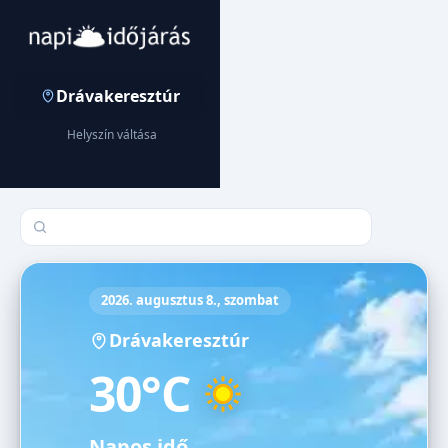
Drávakeresztúr
Helyszín váltása
Település keresése
2026. augusztus 8., szombat
Drávakeresztúr
30°C
Napos idő