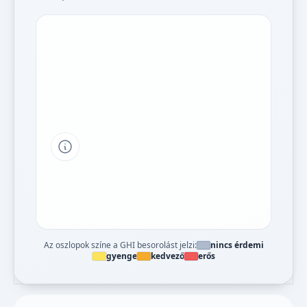
Tipp a grafikon jelmagyarázatához
Az oszlopok színe a GHI besorolást jelzi:
nincs érdemi
gyenge
kedvező
erős