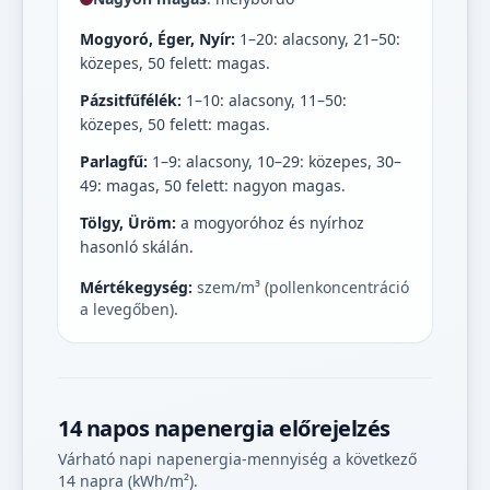
Mogyoró, Éger, Nyír:
1–20: alacsony, 21–50:
közepes, 50 felett: magas.
Pázsitfűfélék:
1–10: alacsony, 11–50:
közepes, 50 felett: magas.
Parlagfű:
1–9: alacsony, 10–29: közepes, 30–
49: magas, 50 felett: nagyon magas.
Tölgy, Üröm:
a mogyoróhoz és nyírhoz
hasonló skálán.
Mértékegység:
szem/m³ (pollenkoncentráció
a levegőben).
14 napos napenergia előrejelzés
Várható napi napenergia-mennyiség a következő
14 napra (kWh/m²).