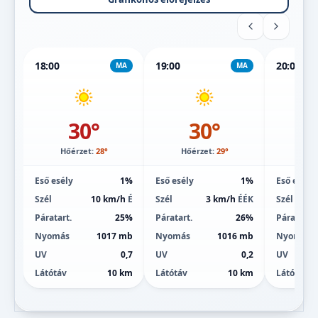
18:00
19:00
20:00
MA
MA
30°
30°
Hőérzet:
28°
Hőérzet:
29°
Hőé
Eső esély
1%
Eső esély
1%
Eső esély
Szél
10 km/h
É
Szél
3 km/h
ÉÉK
Szél
Páratart.
25%
Páratart.
26%
Páratart.
Nyomás
1017 mb
Nyomás
1016 mb
Nyomás
UV
0,7
UV
0,2
UV
Látótáv
10 km
Látótáv
10 km
Látótáv