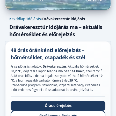
Kezdőlap
/
Időjárás
/
Drávakeresztúr időjárás
Drávakeresztúr időjárás ma – aktuális
hőmérséklet és előrejelzés
48 órás óránkénti előrejelzés –
hőmérséklet, csapadék és szél
Friss időjárási adatok:
Drávakeresztúr
. Aktuális hőmérséklet:
30,2 °C
, időjárási állapot:
Napos idő
. Szél:
14 km/h
, szélirány:
É
.
A 48 órás időszakban a legalacsonyabb várható hőmérséklet
19
°C
, a legmagasabb várható hőmérséklet
39 °C
.
Szabadidős program, strandolás, vízparti séta vagy kirándulás
előtt érdemes figyelni a friss adatokat és a viharjelzést is.
Órás előrejelzés
Grafikonos előrejelzés