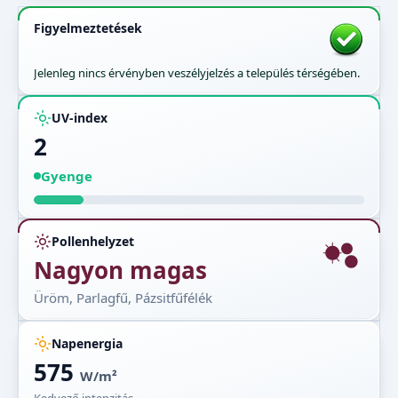
Figyelmeztetések
Jelenleg nincs érvényben veszélyjelzés a település térségében.
UV-index
2
Gyenge
Pollenhelyzet
Nagyon magas
Üröm, Parlagfű, Pázsitfűfélék
Napenergia
575
W/m²