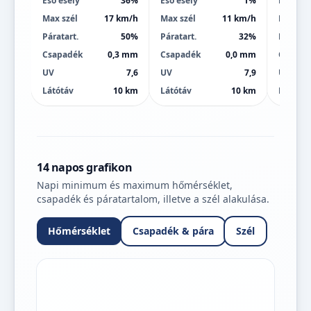
Eső esély
36%
Eső esély
1%
Eső esé
Max szél
17 km/h
Max szél
11 km/h
Max szé
Páratart.
50%
Páratart.
32%
Páratart
Csapadék
0,3 mm
Csapadék
0,0 mm
Csapad
UV
7,6
UV
7,9
UV
Látótáv
10 km
Látótáv
10 km
Látótáv
14 napos grafikon
Napi minimum és maximum hőmérséklet,
csapadék és páratartalom, illetve a szél alakulása.
Hőmérséklet
Csapadék & pára
Szél