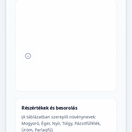
Tipp a grafikon jelmagyarázatához
Részértékek és besorolás
(A táblázatban szereplő növénynevek:
Mogyoró, Éger, Nyír, Tölgy, Pázsitfűfélék,
Üröm, Parlagfű)