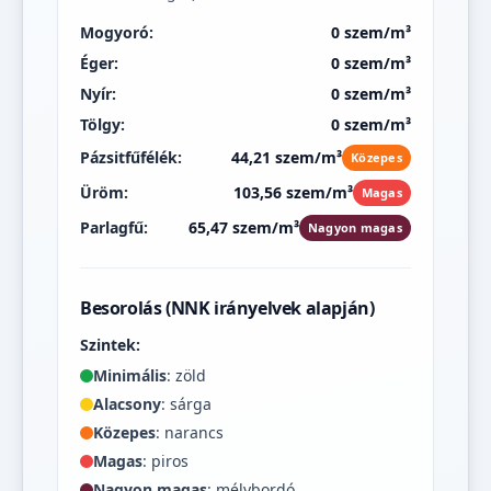
Mogyoró:
0 szem/m³
Éger:
0 szem/m³
Nyír:
0 szem/m³
Tölgy:
0 szem/m³
Pázsitfűfélék:
44,21 szem/m³
Közepes
Üröm:
103,56 szem/m³
Magas
Parlagfű:
65,47 szem/m³
Nagyon magas
Besorolás (NNK irányelvek alapján)
Szintek:
Minimális
: zöld
Alacsony
: sárga
Közepes
: narancs
Magas
: piros
Nagyon magas
: mélybordó