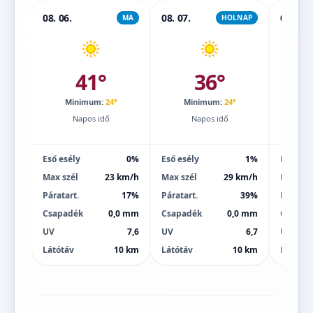
08. 06.
08. 07.
08. 08.
MA
HOLNAP
41°
36°
Minimum:
24°
Minimum:
24°
Mi
Napos idő
Napos idő
Eső esély
0%
Eső esély
1%
Eső esé
Max szél
23 km/h
Max szél
29 km/h
Max szé
Páratart.
17%
Páratart.
39%
Páratart
Csapadék
0,0 mm
Csapadék
0,0 mm
Csapad
UV
7,6
UV
6,7
UV
Látótáv
10 km
Látótáv
10 km
Látótáv