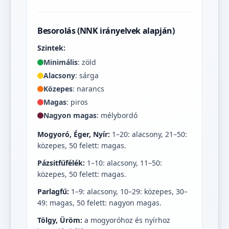
Besorolás (NNK irányelvek alapján)
Szintek:
Minimális
: zöld
Alacsony
: sárga
Közepes
: narancs
Magas
: piros
Nagyon magas
: mélybordó
Mogyoró, Éger, Nyír:
1–20: alacsony, 21–50:
közepes, 50 felett: magas.
Pázsitfűfélék:
1–10: alacsony, 11–50:
közepes, 50 felett: magas.
Parlagfű:
1–9: alacsony, 10–29: közepes, 30–
49: magas, 50 felett: nagyon magas.
Tölgy, Üröm:
a mogyoróhoz és nyírhoz