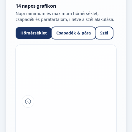
14 napos grafikon
Napi minimum és maximum hőmérséklet,
csapadék és páratartalom, illetve a szél alakulása.
Hőmérséklet
Csapadék & pára
Szél
Tipp a grafikon jelmagyarázatához