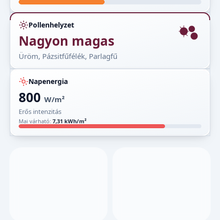
Pollenhelyzet
Nagyon magas
Üröm, Pázsitfűfélék, Parlagfű
Napenergia
800
W/m²
Erős intenzitás
Mai várható:
7,31 kWh/m²