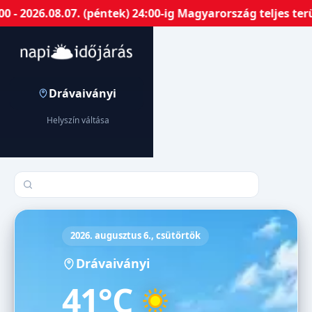
 2026.08.07. (péntek) 24:00-ig Magyarország teljes terü
Drávaiványi
Helyszín váltása
Település keresése
2026. augusztus 6., csütörtök
Drávaiványi
41°C