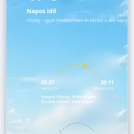
Napos idő
Hőség – igyál rendszeresen és kerüld a déli napot!
05:37
20:11
NAPKELTE
NAPNYUGTA
Nappali időszak:
14 óra 34 perc
Éjszakai időszak:
9 óra 26 perc