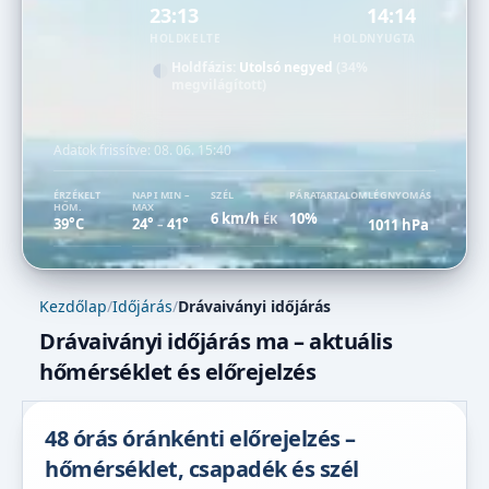
23:13
14:14
HOLDKELTE
HOLDNYUGTA
Holdfázis:
Utolsó negyed
(34%
megvilágított)
Adatok frissítve:
08. 06. 15:40
ÉRZÉKELT
NAPI MIN –
SZÉL
PÁRATARTALOM
LÉGNYOMÁS
HŐM.
MAX
6 km/h
10%
ÉK
39°C
24°
41°
1011 hPa
–
Kezdőlap
/
Időjárás
/
Drávaiványi időjárás
Drávaiványi időjárás ma – aktuális
hőmérséklet és előrejelzés
48 órás óránkénti előrejelzés –
hőmérséklet, csapadék és szél