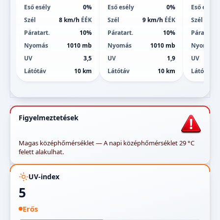
Eső esély
0%
Eső esély
0%
Eső esély
Szél
8 km/h
ÉÉK
Szél
9 km/h
ÉÉK
Szél
Páratart.
10%
Páratart.
10%
Páratart.
Nyomás
1010 mb
Nyomás
1010 mb
Nyomás
UV
3,5
UV
1,9
UV
Látótáv
10 km
Látótáv
10 km
Látótáv
Figyelmeztetések
Magas középhőmérséklet — A napi középhőmérséklet 29 °C
felett alakulhat.
UV-index
5
Erős