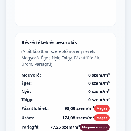
Részértékek és besorolás
(A táblázatban szereplő növénynevek:
Mogyoró, Éger, Nyír, Tölgy, Pázsitfűfélék,
Üröm, Parlagfű)
Mogyoró:
0 szem/m³
Éger:
0 szem/m³
Nyír:
0 szem/m³
Tölgy:
0 szem/m³
Pázsitfűfélék:
98,09 szem/m³
Magas
Üröm:
174,08 szem/m³
Magas
Parlagfű:
77,25 szem/m³
Nagyon magas