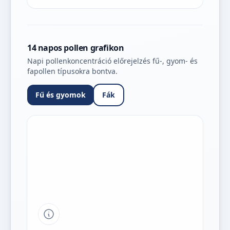
14 napos pollen grafikon
Napi pollenkoncentráció előrejelzés fű-, gyom- és
fapollen típusokra bontva.
Fű és gyomok
Fák
Tipp a grafikon jelmagyarázatához