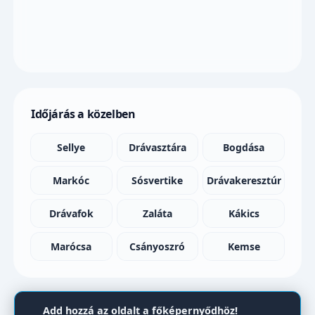
Időjárás a közelben
Sellye
Drávasztára
Bogdása
Markóc
Sósvertike
Drávakeresztúr
Drávafok
Zaláta
Kákics
Marócsa
Csányoszró
Kemse
Add hozzá az oldalt a főképernyődhöz!