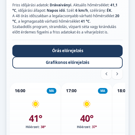
Friss időjárási adatok:
Drávaiványi
. Aktuális hőmérséklet:
41,1
°C
, időjárási állapot:
Napos idő
. Szél:
6 km/h
, szélirány:
ÉK
.
A 48 órás időszakban a legalacsonyabb várható hőmérséklet
20
°C
, a legmagasabb várható hőmérséklet
41 °C
.
Szabadidős program, strandolás, vízparti séta vagy kirándulás
előtt érdemes figyelni a friss adatokat és a viharjelzést is.
Órás előrejelzés
Grafikonos előrejelzés
16:00
17:00
18:00
MA
MA
41°
40°
Hőérzet:
38°
Hőérzet:
37°
Hőé