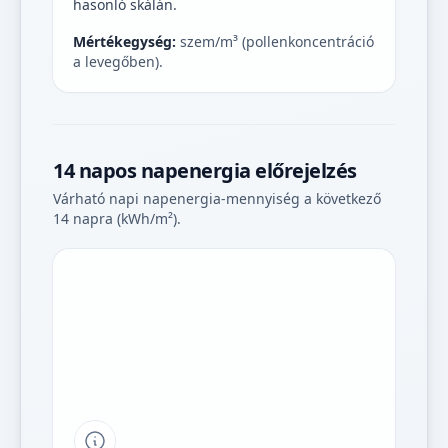
hasonló skálán.
Mértékegység:
szem/m³ (pollenkoncentráció
a levegőben).
14 napos napenergia előrejelzés
Várható napi napenergia-mennyiség a következő
14 napra (kWh/m²).