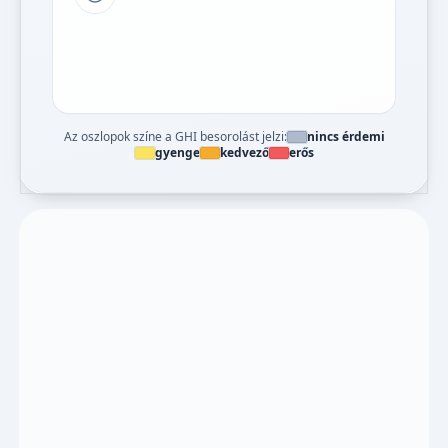
Tipp a grafikon jelmagyarázatához
Az oszlopok színe a GHI besorolást jelzi:
nincs érdemi
gyenge
kedvező
erős