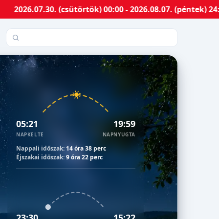
.30. (csütörtök) 00:00 - 2026.08.07. (péntek) 24:00-ig 
Település keresése
05:21
19:59
NAPKELTE
NAPNYUGTA
Nappali időszak:
14 óra 38 perc
Éjszakai időszak:
9 óra 22 perc
23:30
15:22