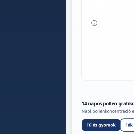
Tipp a grafikon 
14 napos pollen grafik
Napi pollenkoncentráció e
Fű és gyomok
Fák