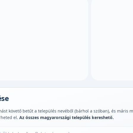
ése
st követő betűt a település nevéből (bárhol a szóban), és máris muta
rheted el.
Az összes magyarországi település kereshető.