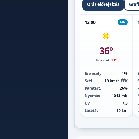
Órás előrejelzés
Graf
13:00
MA
36°
Hőérzet:
33°
Eső esély
1%
Szél
19 km/h
ÉÉK
Páratart.
26%
Nyomás
1013 mb
UV
7,3
Látótáv
10 km