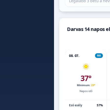
Darvas 14 napos el
08. 07.
MA
37°
Minimum:
23°
Napos idő
Eső esély
57%