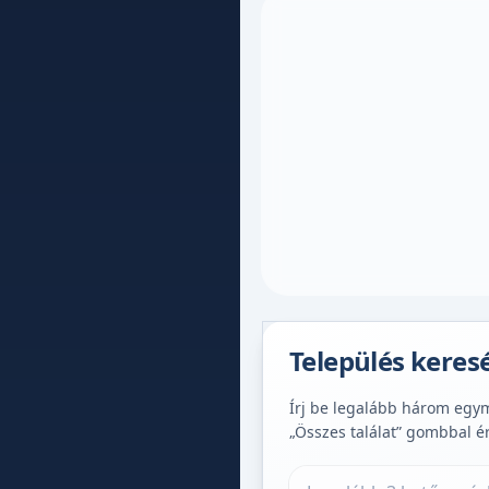
Település keres
Írj be legalább három egymá
„Összes találat” gombbal é
Település keresése