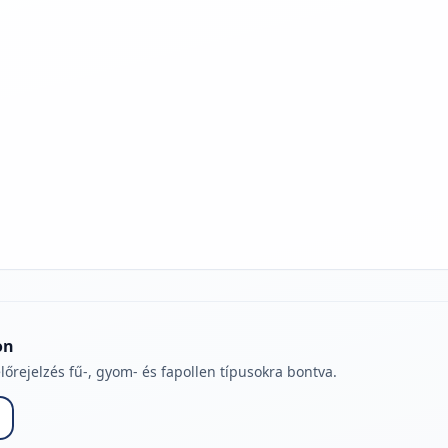
jelmagyarázatához
on
lőrejelzés fű-, gyom- és fapollen típusokra bontva.