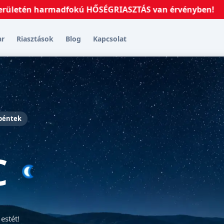
én harmadfokú HŐSÉGRIASZTÁS van érvényben!
2026.07
ar
Riasztások
Blog
Kapcsolat
 péntek
C
estét!