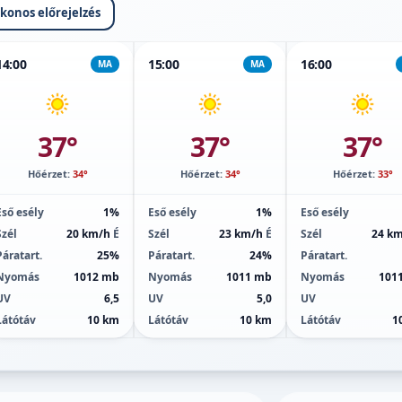
ikonos előrejelzés
14:00
15:00
16:00
MA
MA
37°
37°
37°
Hőérzet:
34°
Hőérzet:
34°
Hőérzet:
33°
Eső esély
1%
Eső esély
1%
Eső esély
Szél
20 km/h
É
Szél
23 km/h
É
Szél
24 k
Páratart.
25%
Páratart.
24%
Páratart.
Nyomás
1012 mb
Nyomás
1011 mb
Nyomás
101
UV
6,5
UV
5,0
UV
Látótáv
10 km
Látótáv
10 km
Látótáv
1