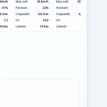
 km/h
Max szél
18 km/h
Max szél
25 km/h
Max sz
31%
Páratart.
22%
Páratart.
29%
Páratar
,0 mm
Csapadék
0,0 mm
Csapadék
0,0 mm
Csapa
7,3
UV
10,0
UV
10,0
UV
10 km
Látótáv
10 km
Látótáv
10 km
Látótá