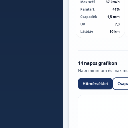
Max szél
37 km/h
Páratart.
41%
Csapadék
1,5 mm
UV
7,3
Látótáv
10 km
14 napos grafikon
Napi minimum és maximum 
Hőmérséklet
Csap