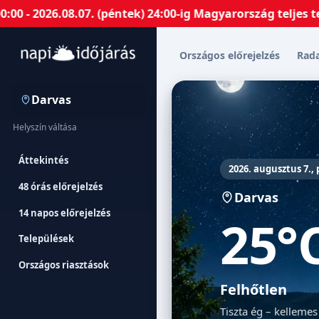
26.08.07. (péntek) 24:00-ig Magyarország teljes terület
Országos előrejelzés
Rad
Darvas
Helyszín váltása
Áttekintés
2026. augusztus 7.,
48 órás előrejelzés
Darvas
14 napos előrejelzés
25°
Települések
Országos riasztások
Felhőtlen
Tiszta ég – kellemes 