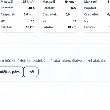
Max szél
25 km/h
Max szél
19 km/h
Max szél
13
Páratart.
48%
Páratart.
34%
Páratart.
Csapadék
0,0 mm
Csapadék
0,0 mm
Csapadék
0
UV
7,4
UV
7,6
UV
Látótáv
10 km
Látótáv
10 km
Látótáv
hőmérséklet, csapadék és páratartalom, illetve a szél alakulása.
adék & pára
Szél