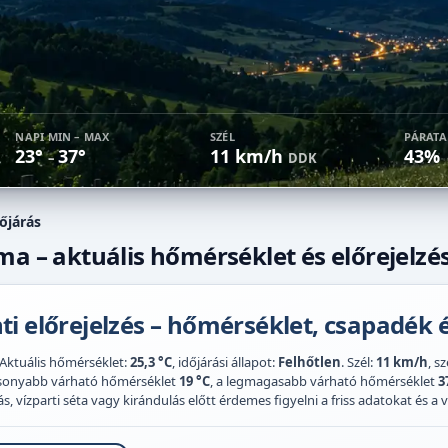
NAPI MIN – MAX
SZÉL
PÁRAT
23°
37°
11 km/h
43%
–
DDK
őjárás
ma – aktuális hőmérséklet és előrejelzé
i előrejelzés – hőmérséklet, csapadék é
 Aktuális hőmérséklet:
25,3 °C
, időjárási állapot:
Felhőtlen
. Szél:
11 km/h
, s
acsonyabb várható hőmérséklet
19 °C
, a legmagasabb várható hőmérséklet
3
 vízparti séta vagy kirándulás előtt érdemes figyelni a friss adatokat és a vi