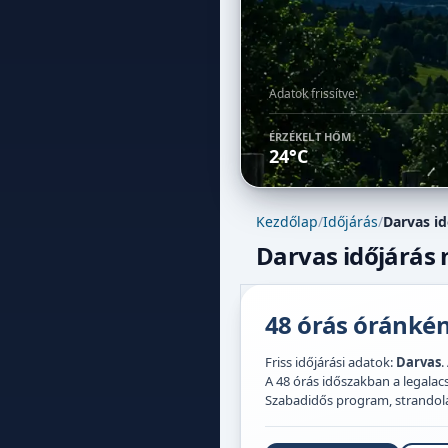
Adatok frissítve:
ÉRZÉKELT HŐM.
24°C
Kezdőlap
/
Időjárás
/
Darvas id
Darvas időjárás 
48 órás óránként
Friss időjárási adatok:
Darvas
.
A 48 órás időszakban a legal
Szabadidős program, strandolás,