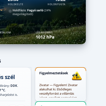
HOLDKELTE
HOLDNYUGTA
Holdfázis:
Fogyó sarló
(24%
megvilágított)
ARTALOM
LÉGNYOMÁS
1012 hPa
s
Figyelmeztetések
s szél
Zivatar — Figyelem! Zivatar
zélirány:
DDK
.
alakulhat ki. Elsődleges
7 °C
.
veszélyforrást a villámlás
harjelzést is.
jelent, emellett esetenként
szélerősödés, jégeső