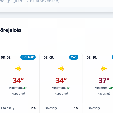
őrejelzés
08. 08.
08. 09.
08. 10.
HOLNAP
VAS
34°
34°
37°
Minimum:
21°
Minimum:
19°
Minimum:
21
Napos idő
Napos idő
Napos idő
Eső esély
2%
Eső esély
1%
Eső esély