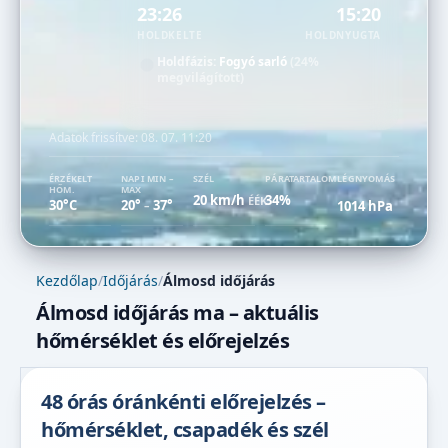
23:26
15:20
HOLDKELTE
HOLDNYUGTA
Holdfázis:
Fogyó sarló
(24%
megvilágított)
Adatok frissítve:
08. 07. 11:20
ÉRZÉKELT
NAPI MIN –
SZÉL
PÁRATARTALOM
LÉGNYOMÁS
HŐM.
MAX
20 km/h
34%
ÉÉK
30°C
20°
37°
1014 hPa
–
Kezdőlap
/
Időjárás
/
Álmosd időjárás
Álmosd időjárás ma – aktuális
hőmérséklet és előrejelzés
48 órás óránkénti előrejelzés –
hőmérséklet, csapadék és szél