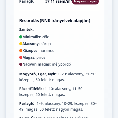
Parlagfű:
57,11 szem/m³
Nagyon magas
Besorolás (NNK irányelvek alapján)
Szintek:
Minimális
: zöld
Alacsony
: sárga
Közepes
: narancs
Magas
: piros
Nagyon magas
: mélybordó
Mogyoró, Éger, Nyír:
1–20: alacsony, 21–50:
közepes, 50 felett: magas.
Pázsitfűfélék:
1–10: alacsony, 11–50:
közepes, 50 felett: magas.
Parlagfű:
1–9: alacsony, 10–29: közepes, 30–
49: magas, 50 felett: nagyon magas.