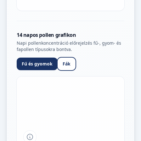
14 napos pollen grafikon
Napi pollenkoncentráció előrejelzés fű-, gyom- és
fapollen típusokra bontva.
Fű és gyomok
Fák
Tipp a grafikon jelmagyarázatához