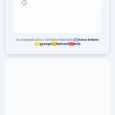
Tipp a grafikon jelmagyarázatához
Az oszlopok színe a GHI besorolást jelzi:
nincs érdemi
gyenge
kedvező
erős