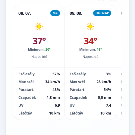
08. 07.
08. 08.
08. 09.
MA
HOLNAP
37°
34°
Minimum:
20°
Minimum:
19°
Mi
Napos idő
Napos idő
Eső esély
57%
Eső esély
3%
Eső esé
Max szél
34 km/h
Max szél
28 km/h
Max szé
Páratart.
48%
Páratart.
54%
Páratart
Csapadék
1,8 mm
Csapadék
0,0 mm
Csapad
UV
6,9
UV
7,4
UV
Látótáv
10 km
Látótáv
10 km
Látótáv