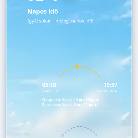
Napos idő
Igyál sokat – meleg, napos idő!
05:18
19:57
NAPKELTE
NAPNYUGTA
Nappali időszak:
14 óra 39 perc
Éjszakai időszak:
9 óra 21 perc