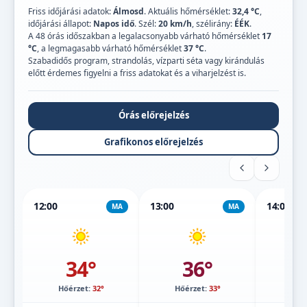
Friss időjárási adatok:
Álmosd
. Aktuális hőmérséklet:
32,4 °C
,
időjárási állapot:
Napos idő
. Szél:
20 km/h
, szélirány:
ÉÉK
.
A 48 órás időszakban a legalacsonyabb várható hőmérséklet
17
°C
, a legmagasabb várható hőmérséklet
37 °C
.
Szabadidős program, strandolás, vízparti séta vagy kirándulás
előtt érdemes figyelni a friss adatokat és a viharjelzést is.
Órás előrejelzés
Grafikonos előrejelzés
12:00
13:00
14:00
MA
MA
34°
36°
Hőérzet:
32°
Hőérzet:
33°
Hőé