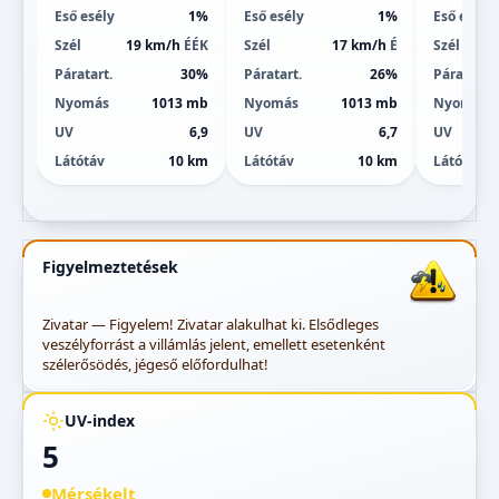
Eső esély
1%
Eső esély
1%
Eső esély
Szél
19 km/h
ÉÉK
Szél
17 km/h
É
Szél
Páratart.
30%
Páratart.
26%
Páratart.
Nyomás
1013 mb
Nyomás
1013 mb
Nyomás
UV
6,9
UV
6,7
UV
Látótáv
10 km
Látótáv
10 km
Látótáv
Figyelmeztetések
Zivatar — Figyelem! Zivatar alakulhat ki. Elsődleges
veszélyforrást a villámlás jelent, emellett esetenként
szélerősödés, jégeső előfordulhat!
UV-index
5
Mérsékelt