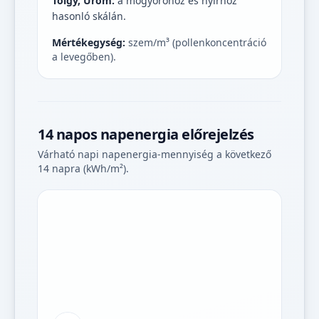
Tölgy, Üröm:
a mogyoróhoz és nyírhoz
hasonló skálán.
Mértékegység:
szem/m³ (pollenkoncentráció
a levegőben).
14 napos napenergia előrejelzés
Várható napi napenergia-mennyiség a következő
14 napra (kWh/m²).