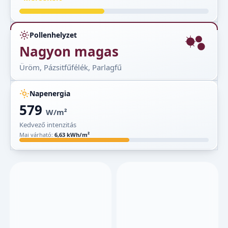
Pollenhelyzet
Nagyon magas
Üröm, Pázsitfűfélék, Parlagfű
Napenergia
579
W/m²
Kedvező intenzitás
Mai várható:
6,63 kWh/m²