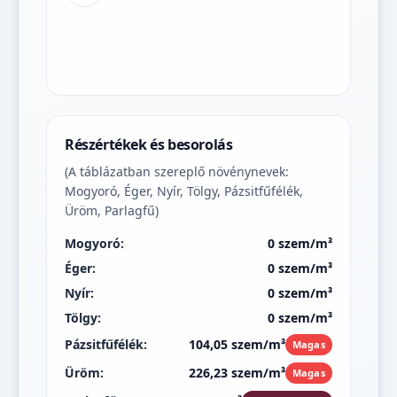
Részértékek és besorolás
(A táblázatban szereplő növénynevek:
Mogyoró, Éger, Nyír, Tölgy, Pázsitfűfélék,
Üröm, Parlagfű)
Mogyoró:
0 szem/m³
Éger:
0 szem/m³
Nyír:
0 szem/m³
Tölgy:
0 szem/m³
Pázsitfűfélék:
104,05 szem/m³
Magas
Üröm:
226,23 szem/m³
Magas