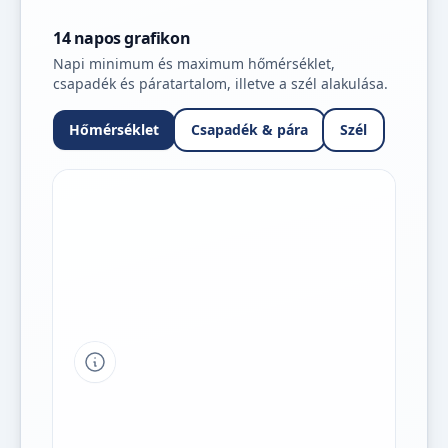
14 napos grafikon
Napi minimum és maximum hőmérséklet,
csapadék és páratartalom, illetve a szél alakulása.
Hőmérséklet
Csapadék & pára
Szél
Tipp a grafikon jelmagyarázatához