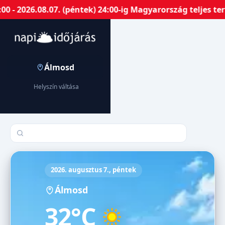
- 2026.08.07. (péntek) 24:00-ig Magyarország teljes ter
Álmosd
Helyszín váltása
Település keresése
2026. augusztus 7., péntek
Álmosd
32°C