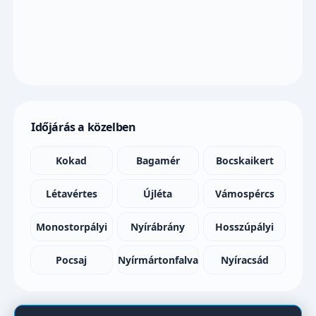
Időjárás a közelben
Kokad
Bagamér
Bocskaikert
Létavértes
Újléta
Vámospércs
Monostorpályi
Nyírábrány
Hosszúpályi
Pocsaj
Nyírmártonfalva
Nyíracsád