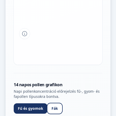
Tipp a grafikon jelmagyarázatához
14 napos pollen grafikon
Napi pollenkoncentráció előrejelzés fű-, gyom- és
fapollen típusokra bontva.
Fű és gyomok
Fák