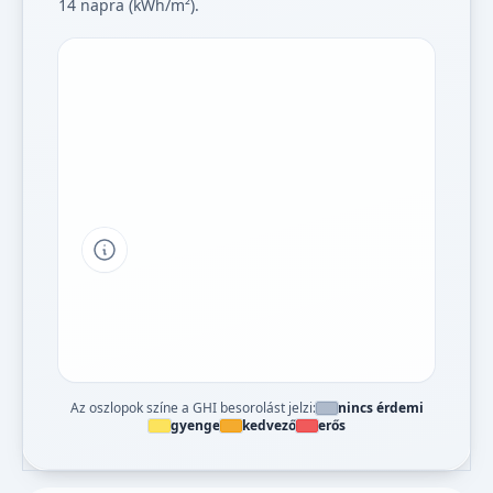
14 napra (kWh/m²).
Tipp a grafikon jelmagyarázatához
Az oszlopok színe a GHI besorolást jelzi:
nincs érdemi
gyenge
kedvező
erős