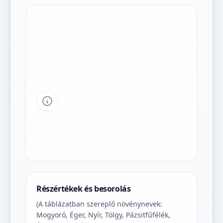
Tipp a grafikon jelmagyarázatához
Részértékek és besorolás
(A táblázatban szereplő növénynevek:
Mogyoró, Éger, Nyír, Tölgy, Pázsitfűfélék,