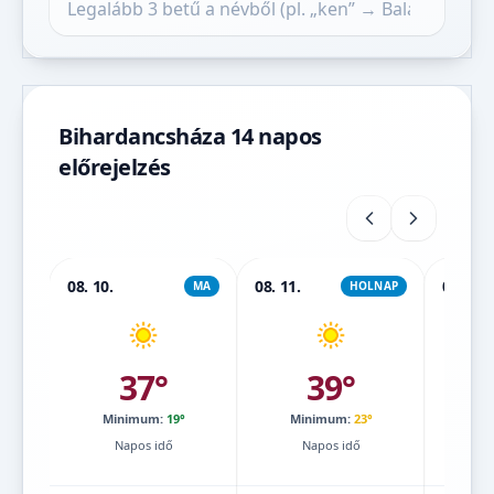
Bihardancsháza 14 napos
előrejelzés
08. 10.
08. 11.
08. 12.
MA
HOLNAP
37°
39°
Minimum:
19°
Minimum:
23°
Mi
Napos idő
Napos idő