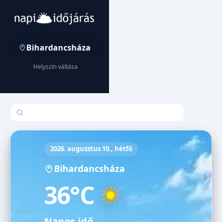
Bihardancsháza
Helyszín váltása
Település keresése
2026. augusztus 10., hétfő
Bihardancsháza
36°C
Napos idő