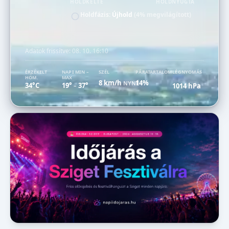
HOLDKELTE
HOLDNYUGTA
Holdfázis:
Újhold
(4% megvilágított)
Adatok frissítve:
08. 10. 16:10
ÉRZÉKELT
NAPI MIN –
SZÉL
PÁRATARTALOM
LÉGNYOMÁS
HŐM.
MAX
8 km/h
14%
NYNÉ
34°C
19°
37°
1014 hPa
–