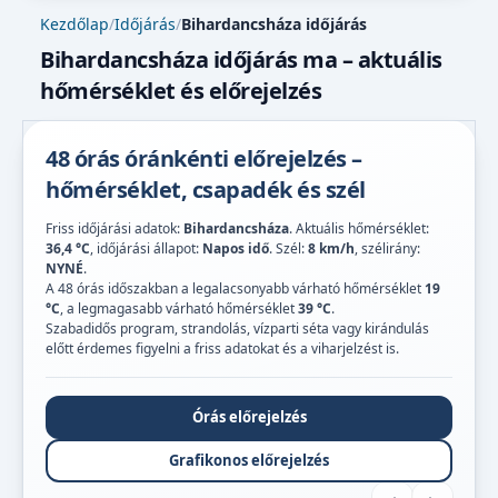
Kezdőlap
/
Időjárás
/
Bihardancsháza időjárás
Bihardancsháza időjárás ma – aktuális
hőmérséklet és előrejelzés
48 órás óránkénti előrejelzés –
hőmérséklet, csapadék és szél
Friss időjárási adatok:
Bihardancsháza
. Aktuális hőmérséklet:
36,4 °C
, időjárási állapot:
Napos idő
. Szél:
8 km/h
, szélirány:
NYNÉ
.
A 48 órás időszakban a legalacsonyabb várható hőmérséklet
19
°C
, a legmagasabb várható hőmérséklet
39 °C
.
Szabadidős program, strandolás, vízparti séta vagy kirándulás
előtt érdemes figyelni a friss adatokat és a viharjelzést is.
Órás előrejelzés
Grafikonos előrejelzés