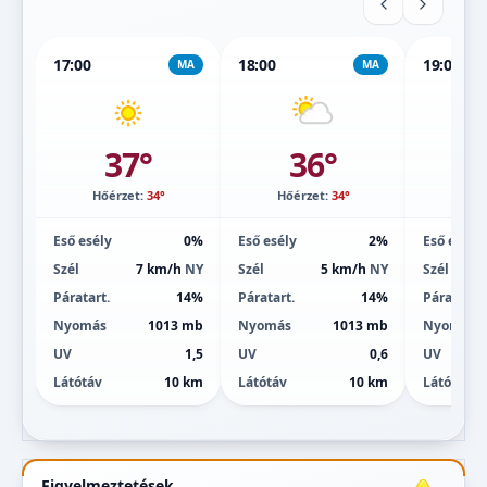
17:00
18:00
19:00
MA
MA
37°
36°
Hőérzet:
34°
Hőérzet:
34°
Hőé
Eső esély
0%
Eső esély
2%
Eső esély
Szél
7 km/h
NY
Szél
5 km/h
NY
Szél
Páratart.
14%
Páratart.
14%
Páratart.
Nyomás
1013 mb
Nyomás
1013 mb
Nyomás
UV
1,5
UV
0,6
UV
Látótáv
10 km
Látótáv
10 km
Látótáv
Figyelmeztetések