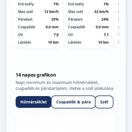
Eső esély
1%
Eső esély
1%
Eső esé
Max szél
12 km/h
Max szél
32 km/h
Max szé
Páratart.
25%
Páratart.
24%
Páratart
Csapadék
0,0 mm
Csapadék
0,0 mm
Csapad
UV
7,6
UV
7,1
UV
Látótáv
10 km
Látótáv
10 km
Látótáv
14 napos grafikon
Napi minimum és maximum hőmérséklet,
csapadék és páratartalom, illetve a szél alakulása.
Hőmérséklet
Csapadék & pára
Szél