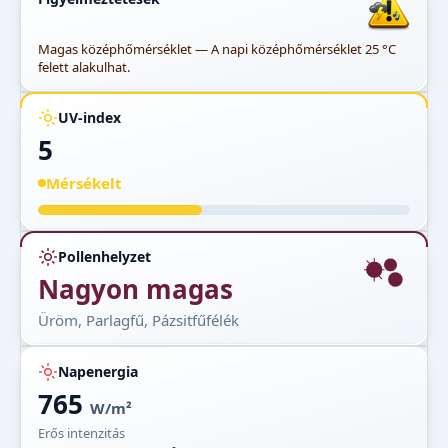
Magas középhőmérséklet — A napi középhőmérséklet 25 °C
felett alakulhat.
UV-index
5
Mérsékelt
Pollenhelyzet
Nagyon magas
Üröm, Parlagfű, Pázsitfűfélék
Napenergia
765
W/m²
Erős intenzitás