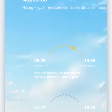
Hőség – igyál rendszeresen és kerüld a déli napot!
05:25
19:55
NAPKELTE
NAPNYUGTA
Nappali időszak:
14 óra 30 perc
Éjszakai időszak:
9 óra 30 perc
01:27
18:35