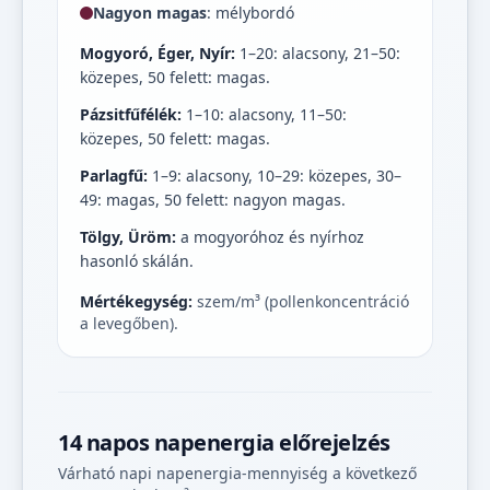
Nagyon magas
: mélybordó
Mogyoró, Éger, Nyír:
1–20: alacsony, 21–50:
közepes, 50 felett: magas.
Pázsitfűfélék:
1–10: alacsony, 11–50:
közepes, 50 felett: magas.
Parlagfű:
1–9: alacsony, 10–29: közepes, 30–
49: magas, 50 felett: nagyon magas.
Tölgy, Üröm:
a mogyoróhoz és nyírhoz
hasonló skálán.
Mértékegység:
szem/m³ (pollenkoncentráció
a levegőben).
14 napos napenergia előrejelzés
Várható napi napenergia-mennyiség a következő