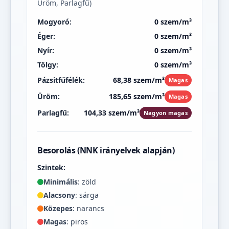
Üröm, Parlagfű)
Mogyoró:
0 szem/m³
Éger:
0 szem/m³
Nyír:
0 szem/m³
Tölgy:
0 szem/m³
Pázsitfűfélék:
68,38 szem/m³
Magas
Üröm:
185,65 szem/m³
Magas
Parlagfű:
104,33 szem/m³
Nagyon magas
Besorolás (NNK irányelvek alapján)
Szintek:
Minimális
: zöld
Alacsony
: sárga
Közepes
: narancs
Magas
: piros