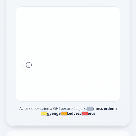
Tipp a grafikon jelmagyarázatához
Az oszlopok színe a GHI besorolást jelzi:
nincs érdemi
gyenge
kedvező
erős