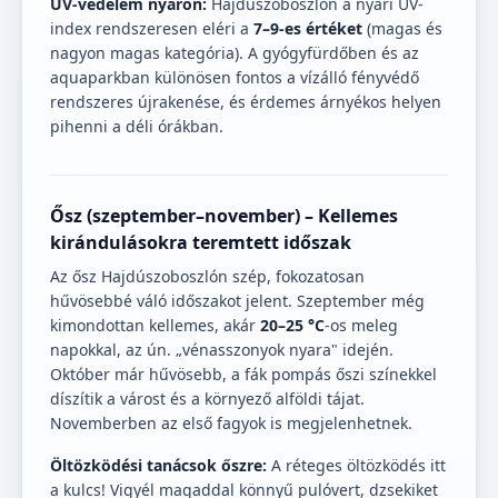
UV-védelem nyáron:
Hajdúszoboszlón a nyári UV-
index rendszeresen eléri a
7–9-es értéket
(magas és
nagyon magas kategória). A gyógyfürdőben és az
aquaparkban különösen fontos a vízálló fényvédő
rendszeres újrakenése, és érdemes árnyékos helyen
pihenni a déli órákban.
Ősz (szeptember–november) – Kellemes
kirándulásokra teremtett időszak
Az ősz Hajdúszoboszlón szép, fokozatosan
hűvösebbé váló időszakot jelent. Szeptember még
kimondottan kellemes, akár
20–25 °C
-os meleg
napokkal, az ún. „vénasszonyok nyara" idején.
Október már hűvösebb, a fák pompás őszi színekkel
díszítik a várost és a környező alföldi tájat.
Novemberben az első fagyok is megjelenhetnek.
Öltözködési tanácsok őszre:
A réteges öltözködés itt
a kulcs! Vigyél magaddal könnyű pulóvert, dzsekiket