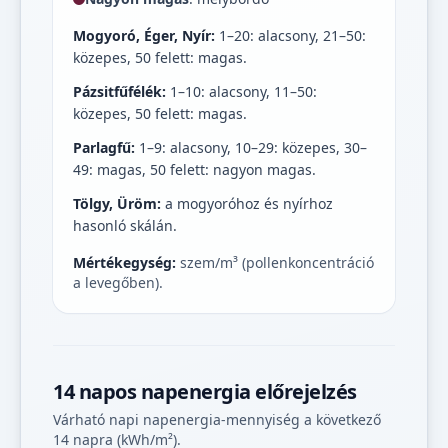
Mogyoró, Éger, Nyír:
1–20: alacsony, 21–50:
közepes, 50 felett: magas.
Pázsitfűfélék:
1–10: alacsony, 11–50:
közepes, 50 felett: magas.
Parlagfű:
1–9: alacsony, 10–29: közepes, 30–
49: magas, 50 felett: nagyon magas.
Tölgy, Üröm:
a mogyoróhoz és nyírhoz
hasonló skálán.
Mértékegység:
szem/m³ (pollenkoncentráció
a levegőben).
14 napos napenergia előrejelzés
Várható napi napenergia-mennyiség a következő
14 napra (kWh/m²).