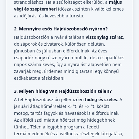
strandoláshoz. Ha a zsúfoltságot elkerülöd, a
május
végi és szeptemberi
időszak szintén kiváló: kellemes
az időjárás, és kevesebb a turista.
2. Mennyire esős Hajdúszoboszló nyáron?
Hajdúszoboszlón a nyár általában
viszonylag száraz
,
de záporok és zivatarok, különösen délután,
júniusban és júliusban előfordulnak. Az éves
csapadék nagy része nyáron hull le, de a csapadékos
napok száma kevés, így a nyaralást alapvetően nem
zavarják meg. Érdemes mindig tartani egy könnyű
esőkabátot a táskádban!
3. Milyen hideg van Hajdúszoboszlón télen?
A tél Hajdúszoboszlón jellemzően
hideg és szeles
. A
januári átlaghőmérséklet -5 °C és +2 °C között
mozog, tartós fagyok és havazások is előfordulnak.
Az alföldi szél miatt a hőérzet még hidegebbnek
tűnhet. Télen a legjobb program a fedett
termálmedencék és a wellness-részlegek látogatása,