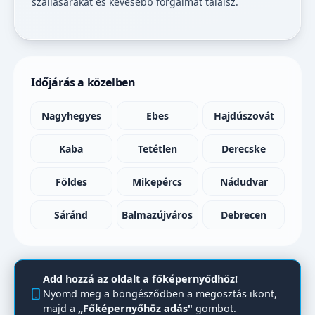
szállásárakat és kevesebb forgalmat találsz.
Időjárás a közelben
Nagyhegyes
Ebes
Hajdúszovát
Kaba
Tetétlen
Derecske
Földes
Mikepércs
Nádudvar
Sáránd
Balmazújváros
Debrecen
Add hozzá az oldalt a főképernyődhöz!
Nyomd meg a böngésződben a megosztás ikont,
majd a
„Főképernyőhöz adás"
gombot.