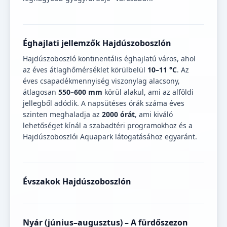
Éghajlati jellemzők Hajdúszoboszlón
Hajdúszoboszló kontinentális éghajlatú város, ahol
az éves átlaghőmérséklet körülbelül
10–11 °C
. Az
éves csapadékmennyiség viszonylag alacsony,
átlagosan
550–600 mm
körül alakul, ami az alföldi
jellegből adódik. A napsütéses órák száma éves
szinten meghaladja az
2000 órát
, ami kiváló
lehetőséget kínál a szabadtéri programokhoz és a
Hajdúszoboszlói Aquapark látogatásához egyaránt.
Évszakok Hajdúszoboszlón
Nyár (június–augusztus) – A fürdőszezon