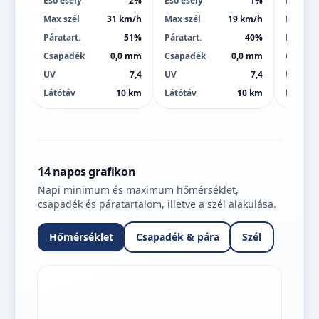
Eső esély
2%
Eső esély
1%
Eső esé
Max szél
31 km/h
Max szél
19 km/h
Max szé
Páratart.
51%
Páratart.
40%
Páratart
Csapadék
0,0 mm
Csapadék
0,0 mm
Csapad
UV
7,4
UV
7,4
UV
Látótáv
10 km
Látótáv
10 km
Látótáv
14 napos grafikon
Napi minimum és maximum hőmérséklet,
csapadék és páratartalom, illetve a szél alakulása.
Hőmérséklet
Csapadék & pára
Szél