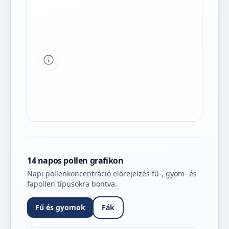
Tipp a grafikon jelmagyarázatához
14 napos pollen grafikon
Napi pollenkoncentráció előrejelzés fű-, gyom- és
fapollen típusokra bontva.
Fű és gyomok
Fák