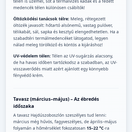
télen is üzemel, sőt a termálvizes kádak és a fedett
medencék télen különösen csábítók!
Öltözködési tanácsok télre:
Meleg, rétegezett
öltözék javasolt: hőtartó alsónemű, vastag pulóver,
télikabát, sál, sapka és kesztyű elengedhetetlen. Ha a
szabadtéri termálmedencéket látogatod, legyen
nálad meleg törölköző és köntös a kijáráshoz!
UV-védelem télen:
Télen az UV-sugárzás alacsony,
de ha havas időben tartózkodsz a szabadban, az UV-
visszaverődés miatt azért ajánlott egy könnyebb
fényvédő krém.
Tavasz (március–május) – Az ébredés
időszaka
A tavasz Hajdúszoboszlón szeszélyes tud lenni:
március még hűvös, fagyveszélyes, de április–május
folyamán a hőmérséklet fokozatosan
15–22 °C
-ra