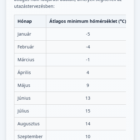
utazástervezésben:
Hónap
Átlagos minimum hőmérséklet (°C)
Át
Január
-5
Február
-4
Március
-1
Április
4
Május
9
Június
13
Július
15
Augusztus
14
Szeptember
10