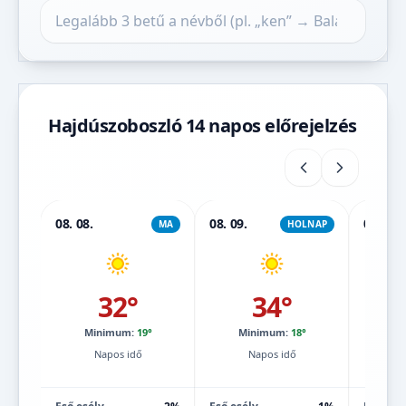
Település keresése
Hajdúszoboszló 14 napos előrejelzés
08. 08.
08. 09.
08. 10.
MA
HOLNAP
32°
34°
Minimum:
19°
Minimum:
18°
Mi
Napos idő
Napos idő