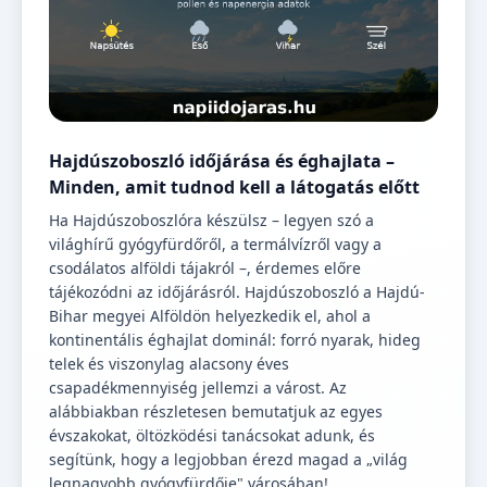
Hajdúszoboszló időjárása és éghajlata –
Minden, amit tudnod kell a látogatás előtt
Ha Hajdúszoboszlóra készülsz – legyen szó a
világhírű gyógyfürdőről, a termálvízről vagy a
csodálatos alföldi tájakról –, érdemes előre
tájékozódni az időjárásról. Hajdúszoboszló a Hajdú-
Bihar megyei Alföldön helyezkedik el, ahol a
kontinentális éghajlat dominál: forró nyarak, hideg
telek és viszonylag alacsony éves
csapadékmennyiség jellemzi a várost. Az
alábbiakban részletesen bemutatjuk az egyes
évszakokat, öltözködési tanácsokat adunk, és
segítünk, hogy a legjobban érezd magad a „világ
legnagyobb gyógyfürdője" városában!