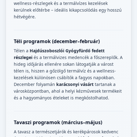
wellness-részlegek és a termálvízes kezelések
kerülnek előtérbe – ideális kikapcsolódás egy hosszú
hétvégére.
Téli programok (december–február)
Télen a
Hajdúszoboszlói Gyógyfürdő fedett
részlegei
és a termálvizes medencék a főszereplők. A
hideg időjárás ellenére sokan látogatják a várost
télen is, hiszen a gőzölgő termálvíz és a wellness-
kezelések különösen csábítók a fagyos napokban.
December folyamán
karácsonyi vásárt
tartanak a
városközpontban, ahol a helyi kézművesek termékeit
és a hagyományos ételeket is megkóstolhatod.
Tavaszi programok (március–május)
A tavasz a természetjárók és kerékpárosok kedvenc