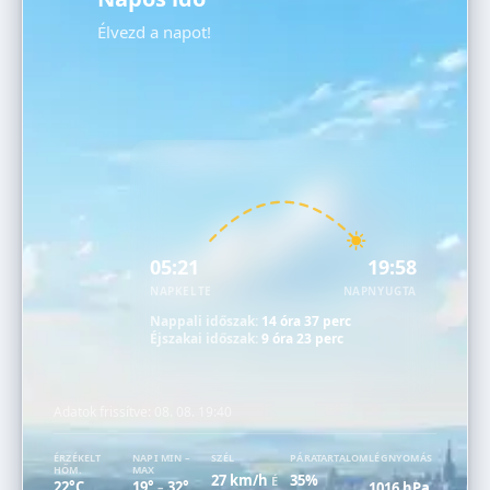
Élvezd a napot!
05:21
19:58
NAPKELTE
NAPNYUGTA
Nappali időszak:
14 óra 37 perc
Éjszakai időszak:
9 óra 23 perc
Adatok frissítve:
08. 08. 19:40
ÉRZÉKELT
NAPI MIN –
SZÉL
PÁRATARTALOM
LÉGNYOMÁS
HŐM.
MAX
27 km/h
35%
É
22°C
19°
32°
1016 hPa
–