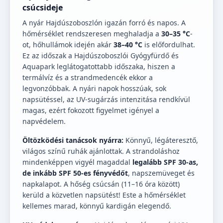
csúcsideje
A nyár Hajdúszoboszlón igazán forró és napos. A
hőmérséklet rendszeresen meghaladja a
30–35 °C
-
ot, hőhullámok idején akár
38–40 °C
is előfordulhat.
Ez az időszak a Hajdúszoboszlói Gyógyfürdő és
Aquapark leglátogatottabb időszaka, hiszen a
termálvíz és a strandmedencék ekkor a
legvonzóbbak. A nyári napok hosszúak, sok
napsütéssel, az UV-sugárzás intenzitása rendkívül
magas, ezért fokozott figyelmet igényel a
napvédelem.
Öltözködési tanácsok nyárra:
Könnyű, légáteresztő,
világos színű ruhák ajánlottak. A strandoláshoz
mindenképpen vigyél magaddal
legalább SPF 30-as,
de inkább SPF 50-es fényvédőt
, napszemüveget és
napkalapot. A hőség csúcsán (11–16 óra között)
kerüld a közvetlen napsütést! Este a hőmérséklet
kellemes marad, könnyű kardigán elegendő.