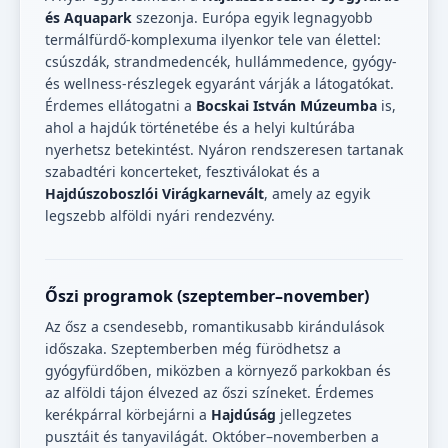
és Aquapark
szezonja. Európa egyik legnagyobb
termálfürdő-komplexuma ilyenkor tele van élettel:
csúszdák, strandmedencék, hullámmedence, gyógy-
és wellness-részlegek egyaránt várják a látogatókat.
Érdemes ellátogatni a
Bocskai István Múzeumba
is,
ahol a hajdúk történetébe és a helyi kultúrába
nyerhetsz betekintést. Nyáron rendszeresen tartanak
szabadtéri koncerteket, fesztiválokat és a
Hajdúszoboszlói Virágkarnevált
, amely az egyik
legszebb alföldi nyári rendezvény.
Őszi programok (szeptember–november)
Az ősz a csendesebb, romantikusabb kirándulások
időszaka. Szeptemberben még fürödhetsz a
gyógyfürdőben, miközben a környező parkokban és
az alföldi tájon élvezed az őszi színeket. Érdemes
kerékpárral körbejárni a
Hajdúság
jellegzetes
pusztáit és tanyavilágát. Október–novemberben a