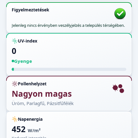
Figyelmeztetések
Jelenleg nincs érvényben veszélyjelzés a település térségében.
UV-index
0
Gyenge
Pollenhelyzet
Nagyon magas
Üröm, Parlagfű, Pázsitfűfélék
Napenergia
452
W/m²