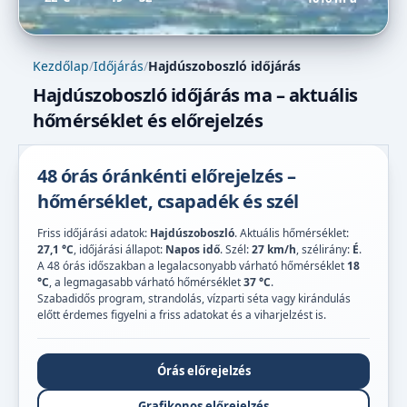
Kezdőlap
/
Időjárás
/
Hajdúszoboszló időjárás
Hajdúszoboszló időjárás ma – aktuális
hőmérséklet és előrejelzés
48 órás óránkénti előrejelzés –
hőmérséklet, csapadék és szél
Friss időjárási adatok:
Hajdúszoboszló
. Aktuális hőmérséklet:
27,1 °C
, időjárási állapot:
Napos idő
. Szél:
27 km/h
, szélirány:
É
.
A 48 órás időszakban a legalacsonyabb várható hőmérséklet
18
°C
, a legmagasabb várható hőmérséklet
37 °C
.
Szabadidős program, strandolás, vízparti séta vagy kirándulás
előtt érdemes figyelni a friss adatokat és a viharjelzést is.
Órás előrejelzés
Grafikonos előrejelzés