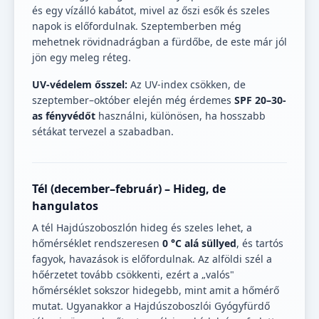
és egy vízálló kabátot, mivel az őszi esők és szeles
napok is előfordulnak. Szeptemberben még
mehetnek rövidnadrágban a fürdőbe, de este már jól
jön egy meleg réteg.
UV-védelem ősszel:
Az UV-index csökken, de
szeptember–október elején még érdemes
SPF 20–30-
as fényvédőt
használni, különösen, ha hosszabb
sétákat tervezel a szabadban.
Tél (december–február) – Hideg, de
hangulatos
A tél Hajdúszoboszlón hideg és szeles lehet, a
hőmérséklet rendszeresen
0 °C alá süllyed
, és tartós
fagyok, havazások is előfordulnak. Az alföldi szél a
hőérzetet tovább csökkenti, ezért a „valós"
hőmérséklet sokszor hidegebb, mint amit a hőmérő
mutat. Ugyanakkor a Hajdúszoboszlói Gyógyfürdő