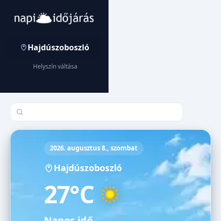
Hajdúszoboszló
Helyszín váltása
Település keresése
2026. augusztus 8., szombat
Hajdúszoboszló
27°C
Napos idő