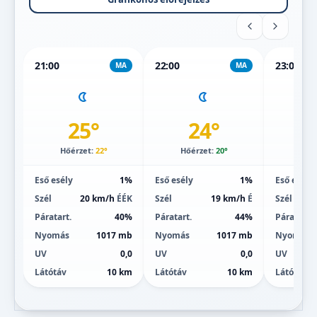
21:00
22:00
23:00
MA
MA
25°
24°
Hőérzet:
22°
Hőérzet:
20°
Hőé
Eső esély
1%
Eső esély
1%
Eső esély
Szél
20 km/h
ÉÉK
Szél
19 km/h
É
Szél
Páratart.
40%
Páratart.
44%
Páratart.
Nyomás
1017 mb
Nyomás
1017 mb
Nyomás
UV
0,0
UV
0,0
UV
Látótáv
10 km
Látótáv
10 km
Látótáv