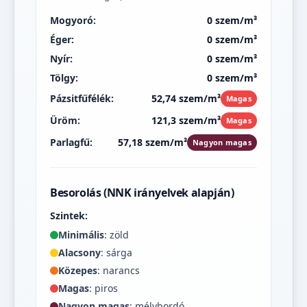
Mogyoró:
0 szem/m³
Éger:
0 szem/m³
Nyír:
0 szem/m³
Tölgy:
0 szem/m³
Pázsitfűfélék:
52,74 szem/m³
Magas
Üröm:
121,3 szem/m³
Magas
Parlagfű:
57,18 szem/m³
Nagyon magas
Besorolás (NNK irányelvek alapján)
Szintek:
Minimális
: zöld
Alacsony
: sárga
Közepes
: narancs
Magas
: piros
Nagyon magas
: mélybordó