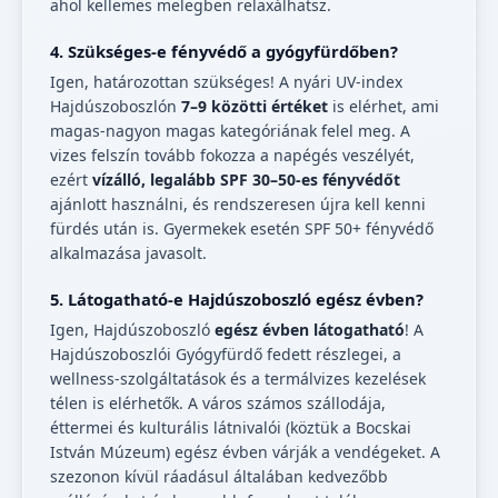
ahol kellemes melegben relaxálhatsz.
4. Szükséges-e fényvédő a gyógyfürdőben?
Igen, határozottan szükséges! A nyári UV-index
Hajdúszoboszlón
7–9 közötti értéket
is elérhet, ami
magas-nagyon magas kategóriának felel meg. A
vizes felszín tovább fokozza a napégés veszélyét,
ezért
vízálló, legalább SPF 30–50-es fényvédőt
ajánlott használni, és rendszeresen újra kell kenni
fürdés után is. Gyermekek esetén SPF 50+ fényvédő
alkalmazása javasolt.
5. Látogatható-e Hajdúszoboszló egész évben?
Igen, Hajdúszoboszló
egész évben látogatható
! A
Hajdúszoboszlói Gyógyfürdő fedett részlegei, a
wellness-szolgáltatások és a termálvizes kezelések
télen is elérhetők. A város számos szállodája,
éttermei és kulturális látnivalói (köztük a Bocskai
István Múzeum) egész évben várják a vendégeket. A
szezonon kívül ráadásul általában kedvezőbb