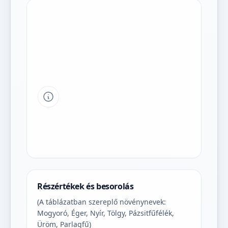
Tipp a grafikon jelmagyarázatához
Részértékek és besorolás
(A táblázatban szereplő növénynevek:
Mogyoró, Éger, Nyír, Tölgy, Pázsitfűfélék,
Üröm, Parlagfű)