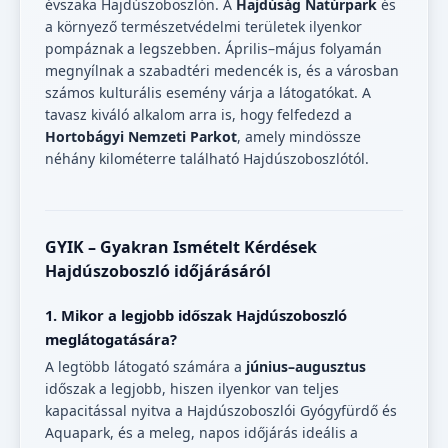
évszaka Hajdúszoboszlón. A
Hajdúság Natúrpark
és
a környező természetvédelmi területek ilyenkor
pompáznak a legszebben. Április–május folyamán
megnyílnak a szabadtéri medencék is, és a városban
számos kulturális esemény várja a látogatókat. A
tavasz kiváló alkalom arra is, hogy felfedezd a
Hortobágyi Nemzeti Parkot
, amely mindössze
néhány kilométerre található Hajdúszoboszlótól.
GYIK – Gyakran Ismételt Kérdések
Hajdúszoboszló időjárásáról
1. Mikor a legjobb időszak Hajdúszoboszló
meglátogatására?
A legtöbb látogató számára a
június–augusztus
időszak a legjobb, hiszen ilyenkor van teljes
kapacitással nyitva a Hajdúszoboszlói Gyógyfürdő és
Aquapark, és a meleg, napos időjárás ideális a