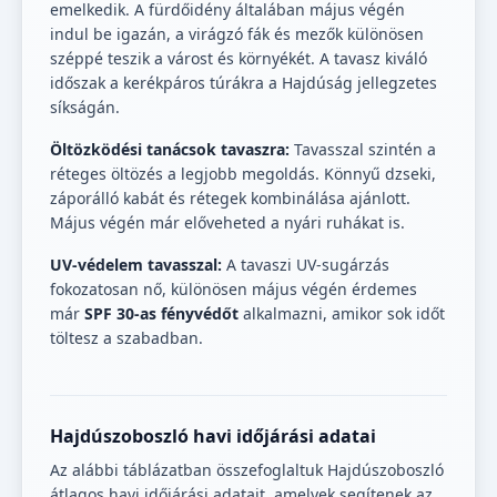
emelkedik. A fürdőidény általában május végén
indul be igazán, a virágzó fák és mezők különösen
széppé teszik a várost és környékét. A tavasz kiváló
időszak a kerékpáros túrákra a Hajdúság jellegzetes
síkságán.
Öltözködési tanácsok tavaszra:
Tavasszal szintén a
réteges öltözés a legjobb megoldás. Könnyű dzseki,
záporálló kabát és rétegek kombinálása ajánlott.
Május végén már előveheted a nyári ruhákat is.
UV-védelem tavasszal:
A tavaszi UV-sugárzás
fokozatosan nő, különösen május végén érdemes
már
SPF 30-as fényvédőt
alkalmazni, amikor sok időt
töltesz a szabadban.
Hajdúszoboszló havi időjárási adatai
Az alábbi táblázatban összefoglaltuk Hajdúszoboszló
átlagos havi időjárási adatait, amelyek segítenek az