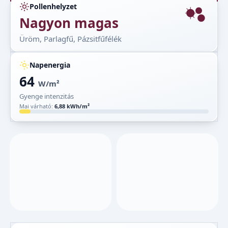
Pollenhelyzet
Nagyon magas
Üröm, Parlagfű, Pázsitfűfélék
Napenergia
64
W/m²
Gyenge intenzitás
Mai várható:
6,88 kWh/m²