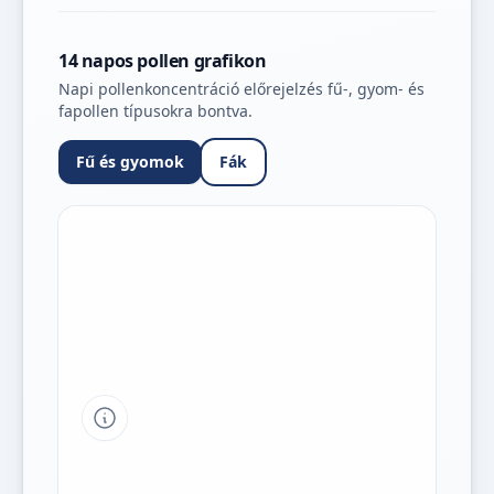
14 napos pollen grafikon
Napi pollenkoncentráció előrejelzés fű-, gyom- és
fapollen típusokra bontva.
Fű és gyomok
Fák
Tipp a grafikon jelmagyarázatához