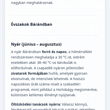
nagyban meghatároznak.
Évszakok Bárándban
Nyár (június – augusztus)
A nyár Bárándban
forró és napos
, a hőmérséklet
rendszeresen meghaladja a 30 °C-ot, extrém
esetekben akár 38–40 °C-os kánikulák is
előfordulnak. A csapadék nyáron jellemzően
zivatarok formájában
hullik, amelyek gyorsan
elvonulnak, de intenzívek lehetnek. A hosszú
napsütéses órák száma miatt a szabadtéri
programok, mint például a Hortobágy megismerése,
különösen kellemes élményt nyújtanak.
Öltözködési tanácsok nyárra:
Válassz könnyű,
légáteresztő anyagokból készült ruhákat, lehetőleg