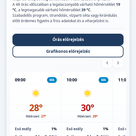
A 48 órás időszakban a legalacsonyabb várható hőmérséklet
19
°C
, a legmagasabb várható hőmérséklet
39 °C
.
Szabadidős program, strandolás, vízparti séta vagy kirándulás
előtt érdemes figyelni a friss adatokat és a viharjelzést is.
Órás előrejelzés
Grafikonos előrejelzés
09:00
10:00
11:00
MA
MA
28°
30°
Hőérzet:
27°
Hőérzet:
29°
Hőé
Eső esély
1%
Eső esély
1%
Eső esély