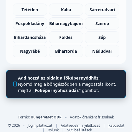
Tetétlen
Kaba
Sárrétudvari
Püspökladány
Biharnagybajom
Szerep
Bihardancsháza
Földes
Sáp
Nagyrábé
Bihartorda
Nádudvar
Add hozzá az oldalt a főképernyődhöz!
Nyomd meg a böngésződben a megosztás ikont,
majd a
„Főképernyőhöz adás"
gombot.
Forrás:
HungaroMet ODP
–
Adatok óránként frissülnek
© 2026
-
Jogi nyilatkozat
|
Adatvédelmi nyilatkozat
|
Kapcsolat
|
Rólunk
|
Süti beállítások