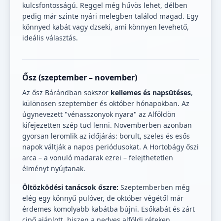
kulcsfontosságú. Reggel még hűvös lehet, délben
pedig már szinte nyári melegben találod magad. Egy
könnyed kabát vagy dzseki, ami könnyen levehető,
ideális választás.
Ősz (szeptember – november)
Az ősz Bárándban sokszor
kellemes és napsütéses
,
különösen szeptember és október hónapokban. Az
úgynevezett "vénasszonyok nyara" az Alföldön
kifejezetten szép tud lenni. Novemberben azonban
gyorsan leromlik az időjárás: borult, szeles és esős
napok váltják a napos periódusokat. A Hortobágy őszi
arca – a vonuló madarak ezrei – felejthetetlen
élményt nyújtanak.
Öltözködési tanácsok őszre:
Szeptemberben még
elég egy könnyű pulóver, de október végétől már
érdemes komolyabb kabátba bújni. Esőkabát és zárt
cipő ajánlott, hiszen a nedves alföldi réteken