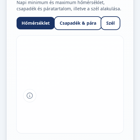
Napi minimum és maximum hőmérséklet,
csapadék és páratartalom, illetve a szél alakulása.
Hőmérséklet
Csapadék & pára
Szél
Tipp a grafikon jelmagyarázatához