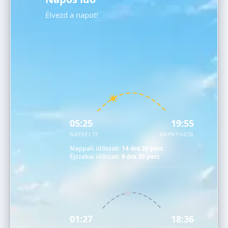
Élvezd a napot!
05:25
19:55
NAPKELTE
NAPNYUGTA
Nappali időszak:
14 óra 30 perc
Éjszakai időszak:
9 óra 30 perc
01:27
18:36