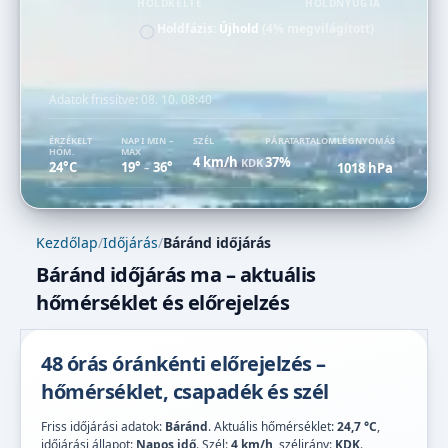
HOLDKELTE
HOLDNYUGTA
Holdfázis:
Újhold
(4% megvilágított)
Adatok frissítve:
08. 10. 08:40
ÉRZÉKELT
NAPI MIN –
SZÉL
PÁRATARTALOM
LÉGNYOMÁS
HŐM.
MAX
4 km/h
37%
KDK
24°C
19°
36°
1018 hPa
–
Kezdőlap
/
Időjárás
/
Báránd időjárás
Báránd időjárás ma – aktuális
hőmérséklet és előrejelzés
48 órás óránkénti előrejelzés –
hőmérséklet, csapadék és szél
Friss időjárási adatok:
Báránd
. Aktuális hőmérséklet:
24,7 °C
,
időjárási állapot:
Napos idő
. Szél:
4 km/h
, szélirány:
KDK
.