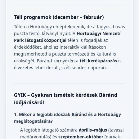
Téli programok (december – február)
Télen a Hortobágy elnéptelenedik, de a fagyos, havas
puszta festői látványt nyújt. A
Hortobágyi Nemzeti
Park látogatóközpontjai
télen is fogadják az
érdeklődőket, ahol az interaktív kiállításokon
megismerheted a puszta természeti és kulturális
örökségét. Báránd környékén a
téli kerékpározás
is
élvezetes lehet derült, szélcsendes napokon.
GYIK – Gyakran ismételt kérdések Báránd
időjárásáról
1. Mikor a legjobb időszak Báránd és a Hortobágy
meglátogatására?
A legtöbb látogató számára
április–május
(tavaszi
madárvonulás) és
szeptember–október
(darvak