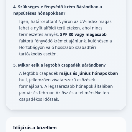
4. Szükséges-e fényvédő krém Bárándban a
napsütéses hónapokban?
Igen, határozottan! Nyáron az UV-index magas
lehet a nyílt alföldi területeken, ahol nincs
természetes árnyék.
SPF 30 vagy magasabb
faktorú fényvédő krémet ajánlunk, különösen a
Hortobágyon való hosszabb szabadtéri
tartózkodás esetén.
5. Mikor esik a legtöbb csapadék Bárándban?
A legtöbb csapadék
május és június hónapokban
hull, jellemzően zivatarszerű esőzések
formájában. A legszárazabb hónapok általában
január és február. Az ősz és a tél mérsékelten
csapadékos időszak.
Időjárás a közelben