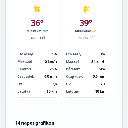
36°
39°
Minimum:
19°
Minimum:
23°
Mi
Napos idő
Napos idő
Eső esély
1%
Eső esély
1%
Eső esé
Max szél
10 km/h
Max szél
34 km/h
Max szé
Páratart.
28%
Páratart.
24%
Páratart
Csapadék
0,0 mm
Csapadék
0,0 mm
Csapad
UV
7,6
UV
7,1
UV
Látótáv
10 km
Látótáv
10 km
Látótáv
14 napos grafikon