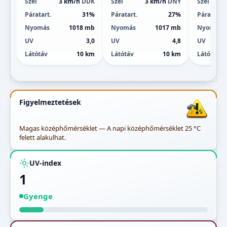
Szél
3 km/h
DDK
Szél
3 km/h
DNY
Szél
Páratart.
31%
Páratart.
27%
Páratart.
Nyomás
1018 mb
Nyomás
1017 mb
Nyomás
UV
3,0
UV
4,8
UV
Látótáv
10 km
Látótáv
10 km
Látótáv
Figyelmeztetések
Magas középhőmérséklet — A napi középhőmérséklet 25 °C
felett alakulhat.
UV-index
1
Gyenge