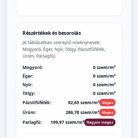
Részértékek és besorolás
(A táblázatban szereplő növénynevek:
Mogyoró, Éger, Nyír, Tölgy, Pázsitfűfélék,
Üröm, Parlagfű)
Mogyoró:
0 szem/m³
Éger:
0 szem/m³
Nyír:
0 szem/m³
Tölgy:
0 szem/m³
Pázsitfűfélék:
92,65 szem/m³
Magas
Üröm:
286,78 szem/m³
Magas
Parlagfű:
199,97 szem/m³
Nagyon magas