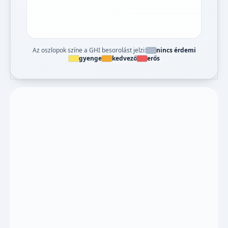
Az oszlopok színe a GHI besorolást jelzi:
nincs érdemi
gyenge
kedvező
erős