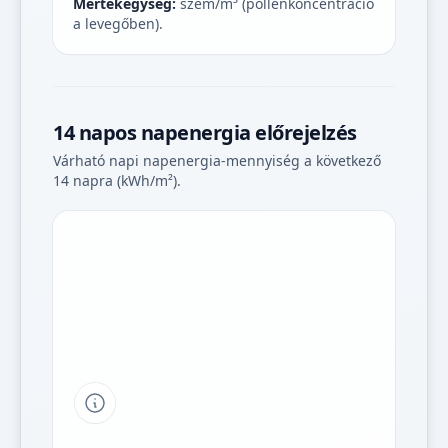
Mértékegység:
szem/m³ (pollenkoncentráció
a levegőben).
14 napos napenergia előrejelzés
Várható napi napenergia-mennyiség a következő
14 napra (kWh/m²).
Tipp a grafikon jelmagyarázatához