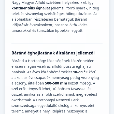
Nagy Magyar Alföld szívében helyezkedik el, így
kontinentális éghajlat
jellemzi: forró nyarak, hideg
telek és viszonylag szélsőséges hőingadozások. Az
alábbiakban részletesen bemutatjuk Báránd
időjárását évszakonként, hasznos öltözködési
tanácsokkal és turisztikai tippekkel együtt.
Báránd éghajlatának általános jellemzői
Báránd a Hortobágy közelségének köszönhetően
erősen magán viseli az alföldi puszta éghajlati
hatásait. Az éves középhőmérséklet
10–11 °C
körül
alakul, az évi csapadékmennyiség pedig viszonylag
alacsony, általában
500–580 mm
között mozog. A
szél erős tényező lehet, különösen tavasszal és
ősszel, amikor az alföldi szélrohamok meglepetést
okozhatnak. A Hortobágyi Nemzeti Park
szomszédsága egyedülálló ökológiai környezetet
teremt, amelyet a helyi időjárási viszonyok is