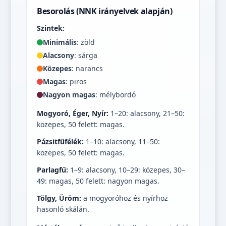
Besorolás (NNK irányelvek alapján)
Szintek:
Minimális
: zöld
Alacsony
: sárga
Közepes
: narancs
Magas
: piros
Nagyon magas
: mélybordó
Mogyoró, Éger, Nyír:
1–20: alacsony, 21–50:
közepes, 50 felett: magas.
Pázsitfűfélék:
1–10: alacsony, 11–50:
közepes, 50 felett: magas.
Parlagfű:
1–9: alacsony, 10–29: közepes, 30–
49: magas, 50 felett: nagyon magas.
Tölgy, Üröm:
a mogyoróhoz és nyírhoz
hasonló skálán.