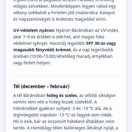
világos színekben. Mindenképpen legyen nálad egy
vékony szélkabát a hirtelen jött zivatarokra. Kalapot
és napszemüveget is érdemes magaddal vinni.
UV-védelem nyáron:
Nyáron Bárándban az UV-index
akár 7–9-es értéket is elérhet, ami magas fokú
védelmet igényel. Használj legalább
SPF 30-as vagy
magasabb fényvédő krémet
, és a nap legerősebb
óráiban (10:00–15:00) lehetőleg maradj árnyékban
vagy fedett helyen.
Tél (december – február)
A tél Bárándban
hideg és szeles
, az alföldi síkságon
semmi sem véd a hideg északi szelektől. A
hőmérséklet gyakran süllyed -5 és -10 °C alá, de a
leghidegebb napokon -15 °C-os fagyok sem ritkák.
Hó is esik, bár az összesült hótakaró általában nem
tartós. A Hortobágy télen különleges látványt nyújt, a