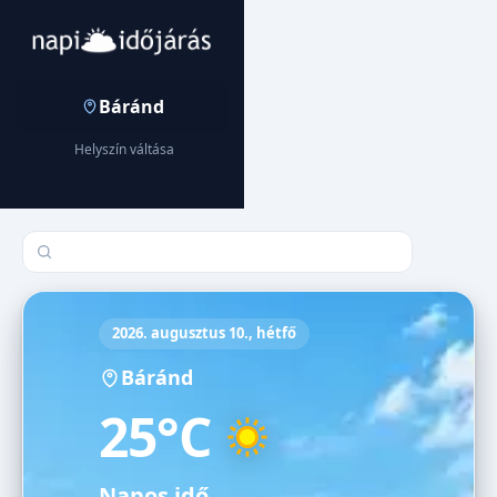
Báránd
Helyszín váltása
Település keresése
2026. augusztus 10., hétfő
Báránd
25°C
Napos idő