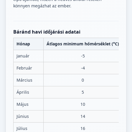
könnyen megázhat az ember.
Báránd havi időjárási adatai
Hónap
Átlagos minimum hőmérséklet (°C)
Át
Január
-5
Február
-4
Március
0
Április
5
Május
10
Június
14
Július
16