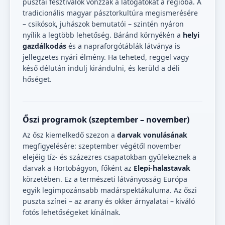
pusztai fesztiválok vonzzák a látogatókat a régióba. A
tradicionális magyar pásztorkultúra megismerésére
– csikósok, juhászok bemutatói – szintén nyáron
nyílik a legtöbb lehetőség. Báránd környékén a
helyi
gazdálkodás
és a napraforgótáblák látványa is
jellegzetes nyári élmény. Ha teheted, reggel vagy
késő délután indulj kirándulni, és kerüld a déli
hőséget.
Őszi programok (szeptember – november)
Az ősz kiemelkedő szezon a
darvak vonulásának
megfigyelésére: szeptember végétől november
elejéig tíz- és százezres csapatokban gyülekeznek a
darvak a Hortobágyon, főként az
Elepi-halastavak
körzetében. Ez a természeti látványosság Európa
egyik legimpozánsabb madárspektákuluma. Az őszi
puszta színei – az arany és okker árnyalatai – kiváló
fotós lehetőségeket kínálnak.