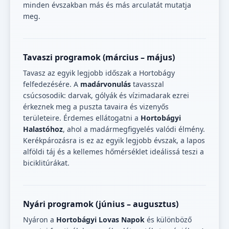
minden évszakban más és más arculatát mutatja
meg.
Tavaszi programok (március – május)
Tavasz az egyik legjobb időszak a Hortobágy
felfedezésére. A
madárvonulás
tavasszal
csúcsosodik: darvak, gólyák és vízimadarak ezrei
érkeznek meg a puszta tavaira és vizenyős
területeire. Érdemes ellátogatni a
Hortobágyi
Halastóhoz
, ahol a madármegfigyelés valódi élmény.
Kerékpározásra is ez az egyik legjobb évszak, a lapos
alföldi táj és a kellemes hőmérséklet ideálissá teszi a
biciklitúrákat.
Nyári programok (június – augusztus)
Nyáron a
Hortobágyi Lovas Napok
és különböző