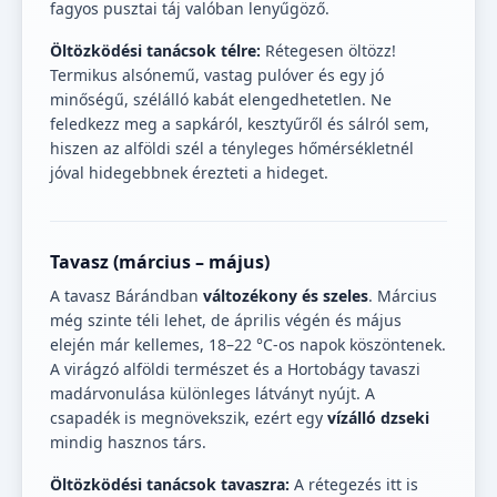
fagyos pusztai táj valóban lenyűgöző.
Öltözködési tanácsok télre:
Rétegesen öltözz!
Termikus alsónemű, vastag pulóver és egy jó
minőségű, szélálló kabát elengedhetetlen. Ne
feledkezz meg a sapkáról, kesztyűről és sálról sem,
hiszen az alföldi szél a tényleges hőmérsékletnél
jóval hidegebbnek érezteti a hideget.
Tavasz (március – május)
A tavasz Bárándban
változékony és szeles
. Március
még szinte téli lehet, de április végén és május
elején már kellemes, 18–22 °C-os napok köszöntenek.
A virágzó alföldi természet és a Hortobágy tavaszi
madárvonulása különleges látványt nyújt. A
csapadék is megnövekszik, ezért egy
vízálló dzseki
mindig hasznos társ.
Öltözködési tanácsok tavaszra:
A rétegezés itt is