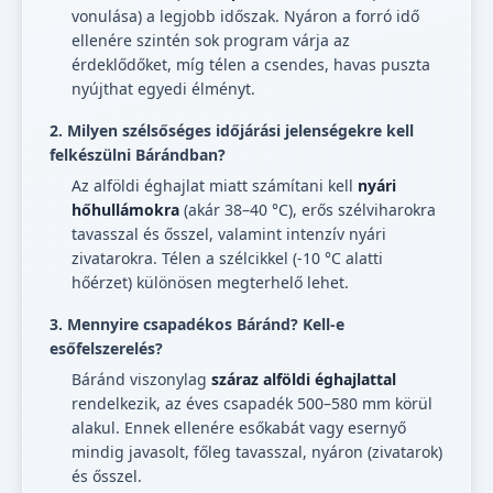
vonulása) a legjobb időszak. Nyáron a forró idő
ellenére szintén sok program várja az
érdeklődőket, míg télen a csendes, havas puszta
nyújthat egyedi élményt.
2. Milyen szélsőséges időjárási jelenségekre kell
felkészülni Bárándban?
Az alföldi éghajlat miatt számítani kell
nyári
hőhullámokra
(akár 38–40 °C), erős szélviharokra
tavasszal és ősszel, valamint intenzív nyári
zivatarokra. Télen a szélcikkel (-10 °C alatti
hőérzet) különösen megterhelő lehet.
3. Mennyire csapadékos Báránd? Kell-e
esőfelszerelés?
Báránd viszonylag
száraz alföldi éghajlattal
rendelkezik, az éves csapadék 500–580 mm körül
alakul. Ennek ellenére esőkabát vagy esernyő
mindig javasolt, főleg tavasszal, nyáron (zivatarok)
és ősszel.