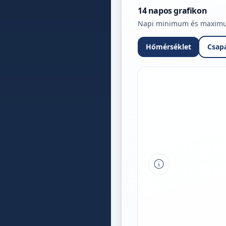
14 napos grafikon
Napi minimum és maximum 
Hőmérséklet
Csap
Tipp a grafikon 