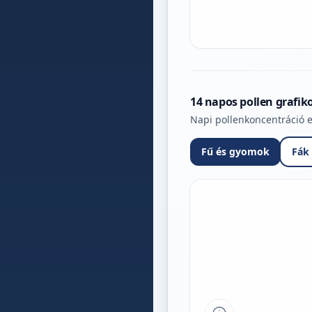
14 napos pollen grafik
Napi pollenkoncentráció e
Fű és gyomok
Fák