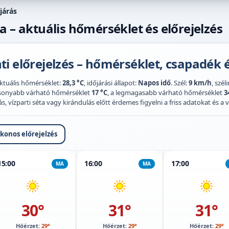
járás
a – aktuális hőmérséklet és előrejelzés
i előrejelzés – hőmérséklet, csapadék é
Aktuális hőmérséklet:
28,3 °C
, időjárási állapot:
Napos idő
. Szél:
9 km/h
, szél
acsonyabb várható hőmérséklet
17 °C
, a legmagasabb várható hőmérséklet
3
 vízparti séta vagy kirándulás előtt érdemes figyelni a friss adatokat és a vi
ikonos előrejelzés
15:00
16:00
17:00
MA
MA
30°
31°
31°
Hőérzet:
29°
Hőérzet:
29°
Hőérzet:
29°