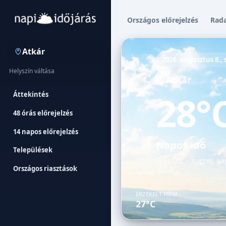
Országos előrejelzés
Rad
Atkár
2026. augusztus 8.,
Helyszín váltása
Atkár
28°
Áttekintés
48 órás előrejelzés
14 napos előrejelzés
Napos idő
Települések
Erős UV – naptej, sa
Országos riasztások
Adatok frissítve:
ÉRZÉKELT HŐM.
27°C