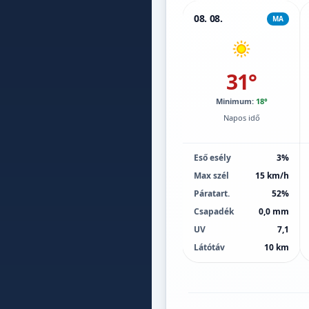
08. 08.
MA
31°
Minimum:
18°
Napos idő
Eső esély
3%
Max szél
15 km/h
Páratart.
52%
Csapadék
0,0 mm
UV
7,1
Látótáv
10 km