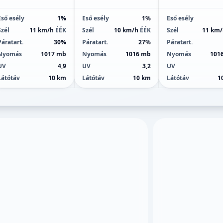
Eső esély
1%
Eső esély
1%
Eső esély
Szél
11 km/h
ÉÉK
Szél
10 km/h
ÉÉK
Szél
11 km
Páratart.
30%
Páratart.
27%
Páratart.
Nyomás
1017 mb
Nyomás
1016 mb
Nyomás
101
UV
4,9
UV
3,2
UV
Látótáv
10 km
Látótáv
10 km
Látótáv
1