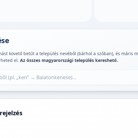
ése
st követő betűt a település nevéből (bárhol a szóban), és máris muta
rheted el.
Az összes magyarországi település kereshető.
rejelzés