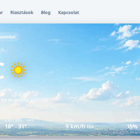
ar
Riasztások
Blog
Kapcsolat
 szombat
C
pka és árnyék ajánlott!
NAPI MIN – MAX
SZÉL
PÁRAT
18°
31°
9 km/h
35%
–
ÉÉK