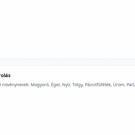
jelmagyarázatához
rolás
 növénynevek: Mogyoró, Éger, Nyír, Tölgy, Pázsitfűfélék, Üröm, Parl