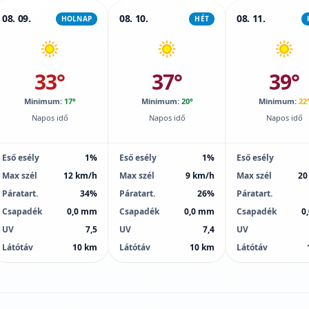
08. 09.
08. 10.
08. 11.
HOLNAP
HÉT
33°
37°
39°
Minimum:
17°
Minimum:
20°
Minimum:
22
Napos idő
Napos idő
Napos idő
Eső esély
1%
Eső esély
1%
Eső esély
Max szél
12 km/h
Max szél
9 km/h
Max szél
20
Páratart.
34%
Páratart.
26%
Páratart.
Csapadék
0,0 mm
Csapadék
0,0 mm
Csapadék
0
UV
7,5
UV
7,4
UV
Látótáv
10 km
Látótáv
10 km
Látótáv