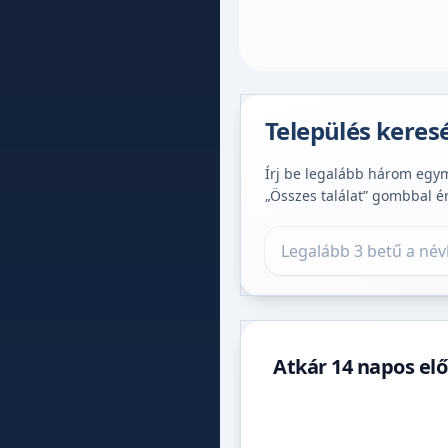
Település keres
Írj be legalább három egymá
„Összes találat” gombbal é
Település keresése
Atkár 14 napos elő