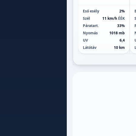
Eső esély
2%
Szél
11 km/h
ÉÉK
Páratart.
33%
Nyomás
1018 mb
UV
6,4
Látótáv
10 km