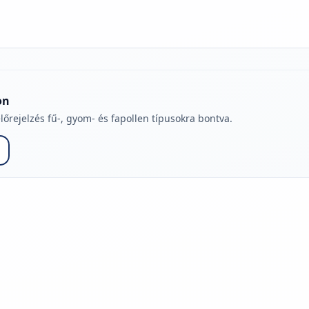
on
lőrejelzés fű-, gyom- és fapollen típusokra bontva.