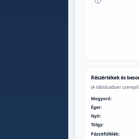
Tipp a grafikon 
Részértékek és beso
(A táblázatban szereplő
Mogyoró:
Éger:
Nyír:
Tölgy:
Pázsitfűfélék: