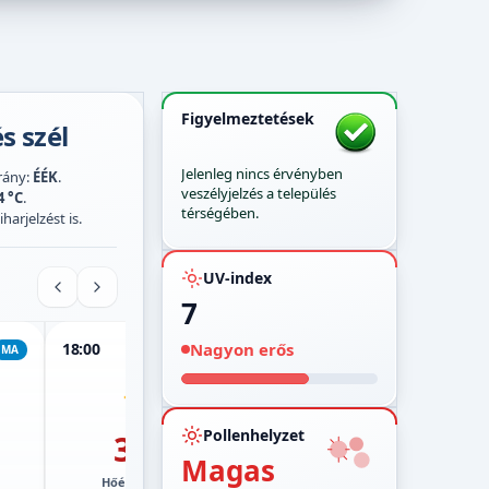
Figyelmeztetések
s szél
Jelenleg nincs érvényben
irány:
ÉÉK
.
veszélyjelzés a település
4 °C
.
térségében.
harjelzést is.
UV-index
7
Nagyon erős
18:00
19:00
20:00
MA
MA
MA
Pollenhelyzet
31°
29°
Magas
Hőérzet:
28°
Hőérzet:
27°
Hő