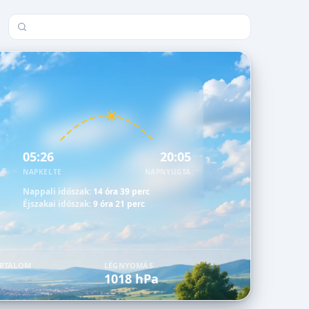
Település keresése
05:26
20:05
NAPKELTE
NAPNYUGTA
Nappali időszak:
14 óra 39 perc
Éjszakai időszak:
9 óra 21 perc
ARTALOM
LÉGNYOMÁS
1018 hPa