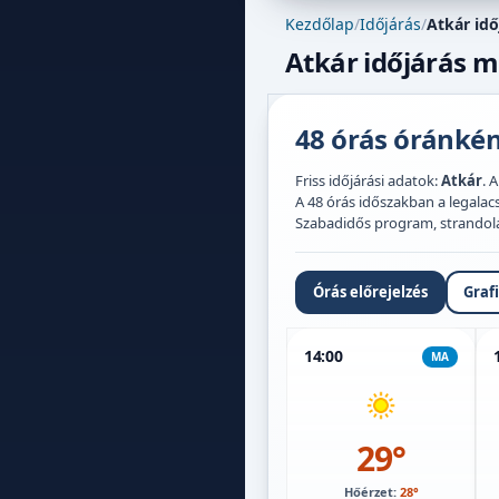
Kezdőlap
/
Időjárás
/
Atkár idő
Atkár időjárás m
48 órás óránként
Friss időjárási adatok:
Atkár
. 
A 48 órás időszakban a legal
Szabadidős program, strandolás,
Órás előrejelzés
Graf
14:00
MA
29°
Hőérzet:
28°