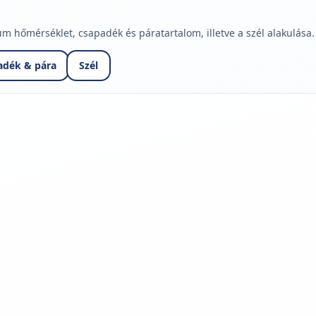
hőmérséklet, csapadék és páratartalom, illetve a szél alakulása.
adék & pára
Szél
jelmagyarázatához