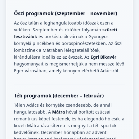
Őszi programok (szeptember – november)
Az ősz talán a leghangulatosabb időszak ezen a
vidéken. Szeptember és október folyamán
szüreti
fesztiválok
és borkóstolók várnak a Gyöngyös
környéki pincékben és borospincészetekben. Az őszi
lombszínek a Mátrában lélegzetelállítóak,
kirándulásra ideális ez az évszak. Az
Egri Bikavér
hagyományait is megismerhetjük a nem messze lévő
Eger városában, amely könnyen elérhető Adácsról.
Téli programok (december – február)
Télen Adács és környéke csendesebb, de annál
hangulatosabb. A
Mátra
hóval borított csúcsai
romantikus képet festenek, és ha elegendő hó esik, a
közeli Mátraháza síterep is megnyit a téli sportok
kedvelőinek. December hónapban az adventi