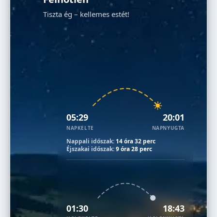
Tiszta ég – kellemes estét!
05:29
20:01
NAPKELTE
NAPNYUGTA
Nappali időszak:
14 óra 32 perc
Éjszakai időszak:
9 óra 28 perc
01:30
18:43