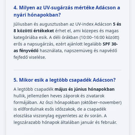
4. Milyen az UV-sugárzás mértéke Adácson a
nyári hónapokban?
Júliusban és augusztusban az UV-index Adácson
5 és
8 közötti értékeket
érhet el, ami közepes és magas
kategóriába esik. A déli órákban (10:00–16:00 között)
erős a napsugárzás, ezért ajánlott legalább
SPF 30-
as fényvédő
használata, napszemüveg és napvédő
fejfedő viselése.
5. Mikor esik a legtöbb csapadék Adácson?
A legtöbb csapadék
május és június hónapokban
hullik, jellemzően heves záporok és zivatarok
formájában. Az őszi hónapokban (október–november)
is előfordulnak esős időszakok, de a csapadék
eloszlása viszonylag egyenletes az év során. A
legszárazabb hónapok általában január és február.