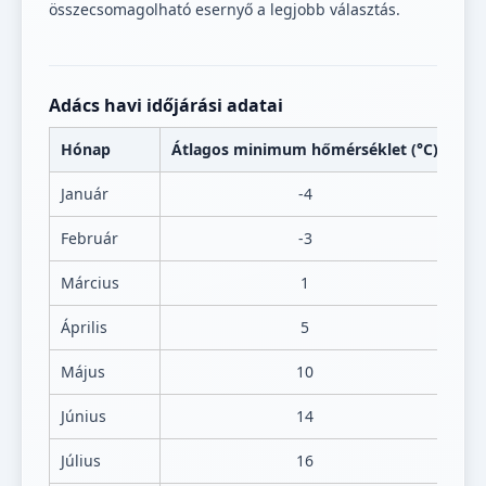
összecsomagolható esernyő a legjobb választás.
Adács havi időjárási adatai
Hónap
Átlagos minimum hőmérséklet (°C)
Át
Január
-4
Február
-3
Március
1
Április
5
Május
10
Június
14
Július
16