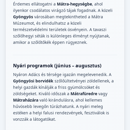
Érdemes ellátogatni a
Mátra-hegységbe
, ahol
ilyenkor csodálatos virágzó tájak fogadnak. A közeli
Gyöngyös
városában megtekintheted a Mátra
Múzeumot, és elindulhatsz a közeli
természetvédelmi területek ösvényein. A tavaszi
szőlőhegyi séták is különleges élményt nyújtanak,
amikor a szőlőtőkék éppen rügyeznek.
Nyári programok (június – augusztus)
Nyáron Adács és térsége igazán megelevenedik. A
Gyöngyösi borvidék
szőlőültetvényei zöldellenek, a
helyi gazdák kínálják a friss gyümölcsöket és
zöldségeket. Kiváló időszak a
Mátrafüredre
vagy
Mátraházára
való kirándulásra, ahol kellemes
hűvösebb levegőn túrázhatunk. A nyári meleg
estéken a helyi falusi rendezvények, fesztiválok is
vonzzák a látogatókat.