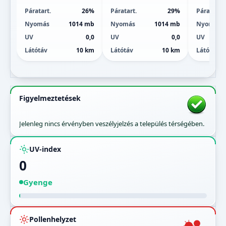
Páratart.
26%
Páratart.
29%
Páratart.
Nyomás
1014 mb
Nyomás
1014 mb
Nyomás
UV
0,0
UV
0,0
UV
Látótáv
10 km
Látótáv
10 km
Látótáv
Figyelmeztetések
Jelenleg nincs érvényben veszélyjelzés a település térségében.
UV-index
0
Gyenge
Pollenhelyzet