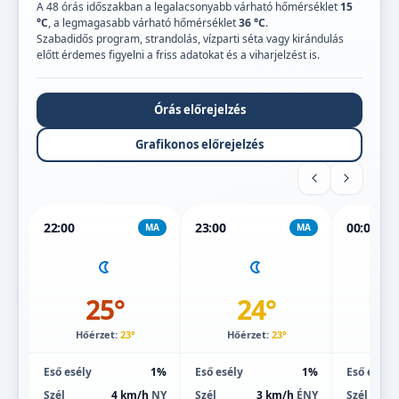
A 48 órás időszakban a legalacsonyabb várható hőmérséklet
15
°C
, a legmagasabb várható hőmérséklet
36 °C
.
Szabadidős program, strandolás, vízparti séta vagy kirándulás
előtt érdemes figyelni a friss adatokat és a viharjelzést is.
Órás előrejelzés
Grafikonos előrejelzés
22:00
23:00
00:00
MA
MA
25°
24°
Hőérzet:
23°
Hőérzet:
23°
Hőé
Eső esély
1%
Eső esély
1%
Eső esély
Szél
4 km/h
NY
Szél
3 km/h
ÉNY
Szél