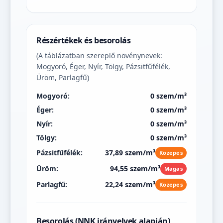
Részértékek és besorolás
(A táblázatban szereplő növénynevek:
Mogyoró, Éger, Nyír, Tölgy, Pázsitfűfélék,
Üröm, Parlagfű)
Mogyoró:
0 szem/m³
Éger:
0 szem/m³
Nyír:
0 szem/m³
Tölgy:
0 szem/m³
Pázsitfűfélék:
37,89 szem/m³
Közepes
Üröm:
94,55 szem/m³
Magas
Parlagfű:
22,24 szem/m³
Közepes
Besorolás (NNK irányelvek alapján)