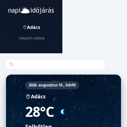
Adács
Helyszín váltása
Település keresése
2026. augusztus 10., hétfő
Adács
28°C
Felhőtlen