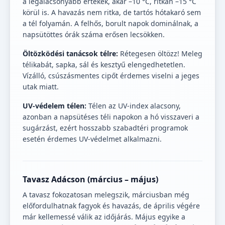
a legalacsonyabb értékek, akár –10 °C, ritkán –15 °C
körül is. A havazás nem ritka, de tartós hótakaró sem
a tél folyamán. A felhős, borult napok dominálnak, a
napsütöttes órák száma erősen lecsökken.
Öltözködési tanácsok télre:
Rétegesen öltözz! Meleg
télikabát, sapka, sál és kesztyű elengedhetetlen.
Vízálló, csúszásmentes cipőt érdemes viselni a jeges
utak miatt.
UV-védelem télen:
Télen az UV-index alacsony,
azonban a napsütéses téli napokon a hó visszaveri a
sugárzást, ezért hosszabb szabadtéri programok
esetén érdemes UV-védelmet alkalmazni.
Tavasz Adácson (március – május)
A tavasz fokozatosan melegszik, márciusban még
előfordulhatnak fagyok és havazás, de április végére
már kellemessé válik az időjárás. Május egyike a