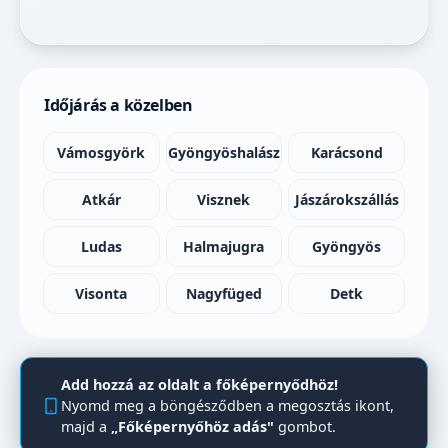
Időjárás a közelben
Vámosgyörk
Gyöngyöshalász
Karácsond
Atkár
Visznek
Jászárokszállás
Ludas
Halmajugra
Gyöngyös
Visonta
Nagyfüged
Detk
Add hozzá az oldalt a főképernyődhöz!
Nyomd meg a böngésződben a megosztás ikont,
majd a
„Főképernyőhöz adás"
gombot.