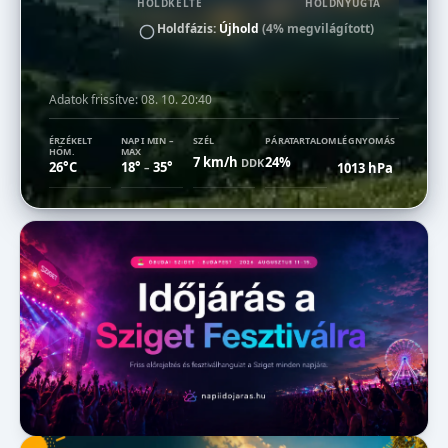
HOLDKELTE
HOLDNYUGTA
Holdfázis:
Újhold
(4% megvilágított)
Adatok frissítve:
08. 10. 20:40
ÉRZÉKELT
NAPI MIN –
SZÉL
PÁRATARTALOM
LÉGNYOMÁS
HŐM.
MAX
7 km/h
24%
DDK
26°C
18°
35°
1013 hPa
–