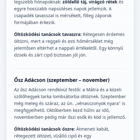
legszebb hónapoknak:
zöldellő táj, virágzó rétek
és
egyre hosszabb napsütéses napok jellemzik. A
csapadék tavasszal is mérsékelt, főleg záporok
formájában érkezik.
Öltözködési tanácsok tavaszra:
Rétegesen érdemes
öltözni, mert a reggeli és esti hőmérséklet még
jelentősen eltérhet a nappali értékektől. Egy könnyű
dzseki és zárt cipő biztosan jól jön.
Ősz Adácson (szeptember – november)
Az ősz Adácson rendkívül festői: a Mátra és a közeli
szőlőhegyek tarka lombsátorba öltöznek. Szeptember
még meleg és száraz, az ún. „vénasszonyok nyara" is
megfigyelhető. Októberben kezd hűlni az idő,
novemberben pedig már őszi esők és köd is jellemző.
Öltözködési tanácsok őszre:
Átmeneti kabát,
rétegezett öltözet, vízálló cipő és egy