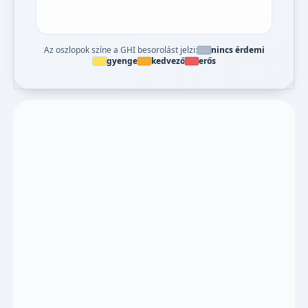
Az oszlopok színe a GHI besorolást jelzi:
nincs érdemi
gyenge
kedvező
erős