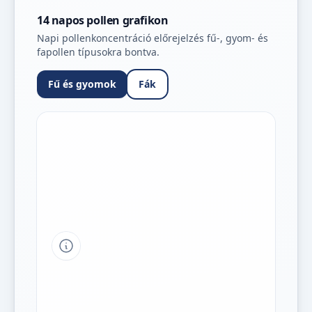
14 napos pollen grafikon
Napi pollenkoncentráció előrejelzés fű-, gyom- és
fapollen típusokra bontva.
Fű és gyomok
Fák
Tipp a grafikon jelmagyarázatához