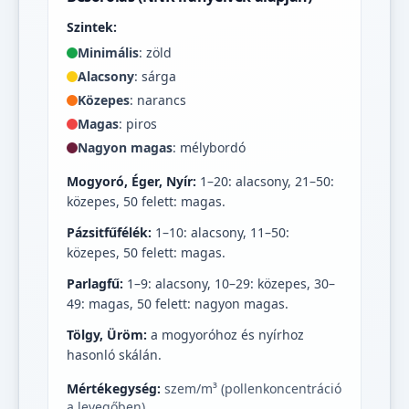
Szintek:
Minimális
: zöld
Alacsony
: sárga
Közepes
: narancs
Magas
: piros
Nagyon magas
: mélybordó
Mogyoró, Éger, Nyír:
1–20: alacsony, 21–50:
közepes, 50 felett: magas.
Pázsitfűfélék:
1–10: alacsony, 11–50:
közepes, 50 felett: magas.
Parlagfű:
1–9: alacsony, 10–29: közepes, 30–
49: magas, 50 felett: nagyon magas.
Tölgy, Üröm:
a mogyoróhoz és nyírhoz
hasonló skálán.
Mértékegység:
szem/m³ (pollenkoncentráció
a levegőben).