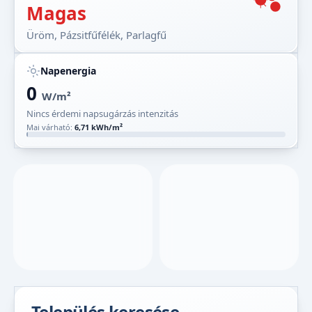
Magas
Üröm, Pázsitfűfélék, Parlagfű
Napenergia
0
W/m²
Nincs érdemi napsugárzás intenzitás
Mai várható:
6,71 kWh/m²
Település keresése