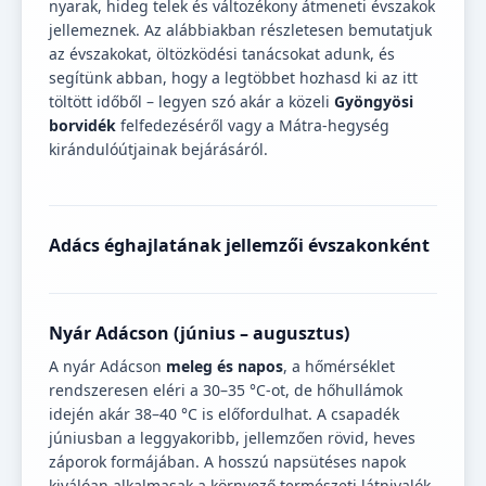
nyarak, hideg telek és változékony átmeneti évszakok
jellemeznek. Az alábbiakban részletesen bemutatjuk
az évszakokat, öltözködési tanácsokat adunk, és
segítünk abban, hogy a legtöbbet hozhasd ki az itt
töltött időből – legyen szó akár a közeli
Gyöngyösi
borvidék
felfedezéséről vagy a Mátra-hegység
kirándulóútjainak bejárásáról.
Adács éghajlatának jellemzői évszakonként
Nyár Adácson (június – augusztus)
A nyár Adácson
meleg és napos
, a hőmérséklet
rendszeresen eléri a 30–35 °C-ot, de hőhullámok
idején akár 38–40 °C is előfordulhat. A csapadék
júniusban a leggyakoribb, jellemzően rövid, heves
záporok formájában. A hosszú napsütéses napok
kiválóan alkalmasak a környező természeti látnivalók