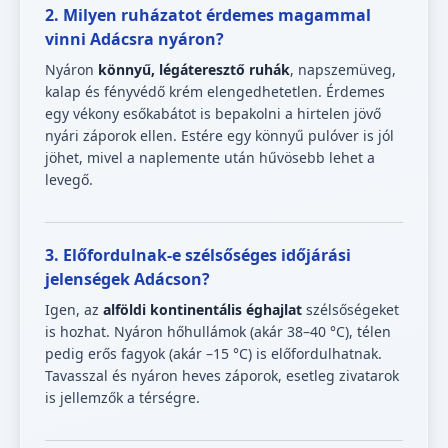
2. Milyen ruházatot érdemes magammal
vinni Adácsra nyáron?
Nyáron
könnyű, légáteresztő ruhák
, napszemüveg,
kalap és fényvédő krém elengedhetetlen. Érdemes
egy vékony esőkabátot is bepakolni a hirtelen jövő
nyári záporok ellen. Estére egy könnyű pulóver is jól
jöhet, mivel a naplemente után hűvösebb lehet a
levegő.
3. Előfordulnak-e szélsőséges időjárási
jelenségek Adácson?
Igen, az
alföldi kontinentális éghajlat
szélsőségeket
is hozhat. Nyáron hőhullámok (akár 38–40 °C), télen
pedig erős fagyok (akár –15 °C) is előfordulhatnak.
Tavasszal és nyáron heves záporok, esetleg zivatarok
is jellemzők a térségre.