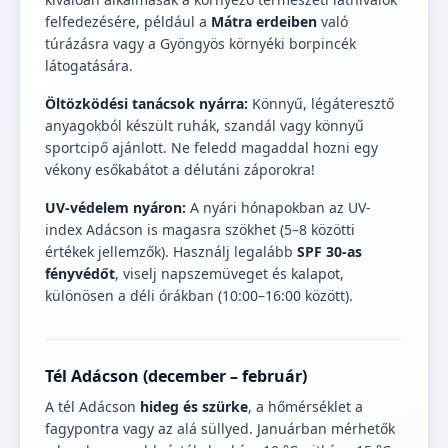
felfedezésére, például a
Mátra erdeiben
való
túrázásra vagy a Gyöngyös környéki borpincék
látogatására.
Öltözködési tanácsok nyárra:
Könnyű, légáteresztő
anyagokból készült ruhák, szandál vagy könnyű
sportcipő ajánlott. Ne feledd magaddal hozni egy
vékony esőkabátot a délutáni záporokra!
UV-védelem nyáron:
A nyári hónapokban az UV-
index Adácson is magasra szökhet (5–8 közötti
értékek jellemzők). Használj legalább
SPF 30-as
fényvédőt
, viselj napszemüveget és kalapot,
különösen a déli órákban (10:00–16:00 között).
Tél Adácson (december – február)
A tél Adácson
hideg és szürke
, a hőmérséklet a
fagypontra vagy az alá süllyed. Januárban mérhetők