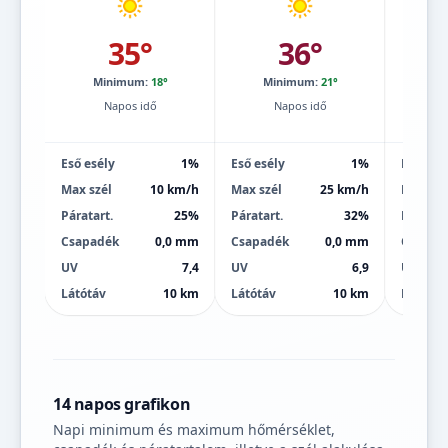
35°
36°
Minimum:
18°
Minimum:
21°
Mi
Napos idő
Napos idő
Eső esély
1%
Eső esély
1%
Eső esé
Max szél
10 km/h
Max szél
25 km/h
Max szé
Páratart.
25%
Páratart.
32%
Páratart
Csapadék
0,0 mm
Csapadék
0,0 mm
Csapad
UV
7,4
UV
6,9
UV
Látótáv
10 km
Látótáv
10 km
Látótáv
14 napos grafikon
Napi minimum és maximum hőmérséklet,