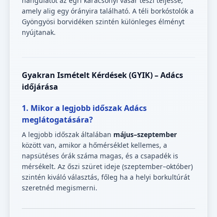
hangulatot az egri karácsonyi vásár teszi teljessé,
amely alig egy órányira található. A téli borkóstolók a
Gyöngyösi borvidéken szintén különleges élményt
nyújtanak.
Gyakran Ismételt Kérdések (GYIK) – Adács
időjárása
1. Mikor a legjobb időszak Adács
meglátogatására?
A legjobb időszak általában
május–szeptember
között van, amikor a hőmérséklet kellemes, a
napsütéses órák száma magas, és a csapadék is
mérsékelt. Az őszi szüret ideje (szeptember–október)
szintén kiváló választás, főleg ha a helyi borkultúrát
szeretnéd megismerni.