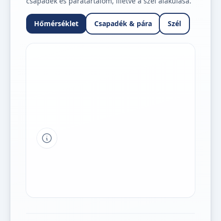
csapadék és páratartalom, illetve a szél alakulása.
Hőmérséklet
Csapadék & pára
Szél
Tipp a grafikon jelmagyarázatához