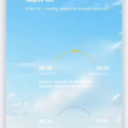
Erős UV – naptej, sapka és árnyék ajánlott!
05:26
20:02
NAPKELTE
NAPNYUGTA
Nappali időszak:
14 óra 36 perc
Éjszakai időszak:
9 óra 24 perc
00:20
17:51
HOLDKELTE
HOLDNYUGTA