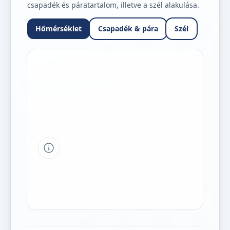
csapadék és páratartalom, illetve a szél alakulása.
Hőmérséklet
Csapadék & pára
Szél
Tipp a grafikon jelmagyarázatához