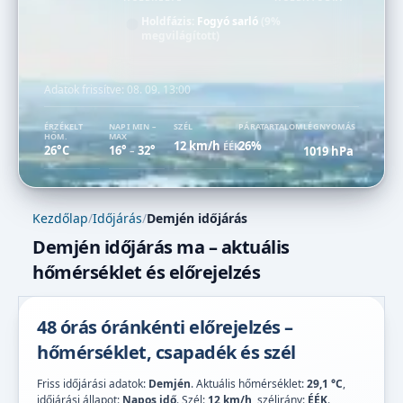
Holdfázis:
Fogyó sarló
(9%
megvilágított)
Adatok frissítve:
08. 09. 13:00
ÉRZÉKELT
NAPI MIN –
SZÉL
PÁRATARTALOM
LÉGNYOMÁS
HŐM.
MAX
12 km/h
26%
ÉÉK
26°C
16°
32°
1019 hPa
–
Kezdőlap
/
Időjárás
/
Demjén időjárás
Demjén időjárás ma – aktuális
hőmérséklet és előrejelzés
48 órás óránkénti előrejelzés –
hőmérséklet, csapadék és szél
Friss időjárási adatok:
Demjén
. Aktuális hőmérséklet:
29,1 °C
,
időjárási állapot:
Napos idő
. Szél:
12 km/h
, szélirány:
ÉÉK
.