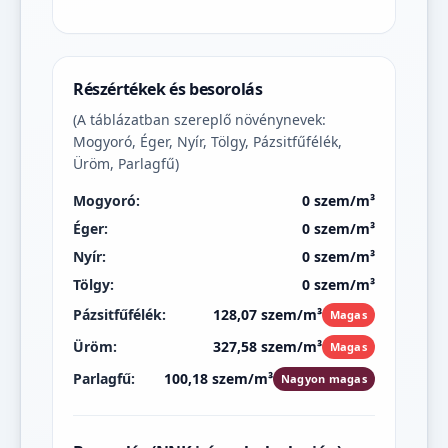
Részértékek és besorolás
(A táblázatban szereplő növénynevek:
Mogyoró, Éger, Nyír, Tölgy, Pázsitfűfélék,
Üröm, Parlagfű)
Mogyoró:
0 szem/m³
Éger:
0 szem/m³
Nyír:
0 szem/m³
Tölgy:
0 szem/m³
Pázsitfűfélék:
128,07 szem/m³
Magas
Üröm:
327,58 szem/m³
Magas
Parlagfű:
100,18 szem/m³
Nagyon magas