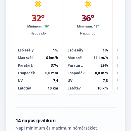
32°
36°
Minimum:
16°
Minimum:
18°
Mi
Napos idő
Napos idő
Eső esély
1%
Eső esély
1%
Eső esé
Max szél
16 km/h
Max szél
11 km/h
Max szé
Páratart.
37%
Páratart.
29%
Páratart
Csapadék
0,0 mm
Csapadék
0,0 mm
Csapad
UV
7,4
UV
7,3
UV
Látótáv
10 km
Látótáv
10 km
Látótáv
14 napos grafikon
Napi minimum és maximum hőmérséklet,