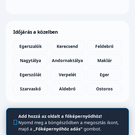
Időjárás a közelben
Egerszalók
Kerecsend
Feldebrő
Nagytálya
Andornaktálya
Maklár
Egerszólát
Verpelét
Eger
Szarvaskő
Aldebrő
Ostoros
Add hozzá az oldalt a főképernyődhöz!
Nyomd meg a böngésződben a megosztás ikont,
majd a
„Főképernyőhöz adás"
gombot.