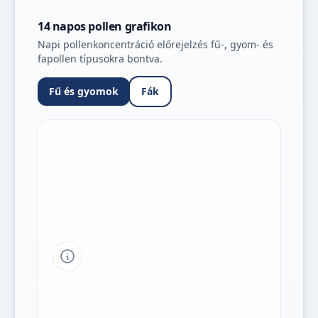
14 napos pollen grafikon
Napi pollenkoncentráció előrejelzés fű-, gyom- és
fapollen típusokra bontva.
Fű és gyomok
Fák
Tipp a grafikon jelmagyarázatához