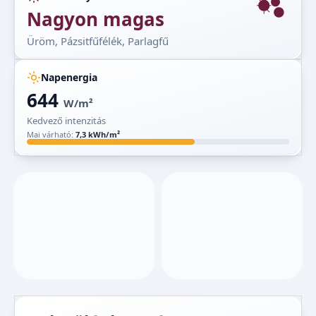
Nagyon magas
Üröm, Pázsitfűfélék, Parlagfű
Napenergia
644
W/m²
Kedvező intenzitás
Mai várható:
7,3 kWh/m²