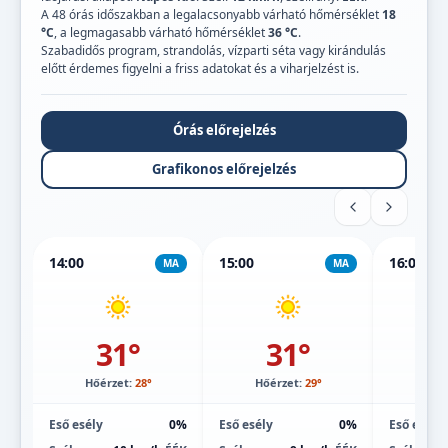
A 48 órás időszakban a legalacsonyabb várható hőmérséklet
18
°C
, a legmagasabb várható hőmérséklet
36 °C
.
Szabadidős program, strandolás, vízparti séta vagy kirándulás
előtt érdemes figyelni a friss adatokat és a viharjelzést is.
Órás előrejelzés
Grafikonos előrejelzés
14:00
15:00
16:00
MA
MA
31°
31°
Hőérzet:
28°
Hőérzet:
29°
Hőé
Eső esély
0%
Eső esély
0%
Eső esély