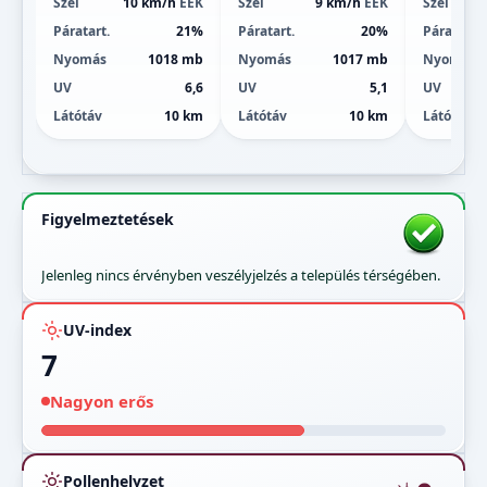
Szél
10 km/h
ÉÉK
Szél
9 km/h
ÉÉK
Szél
Páratart.
21%
Páratart.
20%
Páratart.
Nyomás
1018 mb
Nyomás
1017 mb
Nyomás
UV
6,6
UV
5,1
UV
Látótáv
10 km
Látótáv
10 km
Látótáv
Figyelmeztetések
Jelenleg nincs érvényben veszélyjelzés a település térségében.
UV-index
7
Nagyon erős
Pollenhelyzet