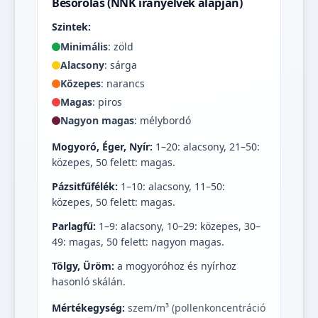
Besorolás (NNK irányelvek alapján)
Szintek:
Minimális
: zöld
Alacsony
: sárga
Közepes
: narancs
Magas
: piros
Nagyon magas
: mélybordó
Mogyoró, Éger, Nyír:
1–20: alacsony, 21–50:
közepes, 50 felett: magas.
Pázsitfűfélék:
1–10: alacsony, 11–50:
közepes, 50 felett: magas.
Parlagfű:
1–9: alacsony, 10–29: közepes, 30–
49: magas, 50 felett: nagyon magas.
Tölgy, Üröm:
a mogyoróhoz és nyírhoz
hasonló skálán.
Mértékegység:
szem/m³ (pollenkoncentráció