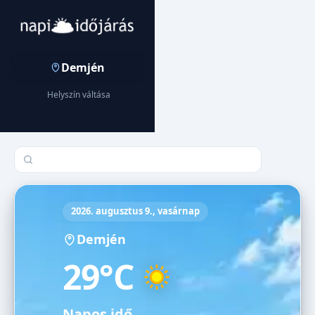
Demjén
Helyszín váltása
Település keresése
2026. augusztus 9., vasárnap
Demjén
29°C
Napos idő