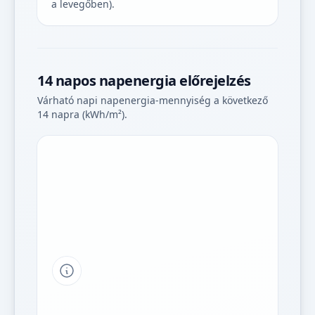
a levegőben).
14 napos napenergia előrejelzés
Várható napi napenergia-mennyiség a következő
14 napra (kWh/m²).
Tipp a grafikon jelmagyarázatához