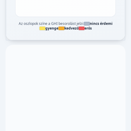
Az oszlopok színe a GHI besorolást jelzi:
nincs érdemi
gyenge
kedvező
erős