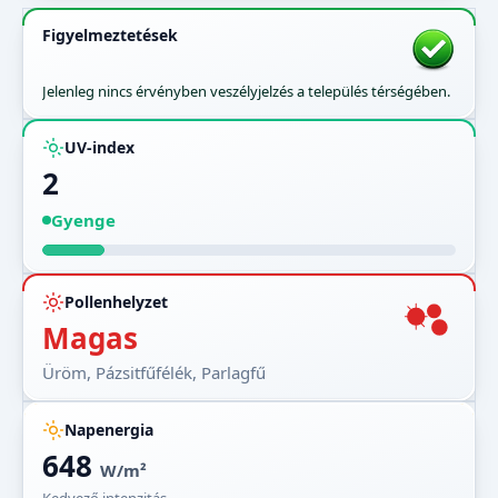
Figyelmeztetések
Jelenleg nincs érvényben veszélyjelzés a település térségében.
UV-index
2
Gyenge
Pollenhelyzet
Magas
Üröm, Pázsitfűfélék, Parlagfű
Napenergia
648
W/m²