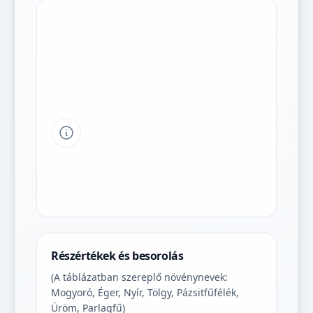
Tipp a grafikon jelmagyarázatához
Részértékek és besorolás
(A táblázatban szereplő növénynevek:
Mogyoró, Éger, Nyír, Tölgy, Pázsitfűfélék,
Üröm, Parlagfű)