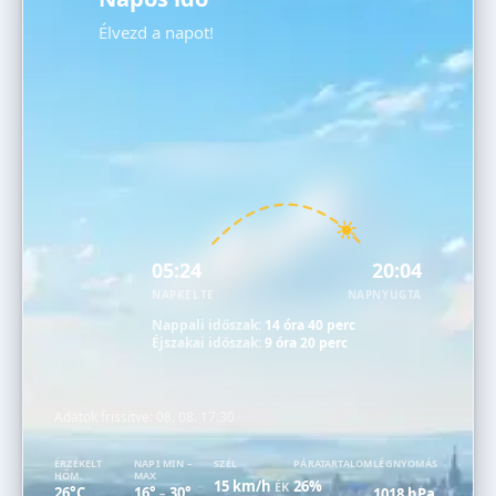
Élvezd a napot!
05:24
20:04
NAPKELTE
NAPNYUGTA
Nappali időszak:
14 óra 40 perc
Éjszakai időszak:
9 óra 20 perc
Adatok frissítve:
08. 08. 17:30
ÉRZÉKELT
NAPI MIN –
SZÉL
PÁRATARTALOM
LÉGNYOMÁS
HŐM.
MAX
15 km/h
26%
ÉK
26°C
16°
30°
1018 hPa
–