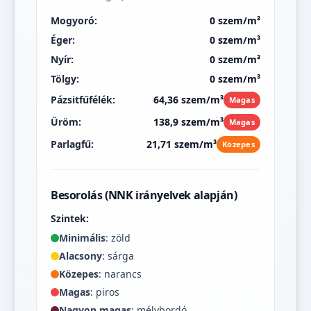
Mogyoró:
0 szem/m³
Éger:
0 szem/m³
Nyír:
0 szem/m³
Tölgy:
0 szem/m³
Pázsitfűfélék:
64,36 szem/m³
Magas
Üröm:
138,9 szem/m³
Magas
Parlagfű:
21,71 szem/m³
Közepes
Besorolás (NNK irányelvek alapján)
Szintek:
Minimális
: zöld
Alacsony
: sárga
Közepes
: narancs
Magas
: piros
Nagyon magas
: mélybordó