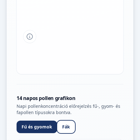
Tipp a grafikon jelmagyarázatához
14 napos pollen grafikon
Napi pollenkoncentráció előrejelzés fű-, gyom- és
fapollen típusokra bontva.
Fű és gyomok
Fák