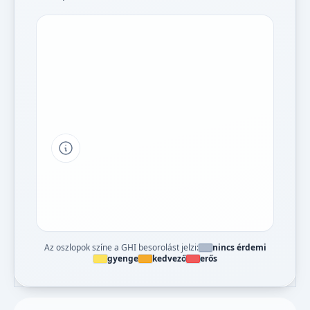
Tipp a grafikon jelmagyarázatához
Az oszlopok színe a GHI besorolást jelzi:
nincs érdemi
gyenge
kedvező
erős