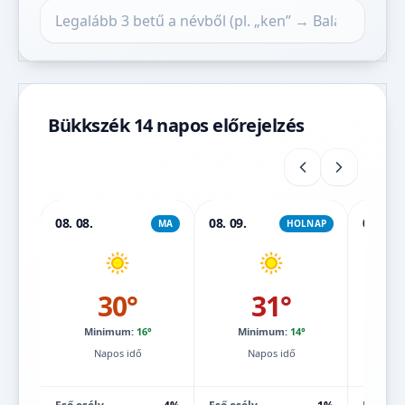
Település keresése
Bükkszék 14 napos előrejelzés
08. 08.
08. 09.
08. 10.
MA
HOLNAP
30°
31°
Minimum:
16°
Minimum:
14°
Mi
Napos idő
Napos idő