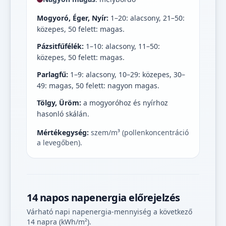
Mogyoró, Éger, Nyír:
1–20: alacsony, 21–50:
közepes, 50 felett: magas.
Pázsitfűfélék:
1–10: alacsony, 11–50:
közepes, 50 felett: magas.
Parlagfű:
1–9: alacsony, 10–29: közepes, 30–
49: magas, 50 felett: nagyon magas.
Tölgy, Üröm:
a mogyoróhoz és nyírhoz
hasonló skálán.
Mértékegység:
szem/m³ (pollenkoncentráció
a levegőben).
14 napos napenergia előrejelzés
Várható napi napenergia-mennyiség a következő
14 napra (kWh/m²).