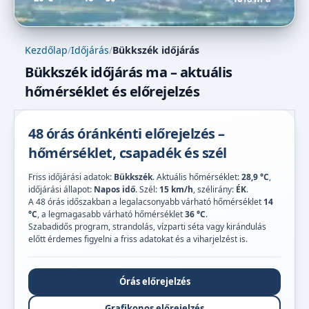
Kezdőlap
/
Időjárás
/
Bükkszék időjárás
Bükkszék időjárás ma – aktuális
hőmérséklet és előrejelzés
48 órás óránkénti előrejelzés –
hőmérséklet, csapadék és szél
Friss időjárási adatok:
Bükkszék
. Aktuális hőmérséklet:
28,9 °C
,
időjárási állapot:
Napos idő
. Szél:
15 km/h
, szélirány:
ÉK
.
A 48 órás időszakban a legalacsonyabb várható hőmérséklet
14
°C
, a legmagasabb várható hőmérséklet
36 °C
.
Szabadidős program, strandolás, vízparti séta vagy kirándulás
előtt érdemes figyelni a friss adatokat és a viharjelzést is.
Órás előrejelzés
Grafikonos előrejelzés