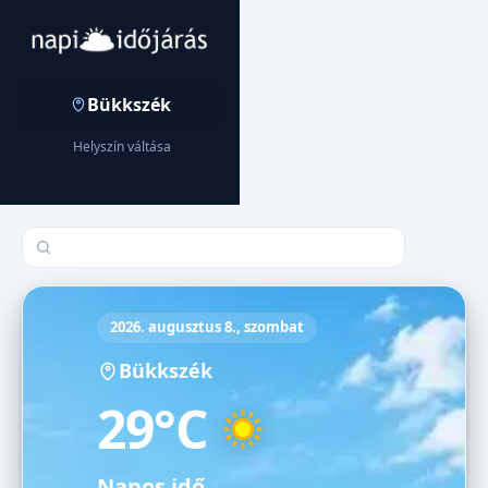
Bükkszék
Helyszín váltása
Település keresése
2026. augusztus 8., szombat
Bükkszék
29°C
Napos idő