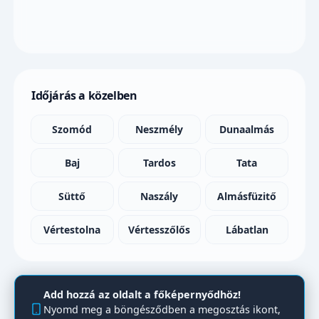
Időjárás a közelben
Szomód
Neszmély
Dunaalmás
Baj
Tardos
Tata
Süttő
Naszály
Almásfüzitő
Vértestolna
Vértesszőlős
Lábatlan
Add hozzá az oldalt a főképernyődhöz!
Nyomd meg a böngésződben a megosztás ikont,