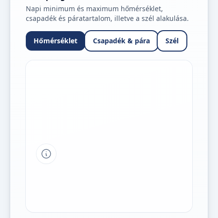
Napi minimum és maximum hőmérséklet,
csapadék és páratartalom, illetve a szél alakulása.
Hőmérséklet
Csapadék & pára
Szél
Tipp a grafikon jelmagyarázatához