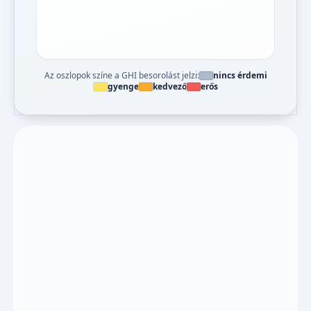
Az oszlopok színe a GHI besorolást jelzi:
nincs érdemi
gyenge
kedvező
erős