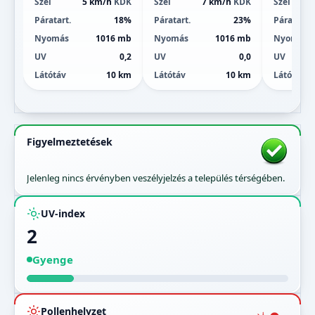
Szél
5 km/h
KDK
Szél
7 km/h
KDK
Szél
Páratart.
18%
Páratart.
23%
Páratart.
Nyomás
1016 mb
Nyomás
1016 mb
Nyomás
UV
0,2
UV
0,0
UV
Látótáv
10 km
Látótáv
10 km
Látótáv
Figyelmeztetések
Jelenleg nincs érvényben veszélyjelzés a település térségében.
UV-index
2
Gyenge
Pollenhelyzet