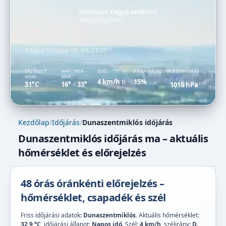
Holdfázis:
Fogyó sarló
(9%
megvilágított)
Adatok frissítve:
08. 09. 17:20
ÉRZÉKELT
NAPI MIN –
SZÉL
PÁRATARTALOM
LÉGNYOMÁS
HŐM.
MAX
4 km/h
15%
D
31°C
16°
33°
1016 hPa
–
Kezdőlap
/
Időjárás
/
Dunaszentmiklós időjárás
Dunaszentmiklós időjárás ma – aktuális
hőmérséklet és előrejelzés
48 órás óránkénti előrejelzés –
hőmérséklet, csapadék és szél
Friss időjárási adatok:
Dunaszentmiklós
. Aktuális hőmérséklet:
32,9 °C
, időjárási állapot:
Napos idő
. Szél:
4 km/h
, szélirány:
D
.