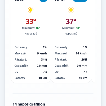
33°
37°
Minimum:
16°
Minimum:
18°
Mi
Napos idő
Napos idő
Eső esély
1%
Eső esély
1%
Eső esé
Max szél
9 km/h
Max szél
14 km/h
Max szé
Páratart.
34%
Páratart.
26%
Páratart
Csapadék
0,0 mm
Csapadék
0,0 mm
Csapad
UV
7,5
UV
7,4
UV
Látótáv
10 km
Látótáv
10 km
Látótáv
14 napos grafikon