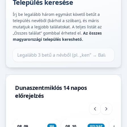
Település keresése
Írj be legalább három egymást követő betűt a
település nevéből (bárhol a szóban), és máris
mutatjuk a legjobb találatokat. A teljes listát az
„Összes találat” gombbal érheted el.
Az összes
magyarországi település kereshető.
Település keresése
Dunaszentmiklós 14 napos
előrejelzés
08. 09.
08. 10.
08. 11.
MA
HOLNAP