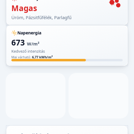
Magas
Üröm, Pázsitfűfélék, Parlagfű
Napenergia
673
W/m²
Kedvező intenzitás
Mai várható:
6,77 kWh/m²