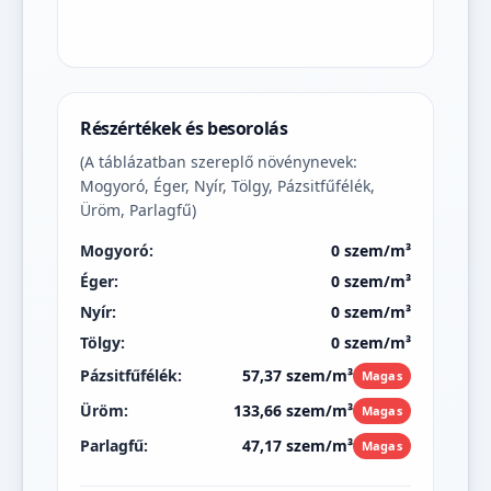
Részértékek és besorolás
(A táblázatban szereplő növénynevek:
Mogyoró, Éger, Nyír, Tölgy, Pázsitfűfélék,
Üröm, Parlagfű)
Mogyoró:
0 szem/m³
Éger:
0 szem/m³
Nyír:
0 szem/m³
Tölgy:
0 szem/m³
Pázsitfűfélék:
57,37 szem/m³
Magas
Üröm:
133,66 szem/m³
Magas
Parlagfű:
47,17 szem/m³
Magas