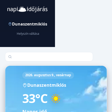
Dunaszentmiklós
Helyszín váltása
Település keresése
2026. augusztus 9., vasárnap
Dunaszentmiklós
33°C
Napos idő