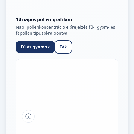
14 napos pollen grafikon
Napi pollenkoncentráció előrejelzés fű-, gyom- és
fapollen típusokra bontva.
Fű és gyomok
Fák
Tipp a grafikon jelmagyarázatához