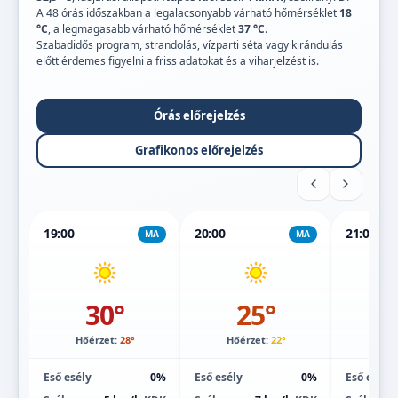
A 48 órás időszakban a legalacsonyabb várható hőmérséklet
18
°C
, a legmagasabb várható hőmérséklet
37 °C
.
Szabadidős program, strandolás, vízparti séta vagy kirándulás
előtt érdemes figyelni a friss adatokat és a viharjelzést is.
Órás előrejelzés
Grafikonos előrejelzés
19:00
20:00
21:00
MA
MA
30°
25°
Hőérzet:
28°
Hőérzet:
22°
Hőé
Eső esély
0%
Eső esély
0%
Eső esély