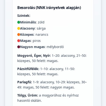
Besorolás (NNK irányelvek alapján)
Szintek:
Minimális
: zöld
Alacsony
: sárga
Közepes
: narancs
Magas
: piros
Nagyon magas
: mélybordó
Mogyoró, Éger, Nyír:
1–20: alacsony, 21–50:
közepes, 50 felett: magas.
Pázsitfűfélék:
1–10: alacsony, 11–50:
közepes, 50 felett: magas.
Parlagfű:
1–9: alacsony, 10–29: közepes, 30–
49: magas, 50 felett: nagyon magas.
Tölgy, Üröm:
a mogyoróhoz és nyírhoz
hasonló skálán.