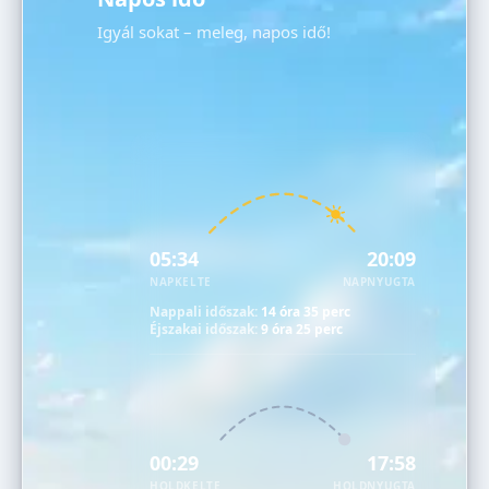
Igyál sokat – meleg, napos idő!
05:34
20:09
NAPKELTE
NAPNYUGTA
Nappali időszak:
14 óra 35 perc
Éjszakai időszak:
9 óra 25 perc
00:29
17:58
HOLDKELTE
HOLDNYUGTA