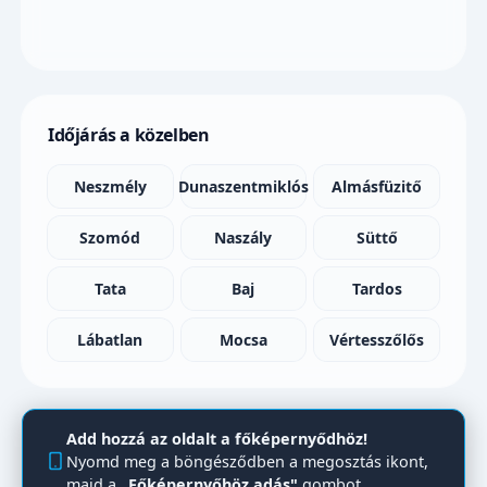
Időjárás a közelben
Neszmély
Dunaszentmiklós
Almásfüzitő
Szomód
Naszály
Süttő
Tata
Baj
Tardos
Lábatlan
Mocsa
Vértesszőlős
Add hozzá az oldalt a főképernyődhöz!
Nyomd meg a böngésződben a megosztás ikont,
majd a
„Főképernyőhöz adás"
gombot.