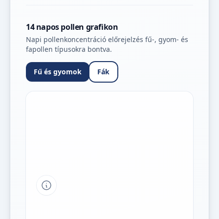
14 napos pollen grafikon
Napi pollenkoncentráció előrejelzés fű-, gyom- és
fapollen típusokra bontva.
Fű és gyomok
Fák
Tipp a grafikon jelmagyarázatához