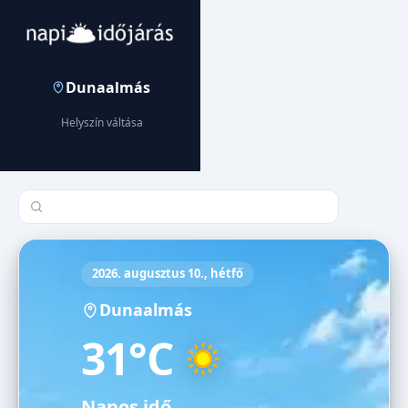
Dunaalmás
Helyszín váltása
Település keresése
2026. augusztus 10., hétfő
Dunaalmás
31°C
Napos idő