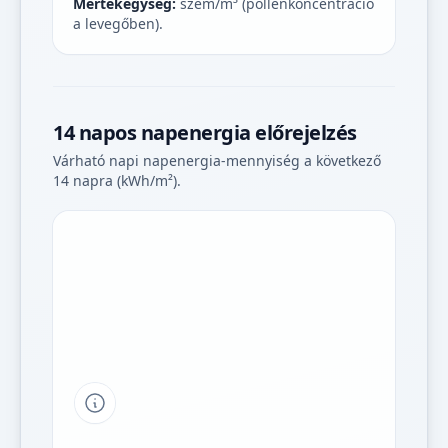
Mértékegység:
szem/m³ (pollenkoncentráció
a levegőben).
14 napos napenergia előrejelzés
Várható napi napenergia-mennyiség a következő
14 napra (kWh/m²).
Tipp a grafikon jelmagyarázatához