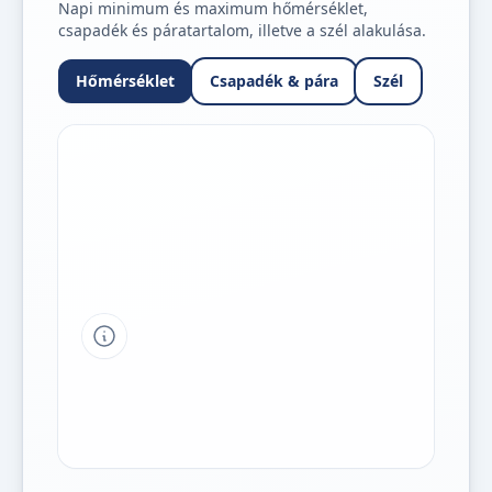
Napi minimum és maximum hőmérséklet,
csapadék és páratartalom, illetve a szél alakulása.
Hőmérséklet
Csapadék & pára
Szél
Tipp a grafikon jelmagyarázatához