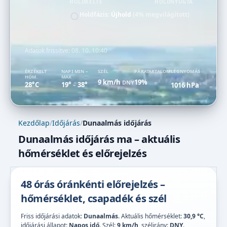
HOLDKELTE
HOLDNYUGTA
Holdfázis:
Újhold
(4% megvilágított)
Adatok frissítve:
08. 10. 10:40
ÉRZÉKELT
NAPI MIN –
SZÉL
PÁRATARTALOM
LÉGNYOMÁS
HŐM.
MAX
9 km/h
19%
DNY
28°C
19°
38°
1016 hPa
–
Kezdőlap
/
Időjárás
/
Dunaalmás időjárás
Dunaalmás időjárás ma – aktuális
hőmérséklet és előrejelzés
48 órás óránkénti előrejelzés –
hőmérséklet, csapadék és szél
Friss időjárási adatok:
Dunaalmás
. Aktuális hőmérséklet:
30,9 °C
,
időjárási állapot:
Napos idő
. Szél:
9 km/h
, szélirány:
DNY
.