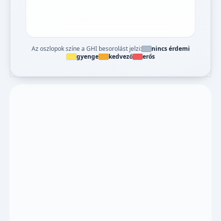
Az oszlopok színe a GHI besorolást jelzi:
nincs érdemi
gyenge
kedvező
erős