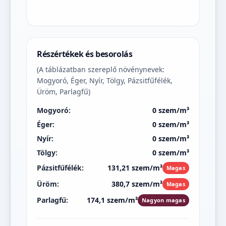
Részértékek és besorolás
(A táblázatban szereplő növénynevek:
Mogyoró, Éger, Nyír, Tölgy, Pázsitfűfélék,
Üröm, Parlagfű)
Mogyoró:
0 szem/m³
Éger:
0 szem/m³
Nyír:
0 szem/m³
Tölgy:
0 szem/m³
Pázsitfűfélék:
131,21 szem/m³
Magas
Üröm:
380,7 szem/m³
Magas
Parlagfű:
174,1 szem/m³
Nagyon magas