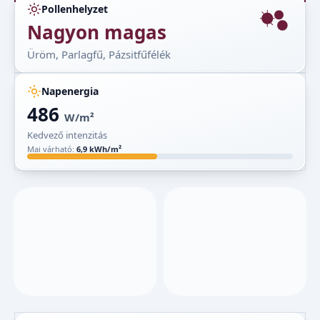
Pollenhelyzet
Nagyon magas
Üröm, Parlagfű, Pázsitfűfélék
Napenergia
486
W/m²
Kedvező intenzitás
Mai várható:
6,9 kWh/m²