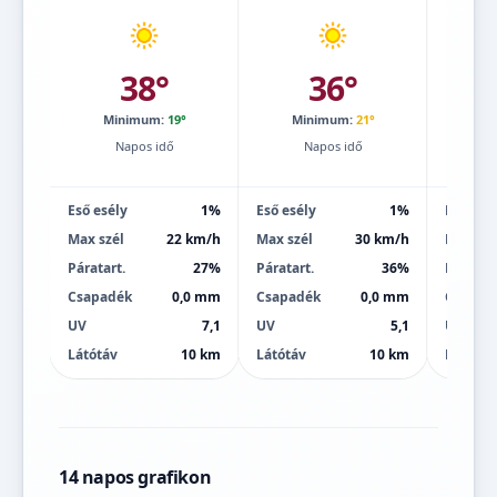
38°
36°
Minimum:
19°
Minimum:
21°
Mi
Napos idő
Napos idő
Eső esély
1%
Eső esély
1%
Eső esé
Max szél
22 km/h
Max szél
30 km/h
Max szé
Páratart.
27%
Páratart.
36%
Páratart
Csapadék
0,0 mm
Csapadék
0,0 mm
Csapad
UV
7,1
UV
5,1
UV
Látótáv
10 km
Látótáv
10 km
Látótáv
14 napos grafikon