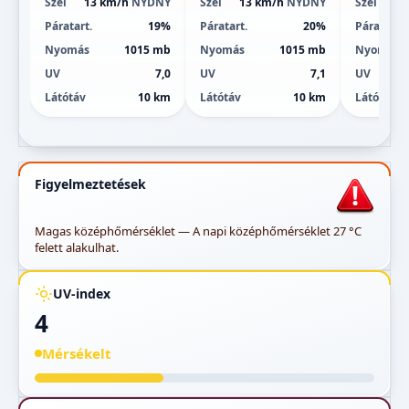
Szél
13 km/h
NYDNY
Szél
13 km/h
NYDNY
Szél
Páratart.
19%
Páratart.
20%
Páratart.
Nyomás
1015 mb
Nyomás
1015 mb
Nyomás
UV
7,0
UV
7,1
UV
Látótáv
10 km
Látótáv
10 km
Látótáv
Figyelmeztetések
Magas középhőmérséklet — A napi középhőmérséklet 27 °C
felett alakulhat.
UV-index
4
Mérsékelt