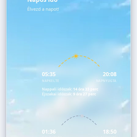
Élvezd a napot!
05:35
20:08
NAPKELTE
NAPNYUGTA
Nappali időszak:
14 óra 33 perc
Éjszakai időszak:
9 óra 27 perc
01:36
18:50