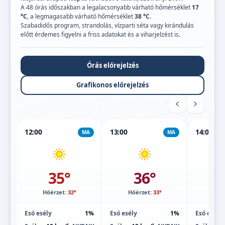
A 48 órás időszakban a legalacsonyabb várható hőmérséklet
17
°C
, a legmagasabb várható hőmérséklet
38 °C
.
Szabadidős program, strandolás, vízparti séta vagy kirándulás
előtt érdemes figyelni a friss adatokat és a viharjelzést is.
Órás előrejelzés
Grafikonos előrejelzés
12:00
13:00
14:00
MA
MA
35°
36°
Hőérzet:
32°
Hőérzet:
33°
Hőé
Eső esély
1%
Eső esély
1%
Eső esély