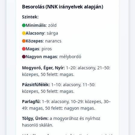
Besorolás (NNK irányelvek alapján)
Szintek:
Minimális
: zöld
Alacsony
: sárga
Közepes
: narancs
Magas
: piros
Nagyon magas
: mélybordó
Mogyoró, Éger, Nyír:
1–20: alacsony, 21–50:
közepes, 50 felett: magas.
Pázsitfűfélék:
1–10: alacsony, 11–50:
közepes, 50 felett: magas.
Parlagfű:
1–9: alacsony, 10–29: közepes, 30–
49: magas, 50 felett: nagyon magas.
Tölgy, Üröm:
a mogyoróhoz és nyírhoz
hasonló skálán.