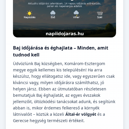
Baj időjárása és éghajlata – Minden, amit
tudnod kell
Üdvözlünk Baj községben, Komárom-Esztergom
megye egyik kellemes kis településén! Ha arra
készülsz, hogy ellátogatsz ide, vagy egyszerűen csak
kíváncsi vagy, milyen időjárásra számíthatsz, jó
helyen jársz. Ebben az útmutatóban részletesen
bemutatjuk Baj éghajlatát, az egyes évszakok
jellemzőit, öltözködési tanácsokat adunk, és segítünk
abban is, mikor érdemes felkereső a környék
látnivalóit – köztük a közeli
Által-ér völgyét
és a
Gerecse hegység természeti értékeit.