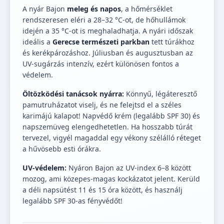
A nyár Bajon
meleg és napos
, a hőmérséklet
rendszeresen eléri a 28–32 °C-ot, de hőhullámok
idején a 35 °C-ot is meghaladhatja. A nyári időszak
ideális a
Gerecse természeti parkban
tett túrákhoz
és kerékpározáshoz. Júliusban és augusztusban az
UV-sugárzás intenzív, ezért különösen fontos a
védelem.
Öltözködési tanácsok nyárra:
Könnyű, légáteresztő
pamutruházatot viselj, és ne felejtsd el a széles
karimájú kalapot! Napvédő krém (legalább SPF 30) és
napszemüveg elengedhetetlen. Ha hosszabb túrát
tervezel, vigyél magaddal egy vékony szélálló réteget
a hűvösebb esti órákra.
UV-védelem:
Nyáron Bajon az UV-index 6–8 között
mozog, ami közepes-magas kockázatot jelent. Kerüld
a déli napsütést 11 és 15 óra között, és használj
legalább SPF 30-as fényvédőt!