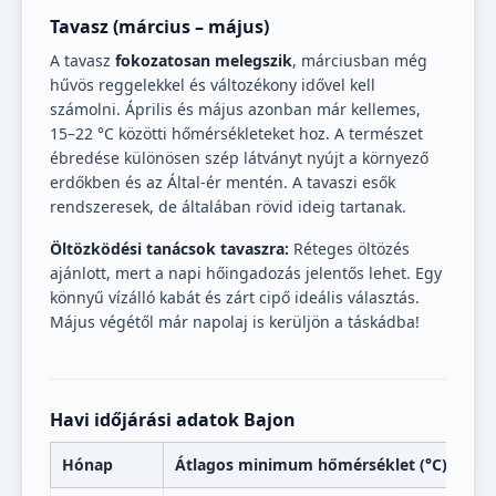
Tavasz (március – május)
A tavasz
fokozatosan melegszik
, márciusban még
hűvös reggelekkel és változékony idővel kell
számolni. Április és május azonban már kellemes,
15–22 °C közötti hőmérsékleteket hoz. A természet
ébredése különösen szép látványt nyújt a környező
erdőkben és az Által-ér mentén. A tavaszi esők
rendszeresek, de általában rövid ideig tartanak.
Öltözködési tanácsok tavaszra:
Réteges öltözés
ajánlott, mert a napi hőingadozás jelentős lehet. Egy
könnyű vízálló kabát és zárt cipő ideális választás.
Május végétől már napolaj is kerüljön a táskádba!
Havi időjárási adatok Bajon
Hónap
Átlagos minimum hőmérséklet (°C)
Át