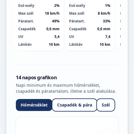
Eső esély
2%
Eső esély
1%
Eső esé
Max szél
18 km/h
Max szél
8 km/h
Max szé
Páratart.
49%
Páratart.
33%
Páratart
Csapadék
0,0 mm
Csapadék
0,0 mm
Csapad
UV
5,4
UV
7,4
UV
Látótáv
10 km
Látótáv
10 km
Látótáv
14 napos grafikon
Napi minimum és maximum hőmérséklet,
csapadék és páratartalom, illetve a szél alakulása.
Hőmérséklet
Csapadék & pára
Szél