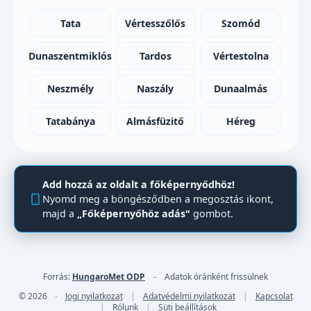
Tata
Vértesszőlős
Szomód
Dunaszentmiklós
Tardos
Vértestolna
Neszmély
Naszály
Dunaalmás
Tatabánya
Almásfüzitő
Héreg
Add hozzá az oldalt a főképernyődhöz!
Nyomd meg a böngésződben a megosztás ikont,
majd a
„Főképernyőhöz adás"
gombot.
Forrás:
HungaroMet ODP
–
Adatok óránként frissülnek
© 2026
-
Jogi nyilatkozat
|
Adatvédelmi nyilatkozat
|
Kapcsolat
|
Rólunk
|
Süti beállítások