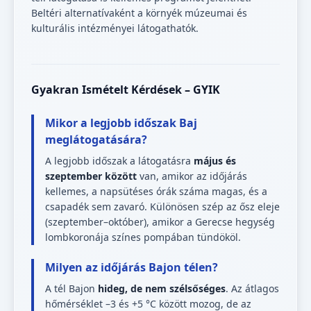
Beltéri alternatívaként a környék múzeumai és
kulturális intézményei látogathatók.
Gyakran Ismételt Kérdések – GYIK
Mikor a legjobb időszak Baj
meglátogatására?
A legjobb időszak a látogatásra
május és
szeptember között
van, amikor az időjárás
kellemes, a napsütéses órák száma magas, és a
csapadék sem zavaró. Különösen szép az ősz eleje
(szeptember–október), amikor a Gerecse hegység
lombkoronája színes pompában tündököl.
Milyen az időjárás Bajon télen?
A tél Bajon
hideg, de nem szélsőséges
. Az átlagos
hőmérséklet –3 és +5 °C között mozog, de az