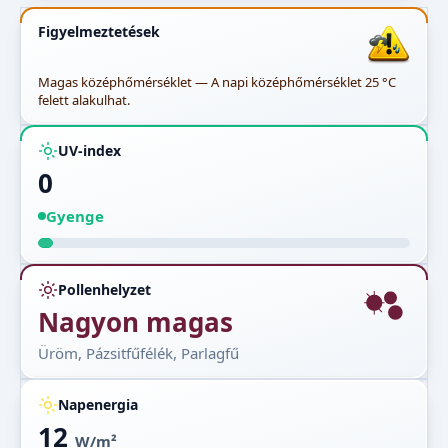
Figyelmeztetések
Magas középhőmérséklet — A napi középhőmérséklet 25 °C
felett alakulhat.
UV-index
0
Gyenge
Pollenhelyzet
Nagyon magas
Üröm, Pázsitfűfélék, Parlagfű
Napenergia
12
W/m²