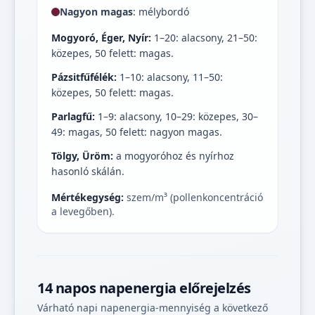
Nagyon magas
: mélybordó
Mogyoró, Éger, Nyír:
1–20: alacsony, 21–50:
közepes, 50 felett: magas.
Pázsitfűfélék:
1–10: alacsony, 11–50:
közepes, 50 felett: magas.
Parlagfű:
1–9: alacsony, 10–29: közepes, 30–
49: magas, 50 felett: nagyon magas.
Tölgy, Üröm:
a mogyoróhoz és nyírhoz
hasonló skálán.
Mértékegység:
szem/m³ (pollenkoncentráció
a levegőben).
14 napos napenergia előrejelzés
Várható napi napenergia-mennyiség a következő