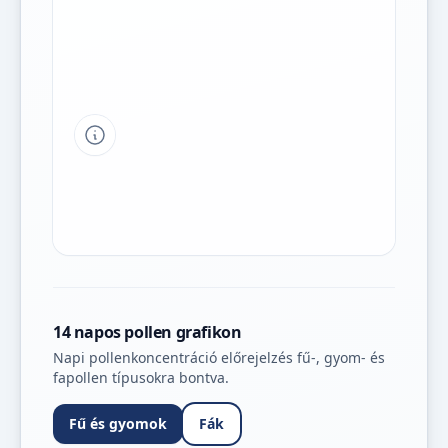
Tipp a grafikon jelmagyarázatához
14 napos pollen grafikon
Napi pollenkoncentráció előrejelzés fű-, gyom- és
fapollen típusokra bontva.
Fű és gyomok
Fák