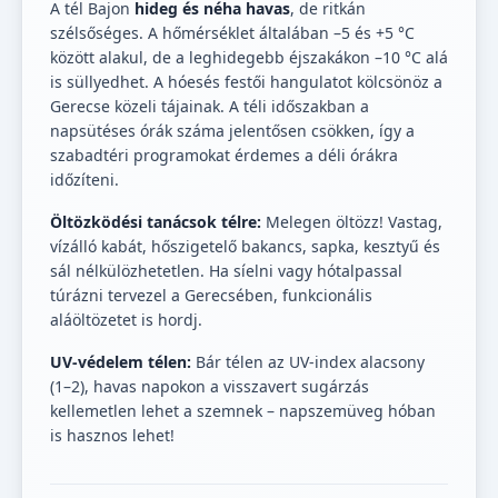
A tél Bajon
hideg és néha havas
, de ritkán
szélsőséges. A hőmérséklet általában –5 és +5 °C
között alakul, de a leghidegebb éjszakákon –10 °C alá
is süllyedhet. A hóesés festői hangulatot kölcsönöz a
Gerecse közeli tájainak. A téli időszakban a
napsütéses órák száma jelentősen csökken, így a
szabadtéri programokat érdemes a déli órákra
időzíteni.
Öltözködési tanácsok télre:
Melegen öltözz! Vastag,
vízálló kabát, hőszigetelő bakancs, sapka, kesztyű és
sál nélkülözhetetlen. Ha síelni vagy hótalpassal
túrázni tervezel a Gerecsében, funkcionális
aláöltözetet is hordj.
UV-védelem télen:
Bár télen az UV-index alacsony
(1–2), havas napokon a visszavert sugárzás
kellemetlen lehet a szemnek – napszemüveg hóban
is hasznos lehet!