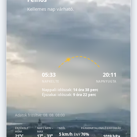
Kellemes nap várható.
05:33
20:11
NAPKELTE
NAPNYUGTA
Nappali időszak:
14 óra 38 perc
Éjszakai időszak:
9 óra 22 perc
Adatok frissítve:
08. 08. 08:00
ÉRZÉKELT
NAPI MIN –
SZÉL
PÁRATARTALOM
LÉGNYOMÁS
HŐM.
MAX
5 km/h
76%
ÉNY
21°C
17°
33°
1019 hPa
–