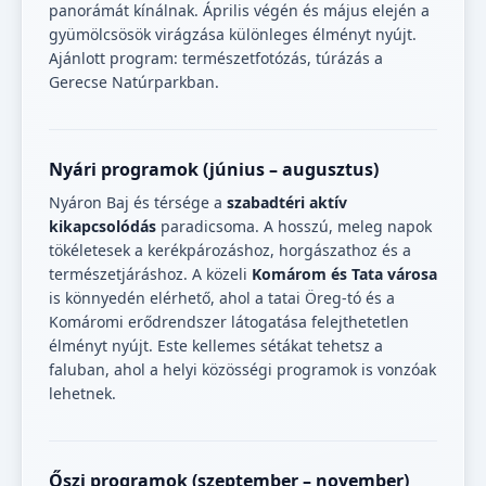
panorámát kínálnak. Április végén és május elején a
gyümölcsösök virágzása különleges élményt nyújt.
Ajánlott program: természetfotózás, túrázás a
Gerecse Natúrparkban.
Nyári programok (június – augusztus)
Nyáron Baj és térsége a
szabadtéri aktív
kikapcsolódás
paradicsoma. A hosszú, meleg napok
tökéletesek a kerékpározáshoz, horgászathoz és a
természetjáráshoz. A közeli
Komárom és Tata városa
is könnyedén elérhető, ahol a tatai Öreg-tó és a
Komáromi erődrendszer látogatása felejthetetlen
élményt nyújt. Este kellemes sétákat tehetsz a
faluban, ahol a helyi közösségi programok is vonzóak
lehetnek.
Őszi programok (szeptember – november)