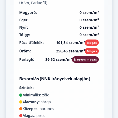
Üröm, Parlagfű)
Mogyoró:
0 szem/m³
Éger:
0 szem/m³
Nyír:
0 szem/m³
Tölgy:
0 szem/m³
Pázsitfűfélék:
101,54 szem/m³
Magas
Üröm:
258,45 szem/m³
Magas
Parlagfű:
89,52 szem/m³
Nagyon magas
Besorolás (NNK irányelvek alapján)
Szintek:
Minimális
: zöld
Alacsony
: sárga
Közepes
: narancs
Magas
: piros