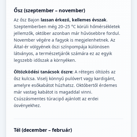
Ősz (szeptember – november)
Az ősz Bajon
lassan érkező, kellemes évszak
.
Szeptemberben még 20–25 °C körüli hőmérsékletek
jellemzők, október azonban már hűvösebbre fordul.
November végére a fagyok is megjelenhetnek. Az
Által-ér völgyének őszi színpompája különösen
látványos, a természetjárók számára ez az egyik
legszebb időszak a környéken.
Öltözködési tanácsok őszre:
A réteges öltözés az
ősz kulcsa. Viselj könnyű pulóvert vagy kardigánt,
amelyre esőkabátot húzhatsz. Októbertől érdemes
már vastag kabátot is magaddal vinni.
Csúszásmentes túracipő ajánlott az erdei
ösvényekhez.
Tél (december – február)