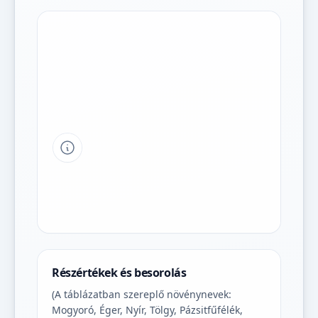
Tipp a grafikon jelmagyarázatához
Részértékek és besorolás
(A táblázatban szereplő növénynevek:
Mogyoró, Éger, Nyír, Tölgy, Pázsitfűfélék,