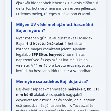
éjszakák hidegebbek lehetnek. Havazás előfordul,
de tartós hótakaró nem minden évben jellemző.
Érdemes meleg, réteges ruházatban érkezni.
Milyen UV-védelmet ajánlott használni
Bajon nyáron?
Nyár közepén (június–augusztus) az UV-index
Bajon
6–8 közötti értékeket
érhet el, ami
közepes-magas kockázatot jelent. Ajánlott
legalább
SPF 30-as fényvédő
használata,
napszemüveg és egy széles karimájú kalap
viselete. A 11 és 15 óra közötti erős napsütést
kerüld, ha hosszabb időt töltesz a szabadban.
Mennyire csapadékos Baj időjárása?
Baj éves csapadékmennyisége
mérsékelt, kb. 513
mm körül
alakul. A csapadék nagyjából
egyenletesen oszlik el az év során, de a legtöbb
eső júniusban és júliusban hullik. Tavasszal és
nyáron rövid, de intenzív záporok jellemzők, ezért