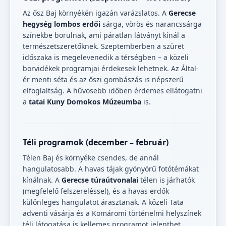
Az ősz Baj környékén igazán varázslatos. A
Gerecse
hegység lombos erdői
sárga, vörös és narancssárga
színekbe borulnak, ami páratlan látványt kínál a
természetszeretőknek. Szeptemberben a szüret
időszaka is megelevenedik a térségben – a közeli
borvidékek programjai érdekesek lehetnek. Az Által-
ér menti séta és az őszi gombászás is népszerű
elfoglaltság. A hűvösebb időben érdemes ellátogatni
a
tatai Kuny Domokos Múzeumba
is.
Téli programok (december – február)
Télen Baj és környéke csendes, de annál
hangulatosabb. A havas tájak gyönyörű fotótémákat
kínálnak. A
Gerecse túraútvonalai
télen is járhatók
(megfelelő felszereléssel), és a havas erdők
különleges hangulatot árasztanak. A közeli Tata
adventi vásárja és a Komáromi történelmi helyszínek
téli látogatása is kellemes programot jelenthet.