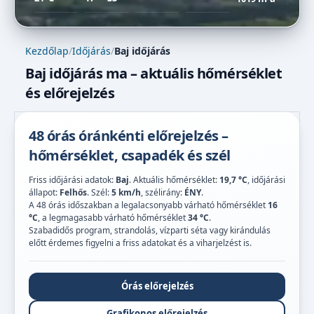
Kezdőlap
/
Időjárás
/
Baj időjárás
Baj időjárás ma – aktuális hőmérséklet
és előrejelzés
48 órás óránkénti előrejelzés –
hőmérséklet, csapadék és szél
Friss időjárási adatok:
Baj
. Aktuális hőmérséklet:
19,7 °C
, időjárási
állapot:
Felhős
. Szél:
5 km/h
, szélirány:
ÉNY
.
A 48 órás időszakban a legalacsonyabb várható hőmérséklet
16
°C
, a legmagasabb várható hőmérséklet
34 °C
.
Szabadidős program, strandolás, vízparti séta vagy kirándulás
előtt érdemes figyelni a friss adatokat és a viharjelzést is.
Órás előrejelzés
Grafikonos előrejelzés