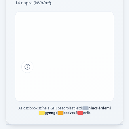
14 napra (kWh/m²).
Tipp a grafikon jelmagyarázatához
Az oszlopok színe a GHI besorolást jelzi:
nincs érdemi
gyenge
kedvező
erős