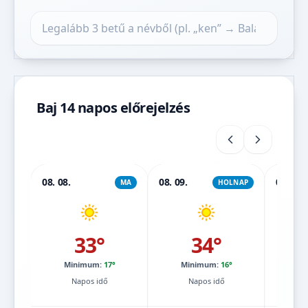
Település keresése
Baj 14 napos előrejelzés
08. 08.
08. 09.
08. 10.
MA
HOLNAP
33°
34°
Minimum:
17°
Minimum:
16°
Mi
Napos idő
Napos idő