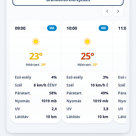
09:00
10:00
11:00
MA
MA
23°
25°
Hőérzet:
24°
Hőérzet:
25°
Hőé
Eső esély
4%
Eső esély
3%
Eső esély
Szél
8 km/h
ÉÉNY
Szél
10 km/h
É
Szél
Páratart.
58%
Páratart.
49%
Páratart.
Nyomás
1019 mb
Nyomás
1019 mb
Nyomás
UV
2,4
UV
3,8
UV
Látótáv
10 km
Látótáv
10 km
Látótáv