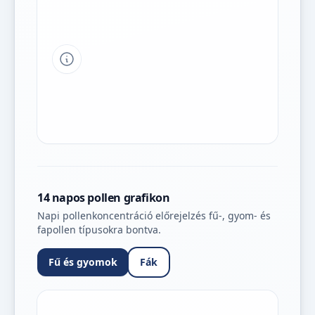
Tipp a grafikon jelmagyarázatához
14 napos pollen grafikon
Napi pollenkoncentráció előrejelzés fű-, gyom- és
fapollen típusokra bontva.
Fű és gyomok
Fák