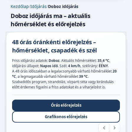
Kezdőlap
/
Időjárás
/
Doboz időjárás
Doboz időjárás ma – aktuális
hőmérséklet és előrejelzés
48 órás óránkénti előrejelzés –
hőmérséklet, csapadék és szél
Friss időjárási adatok:
Doboz
. Aktuális hőmérséklet:
35,4 °C
,
időjárási állapot:
Napos idő
. Szél:
4 km/h
, szélirány:
ÉÉNY
.
A 48 órás időszakban a legalacsonyabb várható hőmérséklet
20
°C
, a legmagasabb várható hőmérséklet
39 °C
.
Szabadidős program, strandolás, vízparti séta vagy kirándulás
előtt érdemes figyelni a friss adatokat és a viharjelzést is.
Órás előrejelzés
Grafikonos előrejelzés