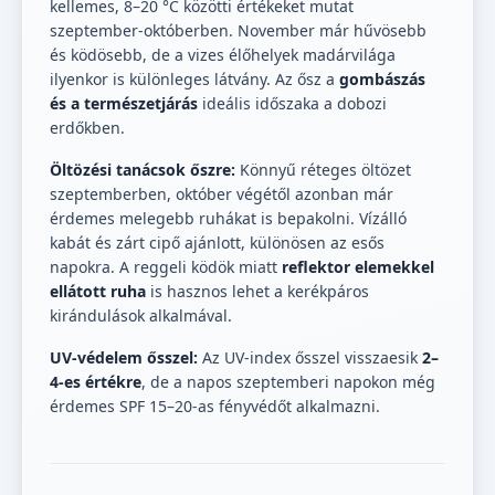
kellemes, 8–20 °C közötti értékeket mutat
szeptember-októberben. November már hűvösebb
és ködösebb, de a vizes élőhelyek madárvilága
ilyenkor is különleges látvány. Az ősz a
gombászás
és a természetjárás
ideális időszaka a dobozi
erdőkben.
Öltözési tanácsok őszre:
Könnyű réteges öltözet
szeptemberben, október végétől azonban már
érdemes melegebb ruhákat is bepakolni. Vízálló
kabát és zárt cipő ajánlott, különösen az esős
napokra. A reggeli ködök miatt
reflektor elemekkel
ellátott ruha
is hasznos lehet a kerékpáros
kirándulások alkalmával.
UV-védelem ősszel:
Az UV-index ősszel visszaesik
2–
4-es értékre
, de a napos szeptemberi napokon még
érdemes SPF 15–20-as fényvédőt alkalmazni.