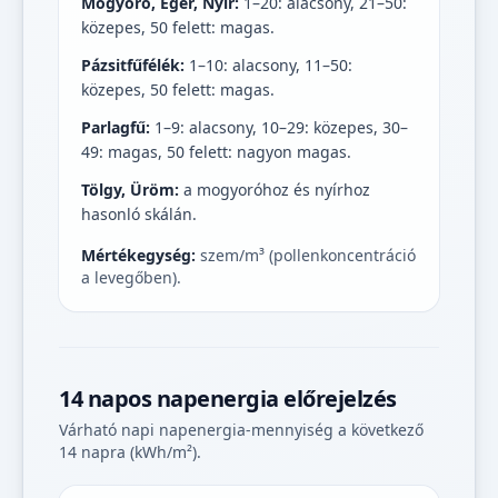
Mogyoró, Éger, Nyír:
1–20: alacsony, 21–50:
közepes, 50 felett: magas.
Pázsitfűfélék:
1–10: alacsony, 11–50:
közepes, 50 felett: magas.
Parlagfű:
1–9: alacsony, 10–29: közepes, 30–
49: magas, 50 felett: nagyon magas.
Tölgy, Üröm:
a mogyoróhoz és nyírhoz
hasonló skálán.
Mértékegység:
szem/m³ (pollenkoncentráció
a levegőben).
14 napos napenergia előrejelzés
Várható napi napenergia-mennyiség a következő
14 napra (kWh/m²).