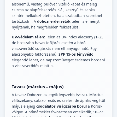
alsónemű, vastag pulóver, vízálló kabát és meleg
csizma az alapfelszerelés. Sál, kesztyű és sapka
szintén nélkülözhetetlen, ha a szabadban szeretnél
tartózkodni. A
dobozi erdei séták
télen is élményt
nyújtanak, ha megfelelően felkészülsz.
UV-védelem télen:
Télen az UV-index alacsony (1–2),
de hosszabb havas időjárás esetén a hóról
visszaverődő sugárzás nem elhanyagolható. Egy
alacsonyabb faktorszámú,
SPF 15-ös fényvédő
elegendő lehet, de napszemüveget érdemes hordani
a visszaverődés miatt is.
Tavasz (március – május)
A tavasz Dobozon az egyik legszebb évszak. Március
változékony, sokszor esős és szeles, de április végétől
május elejéig
csodálatos virágzásba borul
a Körös-
völgye. A hőmérséklet fokozatosan emelkedik, 10–22