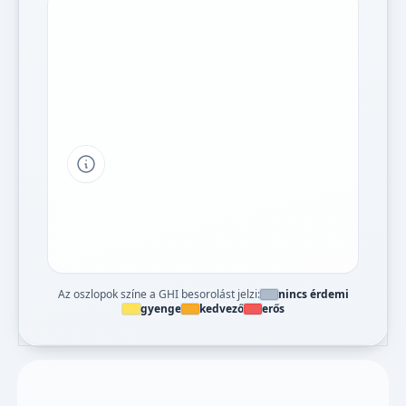
Tipp a grafikon jelmagyarázatához
Az oszlopok színe a GHI besorolást jelzi:
nincs érdemi
gyenge
kedvező
erős