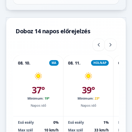
Doboz 14 napos előrejelzés
08. 10.
08. 11.
08. 12.
MA
HOLNAP
37°
39°
Minimum:
19°
Minimum:
23°
Mi
Napos idő
Napos idő
Eső esély
0%
Eső esély
1%
Eső esé
Max szél
10 km/h
Max szél
33 km/h
Max szé