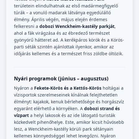
területein elindulhatnak az első madármegfigyelő
túrák – a vonuló madarak látványa egyedülálló
élmény. Április végén, május elején érdemes
felkeresni a
dobozi Wenckheim-kastély parkját
,
ahol a fák virágzása és az ébredező természet
gyönyörű hátteret ad. A kerékpáros körök és a Körös-
parti séták szintén ajánlottak ilyenkor, amikor az
időjárás kellemes és a természet friss zöldbe öltözik.
Nyári programok (június – augusztus)
Nyáron a
Fekete-Körös és a Kettős-Körös
holtágai a
vízisportok szerelmeseinek kínálnak felejthetetlen
élményt: kajakok, kenuk bérlehetősége és horgászvíz
egyaránt elérhető a környéken. A
dobozi strand és
vízpart
a helyi lakosok és az ide látogató turisták
közkedvelt pihenőhelye. Este, amikor kicsit hűvösebb
lesz, a Wenckheim-kastély körüli park sétányain
kellemes könnyedséggel lehet levegőzni. Nyáron