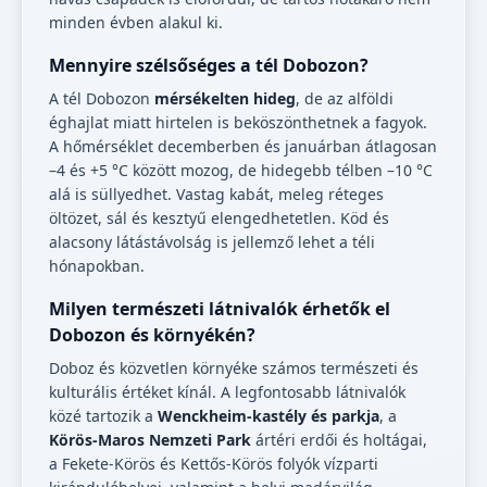
minden évben alakul ki.
Mennyire szélsőséges a tél Dobozon?
A tél Dobozon
mérsékelten hideg
, de az alföldi
éghajlat miatt hirtelen is beköszönthetnek a fagyok.
A hőmérséklet decemberben és januárban átlagosan
–4 és +5 °C között mozog, de hidegebb télben –10 °C
alá is süllyedhet. Vastag kabát, meleg réteges
öltözet, sál és kesztyű elengedhetetlen. Köd és
alacsony látástávolság is jellemző lehet a téli
hónapokban.
Milyen természeti látnivalók érhetők el
Dobozon és környékén?
Doboz és közvetlen környéke számos természeti és
kulturális értéket kínál. A legfontosabb látnivalók
közé tartozik a
Wenckheim-kastély és parkja
, a
Körös-Maros Nemzeti Park
ártéri erdői és holtágai,
a Fekete-Körös és Kettős-Körös folyók vízparti