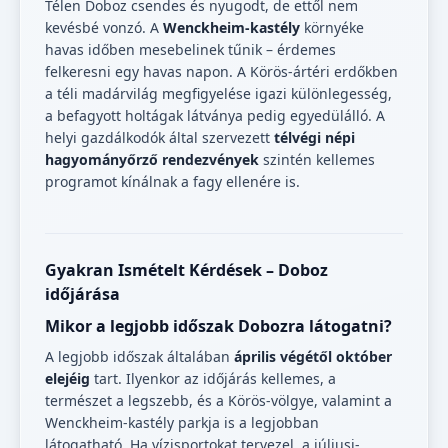
Télen Doboz csendes és nyugodt, de ettől nem
kevésbé vonzó. A
Wenckheim-kastély
környéke
havas időben mesebelinek tűnik – érdemes
felkeresni egy havas napon. A Körös-ártéri erdőkben
a téli madárvilág megfigyelése igazi különlegesség,
a befagyott holtágak látványa pedig egyedülálló. A
helyi gazdálkodók által szervezett
télvégi népi
hagyományőrző rendezvények
szintén kellemes
programot kínálnak a fagy ellenére is.
Gyakran Ismételt Kérdések – Doboz
időjárása
Mikor a legjobb időszak Dobozra látogatni?
A legjobb időszak általában
április végétől október
elejéig
tart. Ilyenkor az időjárás kellemes, a
természet a legszebb, és a Körös-völgye, valamint a
Wenckheim-kastély parkja is a legjobban
látogatható. Ha vízisportokat tervezel, a júliusi-