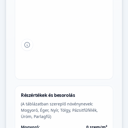
Tipp a grafikon jelmagyarázatához
Részértékek és besorolás
(A táblázatban szereplő növénynevek:
Mogyoró, Éger, Nyír, Tölgy, Pázsitfűfélék,
Üröm, Parlagfű)
Mogyoró:
0 szem/m³