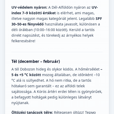
UV-védelem nyáron:
A Dél-Alföldön nyáron az
UV-
index 7–9 közötti értéket
is elérhet, ami magas,
illetve nagyon magas kategóriát jelent. Legalább
SPF
30–50-es fényvédő
használata javasolt, különösen a
déli órákban (10:00–16:00 között). Kerüld a tartós
direkt napsütést, és törekedj az árnyékos helyek
felkeresésére!
Tél (december – február)
A tél Dobozon hideg és olykor ködös. A hőmérséklet
–
5 és +5 °C között
mozog általában, de időnként –10
°C alá is süllyedhet. A hó nem ritka, de a tartós
hótakaró sem garantált – ez az alföldi telek
sajátossága. A Körös ártéri erdei télen is gyönyörűek,
a befagyott holtágak pedig különleges látványt
nyújtanak.
Öltözési tanácsok télre:
Rétegesen öltözz! Термо