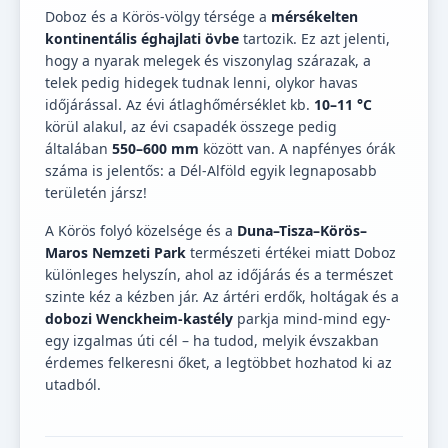
Doboz és a Körös-völgy térsége a
mérsékelten
kontinentális éghajlati övbe
tartozik. Ez azt jelenti,
hogy a nyarak melegek és viszonylag szárazak, a
telek pedig hidegek tudnak lenni, olykor havas
időjárással. Az évi átlaghőmérséklet kb.
10–11 °C
körül alakul, az évi csapadék összege pedig
általában
550–600 mm
között van. A napfényes órák
száma is jelentős: a Dél-Alföld egyik legnaposabb
területén jársz!
A Körös folyó közelsége és a
Duna–Tisza–Körös–
Maros Nemzeti Park
természeti értékei miatt Doboz
különleges helyszín, ahol az időjárás és a természet
szinte kéz a kézben jár. Az ártéri erdők, holtágak és a
dobozi Wenckheim-kastély
parkja mind-mind egy-
egy izgalmas úti cél – ha tudod, melyik évszakban
érdemes felkeresni őket, a legtöbbet hozhatod ki az
utadból.