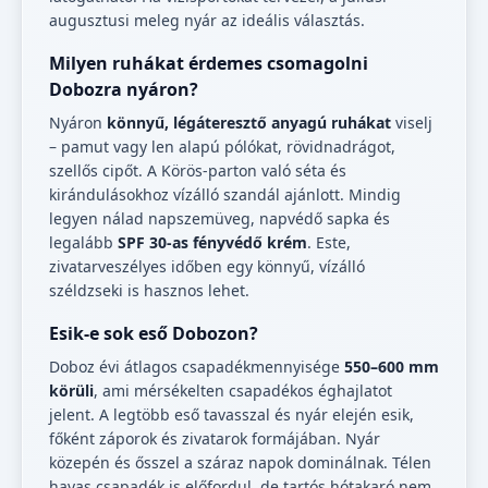
augusztusi meleg nyár az ideális választás.
Milyen ruhákat érdemes csomagolni
Dobozra nyáron?
Nyáron
könnyű, légáteresztő anyagú ruhákat
viselj
– pamut vagy len alapú pólókat, rövidnadrágot,
szellős cipőt. A Körös-parton való séta és
kirándulásokhoz vízálló szandál ajánlott. Mindig
legyen nálad napszemüveg, napvédő sapka és
legalább
SPF 30-as fényvédő krém
. Este,
zivatarveszélyes időben egy könnyű, vízálló
széldzseki is hasznos lehet.
Esik-e sok eső Dobozon?
Doboz évi átlagos csapadékmennyisége
550–600 mm
körüli
, ami mérsékelten csapadékos éghajlatot
jelent. A legtöbb eső tavasszal és nyár elején esik,
főként záporok és zivatarok formájában. Nyár
közepén és ősszel a száraz napok dominálnak. Télen
havas csapadék is előfordul, de tartós hótakaró nem