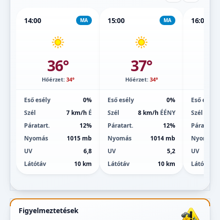
14:00
15:00
16:00
MA
MA
36°
37°
Hőérzet:
34°
Hőérzet:
34°
Hőé
Eső esély
0%
Eső esély
0%
Eső esély
Szél
7 km/h
É
Szél
8 km/h
ÉÉNY
Szél
Páratart.
12%
Páratart.
12%
Páratart.
Nyomás
1015 mb
Nyomás
1014 mb
Nyomás
UV
6,8
UV
5,2
UV
Látótáv
10 km
Látótáv
10 km
Látótáv
Figyelmeztetések