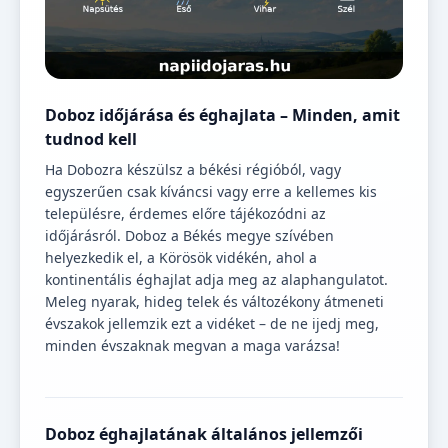
Doboz időjárása és éghajlata – Minden, amit
tudnod kell
Ha Dobozra készülsz a békési régióból, vagy
egyszerűen csak kíváncsi vagy erre a kellemes kis
településre, érdemes előre tájékozódni az
időjárásról. Doboz a Békés megye szívében
helyezkedik el, a Körösök vidékén, ahol a
kontinentális éghajlat adja meg az alaphangulatot.
Meleg nyarak, hideg telek és változékony átmeneti
évszakok jellemzik ezt a vidéket – de ne ijedj meg,
minden évszaknak megvan a maga varázsa!
Doboz éghajlatának általános jellemzői