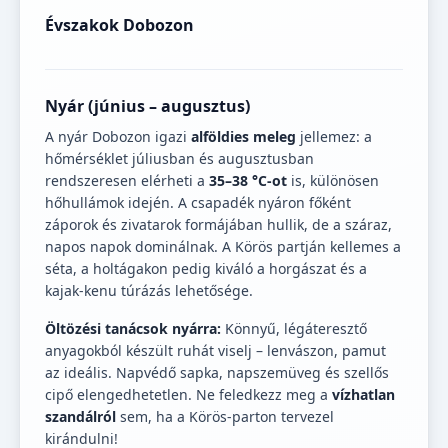
Évszakok Dobozon
Nyár (június – augusztus)
A nyár Dobozon igazi
alföldies meleg
jellemez: a
hőmérséklet júliusban és augusztusban
rendszeresen elérheti a
35–38 °C-ot
is, különösen
hőhullámok idején. A csapadék nyáron főként
záporok és zivatarok formájában hullik, de a száraz,
napos napok dominálnak. A Körös partján kellemes a
séta, a holtágakon pedig kiváló a horgászat és a
kajak-kenu túrázás lehetősége.
Öltözési tanácsok nyárra:
Könnyű, légáteresztő
anyagokból készült ruhát viselj – lenvászon, pamut
az ideális. Napvédő sapka, napszemüveg és szellős
cipő elengedhetetlen. Ne feledkezz meg a
vízhatlan
szandálról
sem, ha a Körös-parton tervezel
kirándulni!