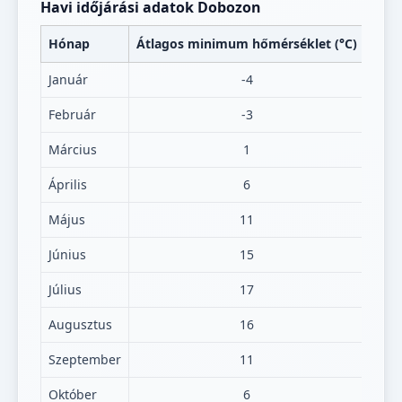
Havi időjárási adatok Dobozon
Hónap
Átlagos minimum hőmérséklet (°C)
Átla
Január
-4
Február
-3
Március
1
Április
6
Május
11
Június
15
Július
17
Augusztus
16
Szeptember
11
Október
6