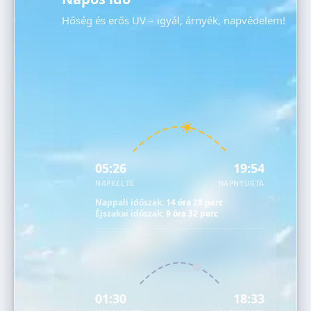
Hőség és erős UV – igyál, árnyék, napvédelem!
05:26
19:54
NAPKELTE
NAPNYUGTA
Nappali időszak:
14 óra 28 perc
Éjszakai időszak:
9 óra 32 perc
01:30
18:33