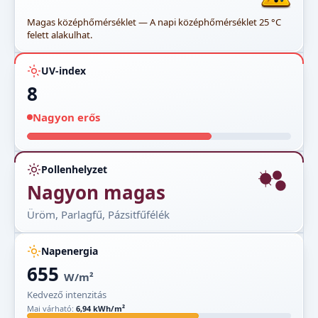
Magas középhőmérséklet — A napi középhőmérséklet 25 °C
felett alakulhat.
UV-index
8
Nagyon erős
Pollenhelyzet
Nagyon magas
Üröm, Parlagfű, Pázsitfűfélék
Napenergia
655
W/m²
Kedvező intenzitás
Mai várható:
6,94 kWh/m²