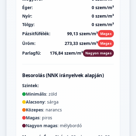
Éger:
0 szem/m³
Nyír:
0 szem/m³
Tölgy:
0 szem/m³
Pázsitfűfélék:
99,13 szem/m³
Magas
Üröm:
273,33 szem/m³
Magas
Parlagfű:
176,84 szem/m³
Nagyon magas
Besorolás (NNK irányelvek alapján)
Szintek:
Minimális
: zöld
Alacsony
: sárga
Közepes
: narancs
Magas
: piros
Nagyon magas
: mélybordó