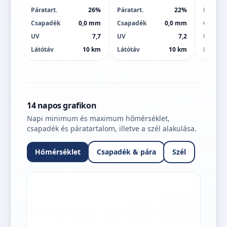
Páratart.
26%
Páratart.
22%
Páratart
Csapadék
0,0 mm
Csapadék
0,0 mm
Csapad
UV
7,7
UV
7,2
UV
Látótáv
10 km
Látótáv
10 km
Látótáv
14 napos grafikon
Napi minimum és maximum hőmérséklet,
csapadék és páratartalom, illetve a szél alakulása.
Hőmérséklet
Csapadék & pára
Szél