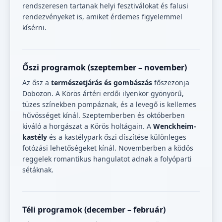
rendszeresen tartanak helyi fesztiválokat és falusi
rendezvényeket is, amiket érdemes figyelemmel
kísérni.
Őszi programok (szeptember – november)
Az ősz a
természetjárás és gombászás
főszezonja
Dobozon. A Körös ártéri erdői ilyenkor gyönyörű,
tüzes színekben pompáznak, és a levegő is kellemes
hűvösséget kínál. Szeptemberben és októberben
kiváló a horgászat a Körös holtágain. A
Wenckheim-
kastély
és a kastélypark őszi díszítése különleges
fotózási lehetőségeket kínál. Novemberben a ködös
reggelek romantikus hangulatot adnak a folyóparti
sétáknak.
Téli programok (december – február)