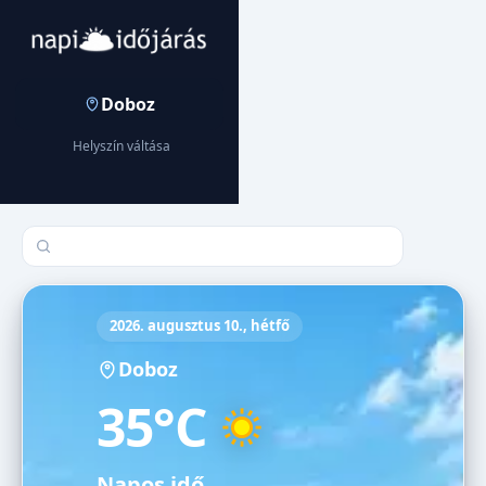
Doboz
Helyszín váltása
Település keresése
2026. augusztus 10., hétfő
Doboz
35°C
Napos idő