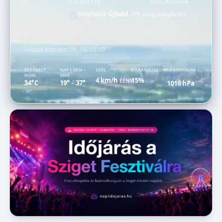
HOLDKELTE
HOLDNYUGTA
Holdfázis:
Újhold
(4% megvilágított)
Adatok frissítve:
08. 10. 12:50
ÉRZÉKELT
NAPI MIN –
SZÉL
PÁRATARTALOM
LÉGNYOMÁS
HŐM.
MAX
4 km/h
15%
ÉÉNY
34°C
19°
37°
1016 hPa
–