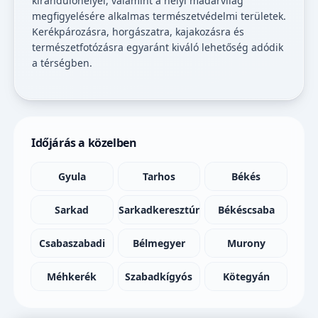
kirándulóhelyei, valamint a helyi madárvilág
megfigyelésére alkalmas természetvédelmi területek.
Kerékpározásra, horgászatra, kajakozásra és
természetfotózásra egyaránt kiváló lehetőség adódik
a térségben.
Időjárás a közelben
Gyula
Tarhos
Békés
Sarkad
Sarkadkeresztúr
Békéscsaba
Csabaszabadi
Bélmegyer
Murony
Méhkerék
Szabadkígyós
Kötegyán