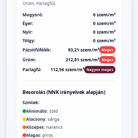
Üröm, Parlagfű)
Mogyoró:
0 szem/m³
Éger:
0 szem/m³
Nyír:
0 szem/m³
Tölgy:
0 szem/m³
Pázsitfűfélék:
93,21 szem/m³
Magas
Üröm:
212,81 szem/m³
Magas
Parlagfű:
112,56 szem/m³
Nagyon magas
Besorolás (NNK irányelvek alapján)
Szintek:
Minimális
: zöld
Alacsony
: sárga
Közepes
: narancs
Magas
: piros