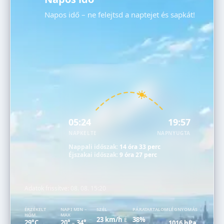
Napos idő – ne felejtsd a naptejet és sapkát!
05:24
19:57
NAPKELTE
NAPNYUGTA
Nappali időszak:
14 óra 33 perc
Éjszakai időszak:
9 óra 27 perc
Adatok frissítve:
08. 08. 15:20
ÉRZÉKELT
NAPI MIN –
SZÉL
PÁRATARTALOM
LÉGNYOMÁS
HŐM.
MAX
23 km/h
38%
É
29°C
20°
34°
1016 hPa
–