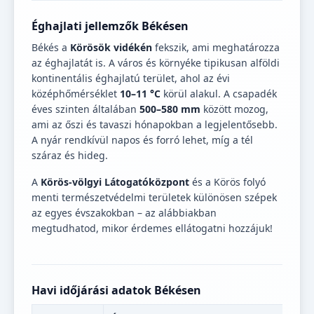
Éghajlati jellemzők Békésen
Békés a
Körösök vidékén
fekszik, ami meghatározza
az éghajlatát is. A város és környéke tipikusan alföldi
kontinentális éghajlatú terület, ahol az évi
középhőmérséklet
10–11 °C
körül alakul. A csapadék
éves szinten általában
500–580 mm
között mozog,
ami az őszi és tavaszi hónapokban a legjelentősebb.
A nyár rendkívül napos és forró lehet, míg a tél
száraz és hideg.
A
Körös-völgyi Látogatóközpont
és a Körös folyó
menti természetvédelmi területek különösen szépek
az egyes évszakokban – az alábbiakban
megtudhatod, mikor érdemes ellátogatni hozzájuk!
Havi időjárási adatok Békésen