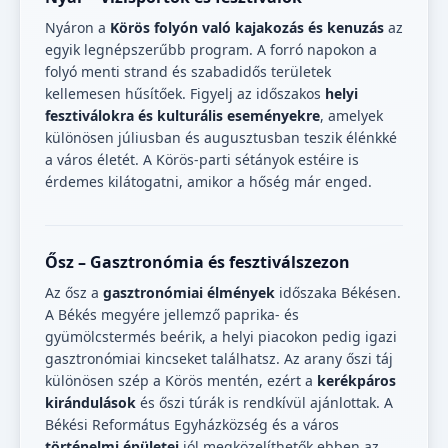
Nyáron a
Körös folyón való kajakozás és kenuzás
az
egyik legnépszerűbb program. A forró napokon a
folyó menti strand és szabadidős területek
kellemesen hűsítőek. Figyelj az időszakos
helyi
fesztiválokra és kulturális eseményekre
, amelyek
különösen júliusban és augusztusban teszik élénkké
a város életét. A Körös-parti sétányok estéire is
érdemes kilátogatni, amikor a hőség már enged.
Ősz – Gasztronómia és fesztiválszezon
Az ősz a
gasztronómiai élmények
időszaka Békésen.
A Békés megyére jellemző paprika- és
gyümölcstermés beérik, a helyi piacokon pedig igazi
gasztronómiai kincseket találhatsz. Az arany őszi táj
különösen szép a Körös mentén, ezért a
kerékpáros
kirándulások
és őszi túrák is rendkívül ajánlottak. A
Békési Református Egyházközség és a város
történelmi épületei
jól megközelíthetők ebben az