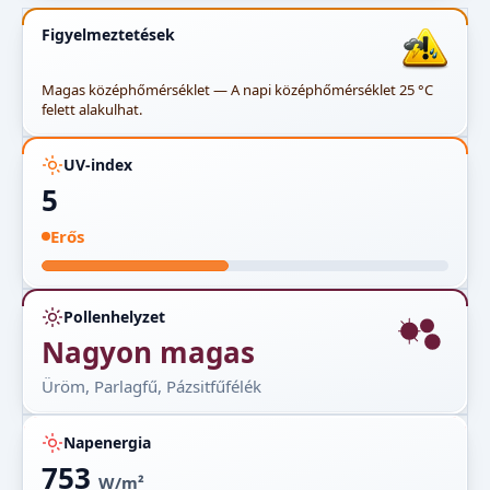
Figyelmeztetések
Magas középhőmérséklet — A napi középhőmérséklet 25 °C
felett alakulhat.
UV-index
5
Erős
Pollenhelyzet
Nagyon magas
Üröm, Parlagfű, Pázsitfűfélék
Napenergia
753
W/m²