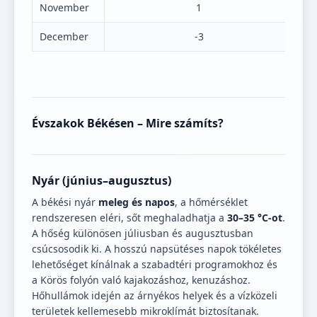
November
1
December
-3
Évszakok Békésen – Mire számíts?
Nyár (június–augusztus)
A békési nyár
meleg és napos
, a hőmérséklet
rendszeresen eléri, sőt meghaladhatja a
30–35 °C-ot
.
A hőség különösen júliusban és augusztusban
csúcsosodik ki. A hosszú napsütéses napok tökéletes
lehetőséget kínálnak a szabadtéri programokhoz és
a Körös folyón való kajakozáshoz, kenuzáshoz.
Hőhullámok idején az árnyékos helyek és a vízközeli
területek kellemesebb mikroklímát biztosítanak.