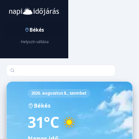
Békés
Helyszín váltása
Település keresése
2026. augusztus 8., szombat
Békés
31°C
Napos idő