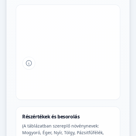
Tipp a grafikon jelmagyarázatához
Részértékek és besorolás
(A táblázatban szereplő növénynevek:
Mogyoró, Éger, Nyír, Tölgy, Pázsitfűfélék,