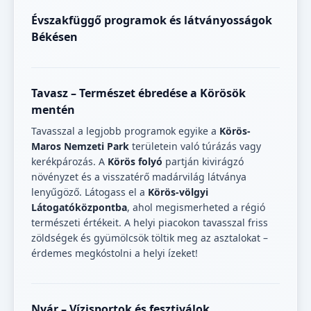
Évszakfüggő programok és látványosságok
Békésen
Tavasz – Természet ébredése a Körösök
mentén
Tavasszal a legjobb programok egyike a
Körös-
Maros Nemzeti Park
területein való túrázás vagy
kerékpározás. A
Körös folyó
partján kivirágzó
növényzet és a visszatérő madárvilág látványa
lenyűgöző. Látogass el a
Körös-völgyi
Látogatóközpontba
, ahol megismerheted a régió
természeti értékeit. A helyi piacokon tavasszal friss
zöldségek és gyümölcsök töltik meg az asztalokat –
érdemes megkóstolni a helyi ízeket!
Nyár – Vízisportok és fesztiválok