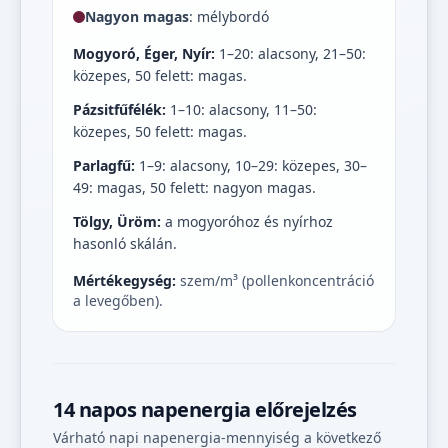
Nagyon magas
: mélybordó
Mogyoró, Éger, Nyír:
1–20: alacsony, 21–50:
közepes, 50 felett: magas.
Pázsitfűfélék:
1–10: alacsony, 11–50:
közepes, 50 felett: magas.
Parlagfű:
1–9: alacsony, 10–29: közepes, 30–
49: magas, 50 felett: nagyon magas.
Tölgy, Üröm:
a mogyoróhoz és nyírhoz
hasonló skálán.
Mértékegység:
szem/m³ (pollenkoncentráció
a levegőben).
14 napos napenergia előrejelzés
Várható napi napenergia-mennyiség a következő