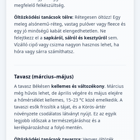
megfelelő felkészültség.
Öltözködési tanácsok télre:
Rétegesen öltözz! Egy
meleg alsónemű-réteg, vastag pulóver vagy fleece és
egy jó minőségű kabát elengedhetetlen. Ne
felejtkezz el a
sapkáról, sálról és kesztyűről
sem.
Vízálló cipő vagy csizma nagyon hasznos lehet, ha
hóra vagy sárra számíthatsz.
Tavasz (március–május)
A tavasz Békésen
kellemes és változékony
. Március
még hűvös lehet, de április végére és május elejére
a hőmérséklet kellemes, 15–23 °C közé emelkedik. A
tavaszi esők frissítik a tájat, és a Körös-ártér
növényzete csodálatos látványt nyújt. Ez az egyik
legjobb időszak a természetjáráshoz és a
kerékpározáshoz a folyó mentén.
Öltözködési tanácsok tavaszra:
Vegyes öltözék