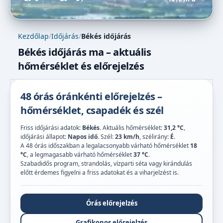
Kezdőlap
/
Időjárás
/
Békés időjárás
Békés időjárás ma – aktuális
hőmérséklet és előrejelzés
48 órás óránkénti előrejelzés –
hőmérséklet, csapadék és szél
Friss időjárási adatok:
Békés
. Aktuális hőmérséklet:
31,2 °C
,
időjárási állapot:
Napos idő
. Szél:
23 km/h
, szélirány:
É
.
A 48 órás időszakban a legalacsonyabb várható hőmérséklet
18
°C
, a legmagasabb várható hőmérséklet
37 °C
.
Szabadidős program, strandolás, vízparti séta vagy kirándulás
előtt érdemes figyelni a friss adatokat és a viharjelzést is.
Órás előrejelzés
Grafikonos előrejelzés