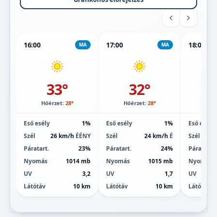
16:00
17:00
18:00
MA
MA
33°
32°
Hőérzet:
28°
Hőérzet:
28°
Hőé
Eső esély
1%
Eső esély
1%
Eső esély
Szél
26 km/h
ÉÉNY
Szél
24 km/h
É
Szél
Páratart.
23%
Páratart.
24%
Páratart.
Nyomás
1014 mb
Nyomás
1015 mb
Nyomás
UV
3,2
UV
1,7
UV
Látótáv
10 km
Látótáv
10 km
Látótáv