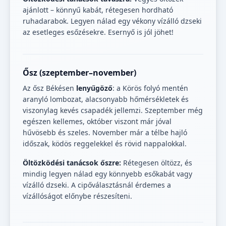
ajánlott – könnyű kabát, rétegesen hordható
ruhadarabok. Legyen nálad egy vékony vízálló dzseki
az esetleges esőzésekre. Esernyő is jól jöhet!
Ősz (szeptember–november)
Az ősz Békésen
lenyűgöző
: a Körös folyó mentén
aranyló lombozat, alacsonyabb hőmérsékletek és
viszonylag kevés csapadék jellemzi. Szeptember még
egészen kellemes, október viszont már jóval
hűvösebb és szeles. November már a télbe hajló
időszak, ködös reggelekkel és rövid nappalokkal.
Öltözködési tanácsok őszre:
Rétegesen öltözz, és
mindig legyen nálad egy könnyebb esőkabát vagy
vízálló dzseki. A cipőválasztásnál érdemes a
vízállóságot előnybe részesíteni.