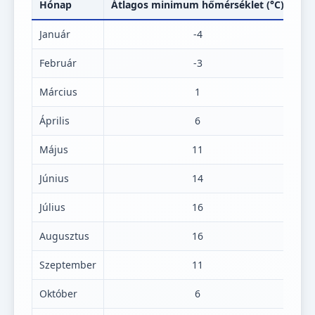
Hónap
Átlagos minimum hőmérséklet (°C)
Át
Január
-4
Február
-3
Március
1
Április
6
Május
11
Június
14
Július
16
Augusztus
16
Szeptember
11
Október
6