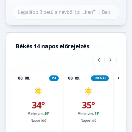
Település keresése
Békés 14 napos előrejelzés
08. 08.
08. 09.
08. 10.
MA
HOLNAP
34°
35°
Minimum:
20°
Minimum:
18°
Mi
Napos idő
Napos idő