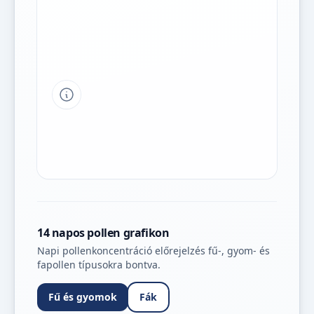
Tipp a grafikon jelmagyarázatához
14 napos pollen grafikon
Napi pollenkoncentráció előrejelzés fű-, gyom- és
fapollen típusokra bontva.
Fű és gyomok
Fák