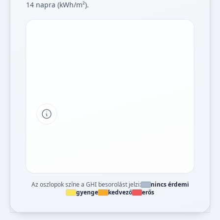
14 napra (kWh/m²).
Tipp a grafikon jelmagyarázatához
Az oszlopok színe a GHI besorolást jelzi:
nincs érdemi
gyenge
kedvező
erős