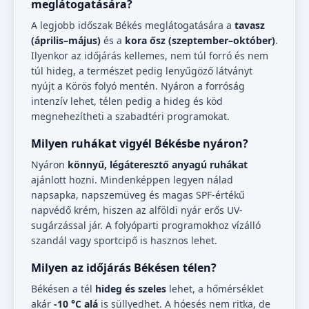
meglátogatására?
A legjobb időszak Békés meglátogatására a
tavasz
(április–május)
és a
kora ősz (szeptember–október)
.
Ilyenkor az időjárás kellemes, nem túl forró és nem
túl hideg, a természet pedig lenyűgöző látványt
nyújt a Körös folyó mentén. Nyáron a forróság
intenzív lehet, télen pedig a hideg és köd
megnehezítheti a szabadtéri programokat.
Milyen ruhákat vigyél Békésbe nyáron?
Nyáron
könnyű, légáteresztő anyagú ruhákat
ajánlott hozni. Mindenképpen legyen nálad
napsapka, napszemüveg és magas SPF-értékű
napvédő krém, hiszen az alföldi nyár erős UV-
sugárzással jár. A folyóparti programokhoz vízálló
szandál vagy sportcipő is hasznos lehet.
Milyen az időjárás Békésen télen?
Békésen a tél
hideg és szeles
lehet, a hőmérséklet
akár
-10 °C alá
is süllyedhet. A hóesés nem ritka, de