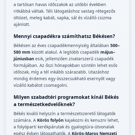
a tartósan havas időszakok az utóbbi években
ritkábbá váltak. Téli látogatáshoz vastag rétegezős
öltözet, meleg kabát, sapka, sál és vízálló csizma
ajánlott.
Mennyi csapadékra számíthatsz Békésen?
Békésen az éves csapadékmennyiség általában
500–
580 mm
között alakul. A legtöbb csapadék
május–
júniusban
esik, jellemzően zivatarszerű csapadék
formájában. Az őszi hónapokban szintén lehet esős
időszak, míg a tél inkább szárazabb. Utazáshoz
mindig érdemes egy összecsukható esernyőt vagy
vízálló kabátot csomagolni.
Milyen szabadtéri programokat kínál Békés
a természetkedvelőknek?
Békés kiváló helyszín a természetszerető látogatók
számára. A
Körös folyón
kajakozni és kenuzni lehet,
a folyóparti kerékpárutak és gyalogtúra-útvonalak
egész évben látogathatók. A
Körös-Maros Nemzeti