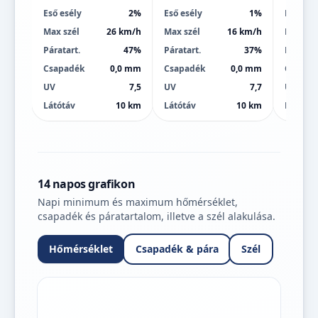
Eső esély
2%
Eső esély
1%
Eső esé
Max szél
26 km/h
Max szél
16 km/h
Max szé
Páratart.
47%
Páratart.
37%
Páratart
Csapadék
0,0 mm
Csapadék
0,0 mm
Csapad
UV
7,5
UV
7,7
UV
Látótáv
10 km
Látótáv
10 km
Látótáv
14 napos grafikon
Napi minimum és maximum hőmérséklet,
csapadék és páratartalom, illetve a szél alakulása.
Hőmérséklet
Csapadék & pára
Szél