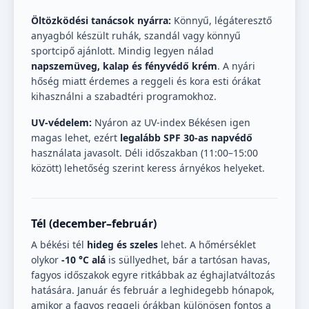
Öltözködési tanácsok nyárra:
Könnyű, légáteresztő
anyagból készült ruhák, szandál vagy könnyű
sportcipő ajánlott. Mindig legyen nálad
napszemüveg, kalap és fényvédő krém
. A nyári
hőség miatt érdemes a reggeli és kora esti órákat
kihasználni a szabadtéri programokhoz.
UV-védelem:
Nyáron az UV-index Békésen igen
magas lehet, ezért
legalább SPF 30-as napvédő
használata javasolt. Déli időszakban (11:00–15:00
között) lehetőség szerint keress árnyékos helyeket.
Tél (december–február)
A békési tél
hideg és szeles
lehet. A hőmérséklet
olykor
-10 °C alá
is süllyedhet, bár a tartósan havas,
fagyos időszakok egyre ritkábbak az éghajlatváltozás
hatására. Január és február a leghidegebb hónapok,
amikor a fagyos reggeli órákban különösen fontos a