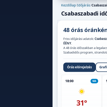
Kezdőlap
/
Időjárás
/
Csabasza
Csabaszabadi idő
48 órás óránként
Friss időjárási adatok:
Csabasz
ÉÉNY
.
A 48 órás időszakban a legal
Szabadidős program, strandolás,
Órás előrejelzés
Graf
18:00
MA
31°