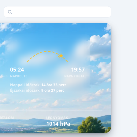
Település keresése
05:24
19:57
NAPKELTE
NAPNYUGTA
Nappali időszak:
14 óra 33 perc
Éjszakai időszak:
9 óra 27 perc
ARTALOM
LÉGNYOMÁS
1014 hPa