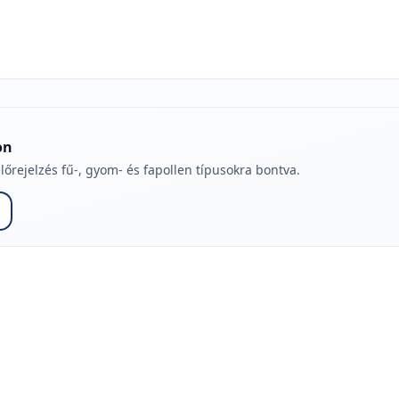
on
lőrejelzés fű-, gyom- és fapollen típusokra bontva.