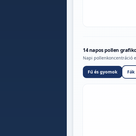
14 napos pollen grafik
Napi pollenkoncentráció e
Fű és gyomok
Fák