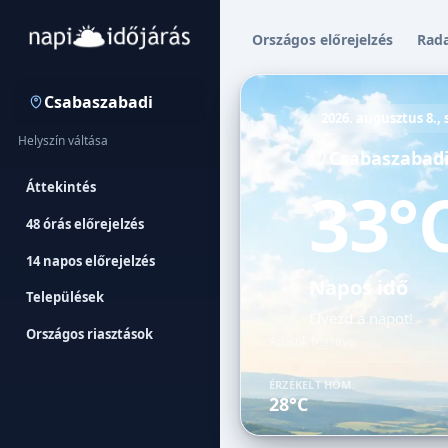
Országos előrejelzés
Rad
Csabaszabadi
2026. augusztus 8.,
Helyszín váltása
Csabaszabad
33°
Áttekintés
48 órás előrejelzés
14 napos előrejelzés
Napos idő
Települések
Élvezd a napot!
Országos riasztások
Adatok frissítve:
ÉRZÉKELT HŐM.
28°C