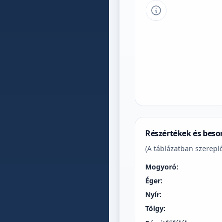
Tipp a grafikon 
Részértékek és beso
(A táblázatban szereplő
Mogyoró:
Éger:
Nyír:
Tölgy: