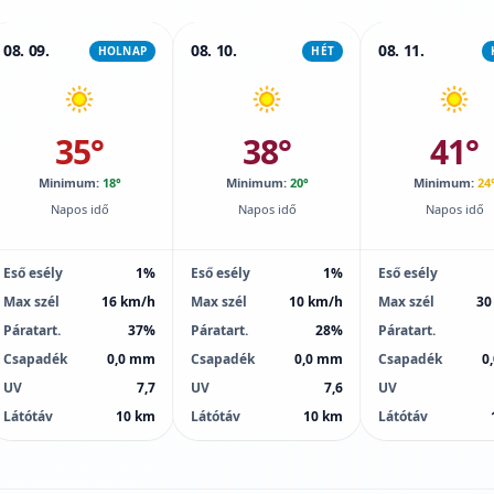
08. 09.
08. 10.
08. 11.
HOLNAP
HÉT
35°
38°
41°
Minimum:
18°
Minimum:
20°
Minimum:
24
Napos idő
Napos idő
Napos idő
Eső esély
1%
Eső esély
1%
Eső esély
Max szél
16 km/h
Max szél
10 km/h
Max szél
30
Páratart.
37%
Páratart.
28%
Páratart.
Csapadék
0,0 mm
Csapadék
0,0 mm
Csapadék
0
UV
7,7
UV
7,6
UV
Látótáv
10 km
Látótáv
10 km
Látótáv