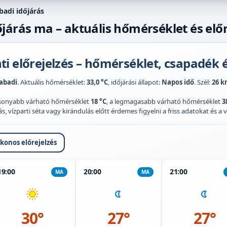
badi időjárás
járás ma – aktuális hőmérséklet és előr
i előrejelzés – hőmérséklet, csapadék é
abadi
. Aktuális hőmérséklet:
33,0 °C
, időjárási állapot:
Napos idő
. Szél:
26 k
acsonyabb várható hőmérséklet
18 °C
, a legmagasabb várható hőmérséklet
3
 vízparti séta vagy kirándulás előtt érdemes figyelni a friss adatokat és a vi
ikonos előrejelzés
19:00
20:00
21:00
MA
MA
30°
27°
27°