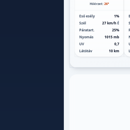
Hőérzet:
26°
Eső esély
1%
Szél
27 km/h
É
Páratart.
25%
Nyomás
1015 mb
UV
0,7
Látótáv
10 km