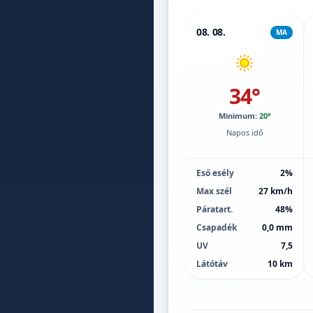
08. 08.
MA
34°
Minimum:
20°
Napos idő
Eső esély
2%
Max szél
27 km/h
Páratart.
48%
Csapadék
0,0 mm
UV
7,5
Látótáv
10 km