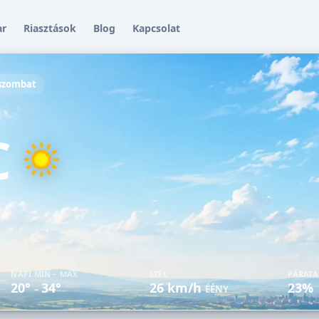
ar
Riasztások
Blog
Kapcsolat
 szombat
i
C
NAPI MIN – MAX
SZÉL
PÁRAT
20°
34°
26 km/h
23%
–
ÉÉNY