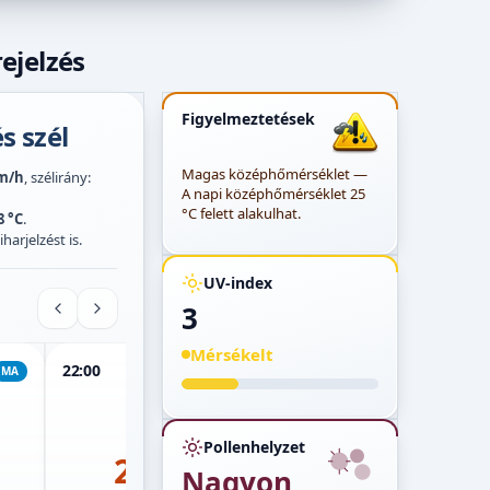
ejelzés
Figyelmeztetések
s szél
Magas középhőmérséklet —
m/h
, szélirány:
A napi középhőmérséklet 25
°C felett alakulhat.
8 °C
.
harjelzést is.
UV-index
3
Mérsékelt
22:00
23:00
00:00
MA
MA
MA
Pollenhelyzet
25°
24°
Nagyon