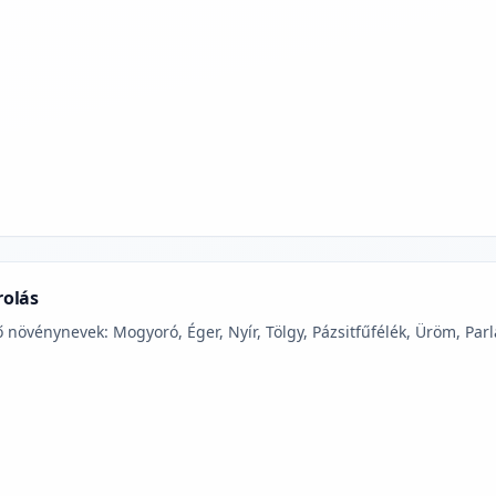
jelmagyarázatához
rolás
 növénynevek: Mogyoró, Éger, Nyír, Tölgy, Pázsitfűfélék, Üröm, Parl