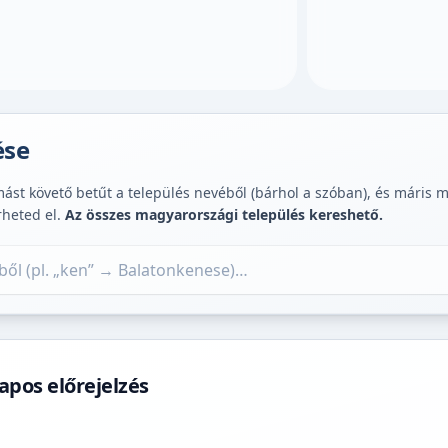
ése
st követő betűt a település nevéből (bárhol a szóban), és máris muta
rheted el.
Az összes magyarországi település kereshető.
apos előrejelzés