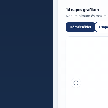
14 napos grafikon
Napi minimum és maximum 
Hőmérséklet
Csap
Tipp a grafikon 