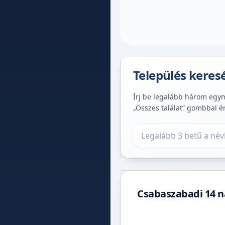
Település keres
Írj be legalább három egymá
„Összes találat” gombbal é
Település keresése
Csabaszabadi 14 n