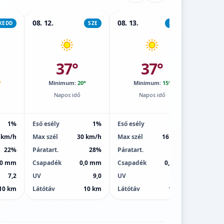
08. 12.
08. 13.
08. 14.
KEDD
SZE
CSÜT
37°
37°
°
Minimum:
20°
Minimum:
15°
M
Napos idő
Napos idő
1%
Eső esély
1%
Eső esély
1%
Eső esé
 km/h
Max szél
30 km/h
Max szél
16 km/h
Max sz
22%
Páratart.
28%
Páratart.
29%
Páratar
,0 mm
Csapadék
0,0 mm
Csapadék
0,0 mm
Csapa
7,2
UV
9,0
UV
9,0
UV
10 km
Látótáv
10 km
Látótáv
10 km
Látótá