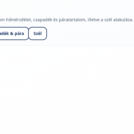
hőmérséklet, csapadék és páratartalom, illetve a szél alakulása.
adék & pára
Szél
jelmagyarázatához