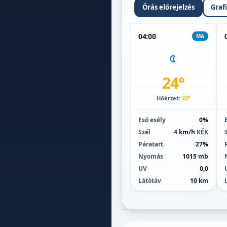
Órás előrejelzés
Graf
04:00
MA
24°
Hőérzet:
22°
Eső esély
0%
Szél
4 km/h
KÉK
Páratart.
27%
Nyomás
1015 mb
UV
0,0
Látótáv
10 km