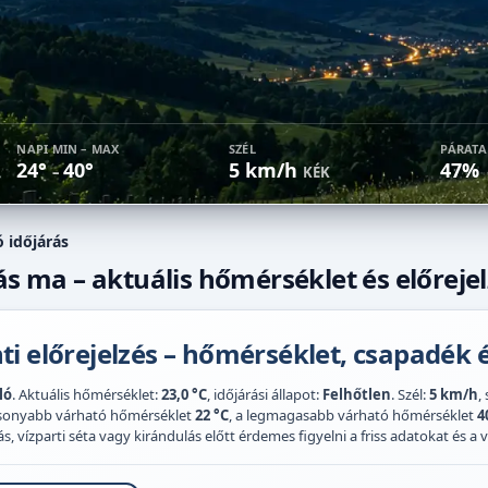
NAPI MIN – MAX
SZÉL
PÁRAT
24°
40°
5 km/h
47%
–
KÉK
ó időjárás
ás ma – aktuális hőmérséklet és előreje
i előrejelzés – hőmérséklet, csapadék é
ló
. Aktuális hőmérséklet:
23,0 °C
, időjárási állapot:
Felhőtlen
. Szél:
5 km/h
,
acsonyabb várható hőmérséklet
22 °C
, a legmagasabb várható hőmérséklet
4
 vízparti séta vagy kirándulás előtt érdemes figyelni a friss adatokat és a vi