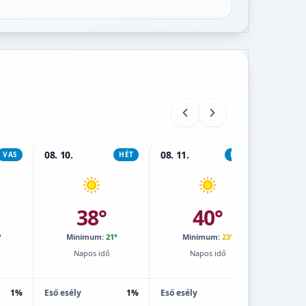
08. 10.
08. 11.
08. 12.
VAS
HÉT
KEDD
38°
40°
°
Minimum:
21°
Minimum:
23°
M
Napos idő
Napos idő
1%
Eső esély
1%
Eső esély
0%
Eső esé