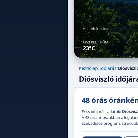
Adatok frissítve:
ÉRZÉKELT HŐM.
23°C
Kezdőlap
/
Időjárás
/
Diósviszl
Diósviszló időjár
48 órás óránként
Friss időjárási adatok:
Diósvisz
A 48 órás időszakban a legal
Szabadidős program, strandolás,