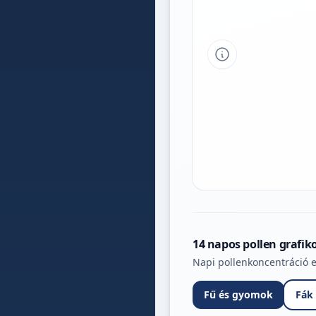
Tipp a grafikon 
14 napos pollen grafik
Napi pollenkoncentráció e
Fű és gyomok
Fák