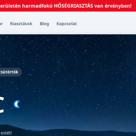
etén harmadfokú HŐSÉGRIASZTÁS van érvényben!
2026.
ar
Riasztások
Blog
Kapcsolat
 csütörtök
C
estét!