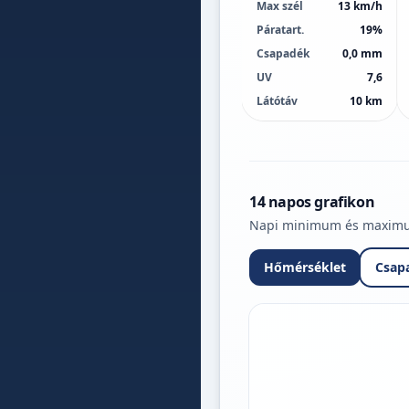
Max szél
13 km/h
Páratart.
19%
Csapadék
0,0 mm
UV
7,6
Látótáv
10 km
14 napos grafikon
Napi minimum és maximum 
Hőmérséklet
Csap