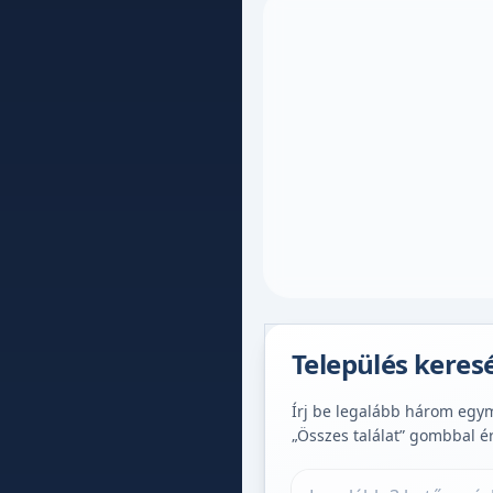
Település keres
Írj be legalább három egymá
„Összes találat” gombbal é
Település keresése