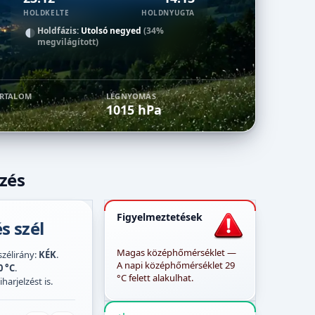
HOLDKELTE
HOLDNYUGTA
Holdfázis:
Utolsó negyed
(34%
megvilágított)
ARTALOM
LÉGNYOMÁS
1015 hPa
lzés
Figyelmeztetések
s szél
Magas középhőmérséklet —
 szélirány:
KÉK
.
A napi középhőmérséklet 29
0 °C
.
°C felett alakulhat.
harjelzést is.