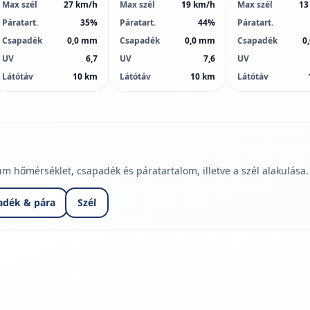
Max szél
27 km/h
Max szél
19 km/h
Max szél
13
Páratart.
35%
Páratart.
44%
Páratart.
Csapadék
0,0 mm
Csapadék
0,0 mm
Csapadék
0
UV
6,7
UV
7,6
UV
Látótáv
10 km
Látótáv
10 km
Látótáv
hőmérséklet, csapadék és páratartalom, illetve a szél alakulása.
adék & pára
Szél