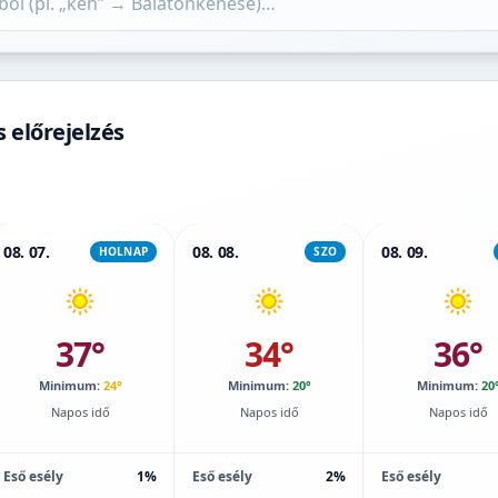
s előrejelzés
08. 07.
08. 08.
08. 09.
HOLNAP
SZO
37°
34°
36°
Minimum:
24°
Minimum:
20°
Minimum:
20
Napos idő
Napos idő
Napos idő
Eső esély
1%
Eső esély
2%
Eső esély