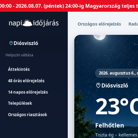
2026.08.07. (péntek) 24:00-ig Magyarország teljes terül
Országos előrejelzés
Rad
Diósviszló
Helyszín váltása
Áttekintés
2026. augusztus 6.,
48 órás előrejelzés
Diósviszló
14 napos előrejelzés
23°
Települések
Országos riasztások
Felhőtlen
Tiszta ég – kellemes 