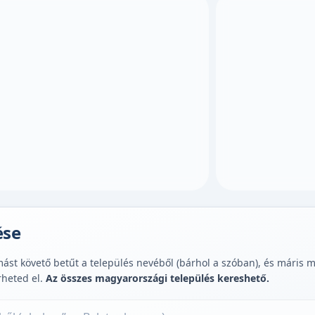
ése
st követő betűt a település nevéből (bárhol a szóban), és máris muta
rheted el.
Az összes magyarországi település kereshető.