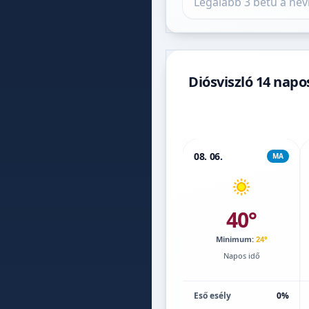
Diósviszló 14 napo
08. 06.
MA
40°
Minimum:
24°
Napos idő
Eső esély
0%