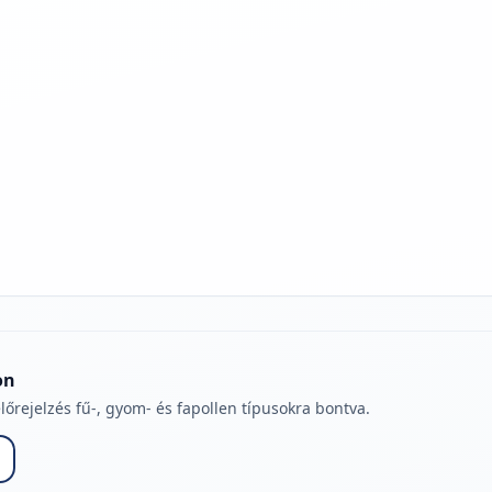
jelmagyarázatához
on
lőrejelzés fű-, gyom- és fapollen típusokra bontva.