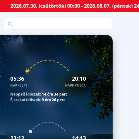
07.30. (csütörtök) 00:00 - 2026.08.07. (péntek) 24:00-i
Település keresése
05:36
20:10
NAPKELTE
NAPNYUGTA
Nappali időszak:
14 óra 34 perc
Éjszakai időszak:
9 óra 26 perc
23:12
14:13