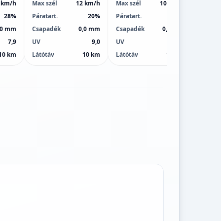
 km/h
Max szél
12 km/h
Max szél
10 km/h
Max sz
28%
Páratart.
20%
Páratart.
18%
Páratar
,0 mm
Csapadék
0,0 mm
Csapadék
0,0 mm
Csapa
7,9
UV
9,0
UV
10,0
UV
10 km
Látótáv
10 km
Látótáv
10 km
Látótá