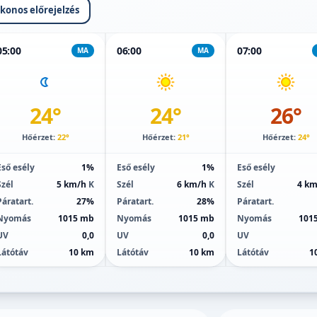
ikonos előrejelzés
05:00
06:00
07:00
MA
MA
24°
24°
26°
Hőérzet:
22°
Hőérzet:
21°
Hőérzet:
24°
Eső esély
1%
Eső esély
1%
Eső esély
Szél
5 km/h
K
Szél
6 km/h
K
Szél
4 k
Páratart.
27%
Páratart.
28%
Páratart.
Nyomás
1015 mb
Nyomás
1015 mb
Nyomás
101
UV
0,0
UV
0,0
UV
Látótáv
10 km
Látótáv
10 km
Látótáv
1