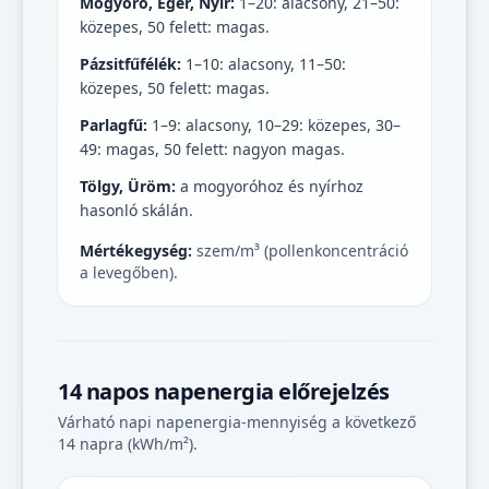
Mogyoró, Éger, Nyír:
1–20: alacsony, 21–50:
közepes, 50 felett: magas.
Pázsitfűfélék:
1–10: alacsony, 11–50:
közepes, 50 felett: magas.
Parlagfű:
1–9: alacsony, 10–29: közepes, 30–
49: magas, 50 felett: nagyon magas.
Tölgy, Üröm:
a mogyoróhoz és nyírhoz
hasonló skálán.
Mértékegység:
szem/m³ (pollenkoncentráció
a levegőben).
14 napos napenergia előrejelzés
Várható napi napenergia-mennyiség a következő
14 napra (kWh/m²).