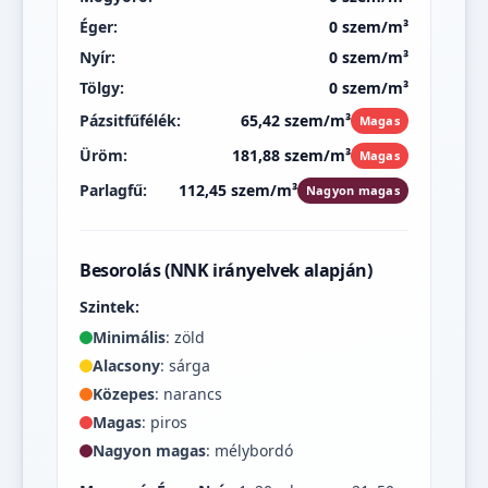
Éger:
0 szem/m³
Nyír:
0 szem/m³
Tölgy:
0 szem/m³
Pázsitfűfélék:
65,42 szem/m³
Magas
Üröm:
181,88 szem/m³
Magas
Parlagfű:
112,45 szem/m³
Nagyon magas
Besorolás (NNK irányelvek alapján)
Szintek:
Minimális
: zöld
Alacsony
: sárga
Közepes
: narancs
Magas
: piros
Nagyon magas
: mélybordó