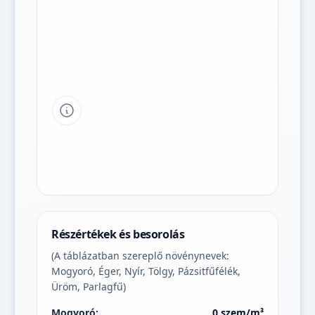
Tipp a grafikon jelmagyarázatához
Részértékek és besorolás
(A táblázatban szereplő növénynevek:
Mogyoró, Éger, Nyír, Tölgy, Pázsitfűfélék,
Üröm, Parlagfű)
Mogyoró:
0 szem/m³