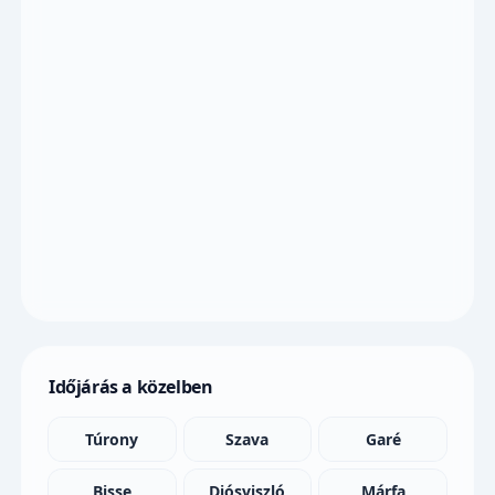
Időjárás a közelben
Túrony
Szava
Garé
Bisse
Diósviszló
Márfa