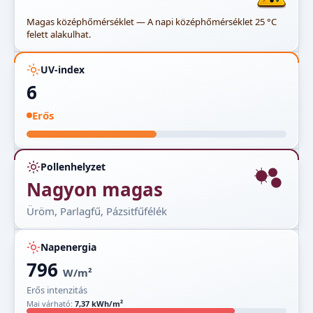
Magas középhőmérséklet — A napi középhőmérséklet 25 °C
felett alakulhat.
UV-index
6
Erős
Pollenhelyzet
Nagyon magas
Üröm, Parlagfű, Pázsitfűfélék
Napenergia
796
W/m²
Erős intenzitás
Mai várható:
7,37 kWh/m²