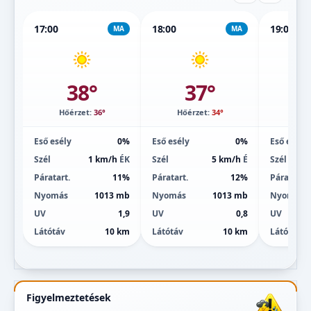
17:00
18:00
19:00
MA
MA
38°
37°
Hőérzet:
36°
Hőérzet:
34°
Hőé
Eső esély
0%
Eső esély
0%
Eső esély
Szél
1 km/h
ÉK
Szél
5 km/h
É
Szél
Páratart.
11%
Páratart.
12%
Páratart.
Nyomás
1013 mb
Nyomás
1013 mb
Nyomás
UV
1,9
UV
0,8
UV
Látótáv
10 km
Látótáv
10 km
Látótáv
Figyelmeztetések