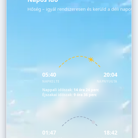
Hőség – igyál rendszeresen és kerüld a déli napot!
05:40
20:04
NAPKELTE
NAPNYUGTA
Nappali időszak:
14 óra 24 perc
Éjszakai időszak:
9 óra 36 perc
01:47
18:42