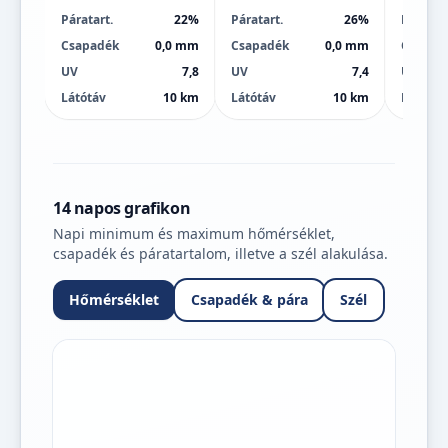
Páratart.
22%
Páratart.
26%
Páratart
Csapadék
0,0 mm
Csapadék
0,0 mm
Csapad
UV
7,8
UV
7,4
UV
Látótáv
10 km
Látótáv
10 km
Látótáv
14 napos grafikon
Napi minimum és maximum hőmérséklet,
csapadék és páratartalom, illetve a szél alakulása.
Hőmérséklet
Csapadék & pára
Szél