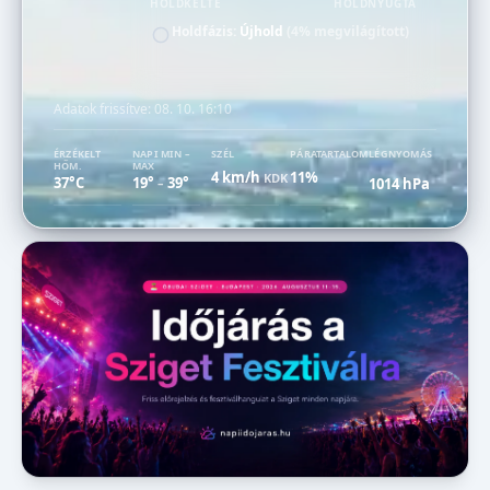
HOLDKELTE
HOLDNYUGTA
Holdfázis:
Újhold
(4% megvilágított)
Adatok frissítve:
08. 10. 16:10
ÉRZÉKELT
NAPI MIN –
SZÉL
PÁRATARTALOM
LÉGNYOMÁS
HŐM.
MAX
4 km/h
11%
KDK
37°C
19°
39°
1014 hPa
–