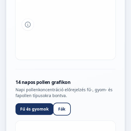
Tipp a grafikon jelmagyarázatához
14 napos pollen grafikon
Napi pollenkoncentráció előrejelzés fű-, gyom- és
fapollen típusokra bontva.
Fű és gyomok
Fák