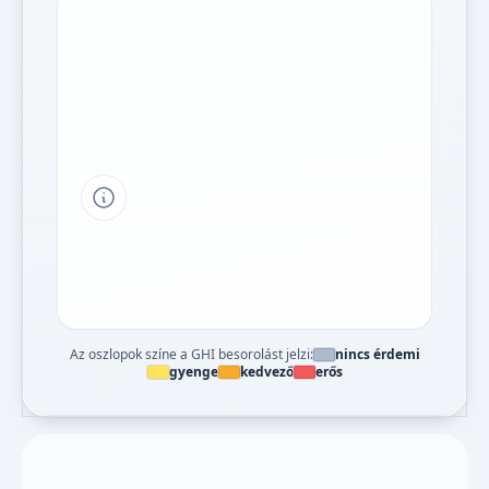
Tipp a grafikon jelmagyarázatához
Az oszlopok színe a GHI besorolást jelzi:
nincs érdemi
gyenge
kedvező
erős