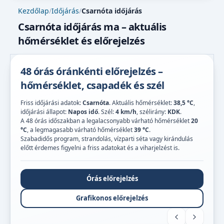
Kezdőlap
/
Időjárás
/
Csarnóta időjárás
Csarnóta időjárás ma – aktuális
hőmérséklet és előrejelzés
48 órás óránkénti előrejelzés –
hőmérséklet, csapadék és szél
Friss időjárási adatok:
Csarnóta
. Aktuális hőmérséklet:
38,5 °C
,
időjárási állapot:
Napos idő
. Szél:
4 km/h
, szélirány:
KDK
.
A 48 órás időszakban a legalacsonyabb várható hőmérséklet
20
°C
, a legmagasabb várható hőmérséklet
39 °C
.
Szabadidős program, strandolás, vízparti séta vagy kirándulás
előtt érdemes figyelni a friss adatokat és a viharjelzést is.
Órás előrejelzés
Grafikonos előrejelzés