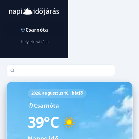
Csarnóta
Helyszín váltása
Település keresése
2026. augusztus 10., hétfő
Csarnóta
39°C
Napos idő