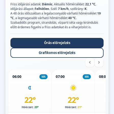
Friss időjárási adatok:
Dámóc
. Aktuális hőmérséklet:
22,1 °C
,
időjárási állapot:
Felhőtlen
. Szél:
7 km/h
, szélirány:
K
.
A 48 órás időszakban a legalacsonyabb várható hőmérséklet
19
°C
, a legmagasabb várható hőmérséklet
40 °C
.
Szabadidős program, strandolás, vízparti séta vagy kirándulás
előtt érdemes figyelni a friss adatokat és a viharjelzést is.
Órás előrejelzés
Grafikonos előrejelzés
06:00
07:00
08:00
MA
MA
22°
22°
Hőérzet:
20°
Hőérzet:
21°
Hőé