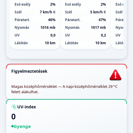
Eső esély
2%
Eső esély
2%
Eső esély
Szél
7 km/h
K
Szél
5 km/h
K
Szél
Páratart.
46%
Páratart.
47%
Páratart.
Nyomás
1016 mb
Nyomás
1017 mb
Nyomás
UV
0,0
UV
0,2
UV
Látótáv
10 km
Látótáv
10 km
Látótáv
Figyelmeztetések
Magas középhőmérséklet — A napi középhőmérséklet 29 °C
felett alakulhat.
UV-index
0
Gyenge