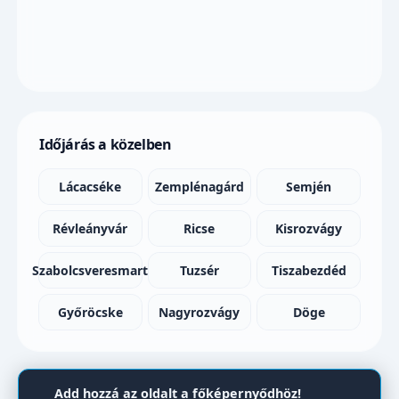
Időjárás a közelben
Lácacséke
Zemplénagárd
Semjén
Révleányvár
Ricse
Kisrozvágy
Szabolcsveresmart
Tuzsér
Tiszabezdéd
Győröcske
Nagyrozvágy
Döge
Add hozzá az oldalt a főképernyődhöz!