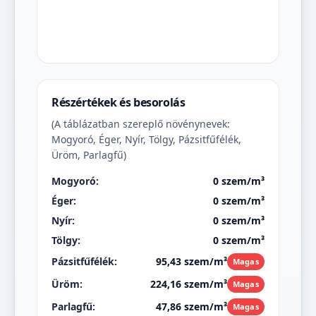
Részértékek és besorolás
(A táblázatban szereplő növénynevek:
Mogyoró, Éger, Nyír, Tölgy, Pázsitfűfélék,
Üröm, Parlagfű)
Mogyoró:
0 szem/m³
Éger:
0 szem/m³
Nyír:
0 szem/m³
Tölgy:
0 szem/m³
Pázsitfűfélék:
95,43 szem/m³
Magas
Üröm:
224,16 szem/m³
Magas
Parlagfű:
47,86 szem/m³
Magas