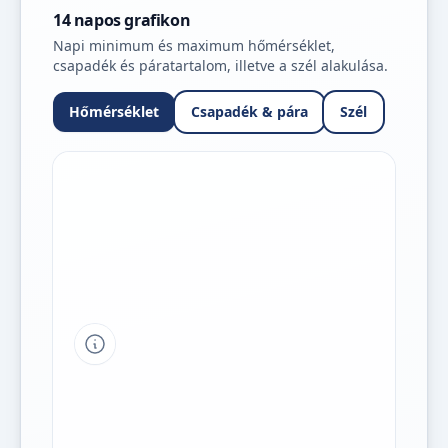
14 napos grafikon
Napi minimum és maximum hőmérséklet,
csapadék és páratartalom, illetve a szél alakulása.
Hőmérséklet
Csapadék & pára
Szél
Tipp a grafikon jelmagyarázatához