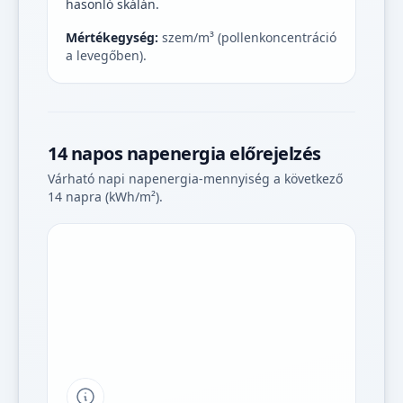
hasonló skálán.
Mértékegység:
szem/m³ (pollenkoncentráció
a levegőben).
14 napos napenergia előrejelzés
Várható napi napenergia-mennyiség a következő
14 napra (kWh/m²).