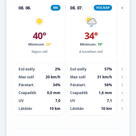
08. 06.
08. 07.
08. 08.
MA
HOLNAP
40°
34°
Minimum:
22°
Minimum:
19°
Mi
Napos idő
A közelben eső
Eső esély
2%
Eső esély
57%
Eső esé
Max szél
20 km/h
Max szél
31 km/h
Max szé
Páratart.
34%
Páratart.
56%
Páratart
Csapadék
0,0 mm
Csapadék
1,6 mm
Csapad
UV
7,0
UV
7,1
UV
Látótáv
10 km
Látótáv
10 km
Látótáv