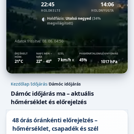
22:45
14:06
HOLDKELTE
HOLDNYUGTA
Holdfázis:
Utolsó negyed
(34%
megvilágított)
Adatok frissítve:
08. 06. 04:50
ÉRZÉKELT
NAPI MIN –
SZÉL
PÁRATARTALOM
LÉGNYOMÁS
HŐM.
MAX
7 km/h
45%
K
21°C
22°
40°
1017 hPa
–
Kezdőlap
/
Időjárás
/
Dámóc időjárás
Dámóc időjárás ma – aktuális
hőmérséklet és előrejelzés
48 órás óránkénti előrejelzés –
hőmérséklet, csapadék és szél