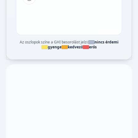
Tipp a grafikon jelmagyarázatához
Az oszlopok színe a GHI besorolást jelzi:
nincs érdemi
gyenge
kedvező
erős