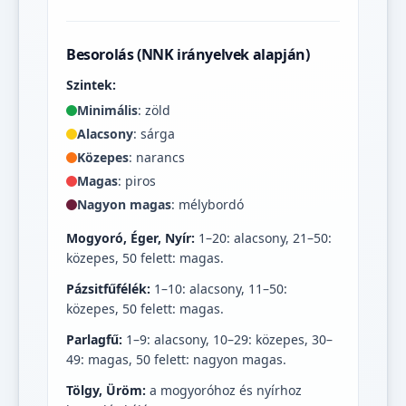
Besorolás (NNK irányelvek alapján)
Szintek:
Minimális
: zöld
Alacsony
: sárga
Közepes
: narancs
Magas
: piros
Nagyon magas
: mélybordó
Mogyoró, Éger, Nyír:
1–20: alacsony, 21–50:
közepes, 50 felett: magas.
Pázsitfűfélék:
1–10: alacsony, 11–50:
közepes, 50 felett: magas.
Parlagfű:
1–9: alacsony, 10–29: közepes, 30–
49: magas, 50 felett: nagyon magas.
Tölgy, Üröm:
a mogyoróhoz és nyírhoz