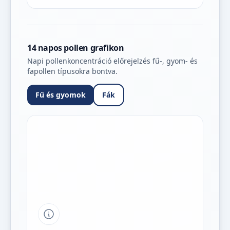
14 napos pollen grafikon
Napi pollenkoncentráció előrejelzés fű-, gyom- és
fapollen típusokra bontva.
Fű és gyomok
Fák
Tipp a grafikon jelmagyarázatához