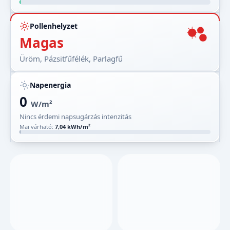
Pollenhelyzet
Magas
Üröm, Pázsitfűfélék, Parlagfű
Napenergia
0
W/m²
Nincs érdemi napsugárzás intenzitás
Mai várható:
7,04 kWh/m²