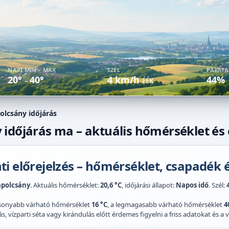
NAPI MIN – MAX
SZÉL
PÁRAT
20°
40°
4 km/h
44%
–
ÉÉK
olcsány időjárás
időjárás ma – aktuális hőmérséklet és 
i előrejelzés – hőmérséklet, csapadék é
polcsány
. Aktuális hőmérséklet:
20,6 °C
, időjárási állapot:
Napos idő
. Szél:
acsonyabb várható hőmérséklet
16 °C
, a legmagasabb várható hőmérséklet
4
 vízparti séta vagy kirándulás előtt érdemes figyelni a friss adatokat és a vi