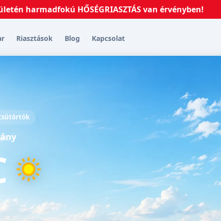
n harmadfokú HŐSÉGRIASZTÁS van érvényben!
2026.07.
ar
Riasztások
Blog
Kapcsolat
 csütörtök
sány
C