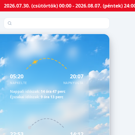
30. (csütörtök) 00:00 - 2026.08.07. (péntek) 24:00-ig M
Település keresése
05:20
20:07
NAPKELTE
NAPNYUGTA
Nappali időszak:
14 óra 47 perc
Éjszakai időszak:
9 óra 13 perc
22:53
14:12