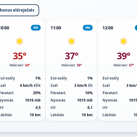
ikonos előrejelzés
10:00
11:00
12:00
MA
MA
35°
37°
39°
Hőérzet:
34°
Hőérzet:
36°
Hőérzet:
37°
Eső esély
1%
Eső esély
1%
Eső esély
Szél
4 km/h
KÉK
Szél
3 km/h
ÉK
Szél
3 km
Páratart.
20%
Páratart.
16%
Páratart.
Nyomás
1016 mb
Nyomás
1015 mb
Nyomás
101
UV
4,5
UV
6,1
UV
Látótáv
10 km
Látótáv
10 km
Látótáv
1