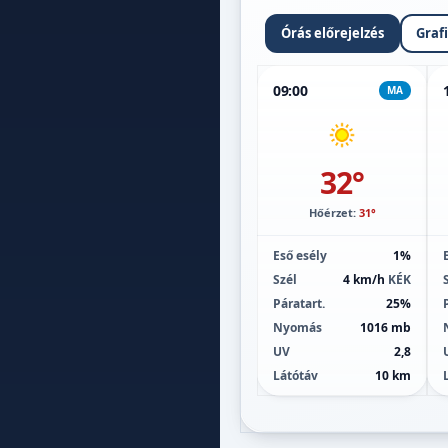
Órás előrejelzés
Graf
09:00
MA
32°
Hőérzet:
31°
Eső esély
1%
Szél
4 km/h
KÉK
Páratart.
25%
Nyomás
1016 mb
UV
2,8
Látótáv
10 km