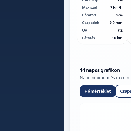
Max szél
7 km/h
Páratart.
26%
Csapadék
0,0 mm
UV
7,2
Látótáv
10 km
14 napos grafikon
Napi minimum és maximum 
Hőmérséklet
Csap