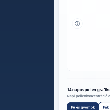
Tipp a grafikon 
14 napos pollen grafik
Napi pollenkoncentráció e
Fű és gyomok
Fák