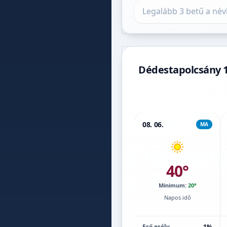
Település keresése
Dédestapolcsány 1
08. 06.
MA
40°
Minimum:
20°
Napos idő
Eső esély
1%