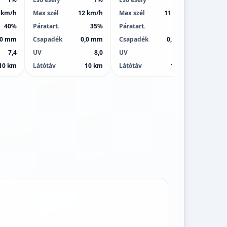
 km/h
Max szél
12 km/h
Max szél
11 km/h
Max sz
40%
Páratart.
35%
Páratart.
34%
Páratar
,0 mm
Csapadék
0,0 mm
Csapadék
0,0 mm
Csapa
7,4
UV
8,0
UV
9,0
UV
10 km
Látótáv
10 km
Látótáv
10 km
Látótá