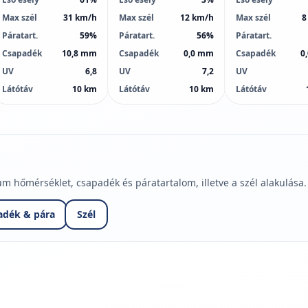
Max szél
31 km/h
Max szél
12 km/h
Max szél
8
Páratart.
59%
Páratart.
56%
Páratart.
Csapadék
10,8 mm
Csapadék
0,0 mm
Csapadék
0
UV
6,8
UV
7,2
UV
Látótáv
10 km
Látótáv
10 km
Látótáv
hőmérséklet, csapadék és páratartalom, illetve a szél alakulása.
adék & pára
Szél