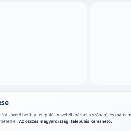
ése
st követő betűt a település nevéből (bárhol a szóban), és máris muta
rheted el.
Az összes magyarországi település kereshető.