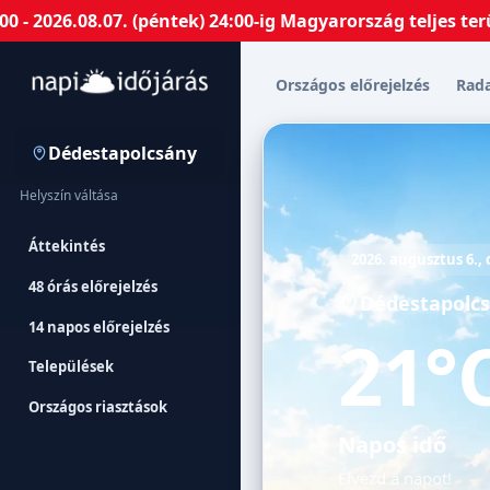
6.08.07. (péntek) 24:00-ig Magyarország teljes területé
Országos előrejelzés
Rad
Dédestapolcsány
Helyszín váltása
Áttekintés
2026. augusztus 6.,
48 órás előrejelzés
Dédestapolc
14 napos előrejelzés
21°
Települések
Országos riasztások
Napos idő
Élvezd a napot!