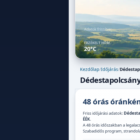
Adatok frissítve:
ÉRZÉKELT HŐM.
20°C
Kezdőlap
/
Időjárás
/
Dédestap
Dédestapolcsány 
48 órás óránként
Friss időjárási adatok:
Dédesta
ÉÉK
.
A 48 órás időszakban a legal
Szabadidős program, strandolás,