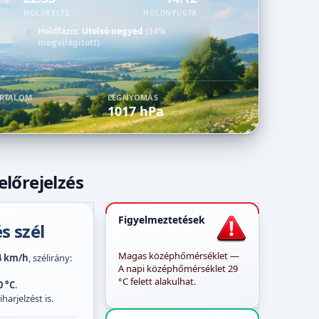
HOLDKELTE
HOLDNYUGTA
Holdfázis:
Utolsó negyed
(34%
megvilágított)
ARTALOM
LÉGNYOMÁS
1017 hPa
előrejelzés
Figyelmeztetések
s szél
Magas középhőmérséklet —
4 km/h
, szélirány:
A napi középhőmérséklet 29
°C felett alakulhat.
0 °C
.
harjelzést is.