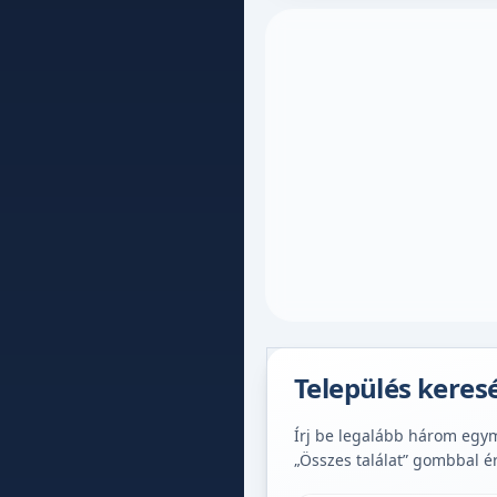
Település keres
Írj be legalább három egymá
„Összes találat” gombbal é