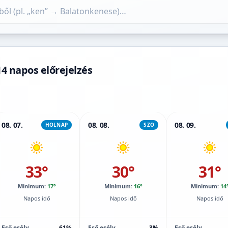
4 napos előrejelzés
08. 07.
08. 08.
08. 09.
HOLNAP
SZO
33°
30°
31°
Minimum:
17°
Minimum:
16°
Minimum:
14
Napos idő
Napos idő
Napos idő
Eső esély
61%
Eső esély
3%
Eső esély