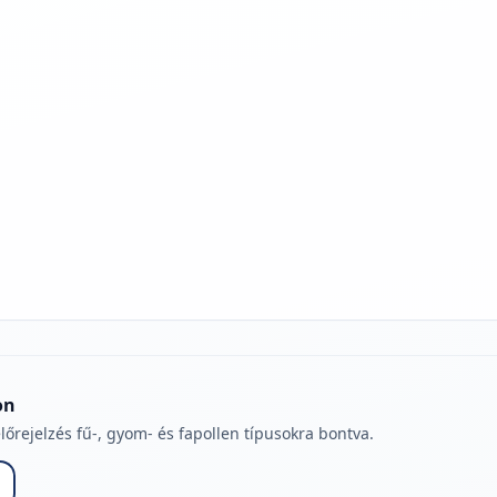
jelmagyarázatához
on
lőrejelzés fű-, gyom- és fapollen típusokra bontva.