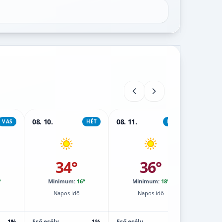
08. 10.
08. 11.
08. 12.
VAS
HÉT
KEDD
34°
36°
°
Minimum:
16°
Minimum:
18°
M
Napos idő
Napos idő
1%
Eső esély
1%
Eső esély
1%
Eső esé