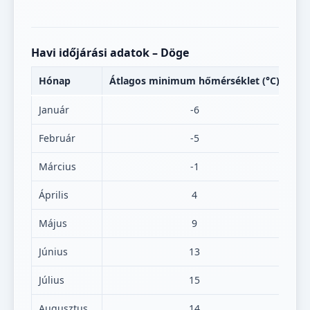
Havi időjárási adatok – Döge
Hónap
Átlagos minimum hőmérséklet (°C)
Át
Január
-6
Február
-5
Március
-1
Április
4
Május
9
Június
13
Július
15
Augusztus
14