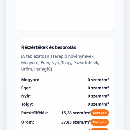
Részértékek és besorolás
(A táblázatban szereplő növénynevek:
Mogyoró, Éger, Nyír, Tölgy, Pázsitfűfélék,
Üröm, Parlagfű)
Mogyoró:
0 szem/m³
Éger:
0 szem/m³
Nyír:
0 szem/m³
Tölgy:
0 szem/m³
Pázsitfűfélék:
15,28 szem/m³
Közepes
Üröm:
37,85 szem/m³
Közepes