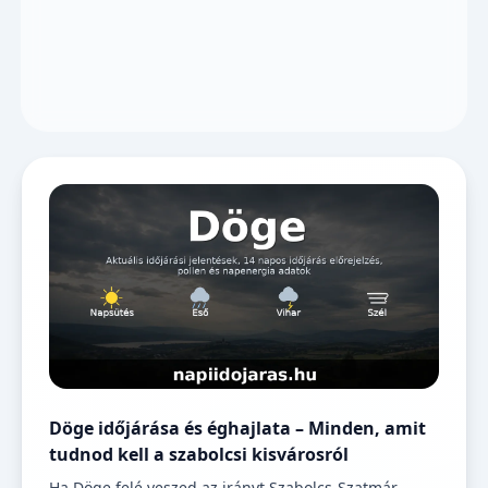
Döge időjárása és éghajlata – Minden, amit
tudnod kell a szabolcsi kisvárosról
Ha Döge felé veszed az irányt Szabolcs-Szatmár-