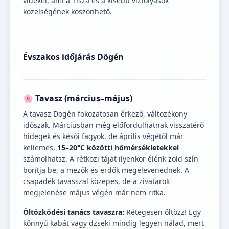
vidékei, ami a Tisza és a kisebb vízfolyások
közelségének köszönhető.
Évszakos időjárás Dögén
🌸 Tavasz (március–május)
A tavasz Dögén fokozatosan érkező, változékony
időszak. Márciusban még előfordulhatnak visszatérő
hidegek és késői fagyok, de április végétől már
kellemes,
15–20°C közötti hőmérsékletekkel
számolhatsz. A rétközi tájat ilyenkor élénk zöld szín
borítja be, a mezők és erdők megelevenednek. A
csapadék tavasszal közepes, de a zivatarok
megjelenése május végén már nem ritka.
Öltözködési tanács tavaszra:
Rétegesen öltözz! Egy
könnyű kabát vagy dzseki mindig legyen nálad, mert