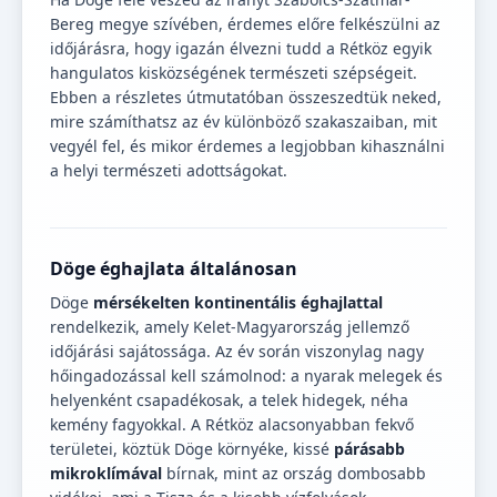
Bereg megye szívében, érdemes előre felkészülni az
időjárásra, hogy igazán élvezni tudd a Rétköz egyik
hangulatos kisközségének természeti szépségeit.
Ebben a részletes útmutatóban összeszedtük neked,
mire számíthatsz az év különböző szakaszaiban, mit
vegyél fel, és mikor érdemes a legjobban kihasználni
a helyi természeti adottságokat.
Döge éghajlata általánosan
Döge
mérsékelten kontinentális éghajlattal
rendelkezik, amely Kelet-Magyarország jellemző
időjárási sajátossága. Az év során viszonylag nagy
hőingadozással kell számolnod: a nyarak melegek és
helyenként csapadékosak, a telek hidegek, néha
kemény fagyokkal. A Rétköz alacsonyabban fekvő
területei, köztük Döge környéke, kissé
párásabb
mikroklímával
bírnak, mint az ország dombosabb