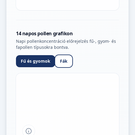
14 napos pollen grafikon
Napi pollenkoncentráció előrejelzés fű-, gyom- és
fapollen típusokra bontva.
Fű és gyomok
Fák
Tipp a grafikon jelmagyarázatához