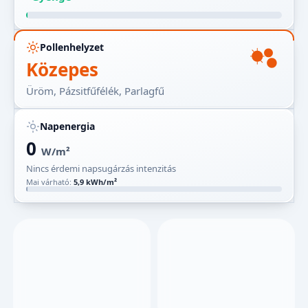
Pollenhelyzet
Közepes
Üröm, Pázsitfűfélék, Parlagfű
Napenergia
0
W/m²
Nincs érdemi napsugárzás intenzitás
Mai várható:
5,9 kWh/m²