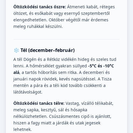
Öltözködési tanács őszre:
Átmeneti kabát, réteges
öltözet, és esőkabát vagy esernyő szeptembertől
elengedhetetlen. Október végétől már érdemes
meleg ruhákkal készülni.
❄️ Tél (december–február)
A tél Dögén és a Rétköz vidékén hideg és szeles tud
lenni. A hőmérséklet gyakran süllyed
-5°C és -10°C
alá
, a tartós hóborítás sem ritka. A decemberi és
januári napok rövidek, kevés napsütéssel. A Tisza
mentén a pára és a téli köd tovább csökkenti a
látótávolságot.
Öltözködési tanács télre:
Vastag, vízálló télikabát,
meleg sapka, kesztyű, sál és hósapka
nélkülözhetetlen. Csúszásmentes cipő is ajánlott,
hiszen a fagy miatt a járdák és utak jegesek
lehetnek.