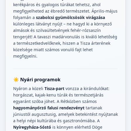
kerékpáros és gyalogos túrákat tehetsz, ahol
megfigyelheted az ébredő természetet. Április-május
folyamán a
szabolcsi gyümölcsösök virágzása
különleges látványt nyújt – ne hagyd ki a környező
almások és szilvaültetvények fehér-rózsaszín
tengerjét! A tavaszi madárvonulás is kiváló lehetőség
a természetkedvelőknek, hiszen a Tisza árterének
közelsége miatt számos vonuló fajt lehet
megfigyelni.
☀️ Nyári programok
Nyáron a közeli
Tisza-part
vonzza a kirándulókat:
horgászat, kajak-kenu túrák és természetjárás
egyaránt szóba jöhet. A Rétközben számos
hagyományőrző falusi rendezvényt
tartanak
júniustól augusztusig, amelyek betekintést nyújtanak
a helyi népi kultúrába és gasztronómiába. A
Nyíregyháza-Sóstó
is könnyen elérhető Döge