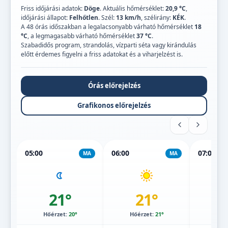
Friss időjárási adatok:
Döge
. Aktuális hőmérséklet:
20,9 °C
,
időjárási állapot:
Felhőtlen
. Szél:
13 km/h
, szélirány:
KÉK
.
A 48 órás időszakban a legalacsonyabb várható hőmérséklet
18
°C
, a legmagasabb várható hőmérséklet
37 °C
.
Szabadidős program, strandolás, vízparti séta vagy kirándulás
előtt érdemes figyelni a friss adatokat és a viharjelzést is.
Órás előrejelzés
Grafikonos előrejelzés
05:00
06:00
07:00
MA
MA
21°
21°
Hőérzet:
20°
Hőérzet:
21°
Hőé