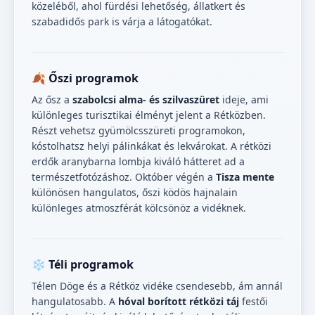
közeléből, ahol fürdési lehetőség, állatkert és
szabadidős park is várja a látogatókat.
🍂 Őszi programok
Az ősz a
szabolcsi alma- és szilvaszüret
ideje, ami
különleges turisztikai élményt jelent a Rétközben.
Részt vehetsz gyümölcsszüreti programokon,
kóstolhatsz helyi pálinkákat és lekvárokat. A rétközi
erdők aranybarna lombja kiváló hátteret ad a
természetfotózáshoz. Október végén a
Tisza mente
különösen hangulatos, őszi ködös hajnalain
különleges atmoszférát kölcsönöz a vidéknek.
❄️ Téli programok
Télen Döge és a Rétköz vidéke csendesebb, ám annál
hangulatosabb. A
hóval borított rétközi táj
festői