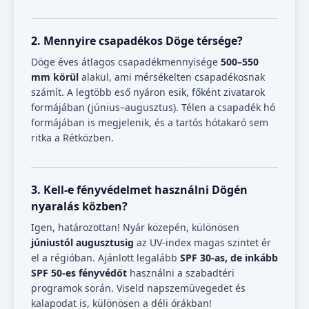
2. Mennyire csapadékos Döge térsége?
Döge éves átlagos csapadékmennyisége
500–550
mm körül
alakul, ami mérsékelten csapadékosnak
számít. A legtöbb eső nyáron esik, főként zivatarok
formájában (június–augusztus). Télen a csapadék hó
formájában is megjelenik, és a tartós hótakaró sem
ritka a Rétközben.
3. Kell-e fényvédelmet használni Dögén
nyaralás közben?
Igen, határozottan! Nyár közepén, különösen
júniustól augusztusig
az UV-index magas szintet ér
el a régióban. Ajánlott legalább
SPF 30-as, de inkább
SPF 50-es fényvédőt
használni a szabadtéri
programok során. Viseld napszemüvegedet és
kalapodat is, különösen a déli órákban!