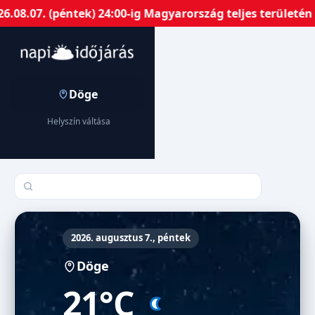
. (péntek) 24:00-ig Magyarország teljes területén harma
Döge
Helyszín váltása
Település keresése
2026. augusztus 7., péntek
Döge
21°C