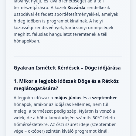
látványt nyújt, és kiváló lehetőséget ad a téli
természetjárásra. A közeli
Kisvárda
rendelkezik
uszodával és fedett sportlétesítményekkel, amelyek
hideg időben is programot kínálnak. A helyi
közösségi rendezvények, karácsonyi ünnepségek
meghitt, falusias hangulatot teremtenek a téli
hónapokban.
Gyakran Ismételt Kérdések – Döge időjárása
1. Mikor a legjobb időszak Döge és a Rétköz
meglátogatására?
A legjobb időszak a
május-június
és a
szeptember
hónapok, amikor az időjárás kellemes, nem túl
meleg, a természet pedig szép. Nyáron is vonzó a
vidék, de a hőhullámok idején számíts 30°C feletti
hőmérsékletekre. Az őszi szüret ideje (szeptember
vége – október) szintén kiváló programot kínál.