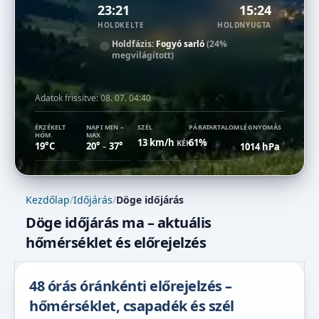
23:21
15:24
HOLDKELTE
HOLDNYUGTA
Holdfázis:
Fogyó sarló
(24%
megvilágított)
Adatok frissítve:
08. 07. 04:40
ÉRZÉKELT
NAPI MIN –
SZÉL
PÁRATARTALOM
LÉGNYOMÁS
HŐM.
MAX
13 km/h
61%
KÉK
19°C
20°
37°
1014 hPa
–
Kezdőlap
/
Időjárás
/
Döge időjárás
Döge időjárás ma – aktuális
hőmérséklet és előrejelzés
48 órás óránkénti előrejelzés –
hőmérséklet, csapadék és szél