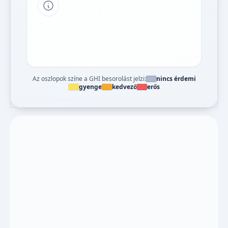
Tipp a grafikon jelmagyarázatához
Az oszlopok színe a GHI besorolást jelzi:
nincs érdemi
gyenge
kedvező
erős