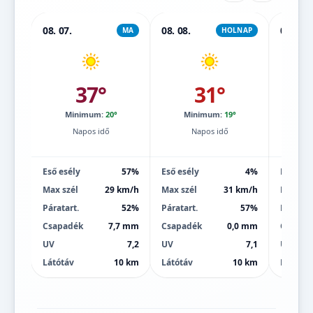
08. 07.
08. 08.
08. 09.
MA
HOLNAP
37°
31°
Minimum:
20°
Minimum:
19°
Mi
Napos idő
Napos idő
Eső esély
57%
Eső esély
4%
Eső esé
Max szél
29 km/h
Max szél
31 km/h
Max szé
Páratart.
52%
Páratart.
57%
Páratart
Csapadék
7,7 mm
Csapadék
0,0 mm
Csapad
UV
7,2
UV
7,1
UV
Látótáv
10 km
Látótáv
10 km
Látótáv