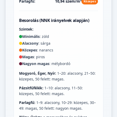
Parlagfű:
10,94 szem/m³
Közepes
Besorolás (NNK irányelvek alapján)
Szintek:
Minimális
: zöld
Alacsony
: sárga
Közepes
: narancs
Magas
: piros
Nagyon magas
: mélybordó
Mogyoró, Éger, Nyír:
1–20: alacsony, 21–50:
közepes, 50 felett: magas.
Pázsitfűfélék:
1–10: alacsony, 11–50:
közepes, 50 felett: magas.
Parlagfű:
1–9: alacsony, 10–29: közepes, 30–
49: magas, 50 felett: nagyon magas.