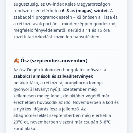
augusztusig, az UV-index Kelet-Magyarországon
rendszeresen elérheti a
6–8-as (magas) szintet
. A
szabadtéri programok esetén – különösen a Tisza és
a rétközi tavak partján – mindenképpen gondoskodj
megfelelő fényvédelemről. Kerüld a 11 és 15 óra
közötti tartózkodást közvetlen napsütésben!
🍂 Ősz (szeptember–november)
Az ősz Dögén különösen hangulatos időszak: a
szabolcsi almások és szilvaültetvények
betakarítása, a rétközi táj aranybarna lombja
gyönyörű látványt nyújt. Szeptember még
kellemesen meleg lehet, de október végétől már
érezhetően hűvösödik az idő. Novemberben a köd és
a nyirkos időjárás lesz a jellemző. Az
átlaghőmérséklet szeptemberben még elérheti a
20°C-ot, novemberben viszont már csupán 5–8°C
körül alakul.