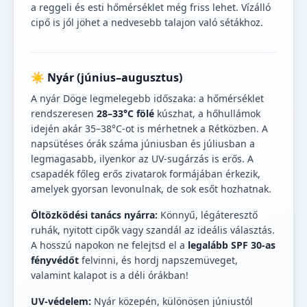
a reggeli és esti hőmérséklet még friss lehet. Vízálló
cipő is jól jöhet a nedvesebb talajon való sétákhoz.
☀️ Nyár (június–augusztus)
A nyár Döge legmelegebb időszaka: a hőmérséklet
rendszeresen
28–33°C fölé
kúszhat, a hőhullámok
idején akár 35–38°C-ot is mérhetnek a Rétközben. A
napsütéses órák száma júniusban és júliusban a
legmagasabb, ilyenkor az UV-sugárzás is erős. A
csapadék főleg erős zivatarok formájában érkezik,
amelyek gyorsan levonulnak, de sok esőt hozhatnak.
Öltözködési tanács nyárra:
Könnyű, légáteresztő
ruhák, nyitott cipők vagy szandál az ideális választás.
A hosszú napokon ne felejtsd el a
legalább SPF 30-as
fényvédőt
felvinni, és hordj napszemüveget,
valamint kalapot is a déli órákban!
UV-védelem:
Nyár közepén, különösen júniustól