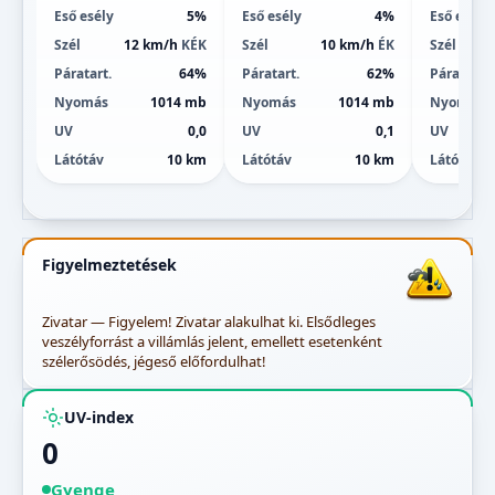
Eső esély
5%
Eső esély
4%
Eső esély
Szél
12 km/h
KÉK
Szél
10 km/h
ÉK
Szél
Páratart.
64%
Páratart.
62%
Páratart.
Nyomás
1014 mb
Nyomás
1014 mb
Nyomás
UV
0,0
UV
0,1
UV
Látótáv
10 km
Látótáv
10 km
Látótáv
Figyelmeztetések
Zivatar — Figyelem! Zivatar alakulhat ki. Elsődleges
veszélyforrást a villámlás jelent, emellett esetenként
szélerősödés, jégeső előfordulhat!
UV-index
0
Gyenge