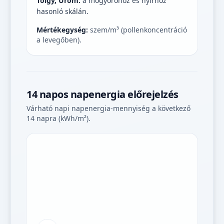
Tölgy, Üröm:
a mogyoróhoz és nyírhoz
hasonló skálán.
Mértékegység:
szem/m³ (pollenkoncentráció
a levegőben).
14 napos napenergia előrejelzés
Várható napi napenergia-mennyiség a következő
14 napra (kWh/m²).