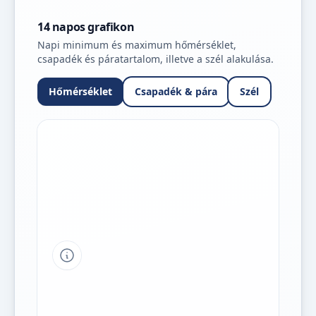
14 napos grafikon
Napi minimum és maximum hőmérséklet,
csapadék és páratartalom, illetve a szél alakulása.
Hőmérséklet
Csapadék & pára
Szél
Tipp a grafikon jelmagyarázatához