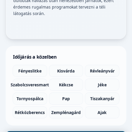
dűlőutak havazás után nehezebben járhatók, ezért
érdemes rugalmas programokat tervezni a téli
látogatás során.
Időjárás a közelben
Fényeslitke
Kisvárda
Révleányvár
Szabolcsveresmart
Kékcse
Jéke
Tornyospálca
Pap
Tiszakanyár
Rétközberencs
Zemplénagárd
Ajak