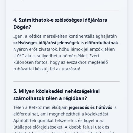
4. Számíthatok-e szélsőséges időjárásra
Dögén?
Igen, a Rétköz mérsékelten kontinentális éghajlatán
szélsőséges időjárási jelenségek is előfordulhatnak
.
Nyáron erős zivatarok, hőhullámok jellemzők; télen
-10°C alá is süllyedhet a hőmérséklet. Ezért
különösen fontos, hogy az évszakhoz megfelelő
ruházattal készülj fel az utazásra!
5. Milyen közlekedési nehézségekkel
számolhatok télen a régióban?
Télen a Rétköz mellékútjain
jegesedés és hófúvás
is
előfordulhat, ami megnehezítheti a közlekedést.
Ajánlott téli gumikat felszerelni, és figyelni az
útállapot-előrejelzéseket. A kisebb falusi utak és