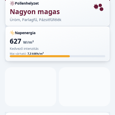
Pollenhelyzet
Nagyon magas
Üröm, Parlagfű, Pázsitfűfélék
Napenergia
627
W/m²
Kedvező intenzitás
Mai várható:
7,3 kWh/m²