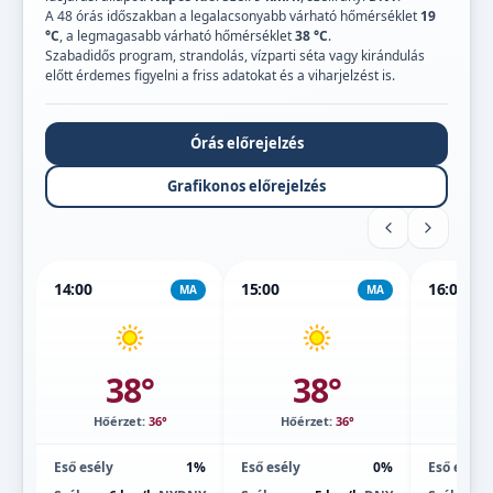
A 48 órás időszakban a legalacsonyabb várható hőmérséklet
19
°C
, a legmagasabb várható hőmérséklet
38 °C
.
Szabadidős program, strandolás, vízparti séta vagy kirándulás
előtt érdemes figyelni a friss adatokat és a viharjelzést is.
Órás előrejelzés
Grafikonos előrejelzés
14:00
15:00
16:00
MA
MA
38°
38°
Hőérzet:
36°
Hőérzet:
36°
Hőé
Eső esély
1%
Eső esély
0%
Eső esély