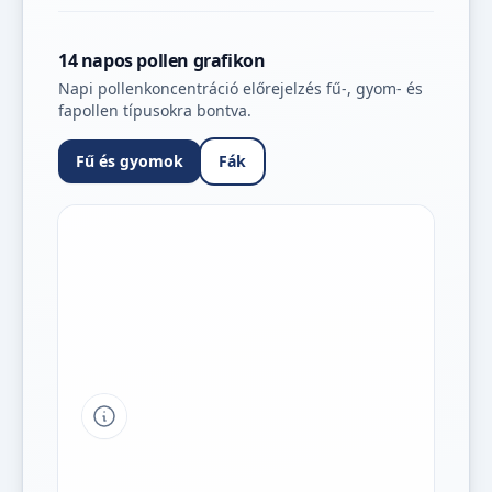
14 napos pollen grafikon
Napi pollenkoncentráció előrejelzés fű-, gyom- és
fapollen típusokra bontva.
Fű és gyomok
Fák
Tipp a grafikon jelmagyarázatához