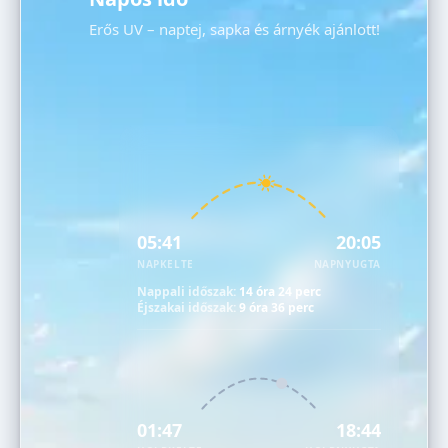
Erős UV – naptej, sapka és árnyék ajánlott!
05:41
20:05
NAPKELTE
NAPNYUGTA
Nappali időszak:
14 óra 24 perc
Éjszakai időszak:
9 óra 36 perc
01:47
18:44