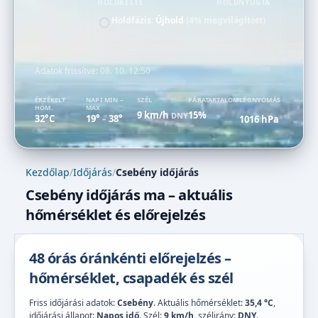
HOLDKELTE
HOLDNYUGTA
Holdfázis:
Újhold
(4% megvilágított)
Adatok frissítve:
08. 10. 12:50
ÉRZÉKELT
NAPI MIN –
SZÉL
PÁRATARTALOM
LÉGNYOMÁS
HŐM.
MAX
9 km/h
15%
DNY
32°C
19°
38°
1016 hPa
–
Kezdőlap
/
Időjárás
/
Csebény időjárás
Csebény időjárás ma – aktuális
hőmérséklet és előrejelzés
48 órás óránkénti előrejelzés –
hőmérséklet, csapadék és szél
Friss időjárási adatok:
Csebény
. Aktuális hőmérséklet:
35,4 °C
,
időjárási állapot:
Napos idő
. Szél:
9 km/h
, szélirány:
DNY
.