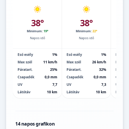
38°
38°
Minimum:
19°
Minimum:
22°
Mi
Napos idő
Napos idő
Eső esély
1%
Eső esély
1%
Eső esé
Max szél
11 km/h
Max szél
26 km/h
Max szé
Páratart.
25%
Páratart.
32%
Páratart
Csapadék
0,0 mm
Csapadék
0,0 mm
Csapad
UV
7,7
UV
7,3
UV
Látótáv
10 km
Látótáv
10 km
Látótáv
14 napos grafikon