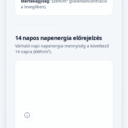
Mértékegység:
szem/m³ (pollenkoncentráció
a levegőben).
14 napos napenergia előrejelzés
Várható napi napenergia-mennyiség a következő
14 napra (kWh/m²).
Tipp a grafikon jelmagyarázatához