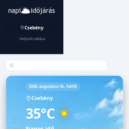
Csebény
Helyszín váltása
Település keresése
2026. augusztus 10., hétfő
Csebény
35°C
Napos idő