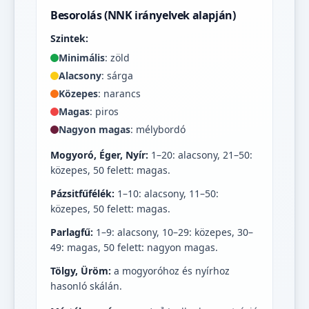
Besorolás (NNK irányelvek alapján)
Szintek:
Minimális
: zöld
Alacsony
: sárga
Közepes
: narancs
Magas
: piros
Nagyon magas
: mélybordó
Mogyoró, Éger, Nyír:
1–20: alacsony, 21–50:
közepes, 50 felett: magas.
Pázsitfűfélék:
1–10: alacsony, 11–50:
közepes, 50 felett: magas.
Parlagfű:
1–9: alacsony, 10–29: közepes, 30–
49: magas, 50 felett: nagyon magas.
Tölgy, Üröm:
a mogyoróhoz és nyírhoz
hasonló skálán.