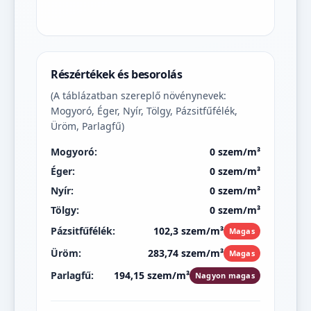
Részértékek és besorolás
(A táblázatban szereplő növénynevek:
Mogyoró, Éger, Nyír, Tölgy, Pázsitfűfélék,
Üröm, Parlagfű)
Mogyoró:
0 szem/m³
Éger:
0 szem/m³
Nyír:
0 szem/m³
Tölgy:
0 szem/m³
Pázsitfűfélék:
102,3 szem/m³
Magas
Üröm:
283,74 szem/m³
Magas
Parlagfű:
194,15 szem/m³
Nagyon magas