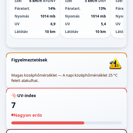
Szél
6 km/h
NYDNY
Szél
5 km/h
DNY
Szél
Páratart.
14%
Páratart.
13%
Páratart.
Nyomás
1014 mb
Nyomás
1014 mb
Nyomás
UV
6,9
UV
5,4
UV
Látótáv
10 km
Látótáv
10 km
Látótáv
Figyelmeztetések
Magas középhőmérséklet — A napi középhőmérséklet 25 °C
felett alakulhat.
UV-index
7
Nagyon erős