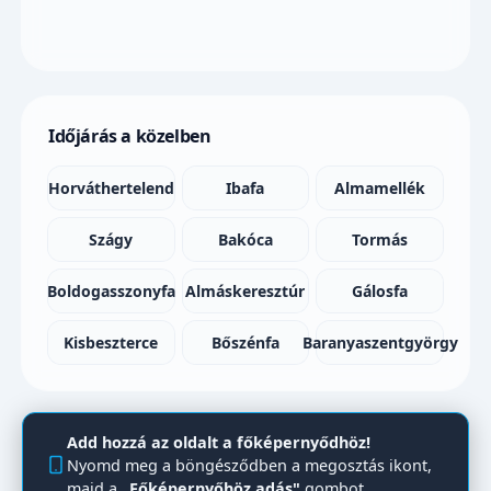
Időjárás a közelben
Horváthertelend
Ibafa
Almamellék
Szágy
Bakóca
Tormás
Boldogasszonyfa
Almáskeresztúr
Gálosfa
Kisbeszterce
Bőszénfa
Baranyaszentgyörgy
Add hozzá az oldalt a főképernyődhöz!
Nyomd meg a böngésződben a megosztás ikont,
majd a
„Főképernyőhöz adás"
gombot.