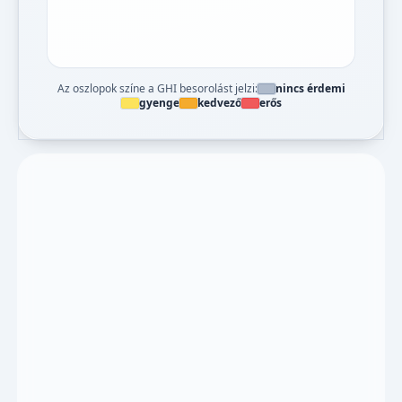
Az oszlopok színe a GHI besorolást jelzi:
nincs érdemi
gyenge
kedvező
erős