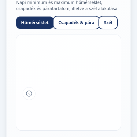
Napi minimum és maximum hőmérséklet,
csapadék és páratartalom, illetve a szél alakulása.
Hőmérséklet
Csapadék & pára
Szél
Tipp a grafikon jelmagyarázatához