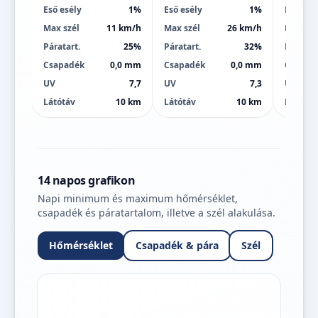
Eső esély
1%
Eső esély
1%
Eső esé
Max szél
11 km/h
Max szél
26 km/h
Max szé
Páratart.
25%
Páratart.
32%
Páratart
Csapadék
0,0 mm
Csapadék
0,0 mm
Csapad
UV
7,7
UV
7,3
UV
Látótáv
10 km
Látótáv
10 km
Látótáv
14 napos grafikon
Napi minimum és maximum hőmérséklet,
csapadék és páratartalom, illetve a szél alakulása.
Hőmérséklet
Csapadék & pára
Szél