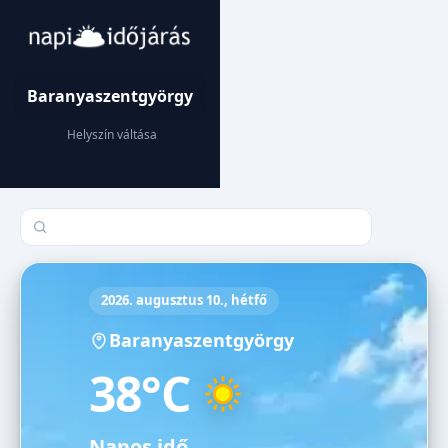
Baranyaszentgyörgy
Helyszín váltása
Település keresése
2026. augusztus 10., hétfő
Baranyaszentgyörgy
38°C
Napos idő