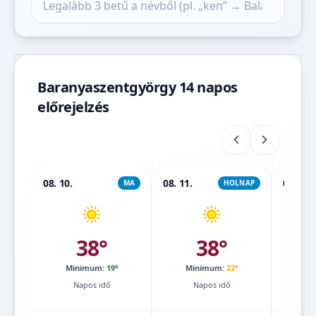
Baranyaszentgyörgy 14 napos
előrejelzés
08. 10.
08. 11.
08. 12.
MA
HOLNAP
38°
38°
Minimum:
19°
Minimum:
22°
Mi
Napos idő
Napos idő