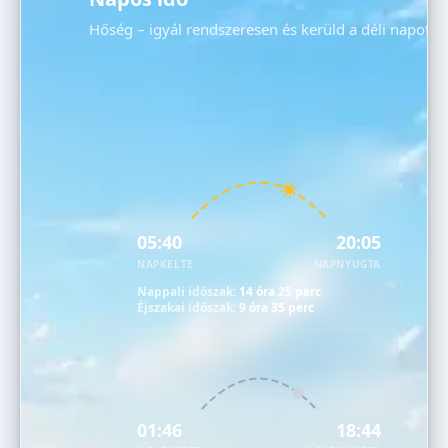
Hőség – igyál rendszeresen és kerüld a déli napot!
05:40
20:05
NAPKELTE
NAPNYUGTA
Nappali időszak:
14 óra 25 perc
Éjszakai időszak:
9 óra 35 perc
01:46
18:44