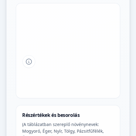
Tipp a grafikon jelmagyarázatához
Részértékek és besorolás
(A táblázatban szereplő növénynevek:
Mogyoró, Éger, Nyír, Tölgy, Pázsitfűfélék,