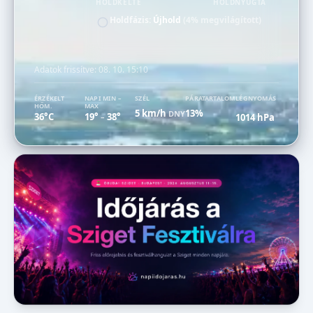
HOLDKELTE
HOLDNYUGTA
Holdfázis:
Újhold
(4% megvilágított)
Adatok frissítve:
08. 10. 15:10
ÉRZÉKELT
NAPI MIN –
SZÉL
PÁRATARTALOM
LÉGNYOMÁS
HŐM.
MAX
5 km/h
13%
DNY
36°C
19°
38°
1014 hPa
–