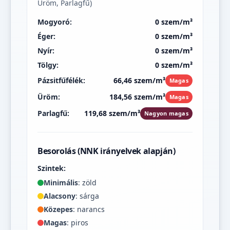
Üröm, Parlagfű)
Mogyoró:
0 szem/m³
Éger:
0 szem/m³
Nyír:
0 szem/m³
Tölgy:
0 szem/m³
Pázsitfűfélék:
66,46 szem/m³
Magas
Üröm:
184,56 szem/m³
Magas
Parlagfű:
119,68 szem/m³
Nagyon magas
Besorolás (NNK irányelvek alapján)
Szintek:
Minimális
: zöld
Alacsony
: sárga
Közepes
: narancs
Magas
: piros