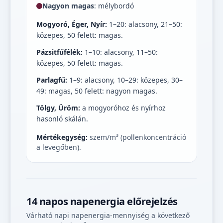
Nagyon magas
: mélybordó
Mogyoró, Éger, Nyír:
1–20: alacsony, 21–50:
közepes, 50 felett: magas.
Pázsitfűfélék:
1–10: alacsony, 11–50:
közepes, 50 felett: magas.
Parlagfű:
1–9: alacsony, 10–29: közepes, 30–
49: magas, 50 felett: nagyon magas.
Tölgy, Üröm:
a mogyoróhoz és nyírhoz
hasonló skálán.
Mértékegység:
szem/m³ (pollenkoncentráció
a levegőben).
14 napos napenergia előrejelzés
Várható napi napenergia-mennyiség a következő