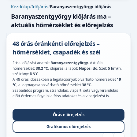
Kezdőlap
/
Időjárás
/
Baranyaszentgyörgy időjárás
Baranyaszentgyörgy időjárás ma –
aktuális hőmérséklet és előrejelzés
48 órás óránkénti előrejelzés –
hőmérséklet, csapadék és szél
Friss időjárási adatok:
Baranyaszentgyörgy
. Aktuális
hőmérséklet:
38,2 °C
, időjárási állapot:
Napos idő
. Szél:
5 km/h
,
szélirány:
DNY
.
A 48 órás időszakban a legalacsonyabb várható hőmérséklet
19
°C
, a legmagasabb várható hőmérséklet
38 °C
.
Szabadidős program, strandolás, vízparti séta vagy kirándulás
előtt érdemes figyelni a friss adatokat és a viharjelzést is.
Órás előrejelzés
Grafikonos előrejelzés