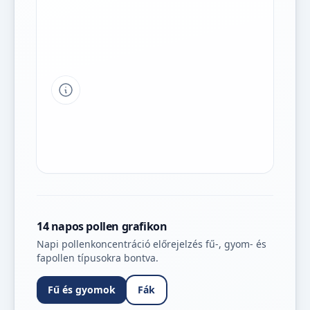
Tipp a grafikon jelmagyarázatához
14 napos pollen grafikon
Napi pollenkoncentráció előrejelzés fű-, gyom- és
fapollen típusokra bontva.
Fű és gyomok
Fák