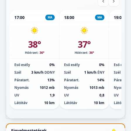
17:00
18:00
19:00
MA
MA
38°
37°
Hőérzet:
36°
Hőérzet:
36°
Hőé
Eső esély
0%
Eső esély
0%
Eső esély
Szél
3 km/h
DDNY
Szél
1 km/h
ÉNY
Szél
Páratart.
13%
Páratart.
14%
Páratart.
Nyomás
1012 mb
Nyomás
1013 mb
Nyomás
UV
1,9
UV
0,8
UV
Látótáv
10 km
Látótáv
10 km
Látótáv
Figyelmeztetések