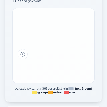
14 napra (kWh/m²).
Tipp a grafikon jelmagyarázatához
Az oszlopok színe a GHI besorolást jelzi:
nincs érdemi
gyenge
kedvező
erős