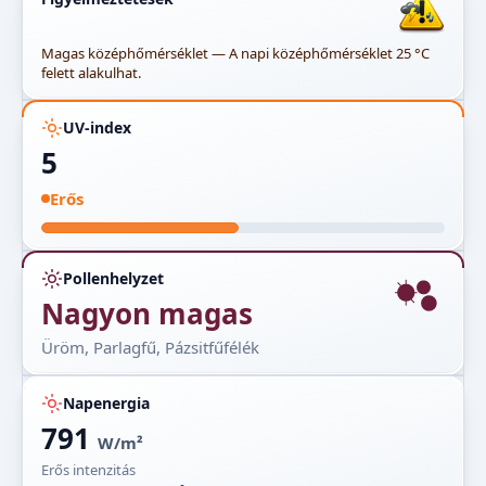
Magas középhőmérséklet — A napi középhőmérséklet 25 °C
felett alakulhat.
UV-index
5
Erős
Pollenhelyzet
Nagyon magas
Üröm, Parlagfű, Pázsitfűfélék
Napenergia
791
W/m²
Erős intenzitás