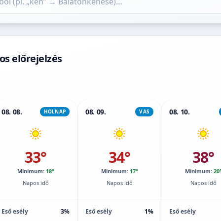
s előrejelzés
08. 08.
08. 09.
08. 10.
HOLNAP
VAS
33°
34°
38°
Minimum:
18°
Minimum:
17°
Minimum:
20
Napos idő
Napos idő
Napos idő
Eső esély
3%
Eső esély
1%
Eső esély