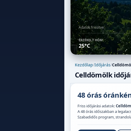
Adatok frissítve:
ÉRZÉKELT HŐM.
25°C
Kezdőlap
/
Időjárás
/
Celldömö
Celldömölk időjá
48 órás óránként
Friss időjárási adatok:
Celldöm
A 48 órás időszakban a legal
Szabadidős program, strandolás,