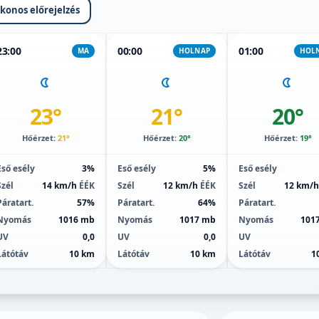
ikonos előrejelzés
23:00
00:00
01:00
MA
HOLNAP
HOL
23°
21°
20°
Hőérzet:
21°
Hőérzet:
20°
Hőérzet:
19°
Eső esély
3%
Eső esély
5%
Eső esély
Szél
14 km/h
ÉÉK
Szél
12 km/h
ÉÉK
Szél
12 km/
Páratart.
57%
Páratart.
64%
Páratart.
Nyomás
1016 mb
Nyomás
1017 mb
Nyomás
101
UV
0,0
UV
0,0
UV
Látótáv
10 km
Látótáv
10 km
Látótáv
1