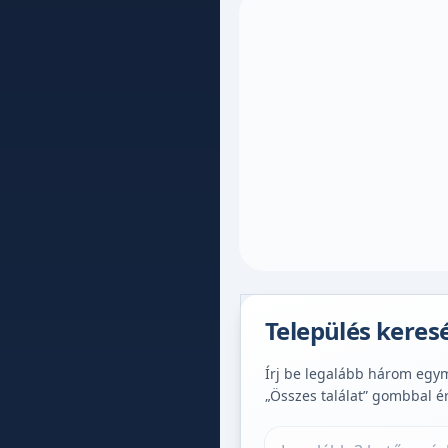
Település keres
Írj be legalább három egymá
„Összes találat” gombbal é
Település keresése