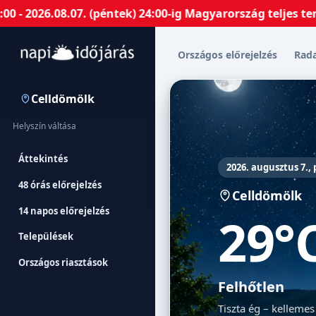
6.08.07. (péntek) 24:00-ig Magyarország teljes területé
Országos előrejelzés
Rad
Celldömölk
Helyszín váltása
Áttekintés
2026. augusztus 7.,
48 órás előrejelzés
Celldömölk
14 napos előrejelzés
29°
Települések
Országos riasztások
Felhőtlen
Tiszta ég – kellemes 