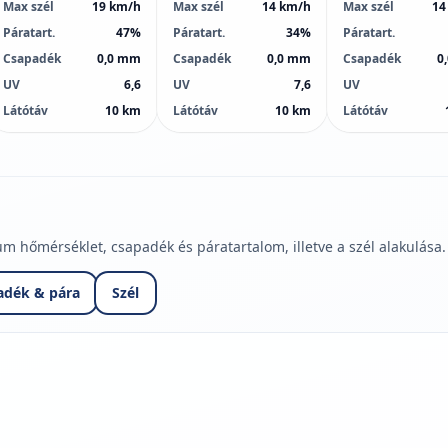
Max szél
19 km/h
Max szél
14 km/h
Max szél
14
Páratart.
47%
Páratart.
34%
Páratart.
Csapadék
0,0 mm
Csapadék
0,0 mm
Csapadék
0
UV
6,6
UV
7,6
UV
Látótáv
10 km
Látótáv
10 km
Látótáv
hőmérséklet, csapadék és páratartalom, illetve a szél alakulása.
adék & pára
Szél