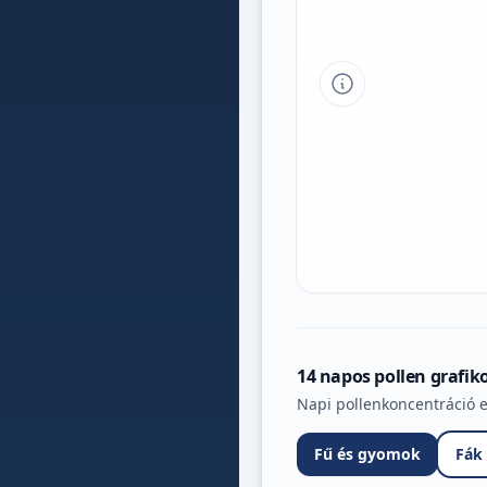
Tipp a grafikon 
14 napos pollen grafik
Napi pollenkoncentráció e
Fű és gyomok
Fák