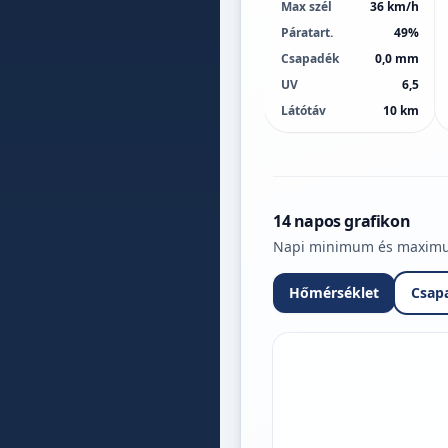
Max szél
36 km/h
Páratart.
49%
Csapadék
0,0 mm
UV
6,5
Látótáv
10 km
14 napos grafikon
Napi minimum és maximum 
Hőmérséklet
Csap