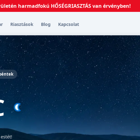
n harmadfokú HŐSÉGRIASZTÁS van érvényben!
2026.07.
ar
Riasztások
Blog
Kapcsolat
 péntek
C
estét!