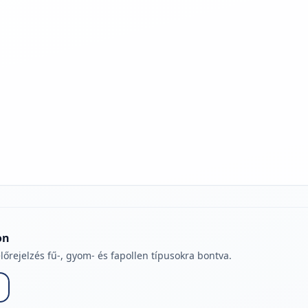
jelmagyarázatához
on
lőrejelzés fű-, gyom- és fapollen típusokra bontva.