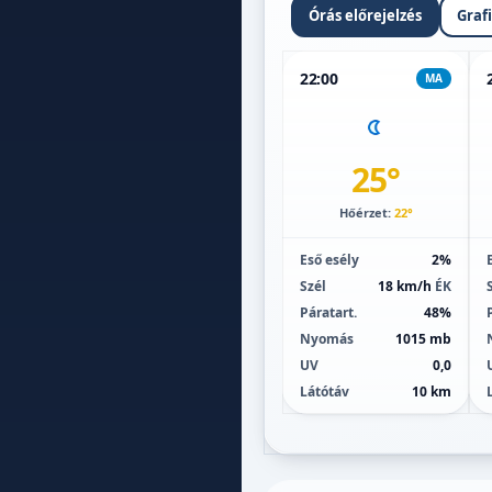
Órás előrejelzés
Graf
22:00
MA
25°
Hőérzet:
22°
Eső esély
2%
Szél
18 km/h
ÉK
Páratart.
48%
Nyomás
1015 mb
UV
0,0
Látótáv
10 km