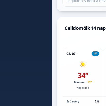
Celldömölk 14 napo
08. 07.
MA
34°
Minimum:
22°
Napos idő
Eső esély
2%