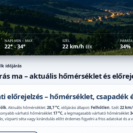
NAPI MIN – MAX
SZÉL
PÁRAT
22°
34°
22 km/h
34%
–
ÉÉK
lk időjárás
rás ma – aktuális hőmérséklet és előrej
i előrejelzés – hőmérséklet, csapadék é
ölk
. Aktuális hőmérséklet:
28,7 °C
, időjárási állapot:
Felhőtlen
. Szél:
22 km
acsonyabb várható hőmérséklet
17 °C
, a legmagasabb várható hőmérséklet
3
 vízparti séta vagy kirándulás előtt érdemes figyelni a friss adatokat és a vi