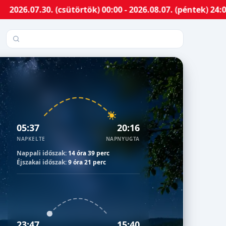
30. (csütörtök) 00:00 - 2026.08.07. (péntek) 24:00-ig M
Település keresése
05:37
20:16
NAPKELTE
NAPNYUGTA
Nappali időszak:
14 óra 39 perc
Éjszakai időszak:
9 óra 21 perc
23:47
15:40