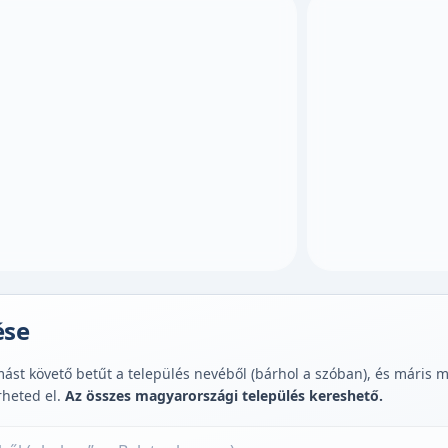
ése
st követő betűt a település nevéből (bárhol a szóban), és máris muta
rheted el.
Az összes magyarországi település kereshető.