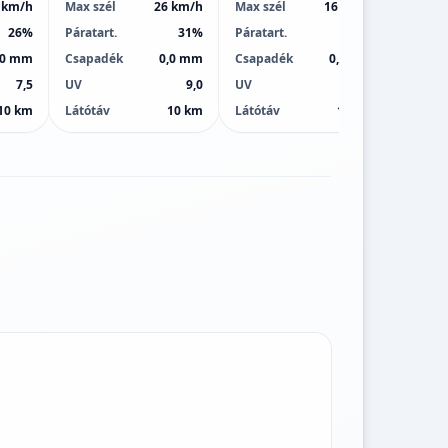
 km/h
Max szél
26 km/h
Max szél
16 km/h
Max sz
26%
Páratart.
31%
Páratart.
42%
Páratar
,0 mm
Csapadék
0,0 mm
Csapadék
0,0 mm
Csapa
7,5
UV
9,0
UV
9,0
UV
10 km
Látótáv
10 km
Látótáv
10 km
Látótá