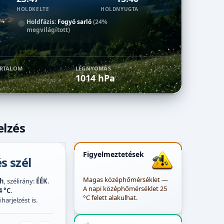
HOLDKELTE
HOLDNYUGTA
Holdfázis:
Fogyó sarló
(24%
megvilágított)
ARTALOM
LÉGNYOMÁS
1014 hPa
elzés
Figyelmeztetések
s szél
Magas középhőmérséklet —
/h
, szélirány:
ÉÉK
.
A napi középhőmérséklet 25
4 °C
.
°C felett alakulhat.
harjelzést is.