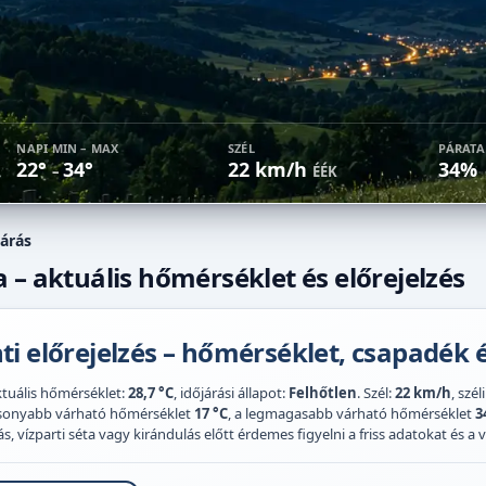
NAPI MIN – MAX
SZÉL
PÁRAT
22°
34°
22 km/h
34%
–
ÉÉK
járás
 – aktuális hőmérséklet és előrejelzés
i előrejelzés – hőmérséklet, csapadék é
ktuális hőmérséklet:
28,7 °C
, időjárási állapot:
Felhőtlen
. Szél:
22 km/h
, szél
acsonyabb várható hőmérséklet
17 °C
, a legmagasabb várható hőmérséklet
3
 vízparti séta vagy kirándulás előtt érdemes figyelni a friss adatokat és a vi