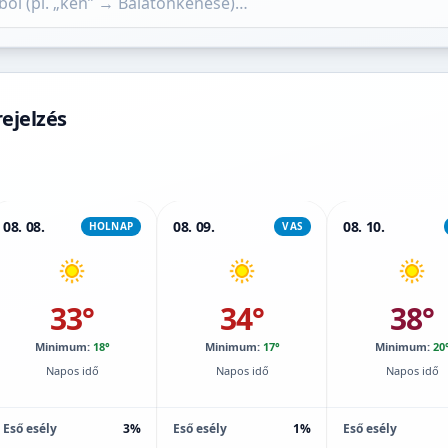
ejelzés
08. 08.
08. 09.
08. 10.
HOLNAP
VAS
33°
34°
38°
Minimum:
18°
Minimum:
17°
Minimum:
20
Napos idő
Napos idő
Napos idő
Eső esély
3%
Eső esély
1%
Eső esély