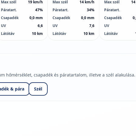
Max szél
19 km/h
Max szél
14 km/h
Max szél
14
Páratart.
47%
Páratart.
34%
Páratart.
Csapadék
0,0 mm
Csapadék
0,0 mm
Csapadék
0
UV
6,6
UV
7,6
UV
Látótáv
10 km
Látótáv
10 km
Látótáv
hőmérséklet, csapadék és páratartalom, illetve a szél alakulása.
adék & pára
Szél