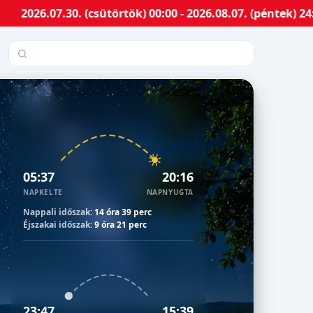
7.30. (csütörtök) 00:00 - 2026.08.07. (péntek) 24:00-ig
Település keresése
05:37
20:16
NAPKELTE
NAPNYUGTA
Nappali időszak:
14 óra 39 perc
Éjszakai időszak:
9 óra 21 perc
23:47
15:39