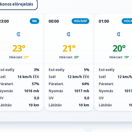
ikonos előrejelzés
23:00
00:00
01:00
MA
HOLNAP
HOL
23°
21°
20°
Hőérzet:
21°
Hőérzet:
20°
Hőérzet:
19°
Eső esély
3%
Eső esély
5%
Eső esély
Szél
14 km/h
ÉÉK
Szél
12 km/h
ÉÉK
Szél
12 km/
Páratart.
57%
Páratart.
64%
Páratart.
Nyomás
1016 mb
Nyomás
1017 mb
Nyomás
101
UV
0,0
UV
0,0
UV
Látótáv
10 km
Látótáv
10 km
Látótáv
1