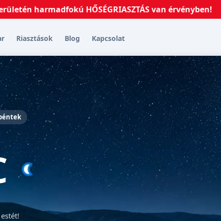
tén harmadfokú HŐSÉGRIASZTÁS van érvényben!
2026.0
ar
Riasztások
Blog
Kapcsolat
 péntek
C
estét!