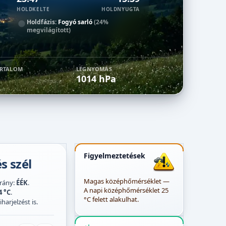
HOLDKELTE
HOLDNYUGTA
Holdfázis:
Fogyó sarló
(24%
megvilágított)
ARTALOM
LÉGNYOMÁS
1014 hPa
Figyelmeztetések
s szél
Magas középhőmérséklet —
irány:
ÉÉK
.
A napi középhőmérséklet 25
4 °C
.
°C felett alakulhat.
harjelzést is.