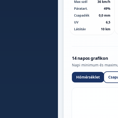
Max szél
36 km/h
Páratart.
49%
Csapadék
0,0 mm
UV
6,5
Látótáv
10 km
14 napos grafikon
Napi minimum és maximum 
Hőmérséklet
Csap