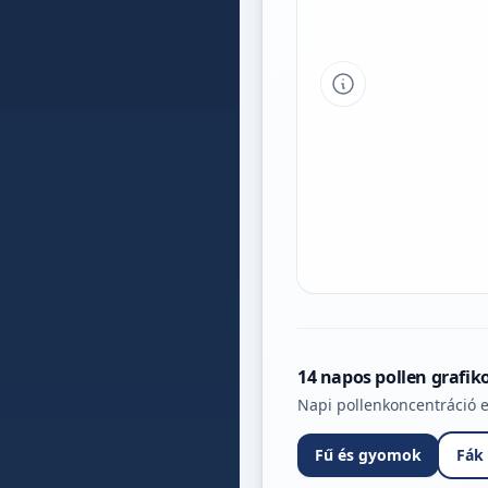
Tipp a grafikon 
14 napos pollen grafik
Napi pollenkoncentráció e
Fű és gyomok
Fák