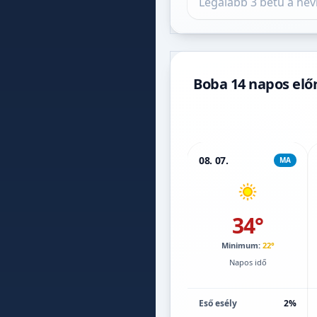
Boba 14 napos előr
08. 07.
MA
34°
Minimum:
22°
Napos idő
Eső esély
2%