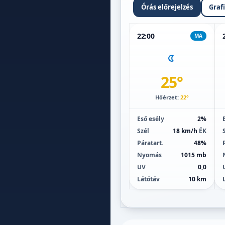
Órás előrejelzés
Graf
22:00
MA
25°
Hőérzet:
22°
Eső esély
2%
Szél
18 km/h
ÉK
Páratart.
48%
Nyomás
1015 mb
UV
0,0
Látótáv
10 km