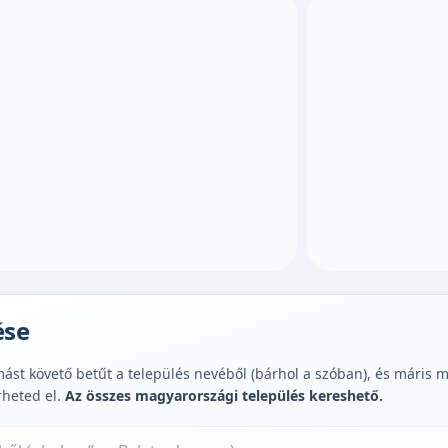
ése
st követő betűt a település nevéből (bárhol a szóban), és máris muta
rheted el.
Az összes magyarországi település kereshető.