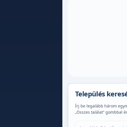
Település keres
Írj be legalább három egymá
„Összes találat” gombbal é
Település keresése