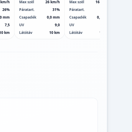
 km/h
Max szél
26 km/h
Max szél
16 km/h
Max sz
26%
Páratart.
31%
Páratart.
42%
Páratar
,0 mm
Csapadék
0,0 mm
Csapadék
0,0 mm
Csapa
7,5
UV
9,0
UV
9,0
UV
10 km
Látótáv
10 km
Látótáv
10 km
Látótá