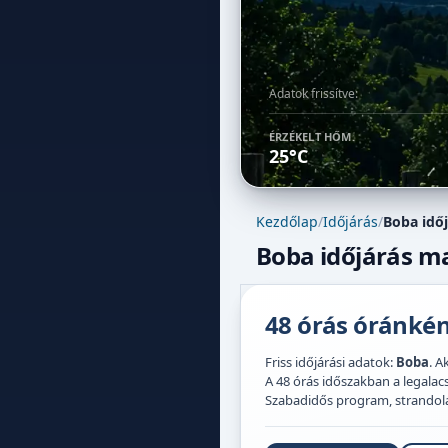
Adatok frissítve:
ÉRZÉKELT HŐM.
25°C
Kezdőlap
/
Időjárás
/
Boba idő
Boba időjárás ma
48 órás óránként
Friss időjárási adatok:
Boba
. A
A 48 órás időszakban a legal
Szabadidős program, strandolás,