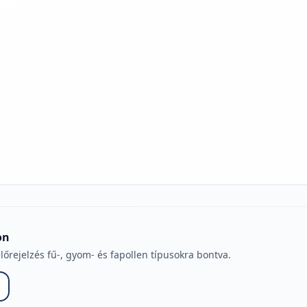
jelmagyarázatához
on
lőrejelzés fű-, gyom- és fapollen típusokra bontva.