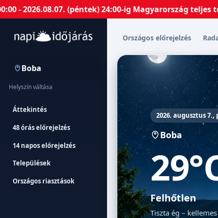
026.08.07. (péntek) 24:00-ig Magyarország teljes terüle
Országos előrejelzés
Rad
Boba
Helyszín váltása
Áttekintés
2026. augusztus 7.,
48 órás előrejelzés
Boba
14 napos előrejelzés
29°
Települések
Országos riasztások
Felhőtlen
Tiszta ég – kellemes 