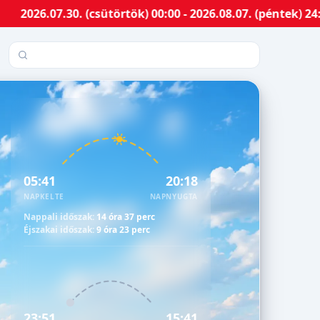
.30. (csütörtök) 00:00 - 2026.08.07. (péntek) 24:00-ig 
Település keresése
05:41
20:18
NAPKELTE
NAPNYUGTA
Nappali időszak:
14 óra 37 perc
Éjszakai időszak:
9 óra 23 perc
23:51
15:41