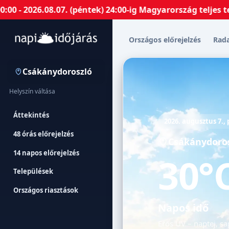
26.08.07. (péntek) 24:00-ig Magyarország teljes terület
Országos előrejelzés
Rad
Csákánydoroszló
Helyszín váltása
Áttekintés
2026. augusztus 7.,
48 órás előrejelzés
Csákánydoro
14 napos előrejelzés
30°
Települések
Országos riasztások
Napos idő
Erős UV – naptej, sa