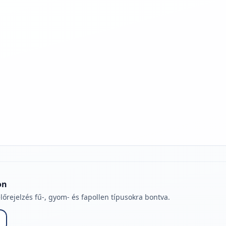
jelmagyarázatához
on
lőrejelzés fű-, gyom- és fapollen típusokra bontva.