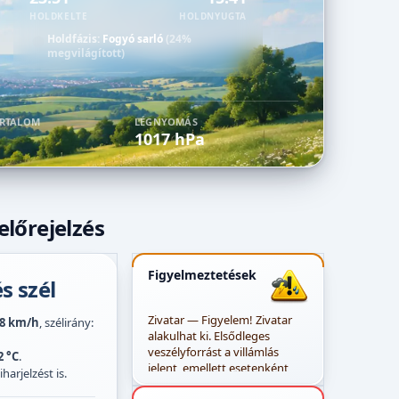
HOLDKELTE
HOLDNYUGTA
Holdfázis:
Fogyó sarló
(24%
megvilágított)
ARTALOM
LÉGNYOMÁS
1017 hPa
előrejelzés
Figyelmeztetések
s szél
Zivatar — Figyelem! Zivatar
8 km/h
, szélirány:
alakulhat ki. Elsődleges
veszélyforrást a villámlás
2 °C
.
jelent, emellett esetenként
harjelzést is.
szélerősödés, jégeső