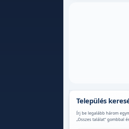
Település keres
Írj be legalább három egymá
„Összes találat” gombbal é