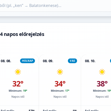
4 napos előrejelzés
08. 08.
08. 09.
08. 10.
HOLNAP
VAS
32°
34°
38°
Minimum:
19°
Minimum:
17°
Minimum:
19
Napos idő
Napos idő
Napos idő
Eső esély
57%
Eső esély
1%
Eső esély