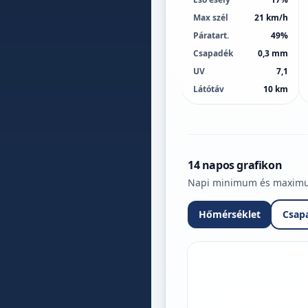
Max szél
21 km/h
Páratart.
49%
Csapadék
0,3 mm
UV
7,1
Látótáv
10 km
14 napos grafikon
Napi minimum és maximum 
Hőmérséklet
Csap