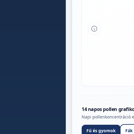
Tipp a grafikon 
14 napos pollen grafik
Napi pollenkoncentráció e
Fű és gyomok
Fák