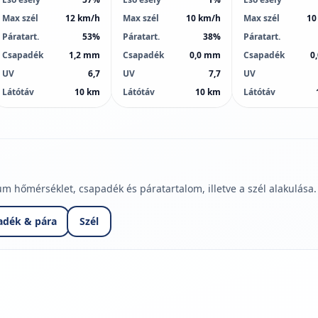
Max szél
12 km/h
Max szél
10 km/h
Max szél
10
Páratart.
53%
Páratart.
38%
Páratart.
Csapadék
1,2 mm
Csapadék
0,0 mm
Csapadék
0
UV
6,7
UV
7,7
UV
Látótáv
10 km
Látótáv
10 km
Látótáv
hőmérséklet, csapadék és páratartalom, illetve a szél alakulása.
adék & pára
Szél