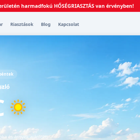
én harmadfokú HŐSÉGRIASZTÁS van érvényben!
2026.07
ar
Riasztások
Blog
Kapcsolat
 péntek
szló
C
pka és árnyék ajánlott!