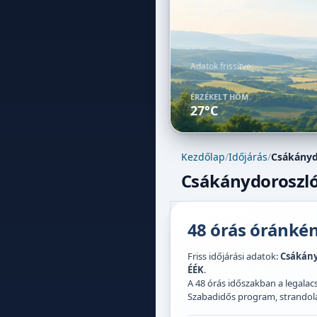
Adatok frissítve:
ÉRZÉKELT HŐM.
27°C
Kezdőlap
/
Időjárás
/
Csákányd
Csákánydoroszló 
48 órás óránként
Friss időjárási adatok:
Csákány
ÉÉK
.
A 48 órás időszakban a legal
Szabadidős program, strandolás,