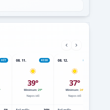
08. 11.
08. 12.
08. 13.
HÉT
KEDD
SZE
39°
37°
°
Minimum:
21°
Minimum:
24°
M
Napos idő
Napos idő
1%
Eső esély
36%
Eső esély
1%
Eső esé