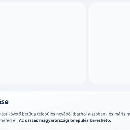
ése
st követő betűt a település nevéből (bárhol a szóban), és máris muta
rheted el.
Az összes magyarországi település kereshető.