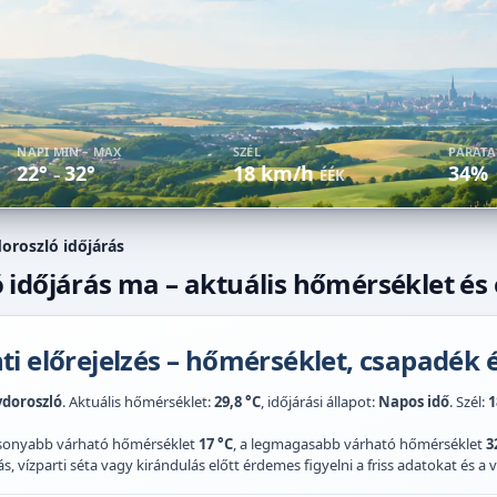
NAPI MIN – MAX
SZÉL
PÁRAT
22°
32°
18 km/h
34%
–
ÉÉK
oroszló időjárás
időjárás ma – aktuális hőmérséklet és 
i előrejelzés – hőmérséklet, csapadék é
doroszló
. Aktuális hőmérséklet:
29,8 °C
, időjárási állapot:
Napos idő
. Szél:
1
acsonyabb várható hőmérséklet
17 °C
, a legmagasabb várható hőmérséklet
3
 vízparti séta vagy kirándulás előtt érdemes figyelni a friss adatokat és a vi