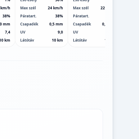
 km/h
Max szél
24 km/h
Max szél
22 km/h
Max sz
38%
Páratart.
38%
Páratart.
38%
Páratar
,0 mm
Csapadék
0,5 mm
Csapadék
0,0 mm
Csapa
7,4
UV
9,0
UV
9,0
UV
10 km
Látótáv
10 km
Látótáv
10 km
Látótá