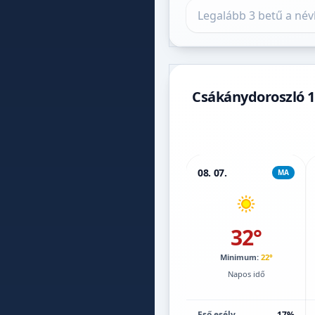
Település keresése
Csákánydoroszló 1
08. 07.
MA
32°
Minimum:
22°
Napos idő
Eső esély
17%