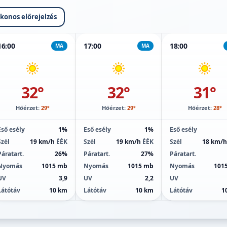
ikonos előrejelzés
16:00
17:00
18:00
MA
MA
32°
32°
31°
Hőérzet:
29°
Hőérzet:
29°
Hőérzet:
28°
Eső esély
1%
Eső esély
1%
Eső esély
Szél
19 km/h
ÉÉK
Szél
19 km/h
ÉÉK
Szél
18 km/
Páratart.
26%
Páratart.
27%
Páratart.
Nyomás
1015 mb
Nyomás
1015 mb
Nyomás
101
UV
3,9
UV
2,2
UV
Látótáv
10 km
Látótáv
10 km
Látótáv
1