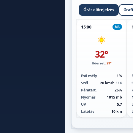
Órás előrejelzés
Graf
15:00
MA
32°
Hőérzet:
29°
Eső esély
1%
Szél
20 km/h
ÉÉK
Páratart.
26%
Nyomás
1015 mb
UV
5,7
Látótáv
10 km