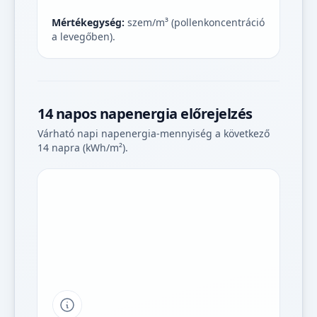
Mértékegység:
szem/m³ (pollenkoncentráció
a levegőben).
14 napos napenergia előrejelzés
Várható napi napenergia-mennyiség a következő
14 napra (kWh/m²).
Tipp a grafikon jelmagyarázatához