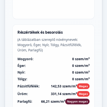
Részértékek és besorolás
(A táblázatban szereplő növénynevek:
Mogyoró, Éger, Nyír, Tölgy, Pázsitfűfélék,
Üröm, Parlagfű)
Mogyoró:
0 szem/m³
Éger:
0 szem/m³
Nyír:
0 szem/m³
Tölgy:
0 szem/m³
Pázsitfűfélék:
142,53 szem/m³
Magas
Üröm:
331,14 szem/m³
Magas
Parlagfű:
66,21 szem/m³
Nagyon magas