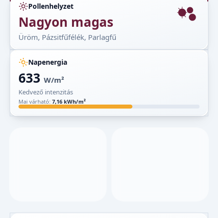
Pollenhelyzet
Nagyon magas
Üröm, Pázsitfűfélék, Parlagfű
Napenergia
633
W/m²
Kedvező intenzitás
Mai várható:
7,16 kWh/m²