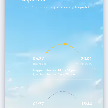
Erős UV – naptej, sapka és árnyék ajánlott!
05:27
20:01
NAPKELTE
NAPNYUGTA
Nappali időszak:
14 óra 34 perc
Éjszakai időszak:
9 óra 26 perc
01:27
18:44