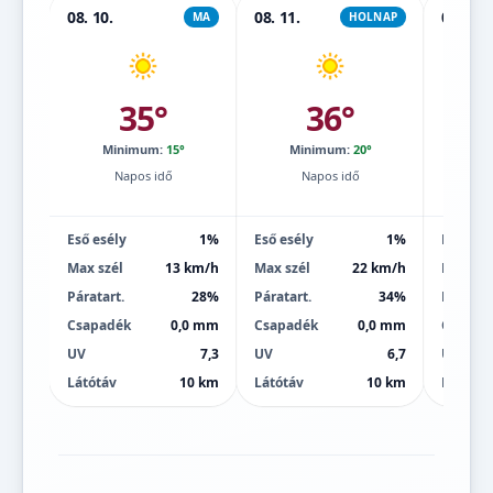
08. 10.
08. 11.
08. 12.
MA
HOLNAP
35°
36°
Minimum:
15°
Minimum:
20°
Mi
Napos idő
Napos idő
Eső esély
1%
Eső esély
1%
Eső esé
Max szél
13 km/h
Max szél
22 km/h
Max szé
Páratart.
28%
Páratart.
34%
Páratart
Csapadék
0,0 mm
Csapadék
0,0 mm
Csapad
UV
7,3
UV
6,7
UV
Látótáv
10 km
Látótáv
10 km
Látótáv