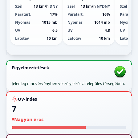
Szél
13 km/h
DNY
Szél
13 km/h
NYDNY
Szél
12
Páratart.
17%
Páratart.
16%
Páratart.
Nyomás
1015 mb
Nyomás
1014 mb
Nyomás
UV
6,5
UV
4,8
UV
Látótáv
10 km
Látótáv
10 km
Látótáv
Figyelmeztetések
Jelenleg nincs érvényben veszélyjelzés a település térségében.
UV-index
7
Nagyon erős