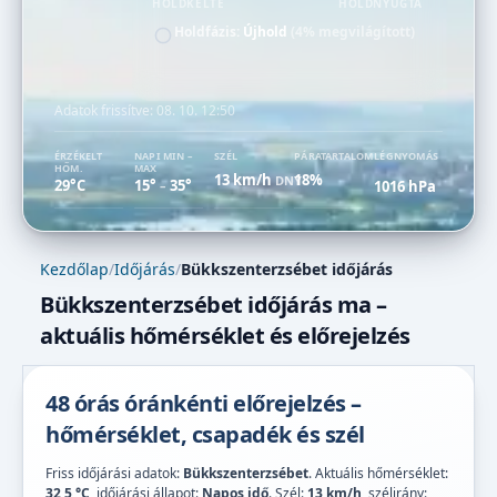
HOLDKELTE
HOLDNYUGTA
Holdfázis:
Újhold
(4% megvilágított)
Adatok frissítve:
08. 10. 12:50
ÉRZÉKELT
NAPI MIN –
SZÉL
PÁRATARTALOM
LÉGNYOMÁS
HŐM.
MAX
13 km/h
18%
DNY
29°C
15°
35°
1016 hPa
–
Kezdőlap
/
Időjárás
/
Bükkszenterzsébet időjárás
Bükkszenterzsébet időjárás ma –
aktuális hőmérséklet és előrejelzés
48 órás óránkénti előrejelzés –
hőmérséklet, csapadék és szél
Friss időjárási adatok:
Bükkszenterzsébet
. Aktuális hőmérséklet:
32,5 °C
, időjárási állapot:
Napos idő
. Szél:
13 km/h
, szélirány: