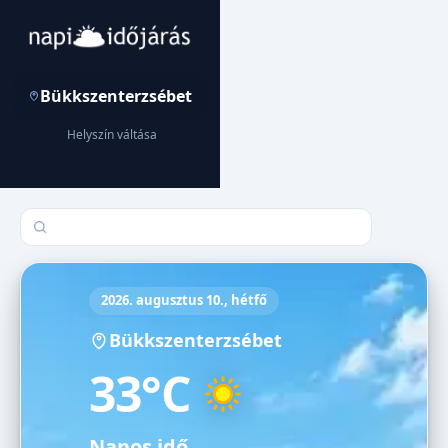
Bükkszenterzsébet
Helyszín váltása
Település keresése
2026. augusztus 10., hétfő
Bükkszenterzsébet
33°C
Napos idő