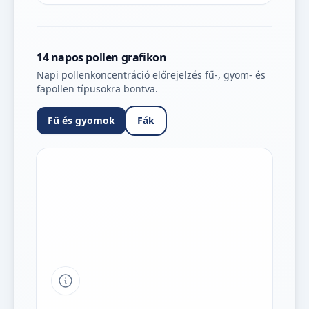
14 napos pollen grafikon
Napi pollenkoncentráció előrejelzés fű-, gyom- és
fapollen típusokra bontva.
Fű és gyomok
Fák
Tipp a grafikon jelmagyarázatához