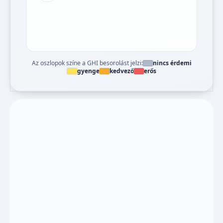
Az oszlopok színe a GHI besorolást jelzi:
nincs érdemi
gyenge
kedvező
erős