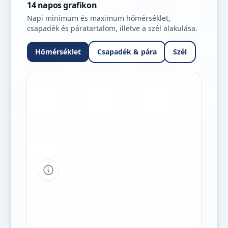
14 napos grafikon
Napi minimum és maximum hőmérséklet,
csapadék és páratartalom, illetve a szél alakulása.
Hőmérséklet
Csapadék & pára
Szél
Tipp a grafikon jelmagyarázatához