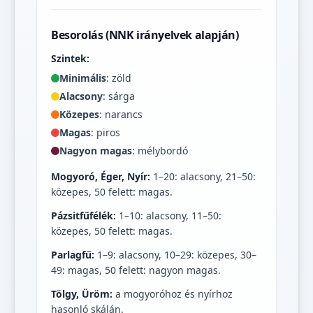
Besorolás (NNK irányelvek alapján)
Szintek:
Minimális
: zöld
Alacsony
: sárga
Közepes
: narancs
Magas
: piros
Nagyon magas
: mélybordó
Mogyoró, Éger, Nyír:
1–20: alacsony, 21–50:
közepes, 50 felett: magas.
Pázsitfűfélék:
1–10: alacsony, 11–50:
közepes, 50 felett: magas.
Parlagfű:
1–9: alacsony, 10–29: közepes, 30–
49: magas, 50 felett: nagyon magas.
Tölgy, Üröm:
a mogyoróhoz és nyírhoz
hasonló skálán.