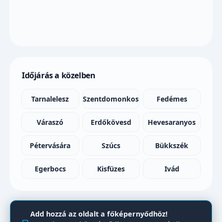
Időjárás a közelben
Tarnalelesz
Szentdomonkos
Fedémes
Váraszó
Erdőkövesd
Hevesaranyos
Pétervására
Szúcs
Bükkszék
Egerbocs
Kisfüzes
Ivád
Add hozzá az oldalt a főképernyődhöz!