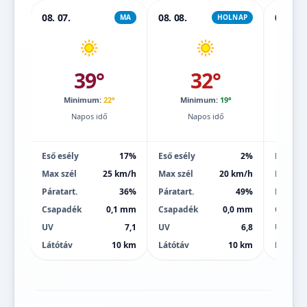
08. 07.
08. 08.
08. 09.
MA
HOLNAP
39°
32°
Minimum:
22°
Minimum:
19°
Mi
Napos idő
Napos idő
Eső esély
17%
Eső esély
2%
Eső esé
Max szél
25 km/h
Max szél
20 km/h
Max szé
Páratart.
36%
Páratart.
49%
Páratart
Csapadék
0,1 mm
Csapadék
0,0 mm
Csapad
UV
7,1
UV
6,8
UV
Látótáv
10 km
Látótáv
10 km
Látótáv