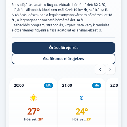
Friss időjárási adatok:
Bugac
. Aktuális hőmérséklet:
32,2 °C
,
időjárási állapot:
A közelben eső
. Szél:
10 km/h
, szélirány:
É
.
A 48 órás időszakban a legalacsonyabb várható hőmérséklet
18
°C
, a legmagasabb várható hőmérséklet
34 °C
.
Szabadidős program, strandolás, vízparti séta vagy kirándulás
előtt érdemes figyelni a friss adatokat és a viharjelzést is.
Órás előrejelzés
Grafikonos előrejelzés
20:00
21:00
22:00
MA
MA
27°
24°
Hőérzet:
28°
Hőérzet:
23°
Hőé