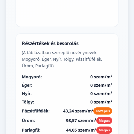
Részértékek és besorolás
(A táblázatban szereplő növénynevek:
Mogyoró, Éger, Nyír, Tölgy, Pázsitfűfélék,
Üröm, Parlagfű)
Mogyoró:
0 szem/m³
Éger:
0 szem/m³
Nyír:
0 szem/m³
Tölgy:
0 szem/m³
Pázsitfűfélék:
43,24 szem/m³
Közepes
Üröm:
98,57 szem/m³
Magas
Parlagfű:
44,05 szem/m³
Magas