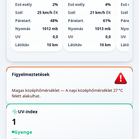
Eső esély
2%
Eső esély
4%
Eső esély
Szél
25 km/h
ÉK
Szél
21 km/h
ÉK
Szél
Páratart.
48%
Páratart.
61%
Páratart.
Nyomás
1012 mb
Nyomás
1013 mb
Nyomás
UV
0,0
UV
0,0
UV
Látótáv
10 km
Látótáv
10 km
Látótáv
Figyelmeztetések
Magas középhőmérséklet — A napi középhőmérséklet 27 °C
felett alakulhat.
UV-index
1
Gyenge