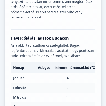
tényező – a pusztán nincs semmi, ami megtörné az
erős légáramlatokat, ezért még kellemes
hőmérsékletnél is érezheted a szél hűtő vagy
felmelegítő hatását.
Havi időjárási adatok Bugacon
Az alábbi táblázatban összefoglaltuk Bugac
legfontosabb havi klimatikus adatait, hogy pontosan
tudd, mire számíts az év bármely szakában:
Hónap
Átlagos minimum hőmérséklet (°C)
Át
Január
-4
Február
-3
Március
1