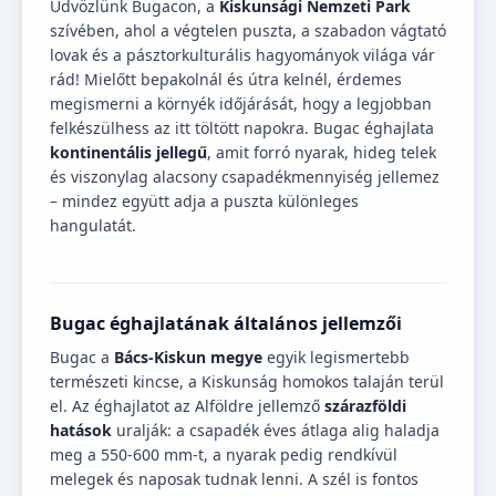
Üdvözlünk Bugacon, a
Kiskunsági Nemzeti Park
szívében, ahol a végtelen puszta, a szabadon vágtató
lovak és a pásztorkulturális hagyományok világa vár
rád! Mielőtt bepakolnál és útra kelnél, érdemes
megismerni a környék időjárását, hogy a legjobban
felkészülhess az itt töltött napokra. Bugac éghajlata
kontinentális jellegű
, amit forró nyarak, hideg telek
és viszonylag alacsony csapadékmennyiség jellemez
– mindez együtt adja a puszta különleges
hangulatát.
Bugac éghajlatának általános jellemzői
Bugac a
Bács-Kiskun megye
egyik legismertebb
természeti kincse, a Kiskunság homokos talaján terül
el. Az éghajlatot az Alföldre jellemző
szárazföldi
hatások
uralják: a csapadék éves átlaga alig haladja
meg a 550-600 mm-t, a nyarak pedig rendkívül
melegek és naposak tudnak lenni. A szél is fontos