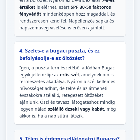
éri a bőrödet. Nyáron az UV-index akár
7-9-es
értéket
is elérhet, ezért
SPF 30-50 faktoros
fényvédőt
mindenképpen hozz magaddal, és
rendszeresen kend fel. Napellenzős sapka és
napszemüveg viselése is erősen ajánlott.
4. Szeles-e a bugaci puszta, és ez
befolyásolja-e az öltözést?
Igen, a puszta természetéből adódóan Bugac
egyik jellemzője az
erős szél
, amelynek nincs
természetes akadálya. Nyáron a szél kellemes
hűvösséget adhat, de télre és az átmeneti
évszakokra szélálló, rétegezett öltözéket
ajánlunk. Őszi és tavaszi látogatáshoz mindig
legyen nálad
szélálló dzseki vagy kabát
, még
akkor is, ha a nap sütni látszik.
5. Télen is érdemes ellátogatni Bugacra?