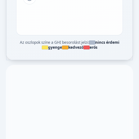
Tipp a grafikon jelmagyarázatához
Az oszlopok színe a GHI besorolást jelzi:
nincs érdemi
gyenge
kedvező
erős