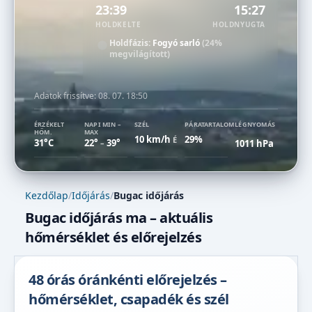
23:39
15:27
HOLDKELTE
HOLDNYUGTA
Holdfázis:
Fogyó sarló
(24%
megvilágított)
Adatok frissítve:
08. 07. 18:50
ÉRZÉKELT
NAPI MIN –
SZÉL
PÁRATARTALOM
LÉGNYOMÁS
HŐM.
MAX
10 km/h
29%
É
31°C
22°
39°
1011 hPa
–
Kezdőlap
/
Időjárás
/
Bugac időjárás
Bugac időjárás ma – aktuális
hőmérséklet és előrejelzés
48 órás óránkénti előrejelzés –
hőmérséklet, csapadék és szél