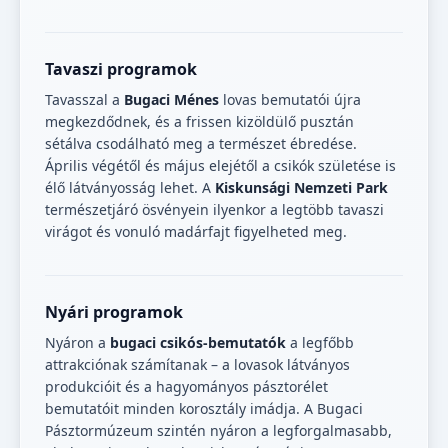
Tavaszi programok
Tavasszal a
Bugaci Ménes
lovas bemutatói újra
megkezdődnek, és a frissen kizöldülő pusztán
sétálva csodálható meg a természet ébredése.
Április végétől és május elejétől a csikók születése is
élő látványosság lehet. A
Kiskunsági Nemzeti Park
természetjáró ösvényein ilyenkor a legtöbb tavaszi
virágot és vonuló madárfajt figyelheted meg.
Nyári programok
Nyáron a
bugaci csikós-bemutatók
a legfőbb
attrakciónak számítanak – a lovasok látványos
produkcióit és a hagyományos pásztorélet
bemutatóit minden korosztály imádja. A Bugaci
Pásztormúzeum szintén nyáron a legforgalmasabb,