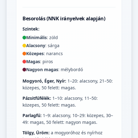
Besorolás (NNK irányelvek alapján)
Szintek:
Minimális
: zöld
Alacsony
: sárga
Közepes
: narancs
Magas
: piros
Nagyon magas
: mélybordó
Mogyoró, Éger, Nyír:
1–20: alacsony, 21–50:
közepes, 50 felett: magas.
Pázsitfűfélék:
1–10: alacsony, 11–50:
közepes, 50 felett: magas.
Parlagfű:
1–9: alacsony, 10–29: közepes, 30–
49: magas, 50 felett: nagyon magas.
Tölgy, Üröm:
a mogyoróhoz és nyírhoz