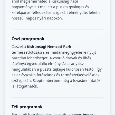
ahol megismerheted a Kiskunság népi
hagyományait. Emellett a puszta gyalogos és
kerékpáros felfedezése is igazán élménydús lehet a
hosszú, napos nyári napokon.
Őszi programok
Ősszel a
Kiskunsági Nemzeti Park
természetfotózásra és madármegfigyelésre nyújt
páratlan lehetőséget. A vonuló darvak és libák
látványa egyedülálló élmény. Az arany ősz
hangulatában a puszta tájképe különösen festői, így
ez az évszak a fotósoknak és természetkedvelőknek
szól igazán. Szeptemberben még a lovasbemutatók
is látogathatók.
Téli programok
Bár a téli forgalom alacsonyabb, a
havas bugaci