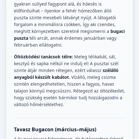
gyakran süllyed fagypont alá, és hóesés is
előfordulhat – ilyenkor a fehér hómezőben álló
puszta szinte mesebeli látványt nyújt. A látogatói
forgalom a minimálisra csökken, így aki csendes,
meghitt környezetben szeretné megismerni a
bugaci
puszta
téli arcát, annak érdemes januárban vagy
februárban ellátogatni.
Öltözködési tanácsok télre:
Meleg télikabát, sál,
kesztyű és sapka nélkül ne indulj el! A pusztai szél
szinte átjár minden rétegen, ezért válassz
szélálló
anyagból készült kabátot
. Vízálló, meleg csizma
szintén elengedhetetlen, hiszen a fagyos, havas
talajon könnyű megcsúszni. Rétegezd az öltözékedet,
hogy szükség esetén bármikor tudj hozzáigazodni a
változó hőmérséklethez.
Tavasz Bugacon (március–május)
A bugaci tavasz fokozatosan, de határozottan érkező