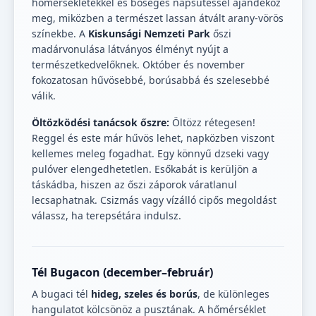
hőmérsékletekkel és bőséges napsütéssel ajándékoz
meg, miközben a természet lassan átvált arany-vörös
színekbe. A
Kiskunsági Nemzeti Park
őszi
madárvonulása látványos élményt nyújt a
természetkedvelőknek. Október és november
fokozatosan hűvösebbé, borúsabbá és szelesebbé
válik.
Öltözködési tanácsok őszre:
Öltözz rétegesen!
Reggel és este már hűvös lehet, napközben viszont
kellemes meleg fogadhat. Egy könnyű dzseki vagy
pulóver elengedhetetlen. Esőkabát is kerüljön a
táskádba, hiszen az őszi záporok váratlanul
lecsaphatnak. Csizmás vagy vízálló cipős megoldást
válassz, ha terepsétára indulsz.
Tél Bugacon (december–február)
A bugaci tél
hideg, szeles és borús
, de különleges
hangulatot kölcsönöz a pusztának. A hőmérséklet