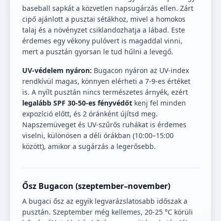
baseball sapkát a közvetlen napsugárzás ellen. Zárt
cipő ajánlott a pusztai sétákhoz, mivel a homokos
talaj és a növényzet csiklandozhatja a lábad. Este
érdemes egy vékony pulóvert is magaddal vinni,
mert a pusztán gyorsan le tud hűlni a levegő.
UV-védelem nyáron:
Bugacon nyáron az UV-index
rendkívül magas, könnyen elérheti a 7-9-es értéket
is. A nyílt pusztán nincs természetes árnyék, ezért
legalább SPF 30-50-es fényvédőt
kenj fel minden
expozíció előtt, és 2 óránként újítsd meg.
Napszemüveget és UV-szűrős ruhákat is érdemes
viselni, különösen a déli órákban (10:00–15:00
között), amikor a sugárzás a legerősebb.
Ősz Bugacon (szeptember–november)
A bugaci ősz az egyik legvarázslatosabb időszak a
pusztán. Szeptember még kellemes, 20-25 °C körüli