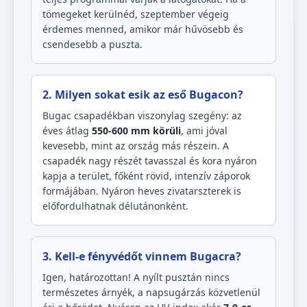
tömegeket kerülnéd, szeptember végeig
érdemes menned, amikor már hűvösebb és
csendesebb a puszta.
2. Milyen sokat esik az eső Bugacon?
Bugac csapadékban viszonylag szegény: az
éves átlag
550-600 mm körüli
, ami jóval
kevesebb, mint az ország más részein. A
csapadék nagy részét tavasszal és kora nyáron
kapja a terület, főként rövid, intenzív záporok
formájában. Nyáron heves zivatarszterek is
előfordulhatnak délutánonként.
3. Kell-e fényvédőt vinnem Bugacra?
Igen, határozottan! A nyílt pusztán nincs
természetes árnyék, a napsugárzás közvetlenül