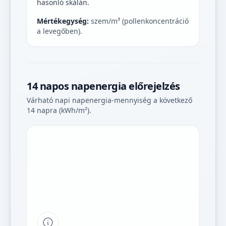
hasonló skálán.
Mértékegység:
szem/m³ (pollenkoncentráció
a levegőben).
14 napos napenergia előrejelzés
Várható napi napenergia-mennyiség a következő
14 napra (kWh/m²).