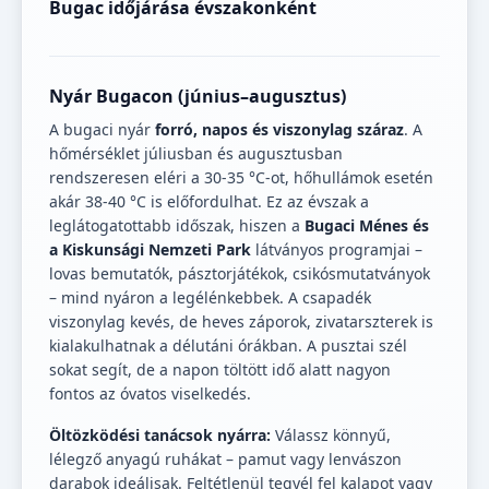
Bugac időjárása évszakonként
Nyár Bugacon (június–augusztus)
A bugaci nyár
forró, napos és viszonylag száraz
. A
hőmérséklet júliusban és augusztusban
rendszeresen eléri a 30-35 °C-ot, hőhullámok esetén
akár 38-40 °C is előfordulhat. Ez az évszak a
leglátogatottabb időszak, hiszen a
Bugaci Ménes és
a Kiskunsági Nemzeti Park
látványos programjai –
lovas bemutatók, pásztorjátékok, csikósmutatványok
– mind nyáron a legélénkebbek. A csapadék
viszonylag kevés, de heves záporok, zivatarszterek is
kialakulhatnak a délutáni órákban. A pusztai szél
sokat segít, de a napon töltött idő alatt nagyon
fontos az óvatos viselkedés.
Öltözködési tanácsok nyárra:
Válassz könnyű,
lélegző anyagú ruhákat – pamut vagy lenvászon
darabok ideálisak. Feltétlenül tegyél fel kalapot vagy