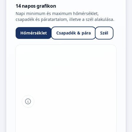
14 napos grafikon
Napi minimum és maximum hőmérséklet,
csapadék és páratartalom, illetve a szél alakulása.
Hőmérséklet
Csapadék & pára
Szél
Tipp a grafikon jelmagyarázatához