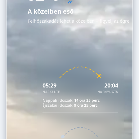
A közelben eső
Felhőszakadás lehet a közelben – figyelj az égre!
05:29
20:04
NAPKELTE
NAPNYUGTA
Nappali időszak:
14 óra 35 perc
Éjszakai időszak:
9 óra 25 perc