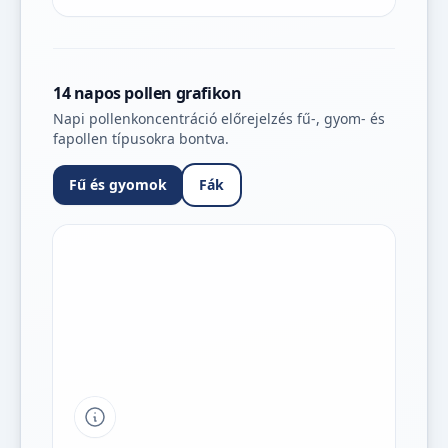
14 napos pollen grafikon
Napi pollenkoncentráció előrejelzés fű-, gyom- és
fapollen típusokra bontva.
Fű és gyomok
Fák
Tipp a grafikon jelmagyarázatához