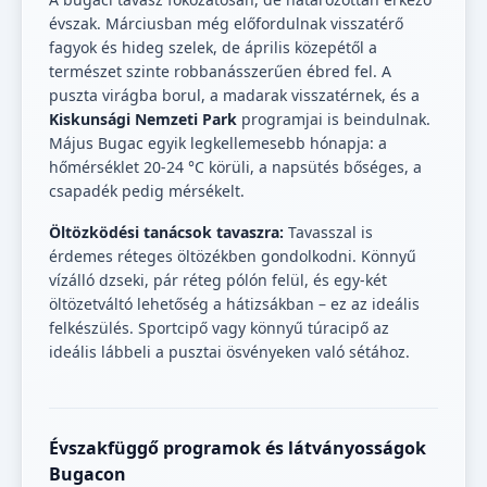
évszak. Márciusban még előfordulnak visszatérő
fagyok és hideg szelek, de április közepétől a
természet szinte robbanásszerűen ébred fel. A
puszta virágba borul, a madarak visszatérnek, és a
Kiskunsági Nemzeti Park
programjai is beindulnak.
Május Bugac egyik legkellemesebb hónapja: a
hőmérséklet 20-24 °C körüli, a napsütés bőséges, a
csapadék pedig mérsékelt.
Öltözködési tanácsok tavaszra:
Tavasszal is
érdemes réteges öltözékben gondolkodni. Könnyű
vízálló dzseki, pár réteg pólón felül, és egy-két
öltözetváltó lehetőség a hátizsákban – ez az ideális
felkészülés. Sportcipő vagy könnyű túracipő az
ideális lábbeli a pusztai ösvényeken való sétához.
Évszakfüggő programok és látványosságok
Bugacon