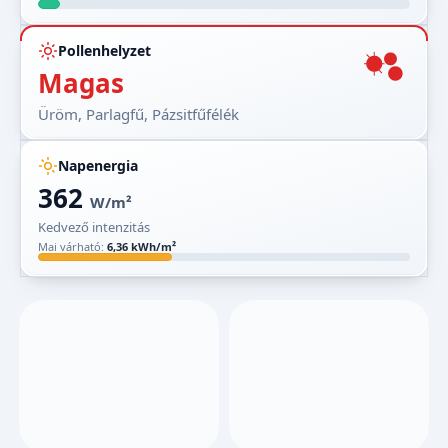
Pollenhelyzet
Magas
Üröm, Parlagfű, Pázsitfűfélék
Napenergia
362
W/m²
Kedvező intenzitás
Mai várható:
6,36 kWh/m²