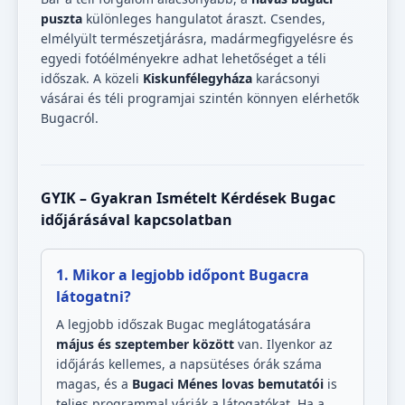
puszta
különleges hangulatot áraszt. Csendes,
elmélyült természetjárásra, madármegfigyelésre és
egyedi fotóélményekre adhat lehetőséget a téli
időszak. A közeli
Kiskunfélegyháza
karácsonyi
vásárai és téli programjai szintén könnyen elérhetők
Bugacról.
GYIK – Gyakran Ismételt Kérdések Bugac
időjárásával kapcsolatban
1. Mikor a legjobb időpont Bugacra
látogatni?
A legjobb időszak Bugac meglátogatására
május és szeptember között
van. Ilyenkor az
időjárás kellemes, a napsütéses órák száma
magas, és a
Bugaci Ménes lovas bemutatói
is
teljes programmal várják a látogatókat. Ha a