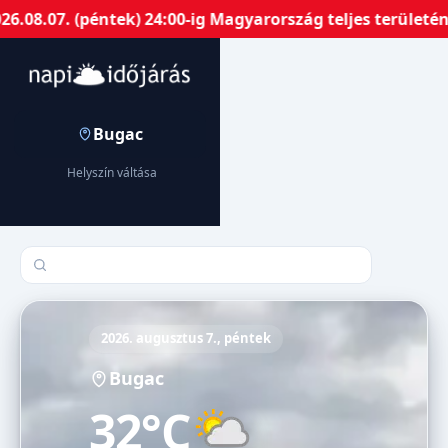
07. (péntek) 24:00-ig Magyarország teljes területén har
Bugac
Helyszín váltása
Település keresése
2026. augusztus 7., péntek
Bugac
32°C