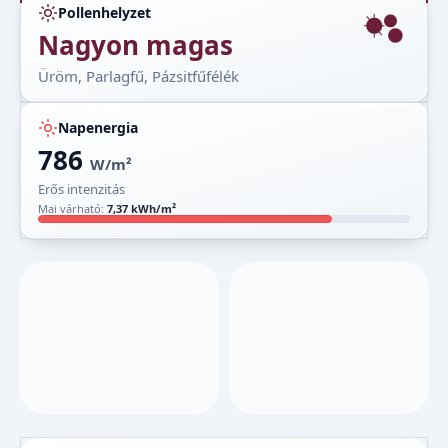
Pollenhelyzet
Nagyon magas
Üröm, Parlagfű, Pázsitfűfélék
Napenergia
786
W/m²
Erős intenzitás
Mai várható:
7,37 kWh/m²