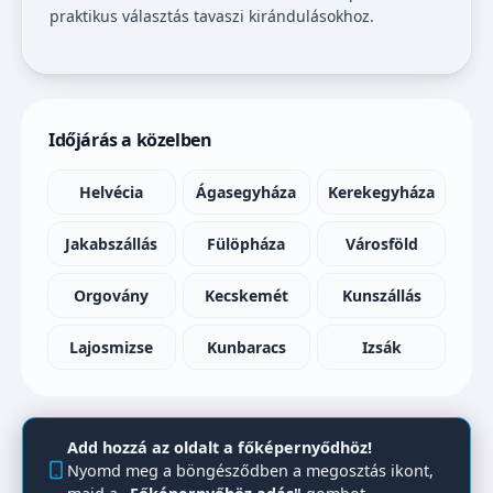
praktikus választás tavaszi kirándulásokhoz.
Időjárás a közelben
Helvécia
Ágasegyháza
Kerekegyháza
Jakabszállás
Fülöpháza
Városföld
Orgovány
Kecskemét
Kunszállás
Lajosmizse
Kunbaracs
Izsák
Add hozzá az oldalt a főképernyődhöz!
Nyomd meg a böngésződben a megosztás ikont,