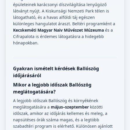
épületeinek karácsonyi díszvilágítása lenyűgöző
látványt nyújt. A Kiskunsági Nemzeti Park télen is
látogatható, és a havas alföldi táj egészen
különleges hangulatot áraszt. Beltéri programként a
Kecskeméti Magyar Naiv Művészet Múzeuma
és a
Cifrapalota is érdemes látogatásra a hidegebb
hónapokban.
Gyakran ismételt kérdések Ballószög
időjárásáról
Mikor a legjobb időszak Ballószög
meglátogatására?
A legjobb időszak Ballószög és környékének
meglátogatására a
május–szeptember
közötti
időszak, amikor az időjárás kellemes és meleg, a
napsütéses órák száma magas, és a legtöbb
szabadtéri program is elérhető. Különösen ajánlott