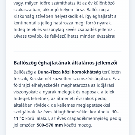
vagy, milyen időre számíthatsz itt az év különböző
szakaszaiban, akkor jó helyen jársz. Ballószög a
Kiskunság szívében helyezkedik el, így éghajlatát a
kontinentális jelleg határozza meg: forró nyarak,
hideg telek és viszonylag kevés csapadék jellemzi.
Olvass tovább, és felkészülhetsz minden évszakra!
Ballószög éghajlatának általános jellemzői
Ballószög a
Duna–Tisza közi homokhátság
területén
fekszik, Kecskemét közvetlen szomszédságában. Ez a
földrajzi elhelyezkedés meghatározza az időjárási
viszonyokat: a nyarak melegek és naposak, a telek
hidegek lehetnek, az átmeneti évszakok pedig
általában rövidek, de kellemes meglepetésekkel
szolgálnak. Az éves átlaghőmérséklet körülbelül
10–
11 °C
körül alakul, az éves csapadékmennyiség pedig
jellemzően
500–570 mm
között mozog.