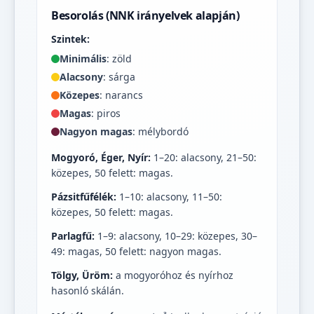
Besorolás (NNK irányelvek alapján)
Szintek:
Minimális
: zöld
Alacsony
: sárga
Közepes
: narancs
Magas
: piros
Nagyon magas
: mélybordó
Mogyoró, Éger, Nyír:
1–20: alacsony, 21–50:
közepes, 50 felett: magas.
Pázsitfűfélék:
1–10: alacsony, 11–50:
közepes, 50 felett: magas.
Parlagfű:
1–9: alacsony, 10–29: közepes, 30–
49: magas, 50 felett: nagyon magas.
Tölgy, Üröm:
a mogyoróhoz és nyírhoz
hasonló skálán.