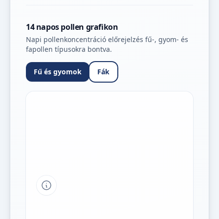
14 napos pollen grafikon
Napi pollenkoncentráció előrejelzés fű-, gyom- és
fapollen típusokra bontva.
Fű és gyomok
Fák
Tipp a grafikon jelmagyarázatához