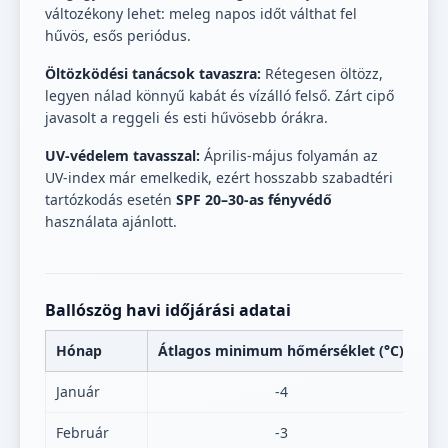
változékony lehet: meleg napos időt válthat fel
hűvös, esős periódus.
Öltözködési tanácsok tavaszra:
Rétegesen öltözz,
legyen nálad könnyű kabát és vízálló felső. Zárt cipő
javasolt a reggeli és esti hűvösebb órákra.
UV-védelem tavasszal:
Április-május folyamán az
UV-index már emelkedik, ezért hosszabb szabadtéri
tartózkodás esetén
SPF 20–30-as fényvédő
használata ajánlott.
Ballószög havi időjárási adatai
Hónap
Átlagos minimum hőmérséklet (°C)
Át
Január
-4
Február
-3