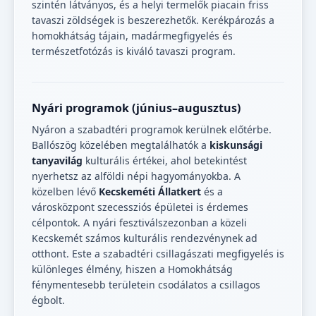
szintén látványos, és a helyi termelők piacain friss
tavaszi zöldségek is beszerezhetők. Kerékpározás a
homokhátság tájain, madármegfigyelés és
természetfotózás is kiváló tavaszi program.
Nyári programok (június–augusztus)
Nyáron a szabadtéri programok kerülnek előtérbe.
Ballószög közelében megtalálhatók a
kiskunsági
tanyavilág
kulturális értékei, ahol betekintést
nyerhetsz az alföldi népi hagyományokba. A
közelben lévő
Kecskeméti Állatkert
és a
városközpont szecessziós épületei is érdemes
célpontok. A nyári fesztiválszezonban a közeli
Kecskemét számos kulturális rendezvénynek ad
otthont. Este a szabadtéri csillagászati megfigyelés is
különleges élmény, hiszen a Homokhátság
fénymentesebb területein csodálatos a csillagos
égbolt.