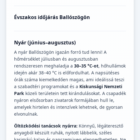
Évszakos időjárás Ballószögön
Nyár (június–augusztus)
A nyár Ballószögön igazán forró tud lenni! A
hőmérséklet júliusban és augusztusban
rendszeresen meghaladja a
30–35 °C-ot
, hőhullámok
idején akár 38–40 °C is előfordulhat. A napsütéses
órák száma kiemelkedően magas, ami ideálissá teszi
a szabadtéri programokat és a
Kiskunsági Nemzeti
Park
közeli területein tett kirándulásokat. A csapadék
nyáron elsősorban zivatarok formájában hull le,
amelyek hirtelen és intenzívek lehetnek, de gyorsan
elvonulnak.
Öltözködési tanácsok nyárra:
Könnyű, légáteresztő
anyagból készült ruhák, nyitott lábbelik, széles
karimájú kalap és napszemüveg elengedhetetlen. Ne