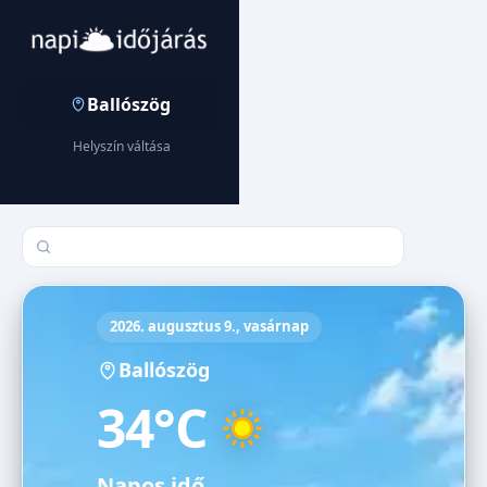
Ballószög
Helyszín váltása
Település keresése
2026. augusztus 9., vasárnap
Ballószög
34°C
Napos idő