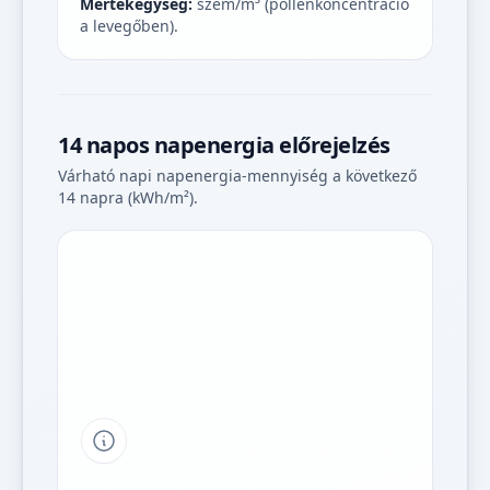
Mértékegység:
szem/m³ (pollenkoncentráció
a levegőben).
14 napos napenergia előrejelzés
Várható napi napenergia-mennyiség a következő
14 napra (kWh/m²).
Tipp a grafikon jelmagyarázatához