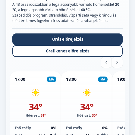
A 48 órás időszakban a legalacsonyabb várható hőmérséklet
20
°C
, a legmagasabb várható hőmérséklet
40 °C
.
Szabadidős program, strandolás, vízparti séta vagy kirándulás
előtt érdemes figyelni a friss adatokat és a viharjelzést is.
Órás előrejelzés
Grafikonos előrejelzés
17:00
18:00
19:00
MA
MA
34°
34°
Hőérzet:
31°
Hőérzet:
30°
Hőé
Eső esély
0%
Eső esély
0%
Eső esély