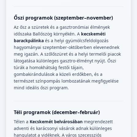
Őszi programok (szeptember–november)
Az ősz a szüretek és a gasztronómiai élmények
időszaka Ballószög környékén. A
kecskeméti
barackpálinka
és a helyi gyümölcsfeldolgozás
hagyományai szeptember-októberben elevenednek
meg igazán. A szőlőszüret és a helyi termelői piacok
látogatása különleges gasztro-élményt nyújt. Őszi
túrák a homokhátság festői tájain,
gombakirándulások a közeli erdőkben, és a
természet színpompás lombozatának megfigyelése
mind ideális őszi program.
Téli programok (december–február)
Télen a
Kecskemét belvárosában
megrendezett
adventi és karácsonyi vásárok adnak különleges
hangulatot a vidéknek. A város szecessziós