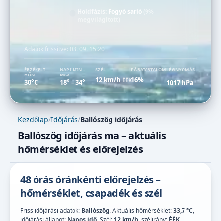
Holdfázis:
Fogyó sarló
(9%
megvilágított)
Adatok frissítve:
08. 09. 15:20
ÉRZÉKELT
NAPI MIN –
SZÉL
PÁRATARTALOM
LÉGNYOMÁS
HŐM.
MAX
12 km/h
16%
ÉÉK
30°C
18°
34°
1017 hPa
–
Kezdőlap
/
Időjárás
/
Ballószög időjárás
Ballószög időjárás ma – aktuális
hőmérséklet és előrejelzés
48 órás óránkénti előrejelzés –
hőmérséklet, csapadék és szél
Friss időjárási adatok:
Ballószög
. Aktuális hőmérséklet:
33,7 °C
,
időjárási állapot:
Napos idő
. Szél:
12 km/h
, szélirány:
ÉÉK
.