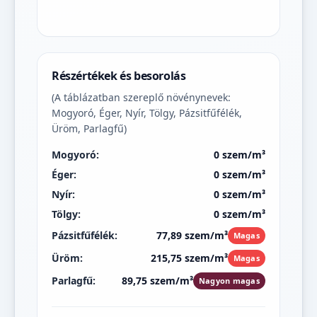
Részértékek és besorolás
(A táblázatban szereplő növénynevek:
Mogyoró, Éger, Nyír, Tölgy, Pázsitfűfélék,
Üröm, Parlagfű)
Mogyoró:
0 szem/m³
Éger:
0 szem/m³
Nyír:
0 szem/m³
Tölgy:
0 szem/m³
Pázsitfűfélék:
77,89 szem/m³
Magas
Üröm:
215,75 szem/m³
Magas
Parlagfű:
89,75 szem/m³
Nagyon magas