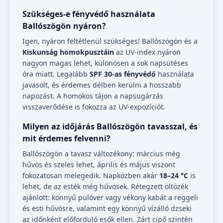
Szükséges-e fényvédő használata
Ballószögön nyáron?
Igen, nyáron feltétlenül szükséges! Ballószögön és a
Kiskunság homokpusztáin
az UV-index nyáron
nagyon magas lehet, különösen a sok napsütéses
óra miatt. Legalább
SPF 30-as fényvédő
használata
javasolt, és érdemes délben kerülni a hosszabb
napozást. A homokos tájon a napsugárzás
visszaverődése is fokozza az UV-expozíciót.
Milyen az időjárás Ballószögön tavasszal, és
mit érdemes felvenni?
Ballószögön a tavasz változékony: március még
hűvös és szeles lehet, április és május viszont
fokozatosan melegedik. Napközben akár
18–24 °C
is
lehet, de az esték még hűvösek. Rétegzett öltözék
ajánlott: könnyű pulóver vagy vékony kabát a reggeli
és esti hűvösre, valamint egy könnyű vízálló dzseki
az időnként előforduló esők ellen. Zárt cipő szintén