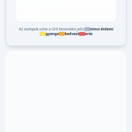
Az oszlopok színe a GHI besorolást jelzi:
nincs érdemi
gyenge
kedvező
erős