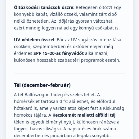
Öltözködési tanácsok őszre:
Rétegesen öltözz! Egy
könnyebb kabát, vízálló dzseki, valamint zárt cipő
nélkülözhetetlen. Az időjárás gyorsan változhat,
ezért mindig legyen nálad egy könnyű esőkabát is.
UV-védelem ősszel:
Bár az UV-sugárzás intenzitása
csökken, szeptemberben és október elején még
érdemes
SPF 15–20-as fényvédőt
alkalmazni,
különösen hosszabb szabadtéri programok esetén.
Tél (december–február)
A tél Ballószögön hideg és szeles lehet. A
hőmérséklet tartósan 0 °C alá eshet, és előfordul
hótakaró is, amely varázslatos képet fest a Kiskunság
homokos tájára. A
Kecskemét melletti alföldi táj
télen is egyedi élményt nyújt, különösen ránézve a
fagyos, havas síkságra. A napsütéses órák száma
decemberben és januárban a legalacsonyabb.