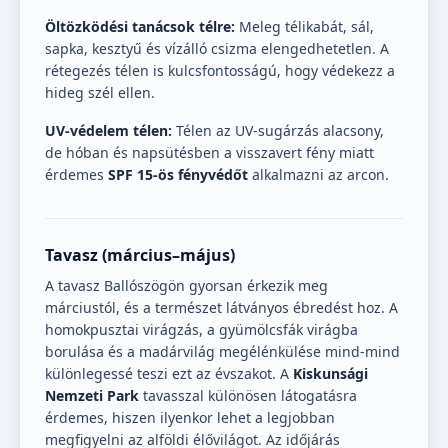
Öltözködési tanácsok télre:
Meleg télikabát, sál,
sapka, kesztyű és vízálló csizma elengedhetetlen. A
rétegezés télen is kulcsfontosságú, hogy védekezz a
hideg szél ellen.
UV-védelem télen:
Télen az UV-sugárzás alacsony,
de hóban és napsütésben a visszavert fény miatt
érdemes
SPF 15-ös fényvédőt
alkalmazni az arcon.
Tavasz (március–május)
A tavasz Ballószögön gyorsan érkezik meg
márciustól, és a természet látványos ébredést hoz. A
homokpusztai virágzás, a gyümölcsfák virágba
borulása és a madárvilág megélénkülése mind-mind
különlegessé teszi ezt az évszakot. A
Kiskunsági
Nemzeti Park
tavasszal különösen látogatásra
érdemes, hiszen ilyenkor lehet a legjobban
megfigyelni az alföldi élővilágot. Az időjárás