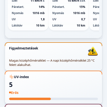
Szél
11 km/h
É
Szél
10 km/h
ÉÉK
Szél
Páratart.
14%
Páratart.
15%
Páratart.
Nyomás
1016 mb
Nyomás
1016 mb
Nyomás
UV
1,8
UV
0,7
UV
Látótáv
10 km
Látótáv
10 km
Látótáv
Figyelmeztetések
Magas középhőmérséklet — A napi középhőmérséklet 25 °C
felett alakulhat.
UV-index
5
Erős