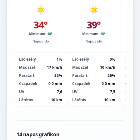
34°
39°
Minimum:
18°
Minimum:
20°
Mi
Napos idő
Napos idő
Eső esély
1%
Eső esély
0%
Eső esé
Max szél
17 km/h
Max szél
10 km/h
Max szé
Páratart.
32%
Páratart.
26%
Páratart
Csapadék
0,0 mm
Csapadék
0,0 mm
Csapad
UV
7,6
UV
7,5
UV
Látótáv
10 km
Látótáv
10 km
Látótáv
14 napos grafikon