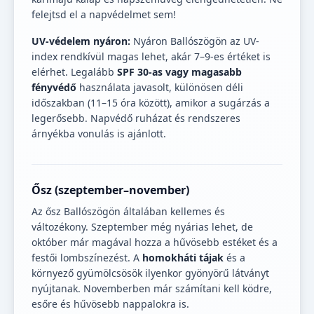
felejtsd el a napvédelmet sem!
UV-védelem nyáron:
Nyáron Ballószögön az UV-
index rendkívül magas lehet, akár 7–9-es értéket is
elérhet. Legalább
SPF 30-as vagy magasabb
fényvédő
használata javasolt, különösen déli
időszakban (11–15 óra között), amikor a sugárzás a
legerősebb. Napvédő ruházat és rendszeres
árnyékba vonulás is ajánlott.
Ősz (szeptember–november)
Az ősz Ballószögön általában kellemes és
változékony. Szeptember még nyárias lehet, de
október már magával hozza a hűvösebb estéket és a
festői lombszínezést. A
homokháti tájak
és a
környező gyümölcsösök ilyenkor gyönyörű látványt
nyújtanak. Novemberben már számítani kell ködre,
esőre és hűvösebb nappalokra is.