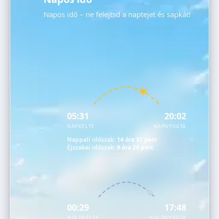
Napos idő – ne felejtsd a naptejet és sapkát!
05:31
20:02
NAPKELTE
NAPNYUGTA
Nappali időszak:
14 óra 31 perc
Éjszakai időszak:
9 óra 29 perc
00:29
17:48
HOLDKELTE
HOLDNYUGTA