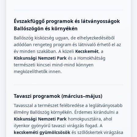
Évszakfüggő programok és látványosságok
Ballószögön és környékén
Ballószög kisközség ugyan, de elhelyezkedéséből
adódóan rengeteg program és látnivaló érhető el az
év minden szakában. A közeli
Kecskemét
, a
Kiskunsági Nemzeti Park
és a Homokhátság
természeti kincsei mind-mind könnyen
megközelíthetők innen.
Tavaszi programok (március–május)
Tavasszal a természet felébredése a leglátványosabb
élmény Ballószög környékén. Érdemes kirándulni a
Kiskunsági Nemzeti Park
homokpusztáira, ahol
ilyenkor gyönyörű tavaszi virágzás fogad. A
kecskeméti gyümölcsösök
és szőlőskertek virágzása