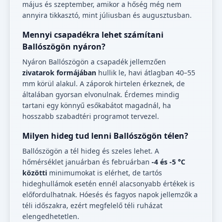
május és szeptember, amikor a hőség még nem
annyira tikkasztó, mint júliusban és augusztusban.
Mennyi csapadékra lehet számítani
Ballószögön nyáron?
Nyáron Ballószögön a csapadék jellemzően
zivatarok formájában
hullik le, havi átlagban 40–55
mm körül alakul. A záporok hirtelen érkeznek, de
általában gyorsan elvonulnak. Érdemes mindig
tartani egy könnyű esőkabátot magadnál, ha
hosszabb szabadtéri programot tervezel.
Milyen hideg tud lenni Ballószögön télen?
Ballószögön a tél hideg és szeles lehet. A
hőmérséklet januárban és februárban
-4 és -5 °C
közötti
minimumokat is elérhet, de tartós
hideghullámok esetén ennél alacsonyabb értékek is
előfordulhatnak. Hóesés és fagyos napok jellemzők a
téli időszakra, ezért megfelelő téli ruházat
elengedhetetlen.