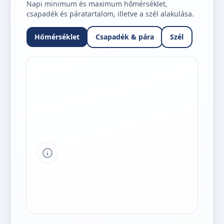
Napi minimum és maximum hőmérséklet,
csapadék és páratartalom, illetve a szél alakulása.
Hőmérséklet
Csapadék & pára
Szél
Tipp a grafikon jelmagyarázatához