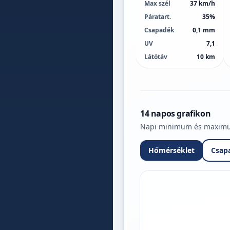
Max szél
37 km/h
Páratart.
35%
Csapadék
0,1 mm
UV
7,1
Látótáv
10 km
14 napos grafikon
Napi minimum és maximum 
Hőmérséklet
Csap