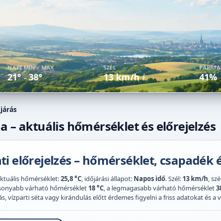
NAPI MIN – MAX
SZÉL
PÁRAT
21°
38°
13 km/h
41%
–
É
járás
a – aktuális hőmérséklet és előrejelzés
i előrejelzés – hőmérséklet, csapadék é
Aktuális hőmérséklet:
25,8 °C
, időjárási állapot:
Napos idő
. Szél:
13 km/h
, sz
acsonyabb várható hőmérséklet
18 °C
, a legmagasabb várható hőmérséklet
3
 vízparti séta vagy kirándulás előtt érdemes figyelni a friss adatokat és a vi