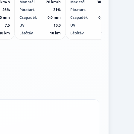
 km/h
Max szél
26 km/h
Max szél
30 km/h
Max sz
26%
Páratart.
21%
Páratart.
32%
Páratar
,0 mm
Csapadék
0,0 mm
Csapadék
0,0 mm
Csapa
7,5
UV
10,0
UV
9,0
UV
10 km
Látótáv
10 km
Látótáv
10 km
Látótá