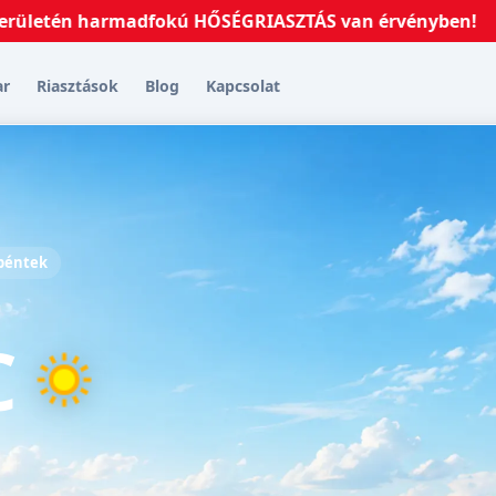
tén harmadfokú HŐSÉGRIASZTÁS van érvényben!
2026.07
ar
Riasztások
Blog
Kapcsolat
 péntek
C