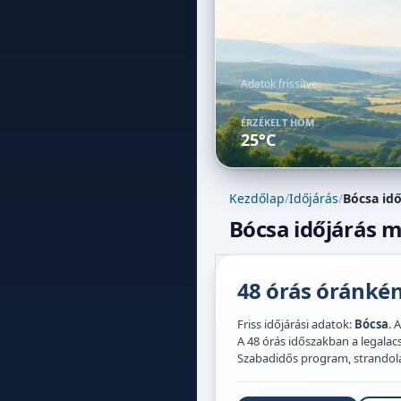
Adatok frissítve:
ÉRZÉKELT HŐM.
25°C
Kezdőlap
/
Időjárás
/
Bócsa idő
Bócsa időjárás m
48 órás óránként
Friss időjárási adatok:
Bócsa
. 
A 48 órás időszakban a legal
Szabadidős program, strandolás,