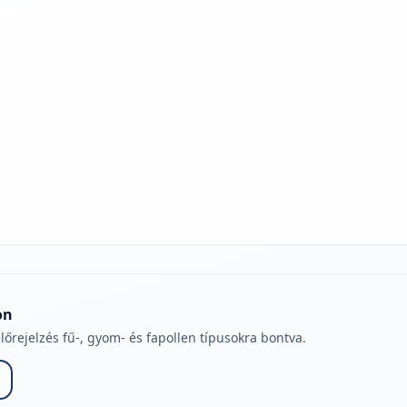
jelmagyarázatához
on
lőrejelzés fű-, gyom- és fapollen típusokra bontva.