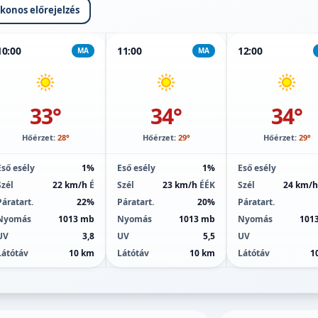
ikonos előrejelzés
10:00
11:00
12:00
MA
MA
33°
34°
34°
Hőérzet:
28°
Hőérzet:
29°
Hőérzet:
29°
Eső esély
1%
Eső esély
1%
Eső esély
Szél
22 km/h
É
Szél
23 km/h
ÉÉK
Szél
24 km/
Páratart.
22%
Páratart.
20%
Páratart.
Nyomás
1013 mb
Nyomás
1013 mb
Nyomás
101
UV
3,8
UV
5,5
UV
Látótáv
10 km
Látótáv
10 km
Látótáv
1