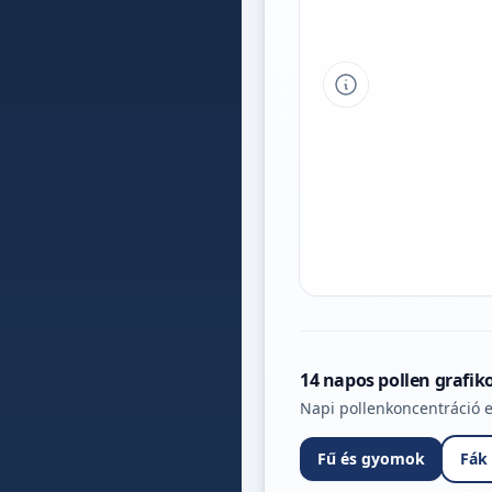
Tipp a grafikon 
14 napos pollen grafik
Napi pollenkoncentráció e
Fű és gyomok
Fák