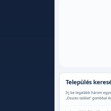
Település keres
Írj be legalább három egymá
„Összes találat” gombbal é
Település keresése