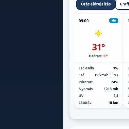
Órás előrejelzés
Graf
09:00
MA
31°
Hőérzet:
27°
Eső esély
1%
Szél
19 km/h
ÉÉNY
Páratart.
24%
Nyomás
1013 mb
UV
2,4
Látótáv
10 km