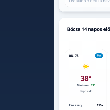
Bócsa 14 napos elő
08. 07.
MA
38°
Minimum:
21°
Napos idő
Eső esély
17%