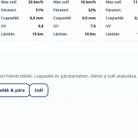
Max szél
20 km/h
Max szél
16 km/h
Max szél
11
Páratart.
51%
Páratart.
32%
Páratart.
Csapadék
0,0 mm
Csapadék
0,0 mm
Csapadék
0
UV
6,8
UV
7,6
UV
Látótáv
10 km
Látótáv
10 km
Látótáv
hőmérséklet, csapadék és páratartalom, illetve a szél alakulása.
adék & pára
Szél