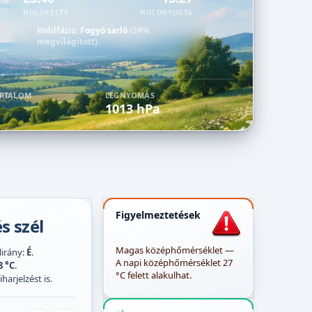
HOLDKELTE
HOLDNYUGTA
Holdfázis:
Fogyó sarló
(24%
megvilágított)
ARTALOM
LÉGNYOMÁS
1013 hPa
Figyelmeztetések
s szél
Magas középhőmérséklet —
élirány:
É
.
A napi középhőmérséklet 27
8 °C
.
°C felett alakulhat.
harjelzést is.