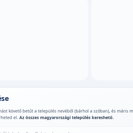
ése
st követő betűt a település nevéből (bárhol a szóban), és máris muta
rheted el.
Az összes magyarországi település kereshető.