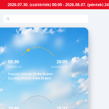
.30. (csütörtök) 00:00 - 2026.08.07. (péntek) 24:00-ig
Település keresése
05:30
20:05
NAPKELTE
NAPNYUGTA
Nappali időszak:
14 óra 35 perc
Éjszakai időszak:
9 óra 25 perc
23:40
15:27