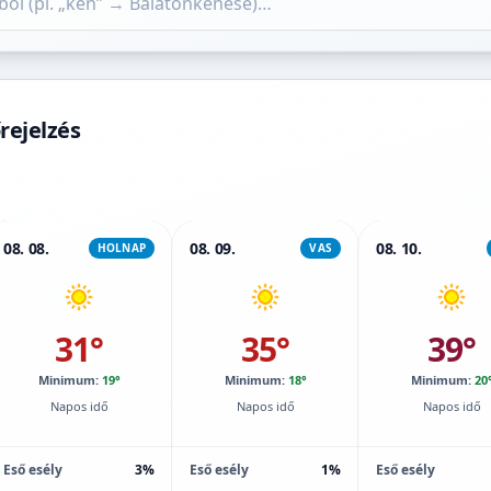
rejelzés
08. 08.
08. 09.
08. 10.
HOLNAP
VAS
31°
35°
39°
Minimum:
19°
Minimum:
18°
Minimum:
20
Napos idő
Napos idő
Napos idő
Eső esély
3%
Eső esély
1%
Eső esély