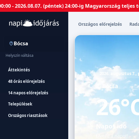
026.08.07. (péntek) 24:00-ig Magyarország teljes terüle
Országos előrejelzés
Rad
Bócsa
Helyszín váltása
Áttekintés
2026. augusztus 7.,
48 órás előrejelzés
Bócsa
14 napos előrejelzés
26°
Települések
Országos riasztások
Napos idő
Élvezd a napot!