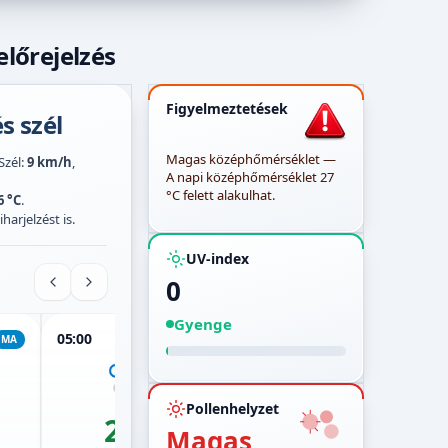
lőrejelzés
Figyelmeztetések
s szél
Magas középhőmérséklet —
 Szél:
9 km/h
,
A napi középhőmérséklet 27
°C felett alakulhat.
6 °C
.
harjelzést is.
UV-index
0
Gyenge
05:00
06:00
07:00
MA
MA
MA
Pollenhelyzet
20°
21°
Magas