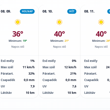
08. 09.
08. 10.
08. 11.
HOLNAP
HÉT
36°
40°
40°
Minimum:
19°
Minimum:
21°
Minimum:
24
Napos idő
Napos idő
Napos idő
Eső esély
1%
Eső esély
0%
Eső esély
Max szél
11 km/h
Max szél
12 km/h
Max szél
24
Páratart.
32%
Páratart.
21%
Páratart.
Csapadék
0,0 mm
Csapadék
0,0 mm
Csapadék
0
UV
7,9
UV
7,6
UV
Látótáv
10 km
Látótáv
10 km
Látótáv