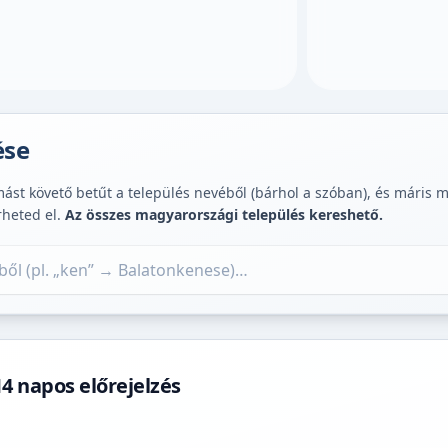
ése
st követő betűt a település nevéből (bárhol a szóban), és máris muta
rheted el.
Az összes magyarországi település kereshető.
 napos előrejelzés