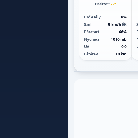
Hőérzet:
22°
Eső esély
8%
Szél
9 km/h
ÉK
Páratart.
66%
Nyomás
1016 mb
UV
0,0
Látótáv
10 km