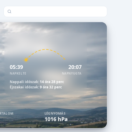
Település keresése
05:39
20:07
NAPKELTE
NAPNYUGTA
Nappali időszak:
14 óra 28 perc
Éjszakai időszak:
9 óra 32 perc
ARTALOM
LÉGNYOMÁS
1016 hPa