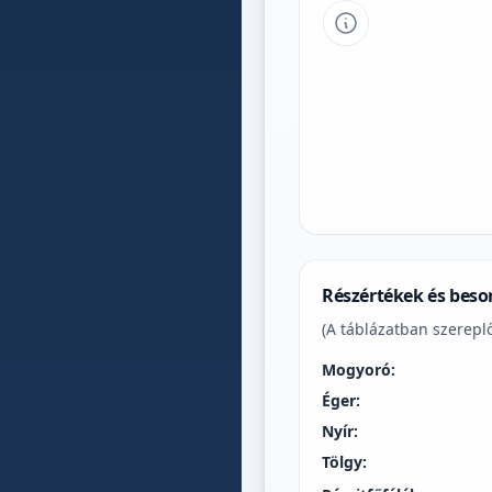
Tipp a grafikon 
Részértékek és beso
(A táblázatban szereplő
Mogyoró:
Éger:
Nyír:
Tölgy: