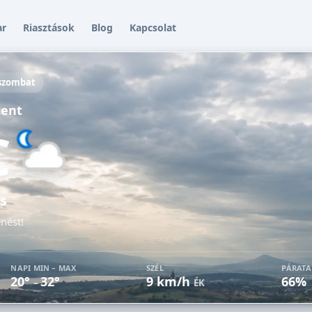
ar
Riasztások
Blog
Kapcsolat
 szombat
ent
C
s
enést!
NAPI MIN – MAX
SZÉL
PÁRAT
20°
32°
9 km/h
66%
–
ÉK