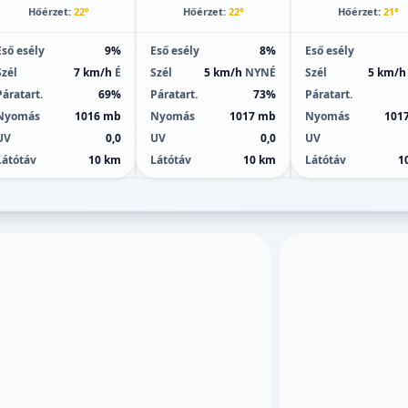
Hőérzet:
22°
Hőérzet:
22°
Hőérzet:
21°
Eső esély
9%
Eső esély
8%
Eső esély
Szél
7 km/h
É
Szél
5 km/h
NYNÉ
Szél
5 km/
Páratart.
69%
Páratart.
73%
Páratart.
Nyomás
1016 mb
Nyomás
1017 mb
Nyomás
101
UV
0,0
UV
0,0
UV
Látótáv
10 km
Látótáv
10 km
Látótáv
1