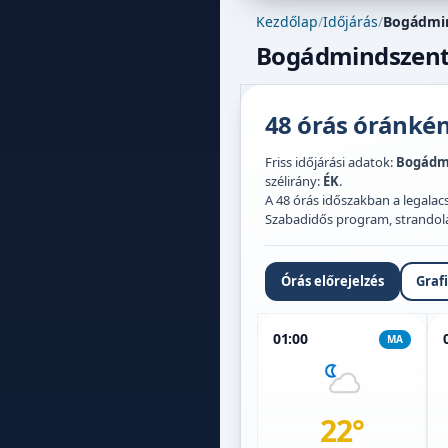
Kezdőlap
/
Időjárás
/
Bogádmin
Bogádmindszent i
48 órás óránként
Friss időjárási adatok:
Bogádm
szélirány:
ÉK
.
A 48 órás időszakban a legal
Szabadidős program, strandolás,
Órás előrejelzés
Graf
01:00
MA
22°