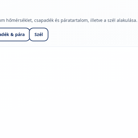
hőmérséklet, csapadék és páratartalom, illetve a szél alakulása.
adék & pára
Szél
jelmagyarázatához