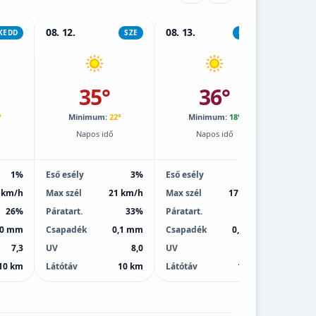
08. 12.
08. 13.
08. 14.
KEDD
SZE
CSÜT
35°
36°
°
Minimum:
22°
Minimum:
18°
M
Napos idő
Napos idő
1%
Eső esély
3%
Eső esély
1%
Eső esé
 km/h
Max szél
21 km/h
Max szél
17 km/h
Max sz
26%
Páratart.
33%
Páratart.
23%
Páratar
,0 mm
Csapadék
0,1 mm
Csapadék
0,0 mm
Csapa
7,3
UV
8,0
UV
9,0
UV
10 km
Látótáv
10 km
Látótáv
10 km
Látótá