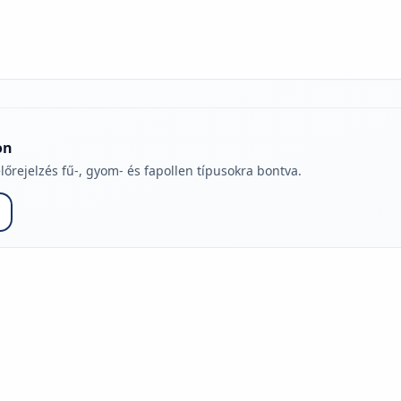
on
lőrejelzés fű-, gyom- és fapollen típusokra bontva.