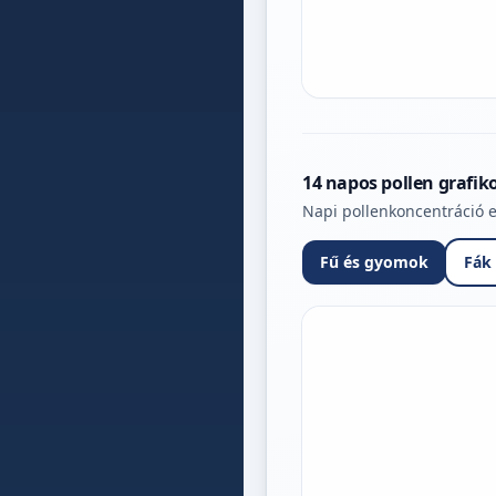
14 napos pollen grafik
Napi pollenkoncentráció e
Fű és gyomok
Fák