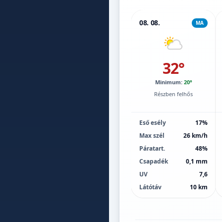
08. 08.
MA
32°
Minimum:
20°
Részben felhős
Eső esély
17%
Max szél
26 km/h
Páratart.
48%
Csapadék
0,1 mm
UV
7,6
Látótáv
10 km