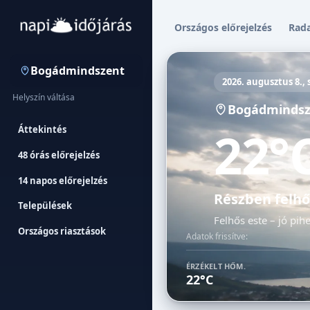
Országos előrejelzés
Rad
Bogádmindszent
2026. augusztus 8.,
Helyszín váltása
Bogádmindsz
22°
Áttekintés
48 órás előrejelzés
14 napos előrejelzés
Részben felhő
Települések
Felhős este – jó pih
Országos riasztások
Adatok frissítve:
ÉRZÉKELT HŐM.
22°C