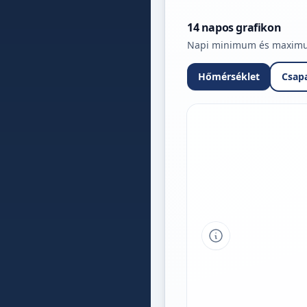
14 napos grafikon
Napi minimum és maximum 
Hőmérséklet
Csap
Tipp a grafikon 