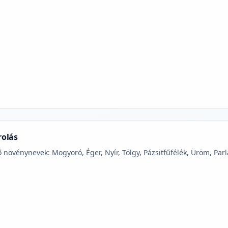
jelmagyarázatához
rolás
 növénynevek: Mogyoró, Éger, Nyír, Tölgy, Pázsitfűfélék, Üröm, Parl