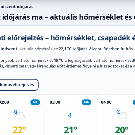
dszent időjárás
dőjárás ma – aktuális hőmérséklet és e
i előrejelzés – hőmérséklet, csapadék é
indszent
. Aktuális hőmérséklet:
22,1 °C
, időjárási állapot:
Részben felhős
.
acsonyabb várható hőmérséklet
19 °C
, a legmagasabb várható hőmérséklet
3
 vízparti séta vagy kirándulás előtt érdemes figyelni a friss adatokat és a vi
ikonos előrejelzés
02:00
03:00
04:00
MA
MA
22°
21°
20°