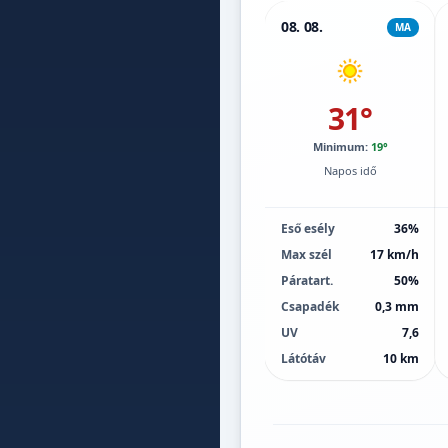
08. 08.
MA
31°
Minimum:
19°
Napos idő
Eső esély
36%
Max szél
17 km/h
Páratart.
50%
Csapadék
0,3 mm
UV
7,6
Látótáv
10 km