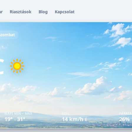
ar
Riasztások
Blog
Kapcsolat
 szombat
C
NAPI MIN – MAX
SZÉL
PÁRAT
19°
31°
14 km/h
26%
–
É