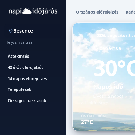
Országos előrejelzés
Rad
Besence
2026. augusztus 8.,
Helyszín váltása
Besence
30°
Áttekintés
48 órás előrejelzés
14 napos előrejelzés
Napos idő
Települések
Élvezd a napot!
Országos riasztások
Adatok frissítve:
ÉRZÉKELT HŐM.
27°C