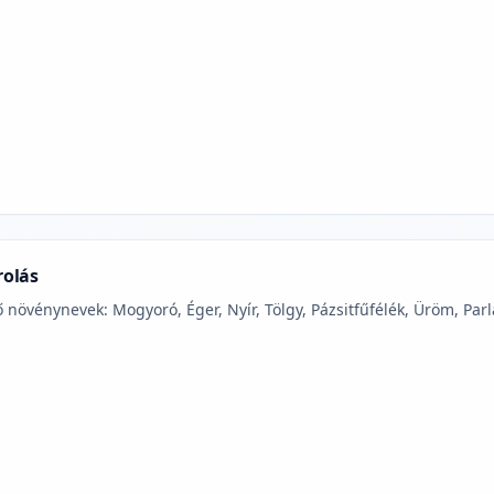
jelmagyarázatához
rolás
 növénynevek: Mogyoró, Éger, Nyír, Tölgy, Pázsitfűfélék, Üröm, Parl