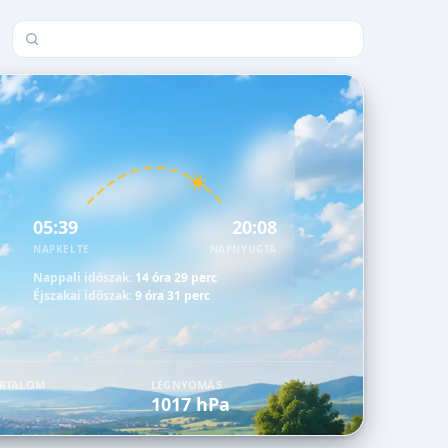
Település keresése
05:39
20:08
NAPKELTE
NAPNYUGTA
Nappali időszak:
14 óra 29 perc
Éjszakai időszak:
9 óra 31 perc
ARTALOM
LÉGNYOMÁS
1017 hPa