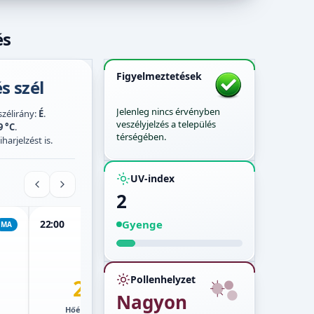
és
Figyelmeztetések
s szél
Jelenleg nincs érvényben
 szélirány:
É
.
veszélyjelzés a település
9 °C
.
térségében.
harjelzést is.
UV-index
2
Gyenge
22:00
23:00
00:00
MA
MA
MA
Pollenhelyzet
24°
24°
Nagyon
Hőérzet:
23°
Hőérzet:
23°
Hő