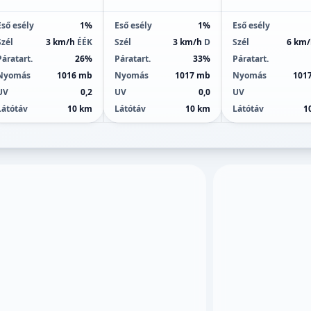
Eső esély
1%
Eső esély
1%
Eső esély
Szél
3 km/h
ÉÉK
Szél
3 km/h
D
Szél
6 km
Páratart.
26%
Páratart.
33%
Páratart.
Nyomás
1016 mb
Nyomás
1017 mb
Nyomás
101
UV
0,2
UV
0,0
UV
Látótáv
10 km
Látótáv
10 km
Látótáv
1