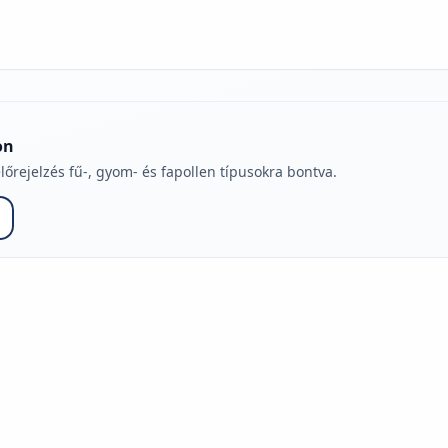
on
lőrejelzés fű-, gyom- és fapollen típusokra bontva.