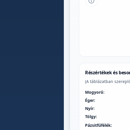
Tipp a grafikon 
Részértékek és beso
(A táblázatban szereplő
Mogyoró:
Éger:
Nyír:
Tölgy:
Pázsitfűfélék: