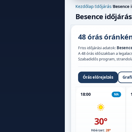
Kezdőlap
/
Időjárás
/
Besence i
Besence időjárás
48 órás óránként
Friss időjárási adatok:
Besenc
A 48 órás időszakban a legal
Szabadidős program, strandolás,
Órás előrejelzés
Graf
18:00
MA
30°
Hőérzet:
28°