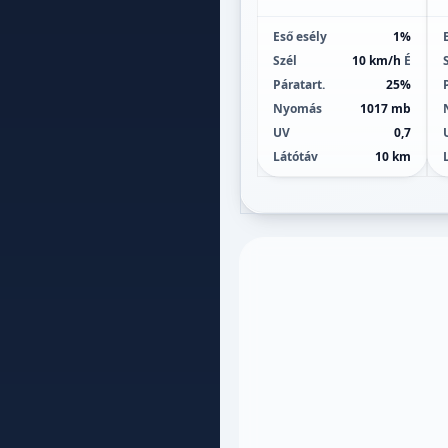
Eső esély
1%
Szél
10 km/h
É
Páratart.
25%
Nyomás
1017 mb
UV
0,7
Látótáv
10 km