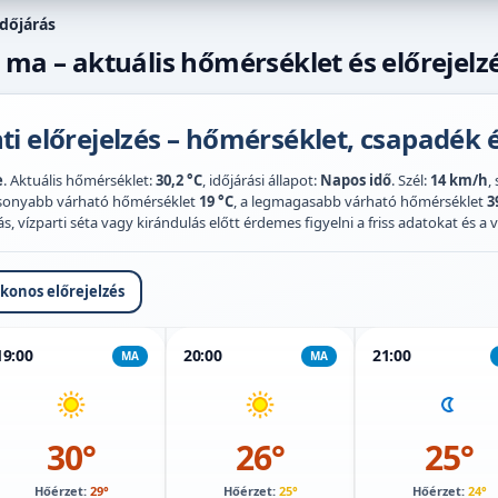
dőjárás
 ma – aktuális hőmérséklet és előrejelz
i előrejelzés – hőmérséklet, csapadék é
e
. Aktuális hőmérséklet:
30,2 °C
, időjárási állapot:
Napos idő
. Szél:
14 km/h
,
acsonyabb várható hőmérséklet
19 °C
, a legmagasabb várható hőmérséklet
3
 vízparti séta vagy kirándulás előtt érdemes figyelni a friss adatokat és a vi
ikonos előrejelzés
19:00
20:00
21:00
MA
MA
30°
26°
25°
Hőérzet:
29°
Hőérzet:
25°
Hőérzet:
24°