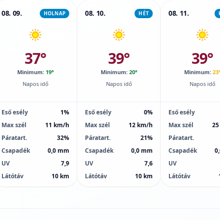
08. 09.
08. 10.
08. 11.
HOLNAP
HÉT
37°
39°
39°
Minimum:
19°
Minimum:
20°
Minimum:
23
Napos idő
Napos idő
Napos idő
Eső esély
1%
Eső esély
0%
Eső esély
Max szél
11 km/h
Max szél
12 km/h
Max szél
25
Páratart.
32%
Páratart.
21%
Páratart.
Csapadék
0,0 mm
Csapadék
0,0 mm
Csapadék
0
UV
7,9
UV
7,6
UV
Látótáv
10 km
Látótáv
10 km
Látótáv