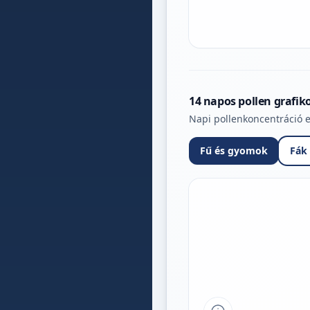
14 napos pollen grafik
Napi pollenkoncentráció e
Fű és gyomok
Fák