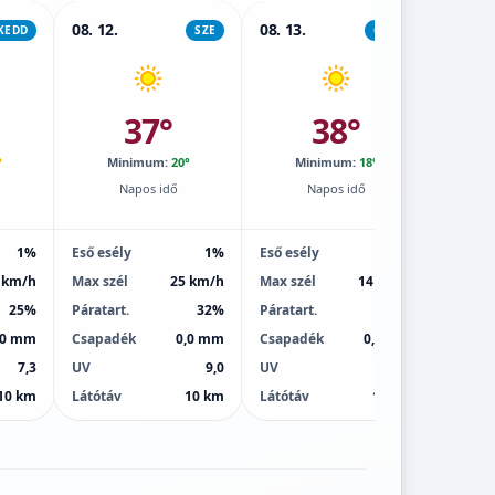
08. 12.
08. 13.
08. 14.
KEDD
SZE
CSÜT
37°
38°
°
Minimum:
20°
Minimum:
18°
M
Napos idő
Napos idő
1%
Eső esély
1%
Eső esély
1%
Eső esé
 km/h
Max szél
25 km/h
Max szél
14 km/h
Max sz
25%
Páratart.
32%
Páratart.
25%
Páratar
,0 mm
Csapadék
0,0 mm
Csapadék
0,0 mm
Csapa
7,3
UV
9,0
UV
9,0
UV
10 km
Látótáv
10 km
Látótáv
10 km
Látótá