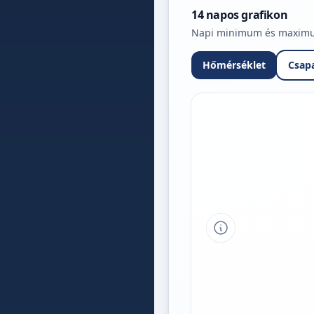
14 napos grafikon
Napi minimum és maximum 
Hőmérséklet
Csap
Tipp a grafikon 