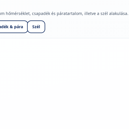
hőmérséklet, csapadék és páratartalom, illetve a szél alakulása.
adék & pára
Szél
jelmagyarázatához