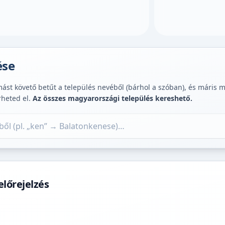
ése
st követő betűt a település nevéből (bárhol a szóban), és máris muta
rheted el.
Az összes magyarországi település kereshető.
lőrejelzés