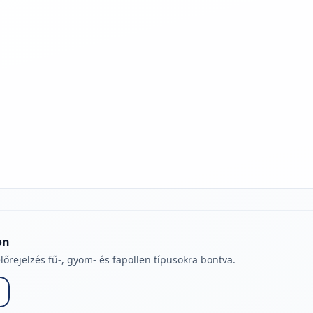
jelmagyarázatához
on
lőrejelzés fű-, gyom- és fapollen típusokra bontva.