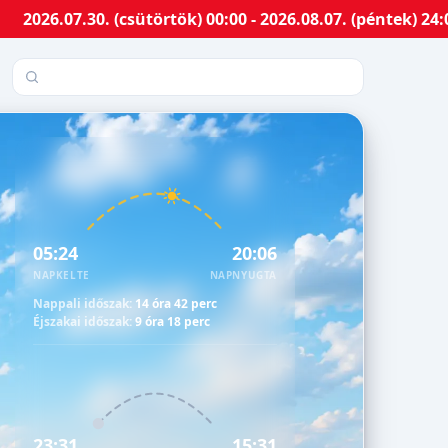
7.30. (csütörtök) 00:00 - 2026.08.07. (péntek) 24:00-ig
Település keresése
05:24
20:06
NAPKELTE
NAPNYUGTA
Nappali időszak:
14 óra 42 perc
Éjszakai időszak:
9 óra 18 perc
23:31
15:31