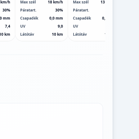
 km/h
Max szél
18 km/h
Max szél
13 km/h
Max sz
30%
Páratart.
30%
Páratart.
39%
Páratar
,0 mm
Csapadék
0,0 mm
Csapadék
0,0 mm
Csapa
7,4
UV
9,0
UV
9,0
UV
10 km
Látótáv
10 km
Látótáv
10 km
Látótá