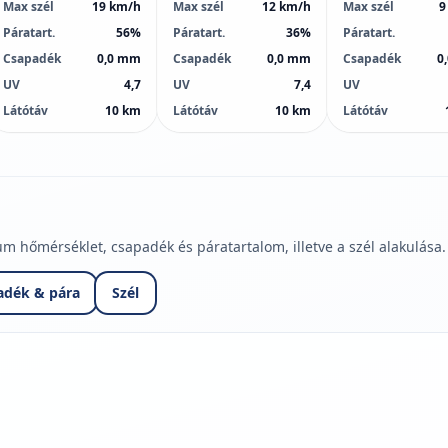
Max szél
19 km/h
Max szél
12 km/h
Max szél
9
Páratart.
56%
Páratart.
36%
Páratart.
Csapadék
0,0 mm
Csapadék
0,0 mm
Csapadék
0
UV
4,7
UV
7,4
UV
Látótáv
10 km
Látótáv
10 km
Látótáv
hőmérséklet, csapadék és páratartalom, illetve a szél alakulása.
adék & pára
Szél