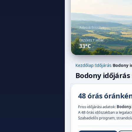
Adatok frissítve:
ÉRZÉKELT HŐM.
33°C
Kezdőlap
/
Időjárás
/
Bodony i
Bodony időjárás 
48 órás óránként
Friss időjárási adatok:
Bodony
A 48 órás időszakban a legal
Szabadidős program, strandolás,