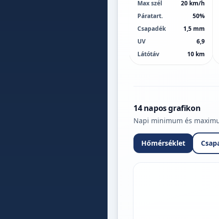
Max szél
20 km/h
Páratart.
50%
Csapadék
1,5 mm
UV
6,9
Látótáv
10 km
14 napos grafikon
Napi minimum és maximum 
Hőmérséklet
Csap