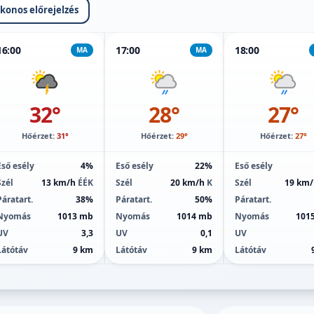
ikonos előrejelzés
16:00
17:00
18:00
MA
MA
32°
28°
27°
Hőérzet:
31°
Hőérzet:
29°
Hőérzet:
27°
Eső esély
4%
Eső esély
22%
Eső esély
Szél
13 km/h
ÉÉK
Szél
20 km/h
K
Szél
19 km
Páratart.
38%
Páratart.
50%
Páratart.
Nyomás
1013 mb
Nyomás
1014 mb
Nyomás
101
UV
3,3
UV
0,1
UV
Látótáv
9 km
Látótáv
9 km
Látótáv