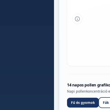
Tipp a grafikon 
14 napos pollen grafik
Napi pollenkoncentráció e
Fű és gyomok
Fák