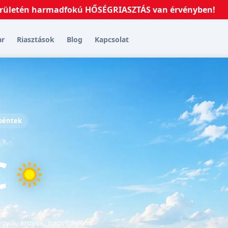
tén harmadfokú HŐSÉGRIASZTÁS van érvényben!
2026.0
ar
Riasztások
Blog
Kapcsolat
 péntek
C
igyál, árnyék, napvédelem!