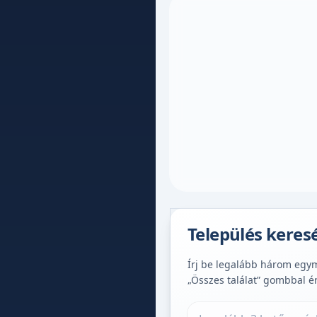
Település keres
Írj be legalább három egymá
„Összes találat” gombbal é
Település keresése