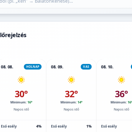
lőrejelzés
08. 08.
08. 09.
08. 10.
HOLNAP
VAS
30°
32°
36°
Minimum:
16°
Minimum:
14°
Minimum:
16
Napos idő
Napos idő
Napos idő
Eső esély
4%
Eső esély
1%
Eső esély