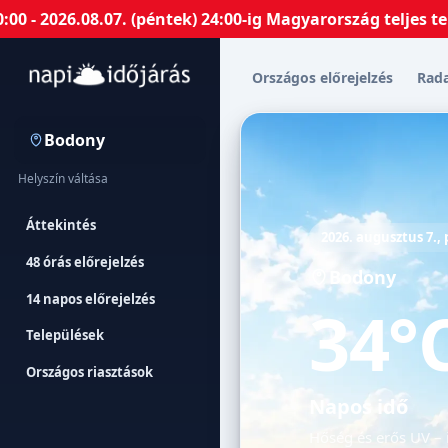
026.08.07. (péntek) 24:00-ig Magyarország teljes terüle
Országos előrejelzés
Rad
Bodony
Helyszín váltása
Áttekintés
2026. augusztus 7.,
48 órás előrejelzés
Bodony
14 napos előrejelzés
34°
Települések
Országos riasztások
Napos idő
Hőség és erős UV – 