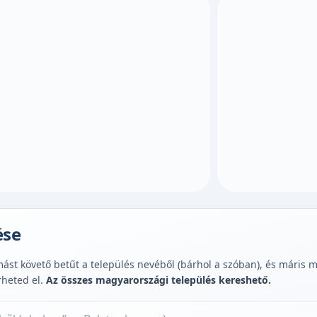
ése
st követő betűt a település nevéből (bárhol a szóban), és máris muta
rheted el.
Az összes magyarországi település kereshető.