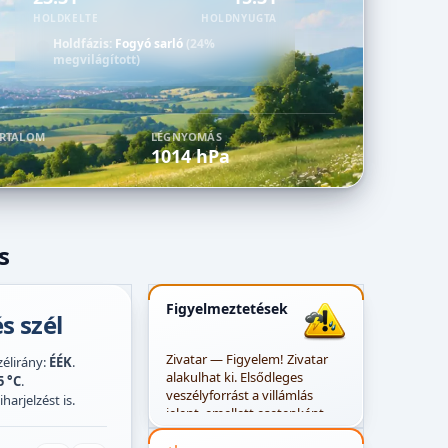
HOLDKELTE
HOLDNYUGTA
Holdfázis:
Fogyó sarló
(24%
megvilágított)
ARTALOM
LÉGNYOMÁS
1014 hPa
s
Figyelmeztetések
s szél
Zivatar — Figyelem! Zivatar
szélirány:
ÉÉK
.
alakulhat ki. Elsődleges
5 °C
.
veszélyforrást a villámlás
harjelzést is.
jelent, emellett esetenként
szélerősödés, jégeső