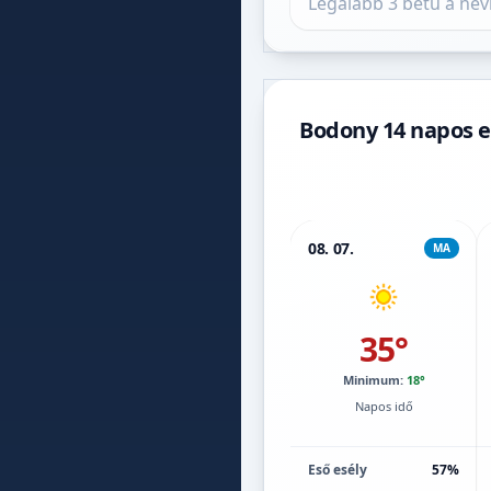
Bodony 14 napos e
08. 07.
MA
35°
Minimum:
18°
Napos idő
Eső esély
57%