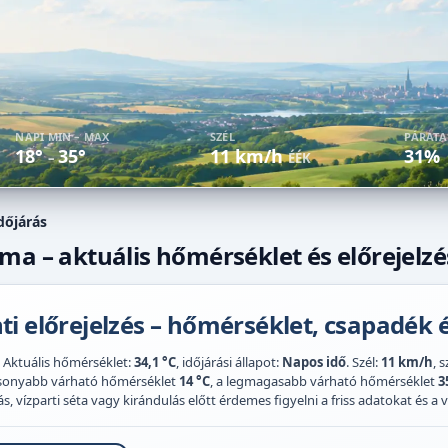
NAPI MIN – MAX
SZÉL
PÁRAT
18°
35°
11 km/h
31%
–
ÉÉK
dőjárás
ma – aktuális hőmérséklet és előrejelzé
i előrejelzés – hőmérséklet, csapadék é
. Aktuális hőmérséklet:
34,1 °C
, időjárási állapot:
Napos idő
. Szél:
11 km/h
, 
acsonyabb várható hőmérséklet
14 °C
, a legmagasabb várható hőmérséklet
3
 vízparti séta vagy kirándulás előtt érdemes figyelni a friss adatokat és a vi