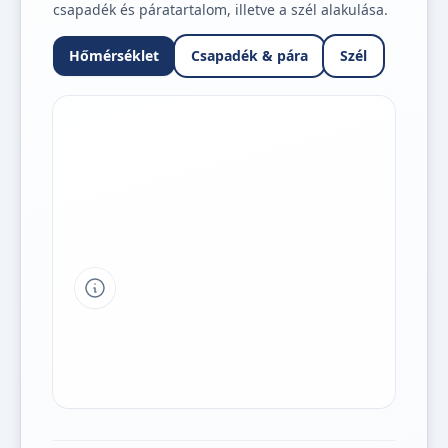
csapadék és páratartalom, illetve a szél alakulása.
Hőmérséklet
Csapadék & pára
Szél
Tipp a grafikon jelmagyarázatához