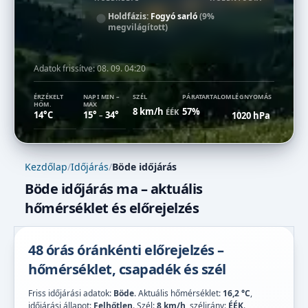
Holdfázis:
Fogyó sarló
(9%
megvilágított)
Adatok frissítve:
08. 09. 04:20
ÉRZÉKELT
NAPI MIN –
SZÉL
PÁRATARTALOM
LÉGNYOMÁS
HŐM.
MAX
8 km/h
57%
ÉÉK
14°C
15°
34°
1020 hPa
–
Kezdőlap
/
Időjárás
/
Böde időjárás
Böde időjárás ma – aktuális
hőmérséklet és előrejelzés
48 órás óránkénti előrejelzés –
hőmérséklet, csapadék és szél
Friss időjárási adatok:
Böde
. Aktuális hőmérséklet:
16,2 °C
,
időjárási állapot:
Felhőtlen
. Szél:
8 km/h
, szélirány:
ÉÉK
.