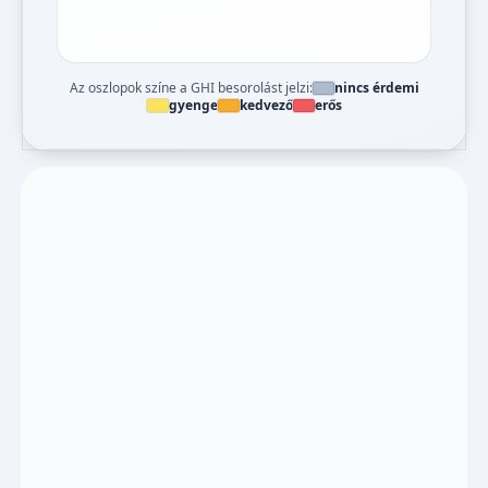
Az oszlopok színe a GHI besorolást jelzi:
nincs érdemi
gyenge
kedvező
erős