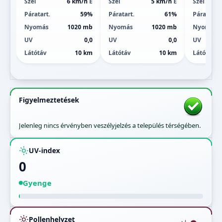
Szél
6 km/h
É
Szél
5 km/h
É
Szél
Páratart.
59%
Páratart.
61%
Páratart.
Nyomás
1020 mb
Nyomás
1020 mb
Nyomás
UV
0,0
UV
0,0
UV
Látótáv
10 km
Látótáv
10 km
Látótáv
Figyelmeztetések
Jelenleg nincs érvényben veszélyjelzés a település térségében.
UV-index
0
Gyenge
Pollenhelyzet