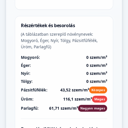
Részértékek és besorolás
(A táblázatban szereplő növénynevek:
Mogyoró, Éger, Nyír, Tölgy, Pázsitfűfélék,
Üröm, Parlagfű)
Mogyoró:
0 szem/m³
Éger:
0 szem/m³
Nyír:
0 szem/m³
Tölgy:
0 szem/m³
Pázsitfűfélék:
43,52 szem/m³
Közepes
Üröm:
116,1 szem/m³
Magas
Parlagfű:
61,71 szem/m³
Nagyon magas