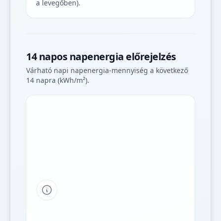
a levegőben).
14 napos napenergia előrejelzés
Várható napi napenergia-mennyiség a következő
14 napra (kWh/m²).
Tipp a grafikon jelmagyarázatához