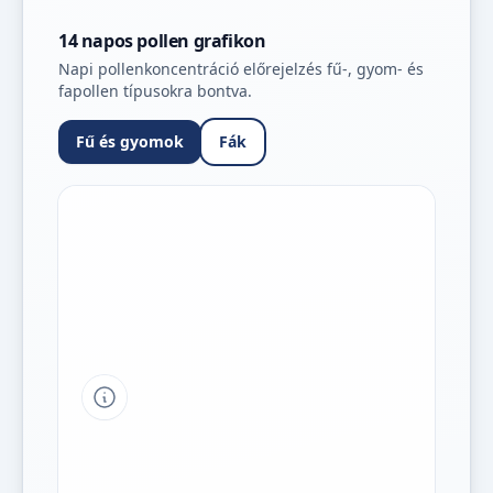
14 napos pollen grafikon
Napi pollenkoncentráció előrejelzés fű-, gyom- és
fapollen típusokra bontva.
Fű és gyomok
Fák
Tipp a grafikon jelmagyarázatához