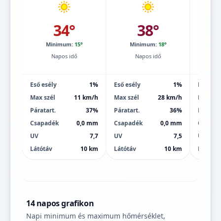
34°
38°
Minimum:
15°
Minimum:
18°
Mi
Napos idő
Napos idő
Eső esély
1%
Eső esély
1%
Eső esé
Max szél
11 km/h
Max szél
28 km/h
Max szé
Páratart.
37%
Páratart.
36%
Páratart
Csapadék
0,0 mm
Csapadék
0,0 mm
Csapad
UV
7,7
UV
7,5
UV
Látótáv
10 km
Látótáv
10 km
Látótáv
14 napos grafikon
Napi minimum és maximum hőmérséklet,