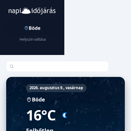
Böde
Helyszín váltása
Település keresése
2026. augusztus 9., vasárnap
Böde
16°C
Felhőtlen