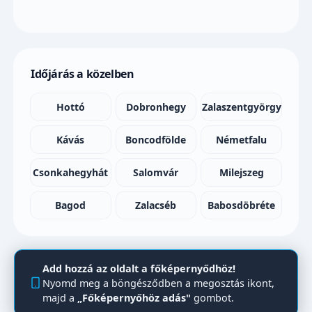
Időjárás a közelben
Hottó
Dobronhegy
Zalaszentgyörgy
Kávás
Boncodfölde
Németfalu
Csonkahegyhát
Salomvár
Milejszeg
Bagod
Zalacséb
Babosdöbréte
Add hozzá az oldalt a főképernyődhöz!
Nyomd meg a böngésződben a megosztás ikont,
majd a
„Főképernyőhöz adás"
gombot.