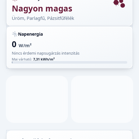
Nagyon magas
Üröm, Parlagfű, Pázsitfűfélék
Napenergia
0
W/m²
Nincs érdemi napsugárzás intenzitás
Mai várható:
7,31 kWh/m²