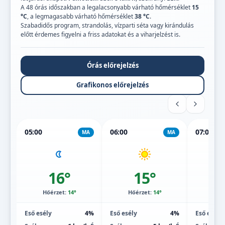
A 48 órás időszakban a legalacsonyabb várható hőmérséklet
15
°C
, a legmagasabb várható hőmérséklet
38 °C
.
Szabadidős program, strandolás, vízparti séta vagy kirándulás
előtt érdemes figyelni a friss adatokat és a viharjelzést is.
Órás előrejelzés
Grafikonos előrejelzés
05:00
06:00
07:00
MA
MA
16°
15°
Hőérzet:
14°
Hőérzet:
14°
Hőé
Eső esély
4%
Eső esély
4%
Eső esély