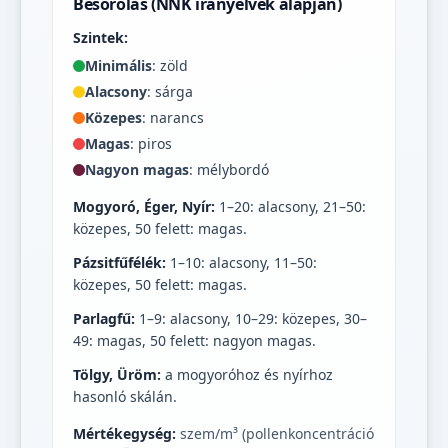
Besorolás (NNK irányelvek alapján)
Szintek:
Minimális
: zöld
Alacsony
: sárga
Közepes
: narancs
Magas
: piros
Nagyon magas
: mélybordó
Mogyoró, Éger, Nyír:
1–20: alacsony, 21–50:
közepes, 50 felett: magas.
Pázsitfűfélék:
1–10: alacsony, 11–50:
közepes, 50 felett: magas.
Parlagfű:
1–9: alacsony, 10–29: közepes, 30–
49: magas, 50 felett: nagyon magas.
Tölgy, Üröm:
a mogyoróhoz és nyírhoz
hasonló skálán.
Mértékegység:
szem/m³ (pollenkoncentráció